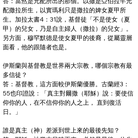
答：當然是元配所出的那個。以撒是亞伯拉罕元
配撒拉所生，以實瑪利只是撒拉的婢女夏甲所
生。加拉太書4：31說，基督徒「不是使女（夏
甲）的兒女，乃是自主婦人（撒拉）的兒女」。
另方面，穆罕默德是使女夏甲的後裔，從屬靈層
面看，他的跟隨者也是。
伊斯蘭與基督教是世界兩大宗教，哪個宗教有最
多信徒？
答：基督教，這方面較伊斯蘭優勝。古蘭經3：
55也印證說：「真主對爾撒（耶穌）說：要使信
仰你的人，在不信仰你的人之上， 直到復活
日。」
誰是真主（神）差派到世上來的最後先知？