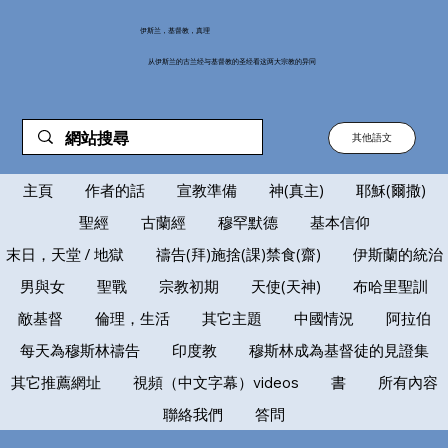
伊斯兰，基督教，真理
从伊斯兰的古兰经与基督教的圣经看这两大宗教的异同
其他語文
主頁
作者的話
宣教準備
神(真主)
耶穌(爾撒)
聖經
古蘭經
穆罕默德
基本信仰
末日，天堂 / 地獄
禱告(拜)施捨(課)禁食(齋)
伊斯蘭的統治
男與女
聖戰
宗教初期
天使(天神)
布哈里聖訓
敵基督
倫理，生活
其它主題
中國情況
阿拉伯
每天為穆斯林禱告
印度教
穆斯林成為基督徒的見證集
其它推薦網址
視頻（中文字幕）videos
書
所有內容
聯絡我們
答問