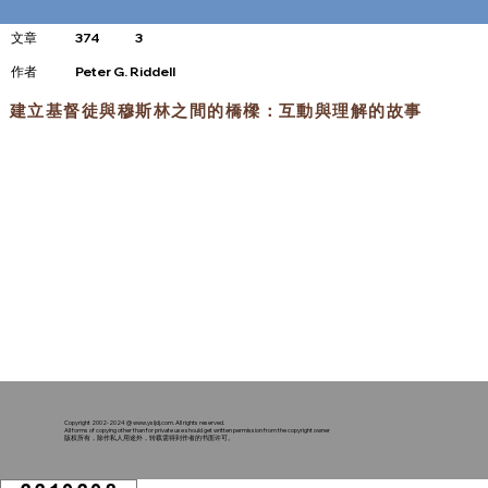
文章
374
3
​作者
Peter G. Riddell
建立基督徒與穆斯林之間的橋樑：互動與理解的故事
Copyright 2002-2024 @
www.ysljdj.com
. All rights reserved.
All forms of copying other than for private use should get written permission from the copyright owner
版权所有，除作私人用途外，转载需得到作者的书面许可。