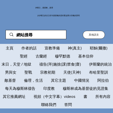
伊斯兰，基督教，真理
从伊斯兰的古兰经与基督教的圣经看这两大宗教的异同
其他語文
主頁
作者的話
宣教準備
神(真主)
耶穌(爾撒)
聖經
古蘭經
穆罕默德
基本信仰
末日，天堂 / 地獄
禱告(拜)施捨(課)禁食(齋)
伊斯蘭的統治
男與女
聖戰
宗教初期
天使(天神)
布哈里聖訓
敵基督
倫理，生活
其它主題
中國情況
阿拉伯
每天為穆斯林禱告
印度教
穆斯林成為基督徒的見證集
其它推薦網址
視頻（中文字幕）videos
書
所有內容
聯絡我們
答問