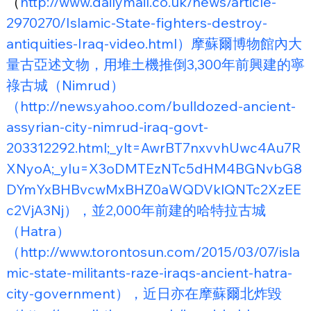
（
http://www.dailymail.co.uk/news/article-
2970270/Islamic-State-fighters-destroy-
antiquities-Iraq-video.html）摩蘇爾博物館內大
量古亞述文物，用堆土機推倒3,300年前興建的寧
祿古城（Nimrud）
（http://news.yahoo.com/bulldozed-ancient-
assyrian-city-nimrud-iraq-govt-
203312292.html;_ylt=AwrBT7nxvvhUwc4Au7R
XNyoA;_ylu=X3oDMTEzNTc5dHM4BGNvbG8
DYmYxBHBvcwMxBHZ0aWQDVklQNTc2XzEE
c2VjA3Nj），並2,000年前建的哈特拉古城
（Hatra）
（http://www.torontosun.com/2015/03/07/isla
mic-state-militants-raze-iraqs-ancient-hatra-
city-government），近日亦在摩蘇爾北炸毀