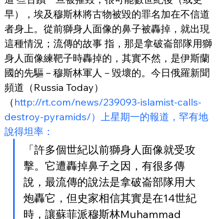
早），埃及穆斯林將古物被毀的罪名加在不信道
者身上。從前獅身人面像的鼻子被轟掉，就出現
這種情況；流傳的故事 指，那是拿破崙部隊用獅
身人面像練靶子時轟掉的，其實不然，是伊斯蘭
國的先驅－穆斯林軍人－毀壞的。今日俄羅新聞
頻道（Russia Today）
（
http://rt.com/news/239093-islamist-calls-
destroy-pyramids/）上星期一的報道，罕有地
說得坦率：
「許多個世紀以前獅身人面像就受攻
擊。它遭轟掉鼻子之因，有很多傳
說，最流傳的說法是拿破崙部隊用大
炮轟它，但史家相信其實是在14世紀
時，讓蘇菲派穆斯林Muhammad 