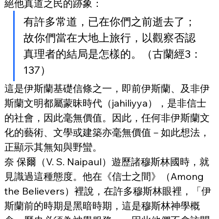
絕他真道之民的跡象：
有許多常道，已在你們之前逝去了；
故你們當在大地上旅行，以觀察否認
真理者的結局是怎樣的。（古蘭經3：
137）
這是伊斯蘭基礎信條之一，即前伊斯蘭、及非伊
斯蘭文明都屬蒙昧時代（jahiliyya），是非信士
的社會，因此毫無價值。因此，任何非伊斯蘭文
化的藝術、文學或建築亦毫無價值－如此想法，
正顯示其無知與野蠻。
奈 保爾（V. S. Naipaul）遊歷諸穆斯林國時，就
見識過這種態度。他在《信士之間》（Among 
the Believers）裡說，在許多穆斯林眼裡，「伊
斯蘭前的時期是黑暗時期，這是穆斯林神學概