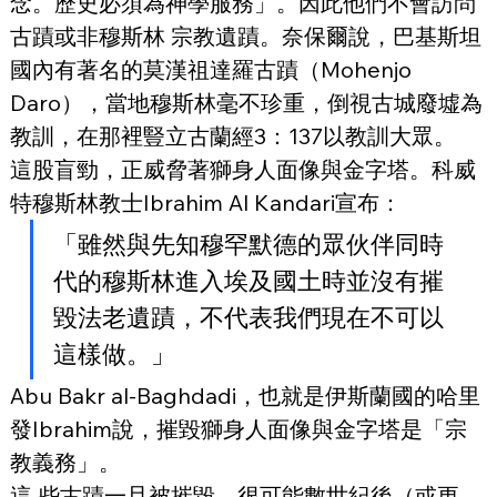
念。歷史必須為神學服務」。因此他們不會訪問
古蹟或非穆斯林 宗教遺蹟。奈保爾說，巴基斯坦
國內有著名的莫漢祖達羅古蹟（Mohenjo 
Daro），當地穆斯林毫不珍重，倒視古城廢墟為
教訓，在那裡豎立古蘭經3：137以教訓大眾。
這股盲勁，正威脅著獅身人面像與金字塔。科威
特穆斯林教士Ibrahim Al Kandari宣布：
「雖然與先知穆罕默德的眾伙伴同時
代的穆斯林進入埃及國土時並沒有摧
毀法老遺蹟，不代表我們現在不可以
這樣做。」
Abu Bakr al-Baghdadi，也就是伊斯蘭國的哈里
發Ibrahim說，摧毀獅身人面像與金字塔是「宗
教義務」。
這 些古蹟一旦被摧毀，很可能數世紀後（或更