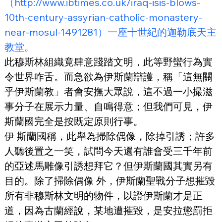
（http://www.ibtimes.co.uk/iraq-isis-blows-
10th-century-assyrian-catholic-monastery-
near-mosul-1491281）一座十世紀的迦勒底天主
教堂。
此穆斯林組織竟肆意踐踏文明，此等野蠻行為實
令世界咋舌。而急欲為伊斯蘭辯護，稱「這無關
乎伊斯蘭教」者會安撫大眾說，這不過一小撮滋
事分子在展示力量、自鳴得意；但我們可見，伊
斯蘭國完全是按既定原則行事。
伊 斯蘭國稱，此舉為掃除偶像，除掉引誘；許多
人聽後置之一笑，試問今天還有誰會受三千年前
的亞述馬雕像引誘想拜它？但伊斯蘭國其實另有
目的。除了掃除偶像 外，伊斯蘭聖戰分子想摧毀
所有非穆斯林文明的物件，以證伊斯蘭才是正
道，因為古蘭經說，某地遭摧毀，是安拉懲罰拒