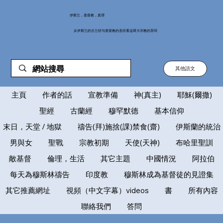
伊斯兰，基督教，真理
从伊斯兰的古兰经与基督教的圣经看这两大宗教的异同
其他語文
主頁
作者的話
宣教準備
神(真主)
耶穌(爾撒)
聖經
古蘭經
穆罕默德
基本信仰
末日，天堂 / 地獄
禱告(拜)施捨(課)禁食(齋)
伊斯蘭的統治
男與女
聖戰
宗教初期
天使(天神)
布哈里聖訓
敵基督
倫理，生活
其它主題
中國情況
阿拉伯
每天為穆斯林禱告
印度教
穆斯林成為基督徒的見證集
其它推薦網址
視頻（中文字幕）videos
書
所有內容
聯絡我們
答問