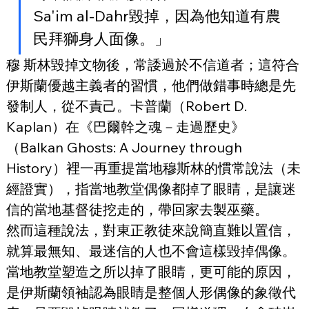
Sa'im al-Dahr毀掉，因為他知道有農
民拜獅身人面像。」
穆 斯林毀掉文物後，常諉過於不信道者；這符合
伊斯蘭優越主義者的習慣，他們做錯事時總是先
發制人，從不責己。卡普蘭（Robert D. 
Kaplan）在《巴爾幹之魂－走過歷史》
（Balkan Ghosts: A Journey through 
History）裡一再重提當地穆斯林的慣常說法（未
經證實），指當地教堂偶像都掉了眼睛，是讓迷
信的當地基督徒挖走的，帶回家去製巫藥。
然而這種說法，對東正教徒來說簡直難以置信，
就算最無知、最迷信的人也不會這樣毀掉偶像。
當地教堂塑造之所以掉了眼睛，更可能的原因，
是伊斯蘭領袖認為眼睛是整個人形偶像的象徵代