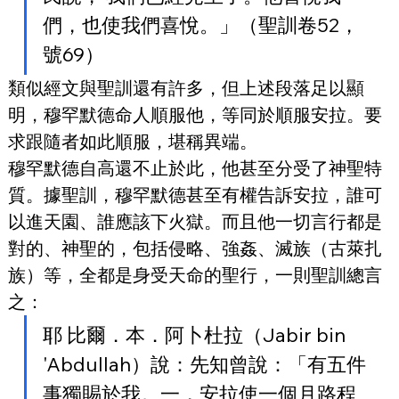
們，也使我們喜悅。」（聖訓卷52，
號69）
類似經文與聖訓還有許多，但上述段落足以顯
明，穆罕默德命人順服他，等同於順服安拉。要
求跟隨者如此順服，堪稱異端。
穆罕默德自高還不止於此，他甚至分受了神聖特
質。據聖訓，穆罕默德甚至有權告訴安拉，誰可
以進天園、誰應該下火獄。而且他一切言行都是
對的、神聖的，包括侵略、強姦、滅族（古萊扎
族）等，全都是身受天命的聖行，一則聖訓總言
之：
耶 比爾．本．阿卜杜拉（Jabir bin 
'Abdullah）說：先知曾說：「有五件
事獨賜於我。一，安拉使一個月路程