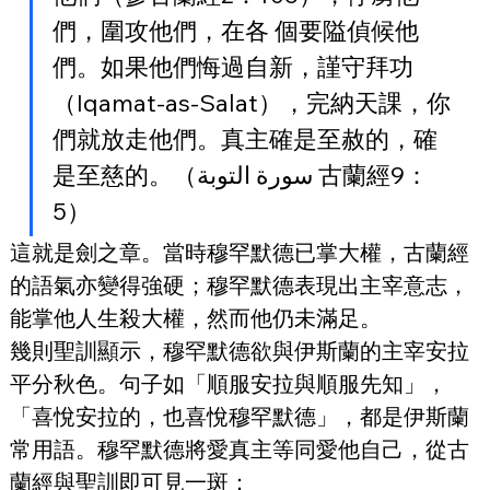
們，圍攻他們，在各 個要隘偵候他
們。如果他們悔過自新，謹守拜功
（Iqamat-as-Salat），完納天課，你
們就放走他們。真主確是至赦的，確
是至慈的。（سورة التوبة 古蘭經9：
5）
這就是劍之章。當時穆罕默德已掌大權，古蘭經
的語氣亦變得強硬；穆罕默德表現出主宰意志，
能掌他人生殺大權，然而他仍未滿足。
幾則聖訓顯示，穆罕默德欲與伊斯蘭的主宰安拉
平分秋色。句子如「順服安拉與順服先知」，
「喜悅安拉的，也喜悅穆罕默德」，都是伊斯蘭
常用語。穆罕默德將愛真主等同愛他自己，從古
蘭經與聖訓即可見一斑：