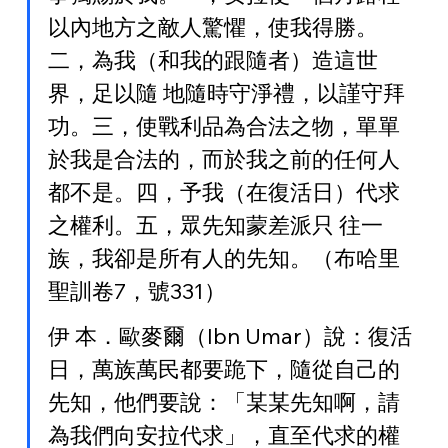
以內地方之敵人驚懼，使我得勝。
二，為我（和我的跟隨者）造這世
界，足以隨 地隨時守淨禮，以謹守拜
功。三，使戰利品為合法之物，單單
於我是合法的，而於我之前的任何人
都不是。四，予我（在復活日）代求
之權利。五，眾先知蒙差派只 往一
族，我卻是所有人的先知。（布哈里
聖訓卷7，號331）
伊 本．歐麥爾（Ibn Umar）說：復活
日，萬族萬民都要跪下，隨從自己的
先知，他們要說：「某某先知啊，請
為我們向安拉代求」，直至代求的權