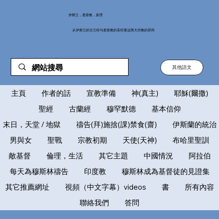
伊斯兰，基督教，真理
从伊斯兰的古兰经与基督教的圣经看这两大宗教的异同
其他語文
主頁
作者的話
宣教準備
神(真主)
耶穌(爾撒)
聖經
古蘭經
穆罕默德
基本信仰
末日，天堂 / 地獄
禱告(拜)施捨(課)禁食(齋)
伊斯蘭的統治
男與女
聖戰
宗教初期
天使(天神)
布哈里聖訓
敵基督
倫理，生活
其它主題
中國情況
阿拉伯
每天為穆斯林禱告
印度教
穆斯林成為基督徒的見證集
其它推薦網址
視頻（中文字幕）videos
書
所有內容
聯絡我們
答問