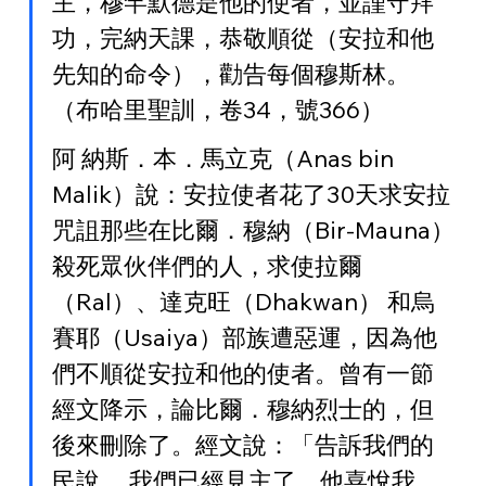
主，穆罕默德是他的使者，並謹守拜
功，完納天課，恭敬順從（安拉和他
先知的命令），勸告每個穆斯林。
（布哈里聖訓，卷34，號366）
阿 納斯．本．馬立克（Anas bin 
Malik）說：安拉使者花了30天求安拉
咒詛那些在比爾．穆納（Bir-Mauna）
殺死眾伙伴們的人，求使拉爾
（Ral）、達克旺（Dhakwan） 和烏
賽耶（Usaiya）部族遭惡運，因為他
們不順從安拉和他的使者。曾有一節
經文降示，論比爾．穆納烈士的，但
後來刪除了。經文說：「告訴我們的
民說， 我們已經見主了。他喜悅我