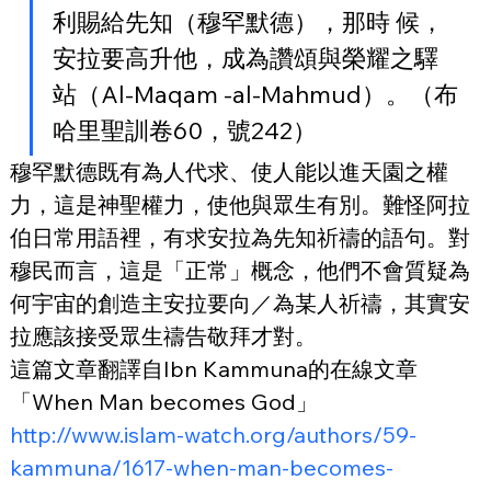
利賜給先知（穆罕默德），那時 候，
安拉要高升他，成為讚頌與榮耀之驛
站（Al-Maqam -al-Mahmud）。（布
哈里聖訓卷60，號242）
穆罕默德既有為人代求、使人能以進天園之權
力，這是神聖權力，使他與眾生有別。難怪阿拉
伯日常用語裡，有求安拉為先知祈禱的語句。對
穆民而言，這是「正常」概念，他們不會質疑為
何宇宙的創造主安拉要向／為某人祈禱，其實安
拉應該接受眾生禱告敬拜才對。
這篇文章翻譯自Ibn Kammuna的在線文章
「When Man becomes God」
http://www.islam-watch.org/authors/59-
kammuna/1617-when-man-becomes-