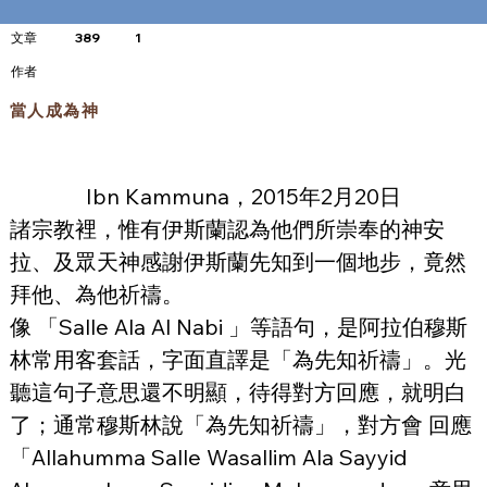
文章
389
1
​作者
當人成為神
Ibn Kammuna，2015年2月20日
諸宗教裡，惟有伊斯蘭認為他們所崇奉的神安
拉、及眾天神感謝伊斯蘭先知到一個地步，竟然
拜他、為他祈禱。
像 「Salle Ala Al Nabi 」等語句，是阿拉伯穆斯
林常用客套話，字面直譯是「為先知祈禱」。光
聽這句子意思還不明顯，待得對方回應，就明白
了；通常穆斯林說「為先知祈禱」，對方會 回應
「Allahumma Salle Wasallim Ala Sayyid 