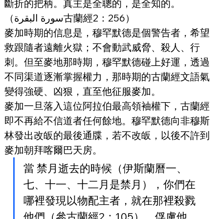
斷折的把柄。真主是全聰的，是全知的。
（سورة البقرة古蘭經2：256）
麥加時期的信息是，穆罕默德是個警告者，希望
救跟隨者遠離火獄；不會動武威脅、殺人、行
刺。但至麥地那時期，穆罕默德碰上好運，透過
不同渠道逐漸掌握權力，那時期的古蘭經文語氣
變得強硬、凶狠，直至他征服麥加。
麥加一旦落入這位阿拉伯最高領袖權下，古蘭經
即不再給不信道者任何餘地。穆罕默德向非穆斯
林發出改皈的最後通牒，若不改皈，以後不許到
麥加朝拜喀爾巴天房。
當 禁月逝去的時候（伊斯蘭曆一、
七、十一、十二月是禁月），你們在
哪裡發現以物配主者，就在那裡殺戮
他們（參古蘭經2：105），俘虜他