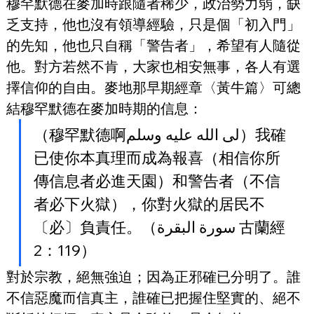
穆罕默德在麥加時跟隨者稀少，政治勢力弱，缺
乏支持，他也沒有領導經驗，只是個「初入門」
的先知，他也只自稱「警告者」，希望有人隨從
他。對方若然不肯，大家也相安無事，各人有選
擇信仰的自由。麥地那早期經章〈黃牛篇〉可總
結穆罕默德在麥加時期的信息：
（穆罕默德啊لى الله عليه وسلم）我確
已使你本真理而成為報喜（相信你所
傳信息者必進天園）和警告者（不信
者必下火獄），你對火獄的居民不
〔必〕負責任。（سورة البقرة 古蘭經
2：119）
對於宗教，絕無強迫；因為正邪確已分明了。誰
不信惡魔而信真主，誰確已把握住堅實的、絕不