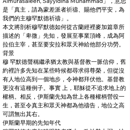
Almurasaleen, Sayyidina Muhammad」，意思
是「真主，請為蒙差派者祈禱、賜他們平安，為
我們的主穆罕默德祈禱」。
本文將剖析穆罕默德如何從古蘭經裡麥加篇章所
描述的「卑微」先知，發展至事業頂峰，成為阿
拉伯主宰，甚至要安拉和眾天神給他部分功勞。
背景
穆 罕默德聲稱繼承猶太教與基督教一脈信仰，舊
約裡許多先知在某些時候都尋求得尊榮，但從沒
有人地位高到一個地步，令神都拜伏他。基督教
更沒有這種例子。事實 上，耶穌從不追求地上的
權柄。相反，伊斯蘭先知為世上各種權柄營役一
生，甚至令真主和眾天神都為他禱告，地位之高
可謂無出其右。
伊斯蘭早期的先知年代