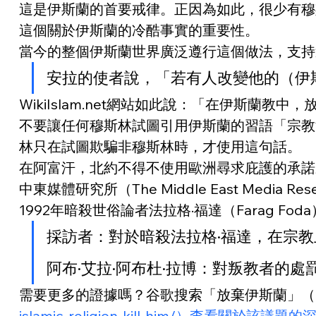
這是伊斯蘭的首要戒律。正因為如此，很少有穆
這個關於伊斯蘭的冷酷事實的重要性。
當今的整個伊斯蘭世界廣泛遵行這個做法，支持
安拉的使者說，「若有人改變他的（伊
WikiIslam.net網站如此說：「在伊斯
不要讓任何穆斯林試圖引用伊斯蘭的習語「宗教
林只在試圖欺騙非穆斯林時，才使用這句話。
在阿富汗，北約不得不使用歐洲尋求庇護的承諾來使
中東媒體研究所（The Middle East Media 
1992年暗殺世俗論者法拉格·福達（Farag Foda
採訪者：對於暗殺法拉格·福達，在宗
阿布·艾拉·阿布杜·拉博：對叛教者的
需要更多的證據嗎？谷歌搜索「放棄伊斯蘭」（qui
islamic-religion-kill-him/）查看關於該議