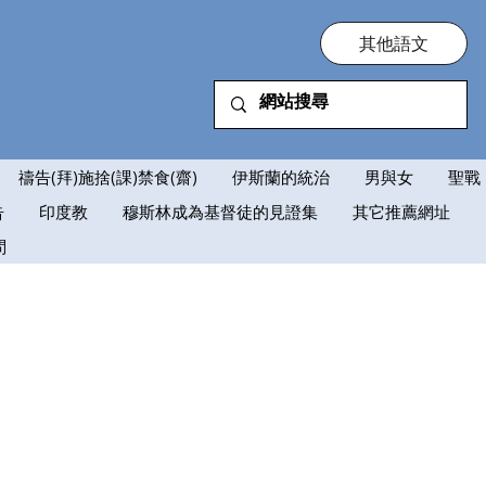
其他語文
禱告(拜)施捨(課)禁食(齋)
伊斯蘭的統治
男與女
聖戰
告
印度教
穆斯林成為基督徒的見證集
其它推薦網址
問