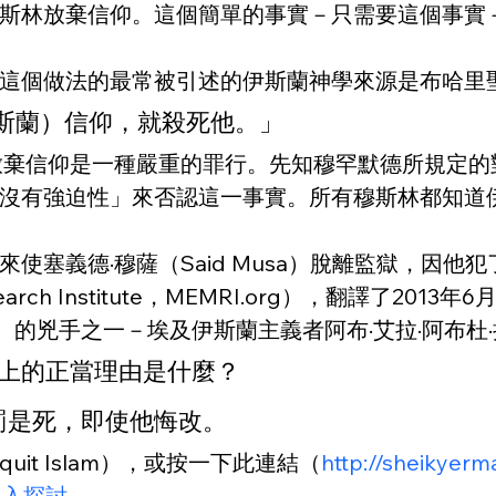
斯林放棄信仰。這個簡單的事實－只需要這個事實
這個做法的最常被引述的伊斯蘭神學來源是布哈里聖
斯蘭）信仰，就殺死他。」
蘭教中，放棄信仰是一種嚴重的罪行。先知穆罕默德所規
沒有強迫性」來否認這一事實。所有穆斯林都知道
塞義德·穆薩（Said Musa）脫離監獄，因他
Research Institute，MEMRI.org），翻譯
）的兇手之一－埃及伊斯蘭主義者阿布·艾拉·阿布杜·拉博（A
教上的正當理由是什麼？
處罰是死，即使他悔改。
t Islam），或按一下此連結（
http://sheikyer
題的深入探討。