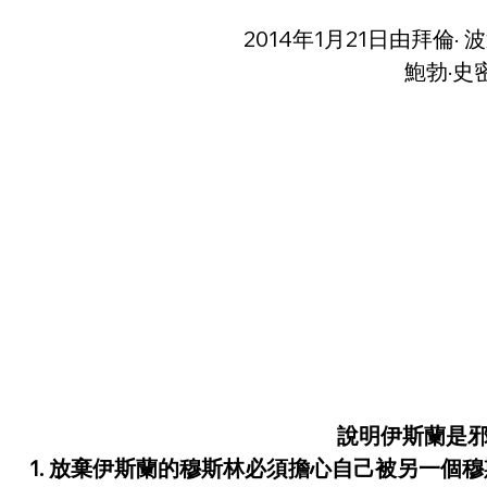
2014年1月21日由拜倫· 波
鮑勃·史
說明伊斯蘭是
1. 放棄伊斯蘭的穆斯林必須擔心自己被另一個