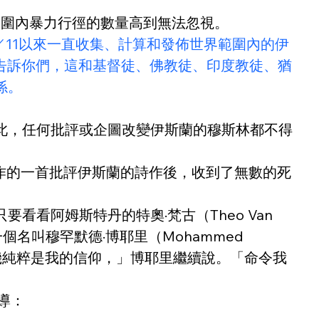
範圍內暴力行徑的數量高到無法忽視。
站自2001／9／11以來一直收集、計算和發佈世界範圍內的伊
群體告訴你們，這和基督徒、佛教徒、印度教徒、猶
係。
此，任何批評或企圖改變伊斯蘭的穆斯林都不得
了他所作的一首批評伊斯蘭的詩作後，收到了無數的死
阿姆斯特丹的特奧·梵古（Theo Van 
叫穆罕默德·博耶里（Mohammed 
動機純粹是我的信仰，」博耶里繼續說。「命令我
導：