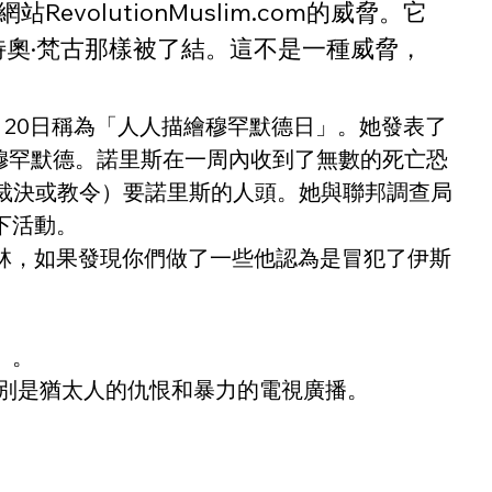
RevolutionMuslim.com的威脅。它
奧·梵古那樣被了結。這不是一種威脅，
年5月20日稱為「人人描繪穆罕默德日」。她發表了
為穆罕默德。諾里斯在一周內收到了無數的死亡恐
蘭法律的裁決或教令）要諾里斯的人頭。她與聯邦調查局
下活動。
林，如果發現你們做了一些他認為是冒犯了伊斯
）。
特別是猶太人的仇恨和暴力的電視廣播。