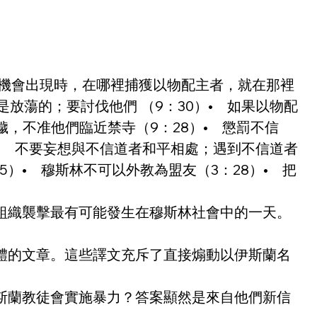
•    機會出現時，在哪裡捕獲以物配主者，就在那裡
徒是放蕩的；要討伐他們 （9：30）•    如果以物配
不准他們臨近禁寺（9：28）•    懲罰不信
   不要妄想與不信道者和平相處；遇到不信道者
   穆斯林不可以外教為盟友（3：28）•    把
組織襲擊最有可能發生在穆斯林社會中的一天。
體的文章。這些譯文充斥了直接煽動以伊斯蘭名
斯蘭教徒會實施暴力？答案顯然是來自他們新信