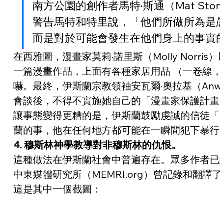
南方公園的創作者馬特·斯通（Mat Stone
警告馬特和特里說，「他們所做所為是
而是對於可能會發生在他們身上的事實
在西雅圖，漫畫家莫莉·諾里斯（Molly Nor
一篇漫畫作品，上面有各種家居用品 （一卷線，
嚇。最終，伊斯蘭宗教領袖安瓦爾·奧拉基（Anwa
會談後，不得不實施她自己的「漫畫家保護計畫
讓事態變得更糟的是，伊斯蘭鼓勵虔誠的信徒「
蘭的事，他在任何地方都可能在一瞬間犯下暴行
4. 穆斯林神學教導對非穆斯林的仇恨。
這種做法在伊斯蘭社會中普遍存在。眾多作者已
中東媒體研究所（MEMRI.org）曾記錄和
這是其中一個截圖：