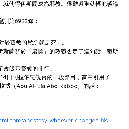
－就使得伊斯蘭成為邪教。很難避重就輕地談論
訓第6922條：
定的對於叛教的懲罰就是死」。
伊斯蘭關於「廢除」的教義否定了這句話。穆斯
犯了改皈基督教的罪行。
了2013年6月14日阿拉伯電視台的一段節目，當中引用了
bu Al-’Ela Abd Rabbo）的話：
mami.com/apostasy-whoever-changes-his-