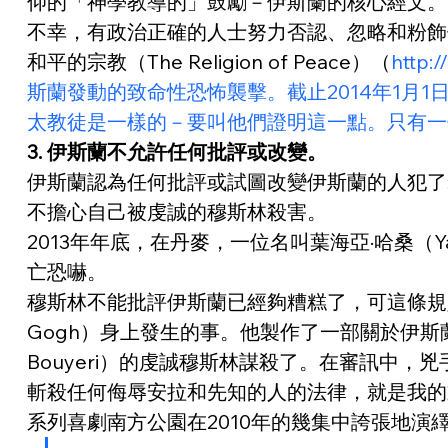
仰的「神學教導的」鼓勵－伊斯蘭的核心經文。
不幸，有政治正確的人士努力否認、忽略和粉飾
和平的宗教（The Religion of Peace）（
http
斯蘭發動的致命性恐怖襲擊。截止2014年1月1
太教徒是一樣的－要叫他們證明這一點。只有一
3. 伊斯蘭不允許任何批評或改變。
伊斯蘭認為任何批評或試圖改變伊斯蘭的人犯了
不擔心自己被虔誠的穆斯林殺害。
2013年年底，在丹麥，一位名叫葉海亞·哈桑（Y
亡恐嚇。
穆斯林不能批評伊斯蘭已經夠糟糕了，可這條規則
Gogh）身上發生的事。他製作了一部關於伊斯
Bouyeri）的虔誠穆斯林謀殺了。在審訊中
斬殺任何侮辱安拉和先知的人的法律，就是我的
系列喜劇南方公園在2010年的幾集中誇張地