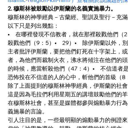
2. 穆斯林被鼓勵以伊斯蘭的名義實施暴力。
穆斯林的神學經典－古蘭經、聖訓及聖行－充滿
以下只是列出幾點：
•    在哪裡發現不信教者，就在那裡殺戮他們（2
殺戮他們（9：5）•    29）•    除伊斯蘭以
主者批評伊斯蘭，要把他們釘死在十字架上，或把手腳
者，為他們而裁制火衣，沸水將傾注在他們的頭上
的時候，應當斬殺他們（47：4）•    不信道者
恐怖投在不信道的人的心中，斬他們的首級（8：1
除了上面提到的穆斯林神學經典，伊斯蘭的社會
這是因為毛拉們利用星期五的講壇鼓勵他們的羊
在穆斯林社會，甚至是媒體都參與煽動暴力行為
義施暴的言論。
引人注目的是，一些最明顯的煽動暴力的例證來