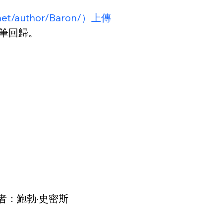
a.net/author/Baron/）上傳
隨筆回歸。
者：鮑勃·史密斯