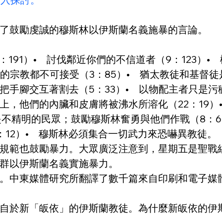
了鼓勵虔誠的穆斯林以伊斯蘭名義施暴的言論。
：191）•    討伐鄰近你們的不信道者（9：123）
外，別的宗教都不可接受（3：85）•    猶太教徒和基督
交互著割去（5：33）•    以物配主者只是污穢，
，他們的內臟和皮膚將被沸水所溶化（22：19）• 
是不精明的民眾；鼓勵穆斯林奮勇與他們作戰（8：65）• 
2）•    穆斯林必須集合一切武力來恐嚇異教徒。
規範也鼓勵暴力。大眾廣泛注意到，星期五是聖戰
群以伊斯蘭名義實施暴力。
。中東媒體研究所翻譯了數千篇來自印刷和電子媒
自於新「皈依」的伊斯蘭教徒。為什麼新皈依的伊