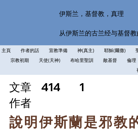
伊斯兰，基督教，真理
从伊斯兰的古兰经与基督教
主頁
作者的話
宣教準備
神(真主)
耶穌(爾撒)
宗教初期
天使(天神)
布哈里聖訓
敵基督
倫理
文章
414
1
​作者
說明伊斯蘭是邪教