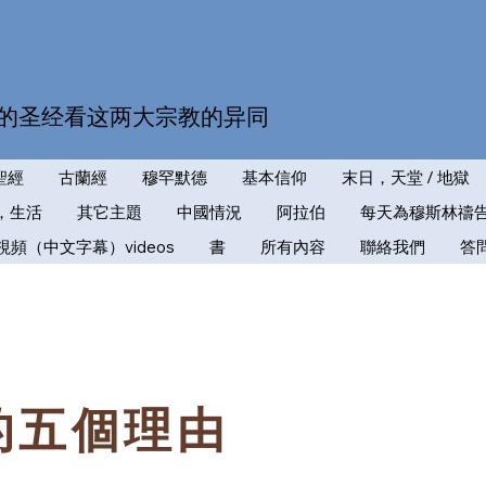
的圣经看这两大宗教的异同
聖經
古蘭經
穆罕默德
基本信仰
末日，天堂 / 地獄
，生活
其它主題
中國情況
阿拉伯
每天為穆斯林禱
視頻（中文字幕）videos
書
所有內容
聯絡我們
答
的五個理由