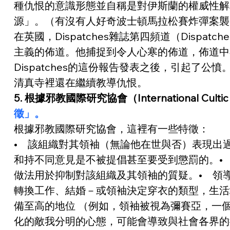
種仇恨的意識形態並自稱是對伊斯蘭的權威性解
源」。（有沒有人好奇波士頓馬拉松賽炸彈案襲
在英國，Dispatches雜誌第四頻道（Dispat
主義的佈道。他捕捉到令人心寒的佈道，佈道中
Dispatches的這份報告發表之後，引起了公
清真寺裡還在繼續教導仇恨。
5. 根據邪教國際研究協會（International Cultic S
徵」。
根據邪教國際研究協會，這裡有一些特徵：
•    該組織對其領袖（無論他在世與否）表現
和持不同意見是不被提倡甚至要受到懲罰的。• 
做法用於抑制對該組織及其領袖的質疑。•   
轉換工作、結婚－或領袖決定穿衣的類型，生活地
備至高的地位 （例如，領袖被視為彌賽亞，一個
化的敵我分明的心態，可能會導致與社會各界的衝突