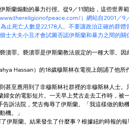
伊斯蘭煽動的暴力行徑。從9／11開始，這些世界
://www.thereligionofpeace.com/）網
日為止死亡人數是22,178人。不要讓政治正確的
個士大夫小丑才會試圖否認伊斯蘭和暴力之間的關
褻瀆罪。褻瀆罪是伊斯蘭教法規定的一種大罪。因
ahya Hassan）的18歲穆斯林在電視上朗誦
甚至應用到了非穆斯林社群裡的非穆斯林人士。只要看看
蘭婦女的電影短片。一天早上梵古走去工作時，被一個名
，兇手告訴法院，梵古侮辱了伊斯蘭。「我這樣做的
動機。」
演繹了伊斯蘭。結果發生了什麼事？根據紐約時報的報