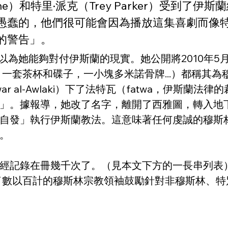
）和特里·派克（Trey Parker）受到了伊斯蘭網站
愚蠢的，他們很可能會因為播放這集喜劇而像特
的警告」。
ris）以為她能夠對付伊斯蘭的現實。她公開將2010
一套茶杯和碟子，一小塊多米諾骨牌...）都稱其
r al-Awlaki）下了法特瓦（fatwa，伊斯
」。據報導，她改了名字，離開了西雅圖，轉入地
自發」執行伊斯蘭教法。這意味著任何虔誠的穆斯
。
經記錄在冊幾千次了。（見本文下方的一長串列表
翻譯了數以百計的穆斯林宗教領袖鼓勵針對非穆斯林、