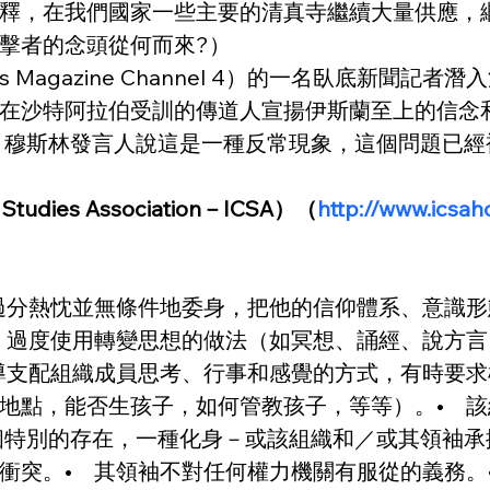
釋，在我們國家一些主要的清真寺繼續大量供應，
擊者的念頭從何而來?）
ches Magazine Channel 4）的一名臥底
在沙特阿拉伯受訓的傳道人宣揚伊斯蘭至上的信念
憤。穆斯林發言人說這是一種反常現象，這個問題已經被
tudies Association－ICSA）（
http://www.
出過分熱忱並無條件地委身，把他的信仰體系、意識形態
   過度使用轉變思想的做法（如冥想、誦經、說
 領導支配組織成員思考、行事和感覺的方式，有時
點，能否生孩子，如何管教孩子，等等）。•   
特別的存在，一種化身－或該組織和／或其領袖承擔拯
。•    其領袖不對任何權力機關有服從的義務。•