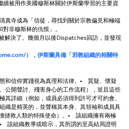
繼續被用作美國穆斯林關於伊斯蘭學習的主要資
新聞記者潛入清真寺成為「信徒，尋找到關於宗教偏見和極端
和對非穆斯林的仇恨」。
解決了。幾個月以後Dispatches回訪，並發現
icsahome.com/），伊斯蘭具備「邪教組織的相關特
和信仰實踐視為真理和法律。•    質疑、懷疑
方言、公開聲討、殘害身心的工作流程），並且這些
要求極其詳細（例如，成員必須得到許可才可約會、
 該組織是精英的，並聲稱其本身、其領袖和成員具
救人類的特殊使命）。•    該組織擁有兩極
    該組織教導或暗示，其所謂的至高結局證明