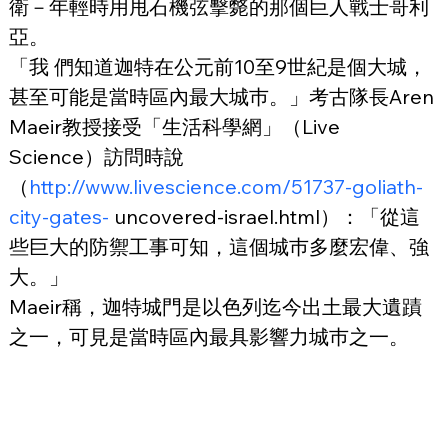
衛－年輕時用甩石機弦擊斃的那個巨人戰士哥利
亞。
「我 們知道迦特在公元前10至9世紀是個大城，
甚至可能是當時區內最大城巿。」考古隊長Aren 
Maeir教授接受「生活科學網」（Live 
Science）訪問時說
（
http://www.livescience.com/51737-goliath-
city-gates-
 uncovered-israel.html）：「從這
些巨大的防禦工事可知，這個城巿多麼宏偉、強
大。」
Maeir稱，迦特城門是以色列迄今出土最大遺蹟
之一，可見是當時區內最具影響力城巿之一。