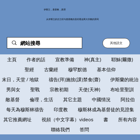
伊斯兰，基督教，真理
从伊斯兰的古兰经与基督教的圣经看这两大宗教的异同
其他語文
主頁
作者的話
宣教準備
神(真主)
耶穌(爾撒)
聖經
古蘭經
穆罕默德
基本信仰
末日，天堂 / 地獄
禱告(拜)施捨(課)禁食(齋)
伊斯蘭的統治
男與女
聖戰
宗教初期
天使(天神)
布哈里聖訓
敵基督
倫理，生活
其它主題
中國情況
阿拉伯
每天為穆斯林禱告
印度教
穆斯林成為基督徒的見證集
其它推薦網址
視頻（中文字幕）videos
書
所有內容
聯絡我們
答問