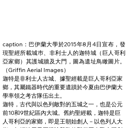
caption：巴伊蘭大學於2015年8月4日宣布，發
現聖經所載城巿、非利士人的迦特城（巨人哥利
亞家鄉）其護城牆及大門，圖為遺址鳥瞰圖片。
（Griffin Aerial Images）
迦特是非利士人古城、據聖經載是巨人哥利亞家
鄉，其屬鐵器時代的重要遺蹟於今夏由巴伊蘭大
學率領之考古隊伍出土。
迦特，古代與以色列敵對的五城之一，也是公元
前10和9世紀區內大城。舊約聖經載，迦特是巨
人哥利亞的家鄉，即是王朝始創人－以色列人大