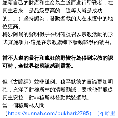
並藉自己的財產和生命為主道而進行聖戰者，在
真主看來，是品級更高的；這等人就是成功
的。」）堅持認為，發動聖戰的人在永恆中的地
位更高。
梅沙阿爾的聲明似乎在明確號召以宗教活動的形
式實施暴力-這是在宗教旗幟下發動戰爭的號召。
當不人道的暴行和瘋狂的野蠻行為得到宗教的認
可時，全世界都應該感到震驚。
但《古蘭經》並非孤例。穆罕默德的言論更加明
確，充滿了對穆斯林的清晰勸誡，要求他們服從
真主安拉，對非穆斯林發動武裝聖戰。
當一個穆斯林人問
（
https://sunnah.com/bukhari:2785）（布哈里