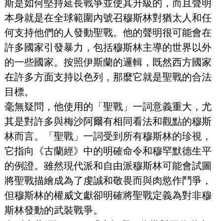
斯是如何堅持延長戰爭並使其升級的，而且聲明
本身就是在全球範圍內號召穆斯林對猶太人和任
何支持他們的人發動聖戰。他的聲明很可能會在
許多國家引發暴力，包括穆斯林主導的世界以外
的一些國家。按照伊斯蘭的邏輯，既然西方國家
在許多方面支持以色列，那麼它就是聖戰的合法
目標。
毫無疑問，他使用的「聖戰」一詞意義重大，尤
其是對許多與梅沙阿爾有相同看法和觀點的穆斯
林而言。「聖戰」一詞受到所有穆斯林的珍視，
它指向《古蘭經》中的明確命令和穆罕默德生平
的例證。雖然現代派和自由派穆斯林可能會試圖
將聖戰描繪成為了虔誠和敬畏而與肉慾作鬥爭，
但穆斯林的權威文獻卻明確將聖戰定義為對非穆
斯林發動的武裝戰爭。