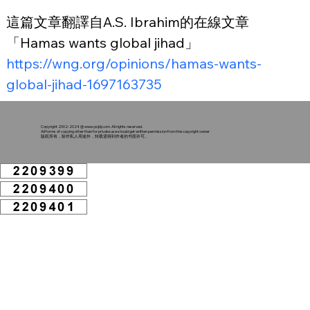
這篇文章翻譯自A.S. Ibrahim的在線文章
「Hamas wants global jihad」
https://wng.org/opinions/hamas-wants-
global-jihad-1697163735
Copyright 2002-2024 @
www.ysljdj.com
. All rights reserved.
All forms of copying other than for private use should get written permission from the copyright owner
版权所有，除作私人用途外，转载需得到作者的书面许可。