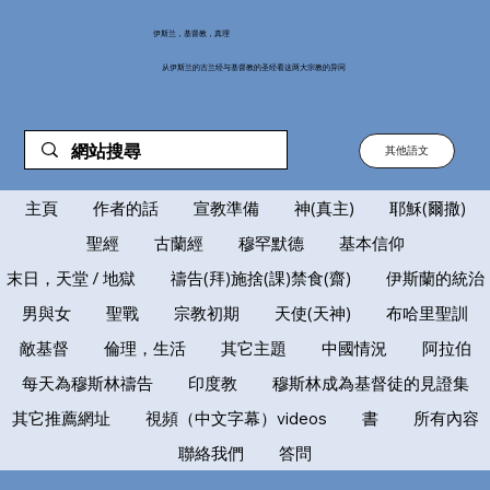
伊斯兰，基督教，真理
从伊斯兰的古兰经与基督教的圣经看这两大宗教的异同
其他語文
主頁
作者的話
宣教準備
神(真主)
耶穌(爾撒)
聖經
古蘭經
穆罕默德
基本信仰
末日，天堂 / 地獄
禱告(拜)施捨(課)禁食(齋)
伊斯蘭的統治
男與女
聖戰
宗教初期
天使(天神)
布哈里聖訓
敵基督
倫理，生活
其它主題
中國情況
阿拉伯
每天為穆斯林禱告
印度教
穆斯林成為基督徒的見證集
其它推薦網址
視頻（中文字幕）videos
書
所有內容
聯絡我們
答問