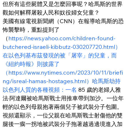
但所有這些屍體又是怎麼回事呢？哈馬斯的世界
觀如何解釋屠殺人民和奴役婦女兒童？
美國有線電視新聞網（CNN）在報導哈馬斯的恐
怖襲擊時，重點提到了
（
https://news.yahoo.com/children-found-
butchered-israeli-kibbutz-030207720.html）
在以色列基布茲發現的被「屠宰」的兒童，而
《紐約時報》則披露了
（https://www.nytimes.com/2023/10/11/briefi
ng/isreal-hamas-hostages.html）哈馬斯劫持
以色列人質的各種視頻：一名
 85 歲的老婦人雅
法·阿達爾被哈馬斯戰士用推車帶到加沙。一位年
輕的以色列母親抱著兩個兒子被武裝分子包圍。
視頻還顯示，一位父親在哈馬斯戰士射傷他的雙
腿後一瘸一拐地被武裝分子拖著越過邊境進入加