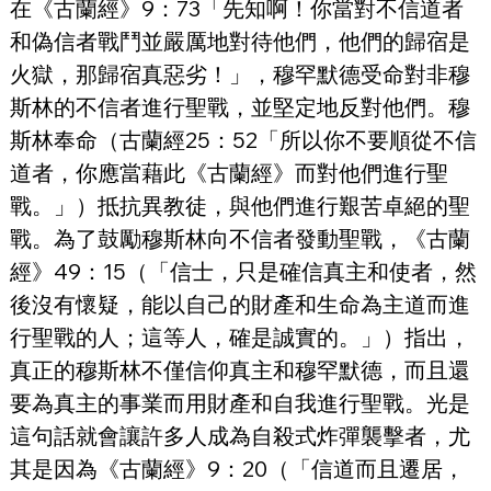
在《古蘭經》9：73「先知啊！你當對不信道者
和偽信者戰鬥並嚴厲地對待他們，他們的歸宿是
火獄，那歸宿真惡劣！」，穆罕默德受命對非穆
斯林的不信者進行聖戰，並堅定地反對他們。穆
斯林奉命（古蘭經25：52「所以你不要順從不信
道者，你應當藉此《古蘭經》而對他們進行聖
戰。」）抵抗異教徒，與他們進行艱苦卓絕的聖
戰。為了鼓勵穆斯林向不信者發動聖戰，《古蘭
經》49：15（「信士，只是確信真主和使者，然
後沒有懷疑，能以自己的財產和生命為主道而進
行聖戰的人；這等人，確是誠實的。」）指出，
真正的穆斯林不僅信仰真主和穆罕默德，而且還
要為真主的事業而用財產和自我進行聖戰。光是
這句話就會讓許多人成為自殺式炸彈襲擊者，尤
其是因為《古蘭經》9：20（「信道而且遷居，