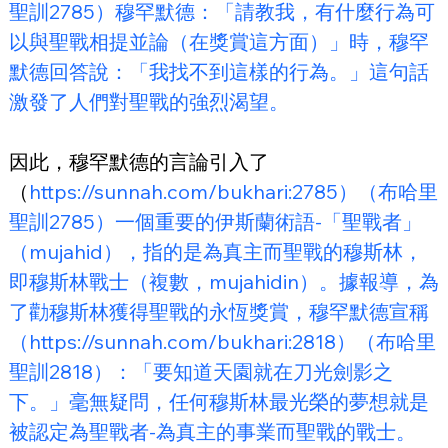
聖訓2785）穆罕默德：「請教我，有什麼行為可
以與聖戰相提並論（在獎賞這方面）」時，穆罕
默德回答說：「我找不到這樣的行為。」這句話
激發了人們對聖戰的強烈渴望。
因此，穆罕默德的言論引入了
（
https://sunnah.com/bukhari:2785）（布哈里
聖訓2785）一個重要的伊斯蘭術語-「聖戰者」
（mujahid），指的是為真主而聖戰的穆斯林，
即穆斯林戰士（複數，mujahidin）。據報導，為
了勸穆斯林獲得聖戰的永恆獎賞，穆罕默德宣稱
（https://sunnah.com/bukhari:2818）（布哈里
聖訓2818）：「要知道天園就在刀光劍影之
下。」毫無疑問，任何穆斯林最光榮的夢想就是
被認定為聖戰者-為真主的事業而聖戰的戰士。