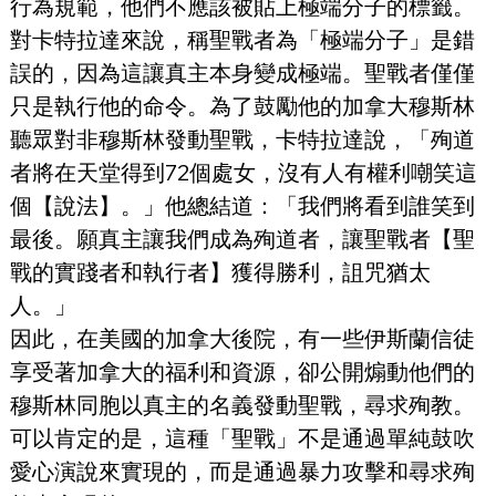
行為規範，他們不應該被貼上極端分子的標籤。
對卡特拉達來說，稱聖戰者為「極端分子」是錯
誤的，因為這讓真主本身變成極端。聖戰者僅僅
只是執行他的命令。為了鼓勵他的加拿大穆斯林
聽眾對非穆斯林發動聖戰，卡特拉達說，「殉道
者將在天堂得到72個處女，沒有人有權利嘲笑這
個【說法】。」他總結道：「我們將看到誰笑到
最後。願真主讓我們成為殉道者，讓聖戰者【聖
戰的實踐者和執行者】獲得勝利，詛咒猶太
人。」
因此，在美國的加拿大後院，有一些伊斯蘭信徒
享受著加拿大的福利和資源，卻公開煽動他們的
穆斯林同胞以真主的名義發動聖戰，尋求殉教。
可以肯定的是，這種「聖戰」不是通過單純鼓吹
愛心演說來實現的，而是通過暴力攻擊和尋求殉