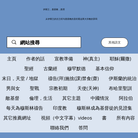
伊斯兰，基督教，真理
从伊斯兰的古兰经与基督教的圣经看这两大宗教的异同
其他語文
主頁
作者的話
宣教準備
神(真主)
耶穌(爾撒)
聖經
古蘭經
穆罕默德
基本信仰
末日，天堂 / 地獄
禱告(拜)施捨(課)禁食(齋)
伊斯蘭的統治
男與女
聖戰
宗教初期
天使(天神)
布哈里聖訓
敵基督
倫理，生活
其它主題
中國情況
阿拉伯
每天為穆斯林禱告
印度教
穆斯林成為基督徒的見證集
其它推薦網址
視頻（中文字幕）videos
書
所有內容
聯絡我們
答問