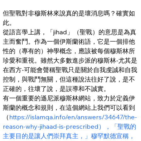
但聖戰對非穆斯林來說真的是壞消息嗎？確實如
此。
從語言學上講，「jihad」（聖戰）的意思是為真
主而奮鬥。作為一個伊斯蘭術語，它是一個排他
性的（專有的）神學概念，應該被每個穆斯林所
珍愛和重視。雖然大多數進步派的穆斯林-尤其是
在西方-可能會聲稱聖戰只是關於自我虔誠和自我
控制，與戰鬥無關，但這種說法往好了說，是不
正確的，往壞了說，是誤導和不誠實。
有一個重要的遜尼派穆斯林網站，致力於定義伊
斯蘭的概念和規則，在這個網站上我們可以看到
（
https://islamqa.info/en/answers/34647/the-
reason-why-jihaad-is-prescribed），「聖戰的
主要目的是讓人們崇拜真主，」穆罕默德宣稱，