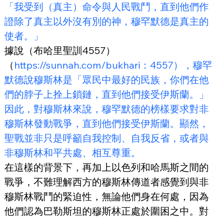
「我受到（真主）命令與人民戰鬥，直到他們作
證除了真主以外沒有別的神，穆罕默德是真主的
使者。」
據說（布哈里聖訓4557）
（
https://sunnah.com/bukhari：4557），穆罕
默德說穆斯林是「眾民中最好的民族，你們在他
們的脖子上拴上鎖鏈，直到他們接受伊斯蘭。」
因此，對穆斯林來說，穆罕默德的榜樣要求對非
穆斯林發動戰爭，直到他們接受伊斯蘭。顯然，
聖戰並非只是呼籲自我控制、自我反省，或者與
非穆斯林和平共處、相互尊重。
在這樣的背景下，再加上以色列和哈馬斯之間的
戰爭，不難理解西方的穆斯林傳道者感覺到與非
穆斯林戰鬥的緊迫性，無論他們身在何處，因為
他們認為巴勒斯坦的穆斯林正處於圍困之中。對