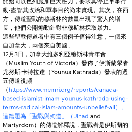
開始向以色列施加巨大壓力，要求其停止軍事行
動-盡管其政治和軍事目的尚未實現。其次，在西
方，傳道聖戰的穆斯林的數量出現了驚人的增
長，他們公開煽動針對非穆斯林採取暴力。
這些聖戰傳道者中有三個例子值得注意，一個來
自加拿大，兩個來自美國。
12月3日，加拿大維多利亞穆斯林青年會
（Muslim Youth of Victoria）發佈了伊斯蘭學者
尤努斯·卡特拉達（Younus Kathrada）發表的週
五傳道視頻
（
https://www.memri.org/reports/canada-
based-islamist-imam-younus-kathrada-using-
terms-radical-islam-amounts-unbelief-all）。
這篇題為「聖戰與殉道」（Jihad
 and 
Martyrdom）的傳道解釋說，聖戰者是伊斯蘭的