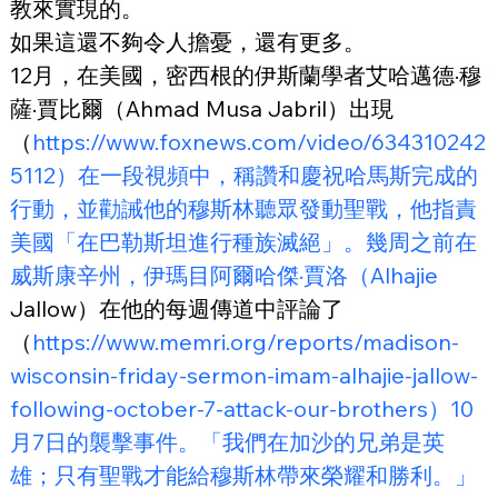
教來實現的。
如果這還不夠令人擔憂，還有更多。
12月，在美國，密西根的伊斯蘭學者艾哈邁德·穆
薩·賈比爾（Ahmad Musa Jabril）出現
（
https://www.foxnews.com/video/634310242
5112）在一段視頻中，稱讚和慶祝哈馬斯完成的
行動，並勸誡他的穆斯林聽眾發動聖戰，他指責
美國「在巴勒斯坦進行種族滅絕」。幾周之前在
威斯康辛州，伊瑪目阿爾哈傑·賈洛（Alhajie
Jallow）在他的每週傳道中評論了
（
https://www.memri.org/reports/madison-
wisconsin-friday-sermon-imam-alhajie-jallow-
following-october-7-attack-our-brothers）10
月7日的襲擊事件。「我們在加沙的兄弟是英
雄；只有聖戰才能給穆斯林帶來榮耀和勝利。」