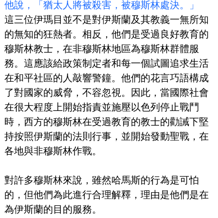
他說，「猶太人將被殺害，被穆斯林處決。」
這三位伊瑪目並不是對伊斯蘭及其教義一無所知
的無知的狂熱者。相反，他們是受過良好教育的
穆斯林教士，在非穆斯林地區為穆斯林群體服
務。這應該給政策制定者和每一個試圖追求生活
在和平社區的人敲響警鐘。他們的花言巧語構成
了對國家的威脅，不容忽視。因此，當國際社會
在很大程度上開始指責並施壓以色列停止戰鬥
時，西方的穆斯林在受過教育的教士的勸誡下堅
持按照伊斯蘭的法則行事，並開始發動聖戰，在
各地與非穆斯林作戰。
對許多穆斯林來說，雖然哈馬斯的行為是可怕
的，但他們為此進行合理解釋，理由是他們是在
為伊斯蘭的目的服務。