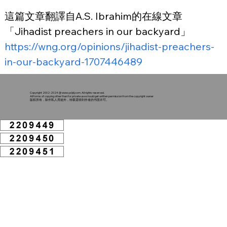
這篇文章翻譯自A.S. Ibrahim的在線文章
「Jihadist preachers in our backyard」
https://wng.org/opinions/jihadist-preachers-
in-our-backyard-1707446489
Copyright 2002-2024 @
www.ysljdj.com
. All rights reserved.
All forms of copying other than for private use should get written permission from the copyright owner
版权所有，除作私人用途外，转载需得到作者的书面许可。