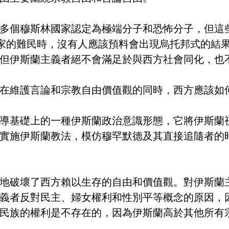
多個穆斯林國家認定為極端分子和恐怖分子，但這
國家的難民時，沒有人應該預料會出現烏托邦式的結
但伊斯蘭主義者絕不會滿足於與西方社會同化，也
在維護言論和宗教自由價值觀的同時，西方應該如
導基礎上的一種伊斯蘭政治意識形態，它將伊斯蘭
實施伊斯蘭教法，模仿穆罕默德及其直接追隨者的
地破壞了西方賴以生存的自由和價值觀。對伊斯蘭
義者反對民主、婦女權利和性別平等概念的原因，
民族的權利是不存在的，因為伊斯蘭高於其他所有