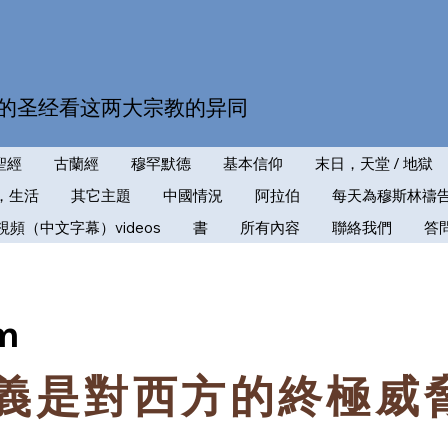
的圣经看这两大宗教的异同
聖經
古蘭經
穆罕默德
基本信仰
末日，天堂 / 地獄
，生活
其它主題
中國情況
阿拉伯
每天為穆斯林禱
視頻（中文字幕）videos
書
所有內容
聯絡我們
答
im
主義是對西方的終極威