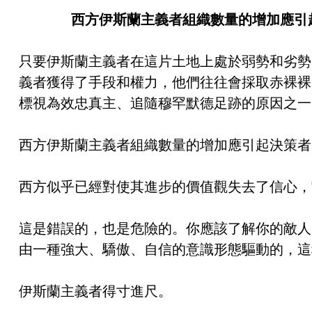
西方伊斯蘭主義者組織數量的增加應引
只要伊斯蘭主義者在這片土地上處於弱勢和劣勢
義者獲得了手段和權力，他們往往會採取赤裸裸
標視為效忠真主、追隨穆罕默德足跡的原因之一
西方伊斯蘭主義者組織數量的增加應引起決策者
西方似乎已經對使其進步的價值觀失去了信心，
這是錯誤的，也是危險的。你應該了解你的敵人
由一種強大、驕傲、自信的意識形態驅動的，這
伊斯蘭主義者得寸進尺。