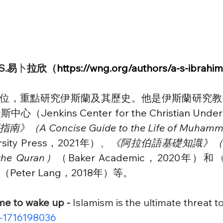
.S.易
卜
拉欣（
https://wng.org/authors/a-s-ibrahim
，重點研究伊斯蘭及其歷史。他是伊斯蘭研究教授，也是美
心（Jenkins Center for the Christian U
 Concise Guide to the Life of Muham
ersity Press，2021年）、
《阿拉伯語基礎知識》（Basi
he Quran）
（Baker Academic，2020年）和
《
（Peter Lang，2018年）等。
time to wake up - 
Islamism is the ultimate threat 
p-1716198036