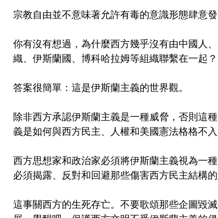
宗教自由並不意味著允許有毒的意識形態肆意發
你有沒有想過，為什麼西方幾乎沒有由中國人、
織、伊斯蘭國、博科哈拉姆等組織聯繫在一起？
答案很簡單：這是伊斯蘭主義的世界觀。
除非西方承認伊斯蘭主義是一種威脅，否則這種
義是如何與西方民主、人權和美國憲法格格不入
西方思想家和政治家必須將伊斯蘭主義視為一種
必須揭露、反對和回避那些傷害西方民主結構的
這事關西方的生死存亡。不要歌頌那些企圖毀滅