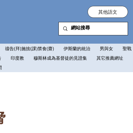
其他語文
禱告(拜)施捨(課)禁食(齋)
伊斯蘭的統治
男與女
聖戰
告
印度教
穆斯林成為基督徒的見證集
其它推薦網址
問
脅