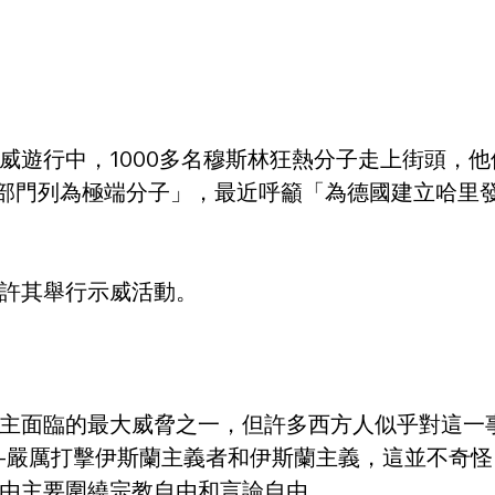
威遊行中，1000多名穆斯林狂熱分子走上街頭，
部門列為極端分子」，最近呼籲「為德國建立哈里
許其舉行示威活動。
主面臨的最大威脅之一，但許多西方人似乎對這一
-嚴厲打擊伊斯蘭主義者和伊斯蘭主義，這並不奇
由主要圍繞宗教自由和言論自由。