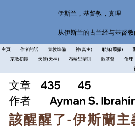
伊斯兰，基督教，真理
从伊斯兰的古兰经与基督教
主頁
作者的話
宣教準備
神(真主)
耶穌(爾撒)
宗教初期
天使(天神)
布哈里聖訓
敵基督
倫理
文章
435
45
​作者
Ayman S. Ibrah
該醒醒了-伊斯蘭