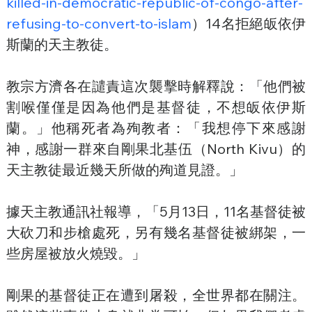
killed-in-democratic-republic-of-congo-after-
refusing-to-convert-to-islam
）14名拒絕皈依伊
斯蘭的天主教徒。
教宗方濟各在譴責這次襲擊時解釋說：「他們被
割喉僅僅是因為他們是基督徒，不想皈依伊斯
蘭。」他稱死者為殉教者：「我想停下來感謝
神，感謝一群來自剛果北基伍（North Kivu）的
天主教徒最近幾天所做的殉道見證。」
據天主教通訊社報導，「5月13日，11名基督徒被
大砍刀和步槍處死，另有幾名基督徒被綁架，一
些房屋被放火燒毀。」
剛果的基督徒正在遭到屠殺，全世界都在關注。