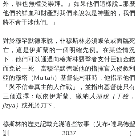
外，誰也無權受崇拜。』如果他們這樣說...那麼
他們的鮮血和財產對我們來說就是神聖的，我們
將不會干涉他們。」
對於穆罕默德來說，非穆斯林必須皈依或面臨死
亡，這是伊斯蘭的一個明確先例。在某些情況
下，他們可以通過向穆斯林襲擊者支付巨額金錢
而免於一死。當穆罕默德派他的指揮官入侵敘利
亞的穆塔（Mu'tah）基督徒村莊時，他指示他們
「與不信奉真主的人作戰」，並指出基督徒只有
三個選擇：皈依伊斯蘭、繳納
人頭稅（丁稅，
jizya）
或死於刀下。
穆斯林的歷史記載充滿這些故事（艾布•達烏德聖
訓3037）