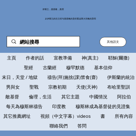
伊斯兰，基督教，真理
从伊斯兰的古兰经与基督教的圣经看这两大宗教的异同
其他語文
主頁
作者的話
宣教準備
神(真主)
耶穌(爾撒)
聖經
古蘭經
穆罕默德
基本信仰
末日，天堂 / 地獄
禱告(拜)施捨(課)禁食(齋)
伊斯蘭的統治
男與女
聖戰
宗教初期
天使(天神)
布哈里聖訓
敵基督
倫理，生活
其它主題
中國情況
阿拉伯
每天為穆斯林禱告
印度教
穆斯林成為基督徒的見證集
其它推薦網址
視頻（中文字幕）videos
書
所有內容
聯絡我們
答問