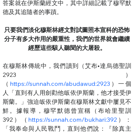
答案就在伊斯蘭經文中，其中詳細記載了穆罕默
德及其追隨者的事蹟。
只要我們淡化穆斯林經文對試圖照本宣科的恐怖
分子有多大作用的嚴重性，我們的世界就會繼續
經歷這些駭人聽聞的大屠殺。
在穆斯林傳統中，我們讀到（艾布•達烏德聖訓
2923）
（
https://sunnah.com/abudawud:2923
）一個
人「直到有人用劍勸他皈依伊斯蘭，他才接受伊
斯蘭。」強迫皈依伊斯蘭在穆斯林文獻中屢見不
鮮。據報導，穆罕默德曾宣稱（布哈里聖訓
392）（
https://sunnah.com/bukhari:392
）：
「我奉命與人民戰鬥，直到他們說：『除真主