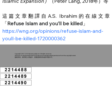
Islamic Expansion）
（Peter Lang, 2018年）等
這篇文章翻譯自A.S. Ibrahim的在線文章
「
Refuse Islam and you’ll be killed
」
https://wng.org/opinions/refuse-islam-and-
youll-be-killed-1720000362
Copyright 2002-2024 @
www.ysljdj.com
. All rights reserved.
All forms of copying other than for private use should get written permission from the copyright owner
版权所有，除作私人用途外，转载需得到作者的书面许可。