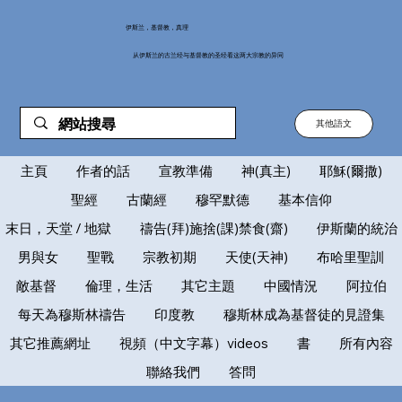
伊斯兰，基督教，真理
从伊斯兰的古兰经与基督教的圣经看这两大宗教的异同
其他語文
主頁
作者的話
宣教準備
神(真主)
耶穌(爾撒)
聖經
古蘭經
穆罕默德
基本信仰
末日，天堂 / 地獄
禱告(拜)施捨(課)禁食(齋)
伊斯蘭的統治
男與女
聖戰
宗教初期
天使(天神)
布哈里聖訓
敵基督
倫理，生活
其它主題
中國情況
阿拉伯
每天為穆斯林禱告
印度教
穆斯林成為基督徒的見證集
其它推薦網址
視頻（中文字幕）videos
書
所有內容
聯絡我們
答問