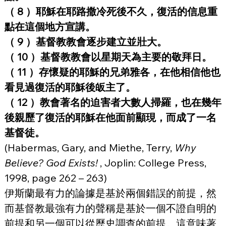
（ 8 ）耶穌在耶路撒冷死後不久，復活的信息重
點在這個地方宣講。
（ 9 ）基督教教會逐步建立並壯大。
（ 10 ）基督教教會以星期天為主要的敬拜日。
（ 11 ）存懷疑的耶穌的兄弟雅各，在他相信他也
看見過復活的耶穌後皈主了。
（ 12 ）教會著名的迫害者大數人掃羅，也在幾年
後親歷了復活的耶穌在他面前顯現，而成了一名
基督徒。
(Habermas, Gary, and Miethe, Terry, 
Why 
Believe? God Exists! 
, Joplin: College Press, 
1998, page 262 – 263)
伊斯蘭最有力的論據是基於兩個錯誤的前提，然
而基督教最強有力的聲稱是基於一個不證自明的
前提和另一個可以從歷史調查的前提。這意味著