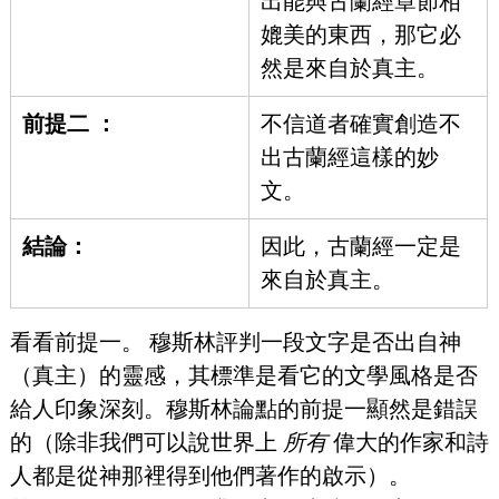
出能與古蘭經章節相
媲美的東西，那它必
然是來自於真主。
前提二 ：
不信道者確實創造不
出古蘭經這樣的妙
文。
結論：
因此，古蘭經一定是
來自於真主。
看看前提一。 穆斯林評判一段文字是否出自神
（真主）的靈感，其標準是看它的文學風格是否
給人印象深刻。穆斯林論點的前提一顯然是錯誤
的（除非我們可以說世界上 
所有 
偉大的作家和詩
人都是從神那裡得到他們著作的啟示）。