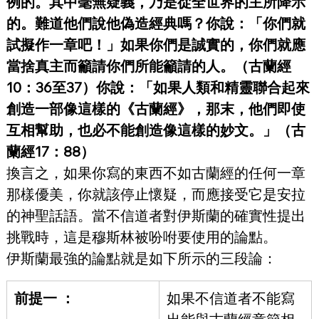
例的。其中毫無疑義，乃是從全世界的主所降示
的。難道他們說他偽造經典嗎？你說：「你們就
試擬作一章吧！」如果你們是誠實的，你們就應
當捨真主而籲請你們所能籲請的人。（古蘭經
10：36至37）你說：「如果人類和精靈聯合起來
創造一部像這樣的《古蘭經》，那末，他們即使
互相幫助，也必不能創造像這樣的妙文。」（古
蘭經17：88）
換言之，如果你寫的東西不如古蘭經的任何一章
那樣優美，你就該停止懷疑，而應接受它是安拉
的神聖話語。當不信道者對伊斯蘭的確實性提出
挑戰時，這是穆斯林被吩咐要使用的論點。
伊斯蘭最強的論點就是如下所示的三段論：
前提一 ：
如果不信道者不能寫