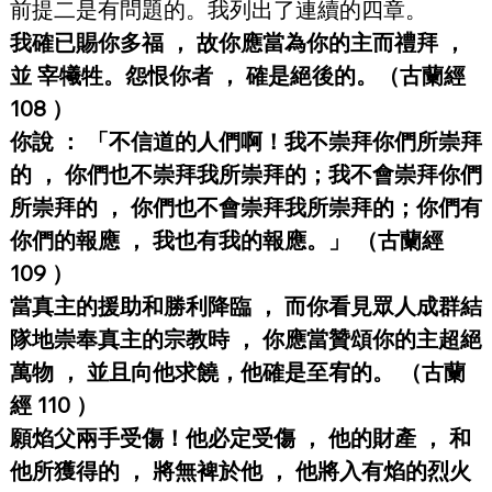
前提二是有問題的。我列出了連續的四章。
我確已賜你多福 ， 故你應當為你的主而禮拜 ，
並 宰犧牲。怨恨你者 ， 確是絕後的。（古蘭經 
108 ）
你說 ： 「不信道的人們啊！我不崇拜你們所崇拜
的 ， 你們也不崇拜我所崇拜的；我不會崇拜你們
所崇拜的 ， 你們也不會崇拜我所崇拜的；你們有
你們的報應 ， 我也有我的報應。」 （古蘭經 
109 ）
當真主的援助和勝利降臨 ， 而你看見眾人成群結
隊地崇奉真主的宗教時 ， 你應當贊頌你的主超絕
萬物 ， 並且向他求饒，他確是至宥的。 （古蘭
經 110 ）
願焰父兩手受傷！他必定受傷 ， 他的財產 ， 和
他所獲得的 ， 將無裨於他 ， 他將入有焰的烈火 