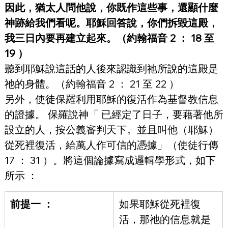
因此，猶太人問他說，你既作這些事，還顯什麼
神跡給我們看呢。耶穌回答說，你們拆毀這殿，
我三日內要再建立起來。（約翰福音 2 ： 18 至 
19 ）
聽到耶穌說這話的人後來認識到祂所說的這殿是
祂的身體。（約翰福音 2 ： 21 至 22 ）
另外，使徒保羅利用耶穌的復活作為基督教信息
的證據。 保羅說神「 已經定了日子，要藉著他所
設立的人，按公義審判天下。並且叫他（耶穌）
從死裡復活，給萬人作可信的憑據」（使徒行傳 
17 ： 31 ）。將這個論據寫成邏輯學形式，如下
所示 ：
前提一 ：
如果耶穌從死裡復
活，那祂的信息就是