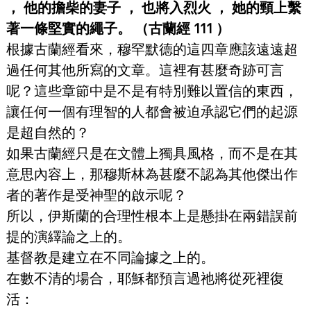
， 他的擔柴的妻子 ， 也將入烈火 ， 她的頸上繫
著一條堅實的繩子。 （古蘭經 111 ）
根據古蘭經看來，穆罕默德的這四章應該遠遠超
過任何其他所寫的文章。這裡有甚麼奇跡可言
呢？這些章節中是不是有特別難以置信的東西，
讓任何一個有理智的人都會被迫承認它們的起源
是超自然的？
如果古蘭經只是在文體上獨具風格，而不是在其
意思內容上，那穆斯林為甚麼不認為其他傑出作
者的著作是受神聖的啟示呢？
所以，伊斯蘭的合理性根本上是懸掛在兩錯誤前
提的演繹論之上的。
基督教是建立在不同論據之上的。
在數不清的場合，耶穌都預言過祂將從死裡復
活：