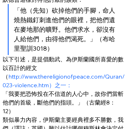
「他（先知）砍掉他們的手腳，命人
燒熱鐵釘刺進他們的眼裡，把他們遺
在麥地那的曠野。他們求水，卻沒有
人給他們，由得他們渴死。」（布哈
里聖訓3018）
以下引述，是提倡動武、為伊斯蘭國所喜愛的數
以百計的經文
（
http://www.thereligionofpeace.com/Quran/
023-violence.htm）之一：
「我要把恐怖投在不信道的人心中，故你們當斬
他們的首級，斷他們的指頭。」（古蘭經8：
12）
類似暴力內容，伊斯蘭主要經典裡多不勝數，我
們（譯註：英國）難以估計哪個穆斯林會決定付