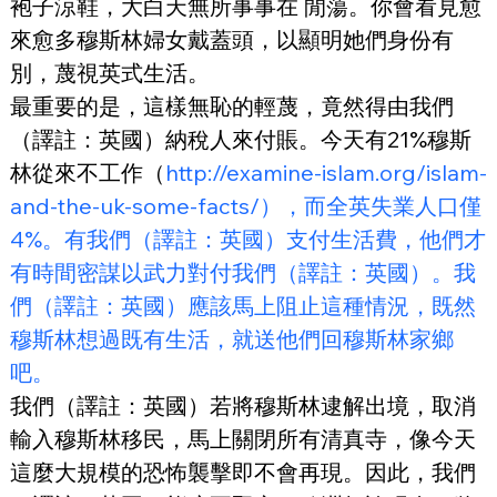
袍子涼鞋，大白天無所事事在 閒蕩。你會看見愈
來愈多穆斯林婦女戴蓋頭，以顯明她們身份有
別，蔑視英式生活。
最重要的是，這樣無恥的輕蔑，竟然得由我們
（譯註：英國）納稅人來付賬。今天有21%穆斯
林從來不工作（
http://examine-islam.org/islam-
and-the-uk-some-facts/），而全英失業人口僅
4%。有我們（譯註：英國）支付生活費，他們才
有時間密謀以武力對付我們（譯註：英國）。我
們（譯註：英國）應該馬上阻止這種情況，既然
穆斯林想過既有生活，就送他們回穆斯林家鄉
吧。
我們（譯註：英國）若將穆斯林逮解出境，取消
輸入穆斯林移民，馬上關閉所有清真寺，像今天
這麼大規模的恐怖襲擊即不會再現。因此，我們