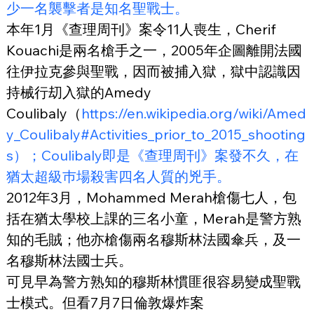
少一名襲擊者是知名聖戰士。
本年1月《查理周刊》案令11人喪生，Cherif 
Kouachi是兩名槍手之一，2005年企圖離開法國
往伊拉克參與聖戰，因而被捕入獄，獄中認識因
持械行刧入獄的Amedy 
Coulibaly（
https://en.wikipedia.org/wiki/Amed
y_Coulibaly#Activities_prior_to_2015_shooting
s）；Coulibaly即是《查理周刊》案發不久，在
猶太超級巿場殺害四名人質的兇手。
2012年3月，Mohammed Merah槍傷七人，包
括在猶太學校上課的三名小童，Merah是警方熟
知的毛賊；他亦槍傷兩名穆斯林法國傘兵，及一
名穆斯林法國士兵。
可見早為警方熟知的穆斯林慣匪很容易變成聖戰
士模式。但看7月7日倫敦爆炸案