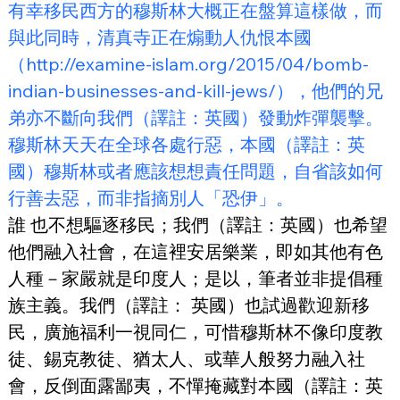
有幸移民西方的穆斯林大概正在盤算這樣做，而
與此同時，清真寺正在煽動人仇恨本國
（http://examine-islam.org/2015/04/bomb-
indian-businesses-and-kill-jews/），他們的兄
弟亦不斷向我們（譯註：英國）發動炸彈襲擊。
穆斯林天天在全球各處行惡，本國（譯註：英
國）穆斯林或者應該想想責任問題，自省該如何
行善去惡，而非指摘別人「恐伊」。
誰 也不想驅逐移民；我們（譯註：英國）也希望
他們融入社會，在這裡安居樂業，即如其他有色
人種－家嚴就是印度人；是以，筆者並非提倡種
族主義。我們（譯註： 英國）也試過歡迎新移
民，廣施福利一視同仁，可惜穆斯林不像印度教
徒、錫克教徒、猶太人、或華人般努力融入社
會，反倒面露鄙夷，不憚掩藏對本國（譯註：英 