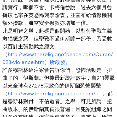
諸實行，哪個不會。卡梅倫曾說，過去六個月曾
搗破七宗在英恐怖襲擊陰謀，並宣布給情報機關
額外撥款，航空安全撥款亦增加一倍。
此是明智之舉，起碼是個開始，以對付聖戰主義
愈猖獗之惡。但聖戰不過伊斯蘭一部份，乃受數
以百計主張動武之經文
（
http://www.thereligionofpeace.com/Quran/
023-violence.htm）所啟發。
許多穆斯林經注家會告訴你們，恐怖活動是「扭
曲了的」伊斯蘭。但據最新統計數字，自911襲擊
以來全球有27,278宗致命的伊斯蘭恐怖襲擊
（
http://www.thereligionofpeace.com/），
 都
是穆斯林對付「不信道者」之舉，可見所謂「扭
曲版本」的伊斯蘭其實很普遍；且犯案組織之間
很多沒有關連，但宗數愈來愈多。事實上，所謂