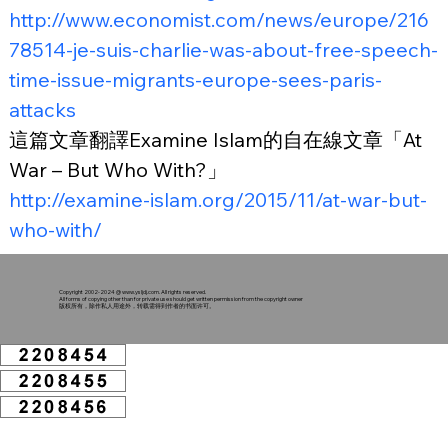
http://www.economist.com/news/europe/216
78514-je-suis-charlie-was-about-free-speech-
time-issue-migrants-europe-sees-paris-
attacks
這篇文章翻譯Examine Islam的自在線文章「At 
War – But Who With?」
http://examine-islam.org/2015/11/at-war-but-
who-with/
Copyright 2002-2024 @
www.ysljdj.com
. All rights reserved.
All forms of copying other than for private use should get written permission from the copyright owner
版权所有，除作私人用途外，转载需得到作者的书面许可。