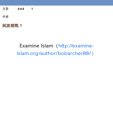
文章
444
1
​作者
與誰開戰？
Examine Islam（
http://examine-
islam.org/author/bobarcher88/）