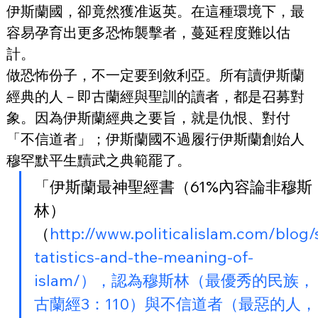
伊斯蘭國，卻竟然獲准返英。在這種環境下，最
容易孕育出更多恐怖襲擊者，蔓延程度難以估
計。
做恐怖份子，不一定要到敘利亞。所有讀伊斯蘭
經典的人－即古蘭經與聖訓的讀者，都是召募對
象。因為伊斯蘭經典之要旨，就是仇恨、對付
「不信道者」；伊斯蘭國不過履行伊斯蘭創始人
穆罕默平生黷武之典範罷了。
「伊斯蘭最神聖經書（61%內容論非穆斯
林）
（
http://www.politicalislam.com/blog/
tatistics-and-the-meaning-of-
islam/），認為穆斯林（最優秀的民族，
古蘭經3：110）與不信道者（最惡的人，