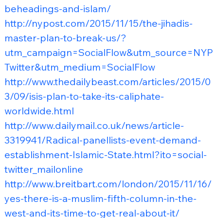
beheadings-and-islam/
http://nypost.com/2015/11/15/the-jihadis-
master-plan-to-break-us/?
utm_campaign=SocialFlow&utm_source=NYP
Twitter&utm_medium=SocialFlow
http://www.thedailybeast.com/articles/2015/0
3/09/isis-plan-to-take-its-caliphate-
worldwide.html
http://www.dailymail.co.uk/news/article-
3319941/Radical-panellists-event-demand-
establishment-Islamic-State.html?ito=social-
twitter_mailonline
http://www.breitbart.com/london/2015/11/16/
yes-there-is-a-muslim-fifth-column-in-the-
west-and-its-time-to-get-real-about-it/