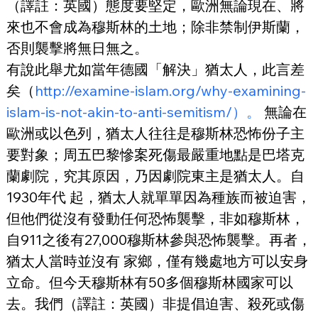
（譯註：英國）態度要堅定，歐洲無論現在、將
來也不會成為穆斯林的土地；除非禁制伊斯蘭，
否則襲擊將無日無之。
有說此舉尤如當年德國「解決」猶太人，此言差
矣（
http://examine-islam.org/why-examining-
islam-is-not-akin-to-anti-semitism/）。
 無論在
歐洲或以色列，猶太人往往是穆斯林恐怖份子主
要對象；周五巴黎慘案死傷最嚴重地點是巴塔克
蘭劇院，究其原因，乃因劇院東主是猶太人。自
1930年代 起，猶太人就單單因為種族而被迫害，
但他們從沒有發動任何恐怖襲擊，非如穆斯林，
自911之後有27,000穆斯林參與恐怖襲擊。再者，
猶太人當時並沒有 家鄉，僅有幾處地方可以安身
立命。但今天穆斯林有50多個穆斯林國家可以
去。我們（譯註：英國）非提倡迫害、殺死或傷