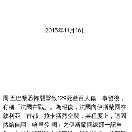
2015年11月16日
周 五巴黎恐怖襲擊致129死數百人傷，事發後，
有稱「法國在戰」。為報復，法國向伊斯蘭國在
敘利亞「首都」拉卡猛烈空襲，某程度上，這固
然給自詡「哈里發 國」之伊斯蘭國總部一記重