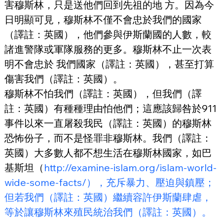
害穆斯林，只是送他們回到先祖的地 方。因為今
日明顯可見，穆斯林不僅不會忠於我們的國家
（譯註：英國），他們參與伊斯蘭國的人數，較
諸進警隊或軍隊服務的更多。穆斯林不止一次表
明不會忠於 我們國家（譯註：英國），甚至打算
傷害我們（譯註：英國）。
穆斯林不怕我們（譯註：英國），但我們（譯
註：英國）有種種理由怕他們；這應該歸咎於911
事件以來一直屠殺我民（譯註：英國）的穆斯林
恐怖份子，而不是怪罪非穆斯林。我們（譯註：
英國）大多數人都不想生活在穆斯林國家，如巴
基斯坦（
http://examine-islam.org/islam-world-
wide-some-facts/），充斥暴力、壓迫與鎮壓；
但若我們（譯註：英國）繼續容許伊斯蘭肆虐，
等於讓穆斯林來殖民統治我們（譯註：英國）。