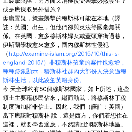
止襲擊陰謀，另方面又消極接受襲擊必然發生？
或是應採取另外措施？
毋庸置疑，策畫襲擊的穆斯林可能在本地（譯
註：英國）出生，但他們卻與英法等國毫無關
係。在英國，愈多穆斯林婦女戴蓋頭穿街過巷，
伊斯蘭學校愈來愈多，國內穆斯林性侵犯
（
http://examine-islam.org/2015/10/this-is-
england-2015/）非穆斯林孩童的案件也愈增，
種種跡象顯示，穆斯林社群內大部份人決意過穆
斯林生活，以此凌駕英籍身份。
今 天全球約有50個穆斯林國家，如上所述，這些
領土主要藉移民佔來，繼而動武，將穆斯林丁稅
制度強加諸非信士。因此，我們（譯註：英國）
當下應該對穆斯林 說，這是西方，你們若想住在
這裡，就要學習適應，不然請回到穆斯林地區。