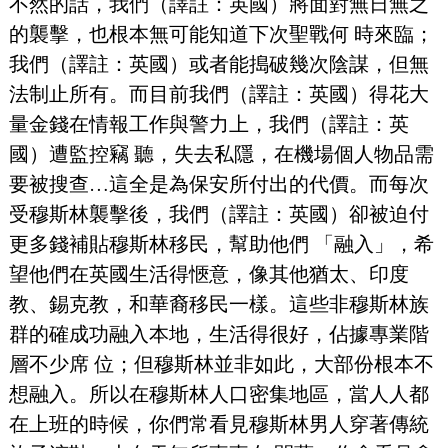
不然的話，我們（譯註：英國）將面對無日無之
的襲擊，也根本無可能知道下次聖戰何 時來臨；
我們（譯註：英國）或者能搗破幾次陰謀，但無
法制止所有。而目前我們（譯註：英國）得花大
量金錢在情報工作與警力上，我們（譯註：英
國）遭監控竊 聽，失去私隱，在機場個人物品需
要被搜查…這全是為保安所付出的代價。而每次
受穆斯林襲擊後，我們（譯註：英國）卻被迫付
更多錢補貼穆斯林移民，幫助他們 「融入」，希
望他們在英國生活得愜意，像其他猶太、印度
教、錫克教，和華裔移民一樣。這些非穆斯林族
群的確成功融入本地，生活得很好，佔據專業階
層不少席 位；但穆斯林並非如此，大部份根本不
想融入。所以在穆斯林人口密集地區，當人人都
在上班的時候，你們常看見穆斯林男人穿著傳統