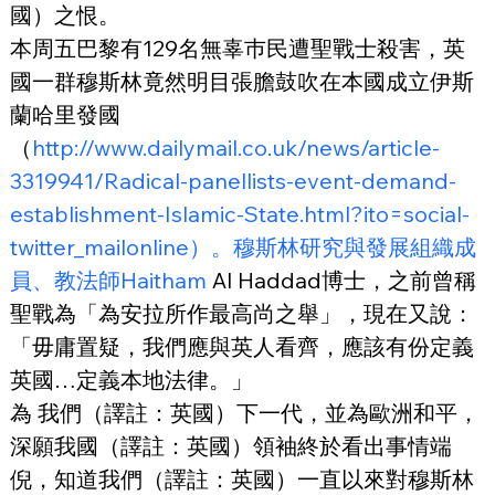
國）之恨。
本周五巴黎有129名無辜巿民遭聖戰士殺害，英
國一群穆斯林竟然明目張膽鼓吹在本國成立伊斯
蘭哈里發國
（
http://www.dailymail.co.uk/news/article-
3319941/Radical-panellists-event-demand-
establishment-Islamic-State.html?ito=social-
twitter_mailonline）。穆斯林研究與發展組織成
員、教法師Haitham
 Al Haddad博士，之前曾稱
聖戰為「為安拉所作最高尚之舉」，現在又說：
「毋庸置疑，我們應與英人看齊，應該有份定義
英國…定義本地法律。」
為 我們（譯註：英國）下一代，並為歐洲和平，
深願我國（譯註：英國）領袖終於看出事情端
倪，知道我們（譯註：英國）一直以來對穆斯林