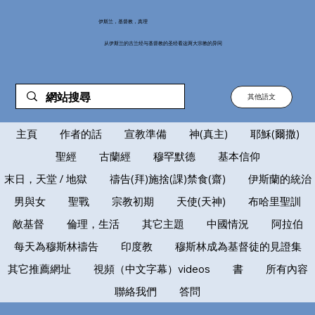
伊斯兰，基督教，真理
从伊斯兰的古兰经与基督教的圣经看这两大宗教的异同
其他語文
主頁
作者的話
宣教準備
神(真主)
耶穌(爾撒)
聖經
古蘭經
穆罕默德
基本信仰
末日，天堂 / 地獄
禱告(拜)施捨(課)禁食(齋)
伊斯蘭的統治
男與女
聖戰
宗教初期
天使(天神)
布哈里聖訓
敵基督
倫理，生活
其它主題
中國情況
阿拉伯
每天為穆斯林禱告
印度教
穆斯林成為基督徒的見證集
其它推薦網址
視頻（中文字幕）videos
書
所有內容
聯絡我們
答問