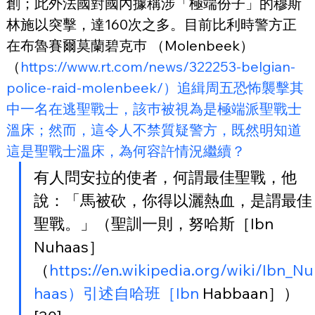
創；此外法國對國內據稱涉「極端份子」的穆斯
林施以突擊，達160次之多。目前比利時警方正
在布魯賽爾莫蘭碧克巿 （Molenbeek）
（
https://www.rt.com/news/322253-belgian-
police-raid-molenbeek/）追緝周五恐怖襲擊其
中一名在逃聖戰士，該巿被視為是極端派聖戰士
溫床；然而，這令人不禁質疑警方，既然明知道
這是聖戰士溫床，為何容許情況繼續？
有人問安拉的使者，何謂最佳聖戰，他
說：「馬被砍，你得以灑熱血，是謂最佳
聖戰。」（聖訓一則，努哈斯［Ibn 
Nuhaas］
（
https://en.wikipedia.org/wiki/Ibn_Nu
haas）引述自哈班［Ibn
 Habbaan］）