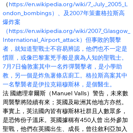
（
https://en.wikipedia.org/wiki/7_July_2005_L
ondon_bombings）、及2007年策畫格拉斯高
爆炸案
（https://en.wikipedia.org/wiki/2007_Glasgow_
International_Airport_attack）但事敗的襲擊
者，就知道聖戰士不容易辨認，他們也不一定是
慣匪，或像巴黎案兇手般是廣為人知的聖戰士。
7月7日倫敦案其中一名炸彈襲擊者，是小學助
教，另一個是炸魚薯條店廚工。格拉斯高案其中
一名擊襲者是伊拉克籍穆斯林，是個醫生。
法 國總理韋爾斯（Manuel Valls）警告，未來數
周襲擊將陸續有來；英國及歐洲其他地方亦然。
事實上，英法國內皆有穆斯林社群且人數眾多，
是恐怖份子溫床。英國據稱有450人曾 出外參加
聖戰，他們在英國出生、成長，曾往敘利亞加入