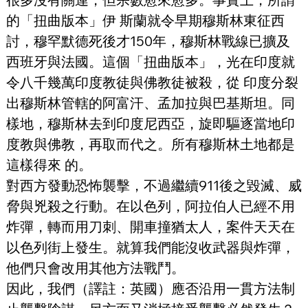
的「扭曲版本」伊 斯蘭就令早期穆斯林東征西
討，穆罕默德死後才150年，穆斯林戰線已擴及
西班牙與法國。這個「扭曲版本」，光在印度就
令八千幾萬印度教徒與佛教徒被殺，從 印度分裂
出穆斯林管轄的阿富汗、孟加拉與巴基斯坦。同
樣地，穆斯林去到印度尼西亞，旋即驅逐當地印
度教與佛教，再取而代之。所有穆斯林土地都是
這樣得來 的。
對西方發動恐怖襲擊，不過繼續911後之毀滅、威
脅與兇殺之行動。在以色列，阿拉伯人已經不用
炸彈，轉而用刀刺、開車撞猶太人，案件天天在
以色列街上發生。就算我們能沒收武器與炸彈，
他們只會改用其他方法戰鬥。
因此，我們（譯註：英國）應否沿用一貫方法制