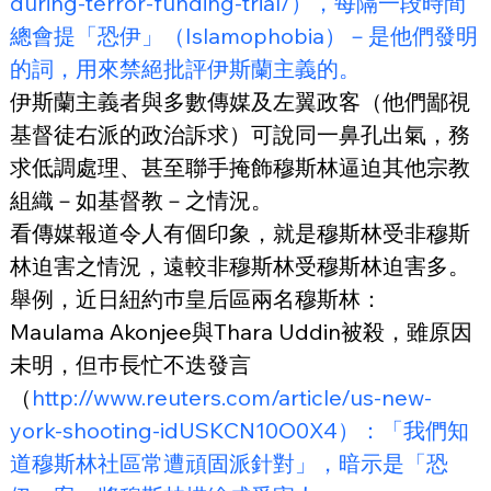
during-terror-funding-trial/），每隔一段時間
總會提「恐伊」（Islamophobia）－是他們發明
的詞，用來禁絕批評伊斯蘭主義的。
伊斯蘭主義者與多數傳媒及左翼政客（他們鄙視
基督徒右派的政治訴求）可說同一鼻孔出氣，務
求低調處理、甚至聯手掩飾穆斯林逼迫其他宗教
組織－如基督教－之情況。
看傳媒報道令人有個印象，就是穆斯林受非穆斯
林迫害之情況，遠較非穆斯林受穆斯林迫害多。
舉例，近日紐約巿皇后區兩名穆斯林：
Maulama Akonjee與Thara Uddin被殺，雖原因
未明，但巿長忙不迭發言
（
http://www.reuters.com/article/us-new-
york-shooting-idUSKCN10O0X4）：「我們知
道穆斯林社區常遭頑固派針對」，暗示是「恐