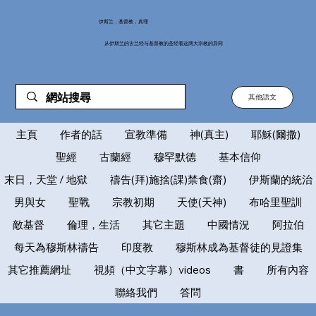
伊斯兰，基督教，真理
从伊斯兰的古兰经与基督教的圣经看这两大宗教的异同
其他語文
主頁
作者的話
宣教準備
神(真主)
耶穌(爾撒)
聖經
古蘭經
穆罕默德
基本信仰
末日，天堂 / 地獄
禱告(拜)施捨(課)禁食(齋)
伊斯蘭的統治
男與女
聖戰
宗教初期
天使(天神)
布哈里聖訓
敵基督
倫理，生活
其它主題
中國情況
阿拉伯
每天為穆斯林禱告
印度教
穆斯林成為基督徒的見證集
其它推薦網址
視頻（中文字幕）videos
書
所有內容
聯絡我們
答問