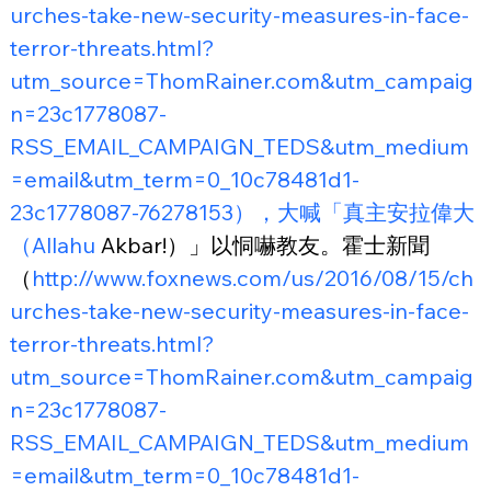
urches-take-new-security-measures-in-face-
terror-threats.html?
utm_source=ThomRainer.com&utm_campaig
n=23c1778087-
RSS_EMAIL_CAMPAIGN_TEDS&utm_medium
=email&utm_term=0_10c78481d1-
23c1778087-76278153），大喊「真主安拉偉大
（Allahu
 Akbar!）」以恫嚇教友。霍士新聞
（
http://www.foxnews.com/us/2016/08/15/ch
urches-take-new-security-measures-in-face-
terror-threats.html?
utm_source=ThomRainer.com&utm_campaig
n=23c1778087-
RSS_EMAIL_CAMPAIGN_TEDS&utm_medium
=email&utm_term=0_10c78481d1-