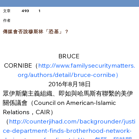
文章
493
1
​作者
傳媒會否說穆斯林「恐基」？
BRUCE 
CORNIBE（
http://www.familysecuritymatters.
org/authors/detail/bruce-cornibe）
2016年8月18日
眾伊斯蘭主義組織、即如與哈馬斯有聯繫的美伊
關係議會（Council on American-Islamic 
Relations，CAIR）
（
http://counterjihad.com/backgrounder/justi
ce-department-finds-brotherhood-network-