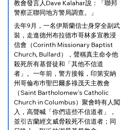
教會發言人Dave Kalahar說：「聯邦
警察正聯同地方警局調查。」
去年9月，一名伊斯蘭信士身穿全副武
裝，走進德州布拉德巿哥林多宣教浸
信會（Corinth Missionary Baptist 
Church, Bullard），聲稱真主命令他
殺死所有基督徒和「其他不信道
者」。一年前，警方接報，印第安納
州哥倫布巿聖巴爾多祿茂天主教會
（Saint Bartholomew's Catholic 
Church in Columbus）聚會時有人闖
入，高聲喊「你們這些不信道者」，
並引古蘭經文威脅殺死不信道者；同