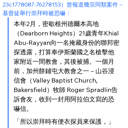
23c1778087-76278153）曾報道幾宗同類案件－
基督徒舉行崇拜時被恐嚇：
本年2月，密歇根州德爾本高地
（Dearborn Heights）21歲青年Khial 
Abu-Rayyan向一名掩藏身份的聯邦密
探透露，打算奉伊斯蘭國之名槍擊他
家附近一間教會，其後被捕。一個月
前，加州餅鋪屯大教會之一－山谷浸
信會（Valley Baptist Church, 
Bakersfield）牧師 Roger Spradlin告
訴會友，收到一封用阿拉伯文寫的恐
嚇信。
「所以崇拜時有便衣探員來保護，」