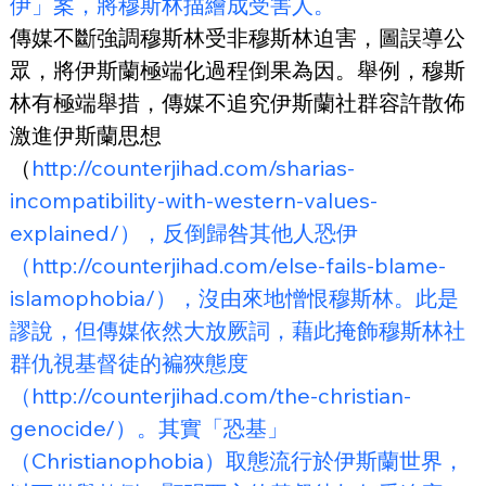
伊」案，將穆斯林描繪成受害人。
傳媒不斷強調穆斯林受非穆斯林迫害，圖誤導公
眾，將伊斯蘭極端化過程倒果為因。舉例，穆斯
林有極端舉措，傳媒不追究伊斯蘭社群容許散佈
激進伊斯蘭思想
（
http://counterjihad.com/sharias-
incompatibility-with-western-values-
explained/），反倒歸咎其他人恐伊
（http://counterjihad.com/else-fails-blame-
islamophobia/），沒由來地憎恨穆斯林。此是
謬說，但傳媒依然大放厥詞，藉此掩飾穆斯林社
群仇視基督徒的褊狹態度
（http://counterjihad.com/the-christian-
genocide/）。其實「恐基」
（Christianophobia）取態流行於伊斯蘭世界，