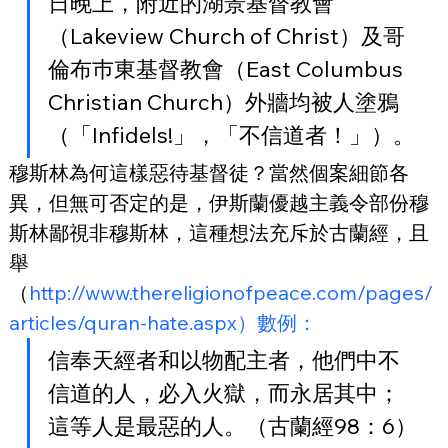
日晚上，附近的湖景基督教會
（Lakeview Church of Christ）及哥
倫布巿東基督教會（East Columbus 
Christian Church）外牆均被人塗鴉
（「Infidels!」，「不信道者！」）。
穆斯林為何這樣惡待基督徒？當然個案細節各
異，但無可否定的是，伊斯蘭優越主義令部份穆
斯林鄙視非穆斯林，這種想法充斥於古蘭經，且
舉
（
http://www.thereligionofpeace.com/pages/
articles/quran-hate.aspx）數例：
信奉天經者和以物配主者，他們中不
信道的人，必入火獄，而永居其中；
這等人是最惡的人。（古蘭經98：6）