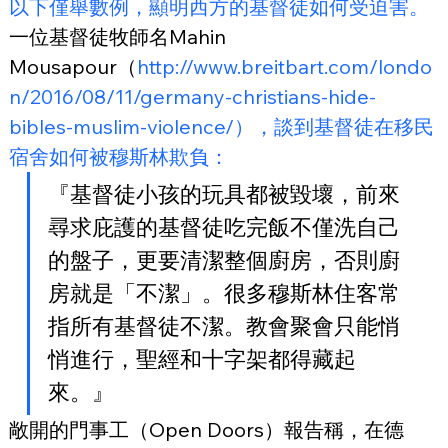
以下僅舉數例，顯明西方的基督徒如何受迫害。
一位基督徒牧師名Mahin 
Mousapour（
http://www.breitbart.com/londo
n/2016/08/11/germany-christians-hide-
bibles-muslim-violence/），談到基督徒在移民
宿舍如何被穆斯林欺負：
『基督徒小孩的玩具都被毀壞，前來
尋求庇護的基督徒吃完飯不僅洗自己
的盤子，更要清潔整個廚房，否則廚
房就是「不潔」。很多穆斯林住客常
指所有基督徒不潔。教會聚會只能悄
悄進行，聖經和十字架都得藏起
來。』
敞開的門事工（Open Doors）報告稱，在德