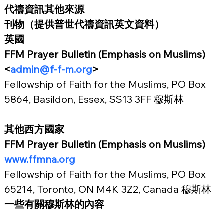
代禱資訊其他來源
刊物（提供普世代禱資訊英文資料）
英國
FFM Prayer Bulletin (Emphasis on Muslims) 
<
admin@f-f-m.org
>
Fellowship of Faith for the Muslims, PO Box 
5864, Basildon, Essex, SS13 3FF 穆斯林
其他西方國家
FFM Prayer Bulletin (Emphasis on Muslims) 
www.ffmna.org
Fellowship of Faith for the Muslims, PO Box 
65214, Toronto, ON M4K 3Z2, Canada 穆斯林
一些有關穆斯林的內容