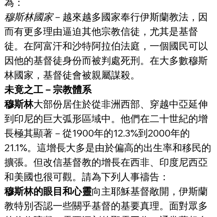
為：
穆斯林國家
－越來越多國家奉行伊斯蘭教法，因
而有更多理由逼迫其他宗教信徒，尤其是基督
徒。在阿富汗和沙特阿拉伯法庭，一個國民可以
因他的基督徒身份而被判處死刑。在大多數穆斯
林國家，基督徒會被親屬謀殺。
未竟之工－宗教體系
穆斯林
大部份居住於從非洲西部、穿越中亞延伸
到印尼的巨大弧形區域中。他們在二十世紀的增
長極其顯著－從1900年的12.3%到2000年的
21.1%。這增長大多是由於偏高的出生率和移民的
擴張。但改信基督教的增長在西非、印度尼西亞
和美國也很可觀。請為下列人事禱告：
穆斯林的眼目和心靈
向主耶穌基督敞開，伊斯蘭
教特別否認一些關乎基督的基要真理。面對眾多