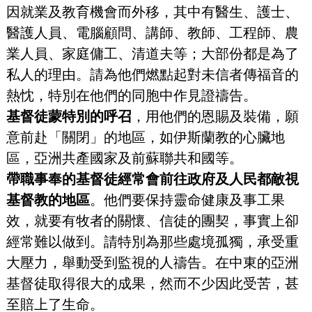
因就業及教育機會而外移，其中有醫生、護士、
醫護人員、電腦顧問、講師、教師、工程師、農
業人員、家庭傭工、清道夫等；大部份都是為了
私人的理由。請為他們燃點起對未信者傳福音的
熱忱，特別在他們的同胞中作見證禱告。
基督徒蒙特別的呼召
，用他們的恩賜及裝備，願
意前赴「關閉」的地區，如伊斯蘭教的心臟地
區，亞洲共產國家及前蘇聯共和國等。
帶職事奉的基督徒經常會前往政府及人民都敵視
基督教的地區
。他們要保持靈命健康及事工果
效，就要有牧者的關懷、信徒的團契，事實上卻
經常難以做到。請特別為那些處境孤獨，承受重
大壓力，舉動受到監視的人禱告。在中東的亞洲
基督徒取得很大的成果，然而不少因此受苦，甚
至賠上了生命。