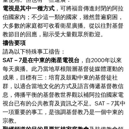
電視是其中一種方式
，可將福音傳進封閉的阿拉
伯國家內；不少這一類的國家，雖然普遍窮困，
大多數的家庭都可收看衛星廣播。從以往對基督
教節目的回應，顯示受大量觀眾所歡迎。
禱告要項
請為以下特殊事工禱告：
SAT－7是在中東的衛星電視台
，自2000年以來
每天廣播。此乃當地草根階層基督徒媒體運動的
成果，目標有三：培育及鼓勵中東的基督徒社
群，以適合當地文化的方式及語言傳遞基督教信
息，傳播平衡的基督教世界觀以補阿拉伯國家電
視台已有的公共教育及資訊之不足。SAT－7其中
一項重要的事工，是強調基督教乃是一個中東的
宗教。