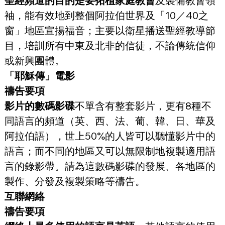
聖經頻道的目的是要拓植家庭教會
及裝備教會領
袖，能有效地到整個阿拉伯世界及「10／40之
窗」地區宣揚福音；主要以衛星播送聖經教導節
目，培訓所有中東及北非的信徒，不論傳統信仰
或新興團體。
「耶穌傳」電影
禱告要項
影片的數碼影碟
不單含有整套影片，更有8種不
同語言的頻道（英、西、法、葡、韓、日、華及
阿拉伯語），世上50%的人皆可以聽懂影片中的
語言；而不同的地區又可以無限制地複製適用語
言的錄影帶。請為這數碼影碟的發展、各地區的
製作、分發及複製策略等禱告。
互聯網絡
禱告要項