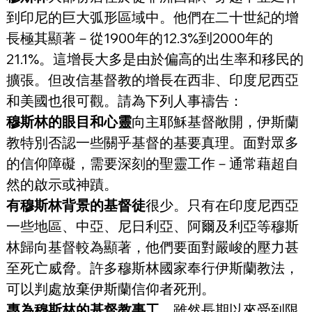
到印尼的巨大弧形區域中。他們在二十世紀的增
長極其顯著－從1900年的12.3%到2000年的
21.1%。這增長大多是由於偏高的出生率和移民的
擴張。但改信基督教的增長在西非、印度尼西亞
和美國也很可觀。請為下列人事禱告：
穆斯林的眼目和心靈
向主耶穌基督敞開，伊斯蘭
教特別否認一些關乎基督的基要真理。面對眾多
的信仰障礙，需要深刻的聖靈工作－通常藉超自
然的啟示或神蹟。
有穆斯林背景的基督徒
很少。只有在印度尼西亞
一些地區、中亞、尼日利亞、阿爾及利亞等穆斯
林歸向基督較為顯著，他們要面對嚴峻的壓力甚
至死亡威脅。許多穆斯林國家奉行伊斯蘭教法，
可以判處放棄伊斯蘭信仰者死刑。
專為穆斯林的基督教事工
，雖然長期以來受到限