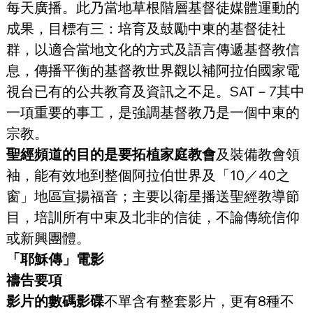
每天廣播。此乃當地草根階層基督徒媒體運動的
成果，目標有三：培育及鼓勵中東的基督徒社
群，以適合當地文化的方式及語言傳遞基督教信
息，傳播平衡的基督教世界觀以補阿拉伯國家電
視台已有的公共教育及資訊之不足。SAT－7其中
一項重要的事工，是強調基督教乃是一個中東的
宗教。
聖經頻道的目的是要拓植家庭教會
及裝備教會領
袖，能有效地到整個阿拉伯世界及「10／40之
窗」地區宣揚福音；主要以衛星播送聖經教導節
目，培訓所有中東及北非的信徒，不論傳統信仰
或新興團體。
「耶穌傳」電影
禱告要項
影片的數碼影碟
不單含有整套影片，更有8種不