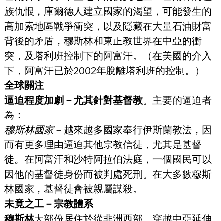
族仇恨，庫爾德人建立國家的渴望，可能發生的
高加索地區戰爭衝突，以及隱藏在大量石油財富
背後的矛盾，穆斯林和東正教世界在中亞的衝
突，及塔利班控制下的阿富汗。（在美國的介入
下，阿富汗已於2002年脫離塔利班的控制。）
全球關注
逼迫程度加劇－尤其針對基督教
。主要的逼迫者
為：
穆斯林國家
－越來越多國家奉行伊斯蘭教法，因
而有更多理由逼迫其他宗教信徒，尤其是基督
徒。在阿富汗和沙特阿拉伯法庭，一個國民可以
因他的基督徒身份而被判處死刑。在大多數穆斯
林國家，基督徒會被親屬謀殺。
未竟之工－宗教體系
穆斯林
大部份居住於從非洲西部、穿越中亞延伸