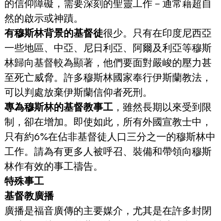
的信仰障礙，需要深刻的聖靈工作－通常藉超自
然的啟示或神蹟。
有穆斯林背景的基督徒
很少。只有在印度尼西亞
一些地區、中亞、尼日利亞、阿爾及利亞等穆斯
林歸向基督較為顯著，他們要面對嚴峻的壓力甚
至死亡威脅。許多穆斯林國家奉行伊斯蘭教法，
可以判處放棄伊斯蘭信仰者死刑。
專為穆斯林的基督教事工
，雖然長期以來受到限
制，卻在增加。即使如此，所有外國宣教士中，
只有約6%在佔非基督徒人口三分之一的穆斯林中
工作。請為有更多人被呼召、裝備和帶領向穆斯
林作有效的事工禱告。
特殊事工
基督教廣播
廣播是福音廣傳的主要媒介，尤其是在許多封閉