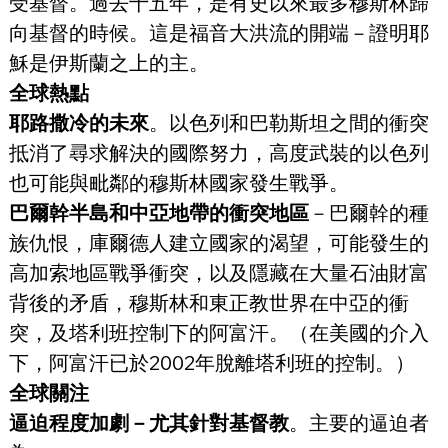
受基督。過去十五年，是有史以來最多穆斯林歸
向基督的時候。這是福音大洪流的開端－證明耶
穌是伊斯蘭之上的主。
全球熱點
耶路撒冷的未來
。以色列和巴勒斯坦之間的衝突
抵消了尋求解決的國際努力，高度武裝的以色列
也可能與毗鄰的穆斯林國家發生戰爭。
巴爾幹半島和中亞地帶的衝突地區
－巴爾幹的種
族仇恨，庫爾德人建立國家的渴望，可能發生的
高加索地區戰爭衝突，以及隱藏在大量石油財富
背後的矛盾，穆斯林和東正教世界在中亞的衝
突，及塔利班控制下的阿富汗。（在美國的介入
下，阿富汗已於2002年脫離塔利班的控制。）
全球關注
逼迫程度加劇－尤其針對基督教
。主要的逼迫者