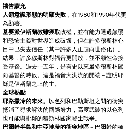
禱告蒙允
人類意識形態的明顯失敗
，在1980和1990年代更
為顯著。
基要派伊斯蘭教雖獲取
政權，並有能力通過顛覆
和恐怖主義對世界造成破壞，但在許多穆斯林心
目中已失去信任（其中許多人正趨向世俗化）。
結果，許多穆斯林對福音更開放，並不顧性命接
受基督。過去十五年，是有史以來最多穆斯林歸
向基督的時候。這是福音大洪流的開端－證明耶
穌是伊斯蘭之上的主。
全球熱點
耶路撒冷的未來
。以色列和巴勒斯坦之間的衝突
抵消了尋求解決的國際努力，高度武裝的以色列
也可能與毗鄰的穆斯林國家發生戰爭。
巴爾幹半島和中亞地帶的衝突地區
－巴爾幹的種