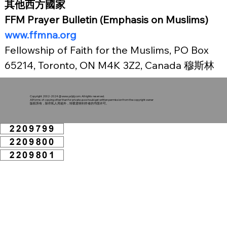
其他西方國家
FFM Prayer Bulletin (Emphasis on Muslims) 
www.ffmna.org
Fellowship of Faith for the Muslims, PO Box 
65214, Toronto, ON M4K 3Z2, Canada 穆斯林
Copyright 2002-2024 @
www.ysljdj.com
. All rights reserved.
All forms of copying other than for private use should get written permission from the copyright owner
版权所有，除作私人用途外，转载需得到作者的书面许可。