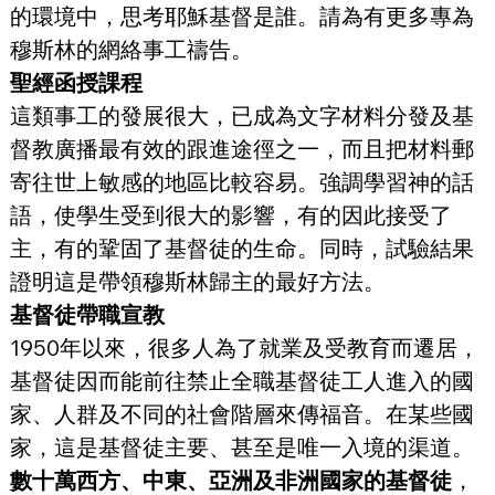
的環境中，思考耶穌基督是誰。請為有更多專為
穆斯林的網絡事工禱告。
聖經函授課程
這類事工的發展很大，已成為文字材料分發及基
督教廣播最有效的跟進途徑之一，而且把材料郵
寄往世上敏感的地區比較容易。強調學習神的話
語，使學生受到很大的影響，有的因此接受了
主，有的鞏固了基督徒的生命。同時，試驗結果
證明這是帶領穆斯林歸主的最好方法。
基督徒帶職宣教
1950年以來，很多人為了就業及受教育而遷居，
基督徒因而能前往禁止全職基督徒工人進入的國
家、人群及不同的社會階層來傳福音。在某些國
家，這是基督徒主要、甚至是唯一入境的渠道。
數十萬西方、中東、亞洲及非洲國家的基督徒
，