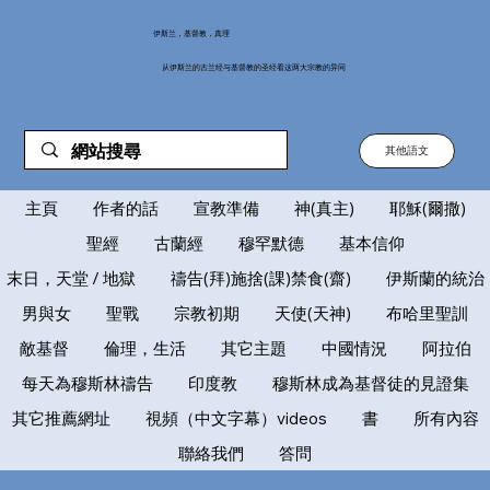
伊斯兰，基督教，真理
从伊斯兰的古兰经与基督教的圣经看这两大宗教的异同
其他語文
主頁
作者的話
宣教準備
神(真主)
耶穌(爾撒)
聖經
古蘭經
穆罕默德
基本信仰
末日，天堂 / 地獄
禱告(拜)施捨(課)禁食(齋)
伊斯蘭的統治
男與女
聖戰
宗教初期
天使(天神)
布哈里聖訓
敵基督
倫理，生活
其它主題
中國情況
阿拉伯
每天為穆斯林禱告
印度教
穆斯林成為基督徒的見證集
其它推薦網址
視頻（中文字幕）videos
書
所有內容
聯絡我們
答問