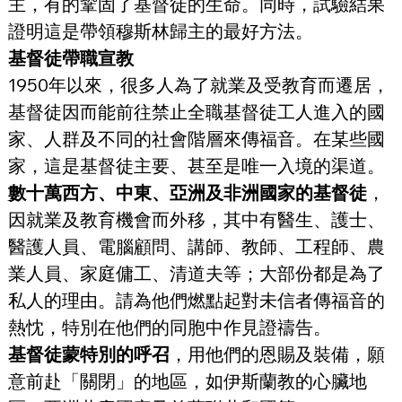
主，有的鞏固了基督徒的生命。同時，試驗結果
證明這是帶領穆斯林歸主的最好方法。
基督徒帶職宣教
1950年以來，很多人為了就業及受教育而遷居，
基督徒因而能前往禁止全職基督徒工人進入的國
家、人群及不同的社會階層來傳福音。在某些國
家，這是基督徒主要、甚至是唯一入境的渠道。
數十萬西方、中東、亞洲及非洲國家的基督徒
，
因就業及教育機會而外移，其中有醫生、護士、
醫護人員、電腦顧問、講師、教師、工程師、農
業人員、家庭傭工、清道夫等；大部份都是為了
私人的理由。請為他們燃點起對未信者傳福音的
熱忱，特別在他們的同胞中作見證禱告。
基督徒蒙特別的呼召
，用他們的恩賜及裝備，願
意前赴「關閉」的地區，如伊斯蘭教的心臟地