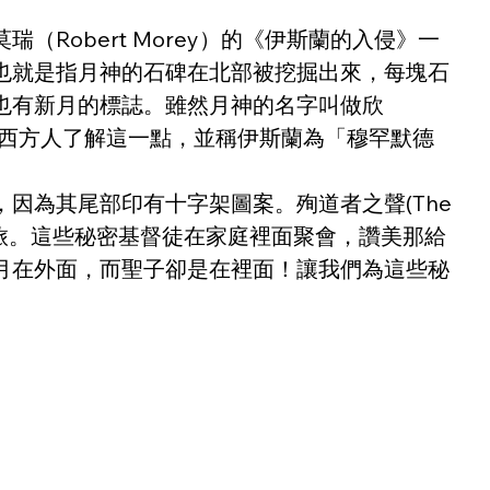
obert Morey）的《伊斯蘭的入侵》一
也就是指月神的石碑在北部被挖掘出來，每塊石
也有新月的標誌。雖然月神的名字叫做欣
作的西方人了解這一點，並稱伊斯蘭為「穆罕默德
為其尾部印有十字架圖案。殉道者之聲(The 
相聚之旅。這些秘密基督徒在家庭裡面聚會，讚美那給
月在外面，而聖子卻是在裡面！讓我們為這些秘