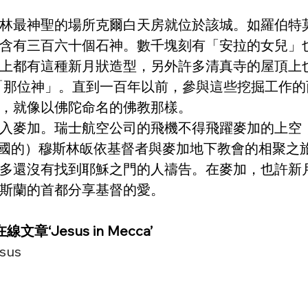
最神聖的場所克爾白天房就位於該城。如羅伯特莫瑞（R
含有三百六十個石神。數千塊刻有「安拉的女兒」
上都有這種新月狀造型，另外許多清真寺的屋頂上
h，意即「那位神」。直到一百年以前，參與這些挖掘工
，就像以佛陀命名的佛教那樣。
入麥加。瑞士航空公司的飛機不得飛躍麥加的上空，因
助了一些（來自別國的）穆斯林皈依基督者與麥加地下教會的
多還沒有找到耶穌之門的人禱告。在麥加，也許新
斯蘭的首都分享基督的愛。
線文章‘Jesus in Mecca’
esus