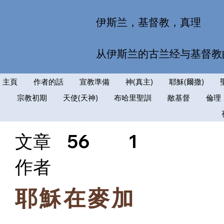
伊斯兰，基督教，真理
从伊斯兰的古兰经与基督教
主頁
作者的話
宣教準備
神(真主)
耶穌(爾撒)
宗教初期
天使(天神)
布哈里聖訓
敵基督
倫理
文章
56
1
​作者
耶穌在麥加