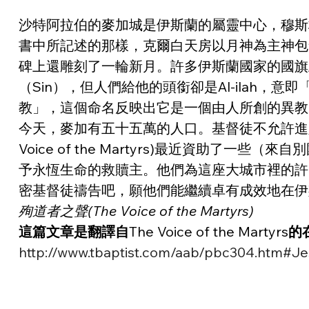
沙特阿拉伯的麥加城是伊斯蘭的屬靈中心，穆斯林
書中所記述的那樣，克爾白天房以月神為主神包
碑上還雕刻了一輪新月。許多伊斯蘭國家的國旗
（Sin），但人們給他的頭銜卻是Al-ila
教」，這個命名反映出它是一個由人所創的異教
今天，麥加有五十五萬的人口。基督徒不允許進
Voice of the Martyrs)最近資
予永恆生命的救贖主。他們為這座大城市裡的許
密基督徒禱告吧，願他們能繼續卓有成效地在伊
殉道者之聲(The Voice of the Martyrs)
這篇文章是翻譯自
The Voice of the Martyrs
的在
http://www.tbaptist.com/aab/pbc304.htm#J