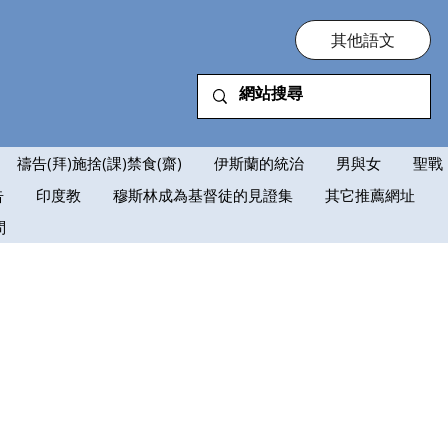
其他語文
禱告(拜)施捨(課)禁食(齋)
伊斯蘭的統治
男與女
聖戰
告
印度教
穆斯林成為基督徒的見證集
其它推薦網址
問