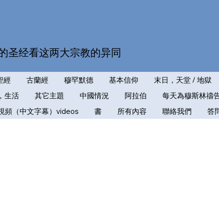
的圣经看这两大宗教的异同
聖經
古蘭經
穆罕默德
基本信仰
末日，天堂 / 地獄
，生活
其它主題
中國情況
阿拉伯
每天為穆斯林禱
視頻（中文字幕）videos
書
所有內容
聯絡我們
答