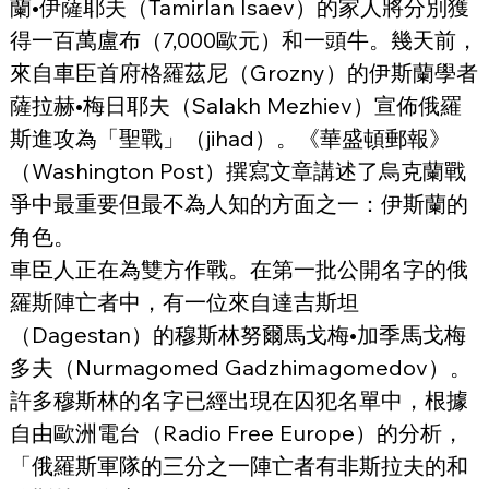
蘭•伊薩耶夫（Tamirlan Isaev）的家人將分別獲
得一百萬盧布（7,000歐元）和一頭牛。幾天前，
來自車臣首府格羅茲尼（Grozny）的伊斯蘭學者
薩拉赫•梅日耶夫（Salakh Mezhiev）宣佈俄羅
斯進攻為「聖戰」（jihad）。《華盛頓郵報》
（Washington Post）撰寫文章講述了烏克蘭戰
爭中最重要但最不為人知的方面之一：伊斯蘭的
角色。
車臣人正在為雙方作戰。在第一批公開名字的俄
羅斯陣亡者中，有一位來自達吉斯坦
（Dagestan）的穆斯林努爾馬戈梅•加季馬戈梅
多夫（Nurmagomed Gadzhimagomedov）。
許多穆斯林的名字已經出現在囚犯名單中，根據
自由歐洲電台（Radio Free Europe）的分析，
「俄羅斯軍隊的三分之一陣亡者有非斯拉夫的和