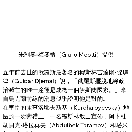
朱利奧•梅奧蒂（Giulio Meotti）提供
五年前去世的俄羅斯最著名的穆斯林吉達爾•傑瑪
律（Guidar Djemal）說，「俄羅斯擺脫地緣政
治滅亡的唯一途徑是成為一個伊斯蘭國家。」來
自烏克蘭前線的消息似乎證明他是對的。
在車臣的庫查洛耶夫斯基（Kurchaloyevsky）地
區的一次葬禮上，一名穆斯林教士宣佈，阿卜杜
勒貝克•塔拉莫夫（Abdulbek Taramov）和塔米