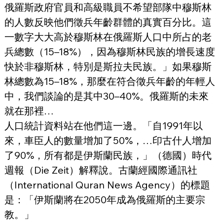
俄羅斯政府官員和高級職員不希望部隊中穆斯林
的人數反映他們徵兵年齡群體的真實百分比。這
一數字大大高於穆斯林在俄羅斯人口中所占的老
兵總數（15–18%），因為穆斯林民族的增長速度
快於非穆斯林，特別是斯拉夫民族。」如果穆斯
林總數為15–18%，那麼在符合徵兵年齡的年輕人
中，我們談論的是其中30–40%。俄羅斯的未來
就在那裡…
人口統計資料站在他們這一邊。「自1991年以
來，車臣人的數量增加了50%，…印古什人增加
了90%，所有都是伊斯蘭民族，」（德國）時代
週報（Die Zeit）解釋說。古蘭經國際通訊社
（International Quran News Agency）的標題
是：「伊斯蘭將在2050年成為俄羅斯的主要宗
教。」