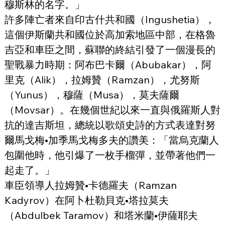
穆斯林的名字。」
許多陣亡者來自印古什共和國（Ingushetia），
這個伊斯蘭共和國位於高加索地區中部，在格魯
吉亞和車臣之間，蘇聯的終結引發了一個漫長的
聖戰暴力時期：阿布巴卡爾（Abubakar），阿
里克（Alik），拉姆贊（Ramzan），尤努斯
（Yunus），穆薩（Musa），莫夫薩爾
（Movsar）。在幾個世紀以來一直與俄羅斯人對
抗的達吉斯坦，總統以歌頌史詩的方式表達對努
爾馬戈梅•加季馬戈梅多夫的讚美：「當烏克蘭人
包圍他時，他引爆了一枚手榴彈，並帶著他們一
起走了。」
車臣領導人拉姆贊•卡德羅夫（Ramzan 
Kadyrov）在阿卜杜勒貝克•塔拉莫夫
（Abdulbek Taramov）和塔米蘭•伊薩耶夫