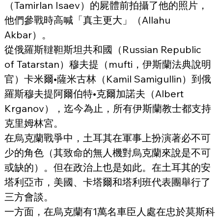
（Tamirlan Isaev）的屍體前拍攝了他的照片，
他們參戰時高喊「真主更大」（Allahu 
Akbar）。
從俄羅斯韃靼斯坦共和國（Russian Republic 
of Tatarstan）穆夫提（mufti，伊斯蘭法典說明
官）卡米爾•薩米古林（Kamil Samigullin）到俄
羅斯穆夫提阿爾伯特•克爾加諾夫（Albert 
Krganov），迄今為止，所有伊斯蘭教士都支持
克里姆林宮。
在烏克蘭戰爭中，土耳其在軍事上扮演著必不可
少的角色（其致命的無人機對烏克蘭來說是不可
或缺的）。但在政治上也是如此。在土耳其的安
塔利亞市，美國、卡塔爾和塔利班代表團舉行了
三方會談。
一方面，在烏克蘭有1萬名車臣人處在忠於莫斯科