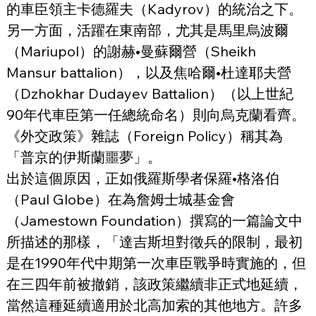
的車臣領主卡德羅夫（Kadyrov）的統治之下。
另一方面，活躍在東南部，尤其是馬里烏波爾
（Mariupol）的謝赫•曼蘇爾營（Sheikh 
Mansur battalion），以及焦哈爾•杜達耶夫營
（Dzhokhar Dudayev Battalion）（以上世紀
90年代車臣第一任總統命名）則向烏克蘭看齊。
《外交政策》雜誌（Foreign Policy）稱其為
「普京的伊斯蘭噩夢」。
出於這個原因，正如俄羅斯學者保羅•格洛伯
（Paul Globe）在為詹姆士城基金會
（Jamestown Foundation）撰寫的一篇論文中
所描述的那樣，「達吉斯坦對徵兵的限制，最初
是在1990年代中期第一次車臣戰爭時實施的，但
在三四年前被撤銷，該政策繼續非正式地延續，
當然這種延續適用於北高加索的其他地方。許多