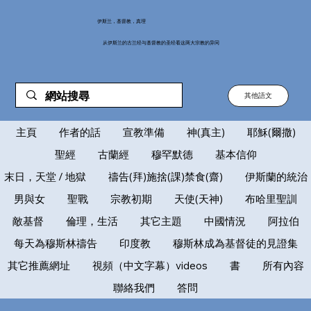
伊斯兰，基督教，真理
从伊斯兰的古兰经与基督教的圣经看这两大宗教的异同
其他語文
主頁
作者的話
宣教準備
神(真主)
耶穌(爾撒)
聖經
古蘭經
穆罕默德
基本信仰
末日，天堂 / 地獄
禱告(拜)施捨(課)禁食(齋)
伊斯蘭的統治
男與女
聖戰
宗教初期
天使(天神)
布哈里聖訓
敵基督
倫理，生活
其它主題
中國情況
阿拉伯
每天為穆斯林禱告
印度教
穆斯林成為基督徒的見證集
其它推薦網址
視頻（中文字幕）videos
書
所有內容
聯絡我們
答問