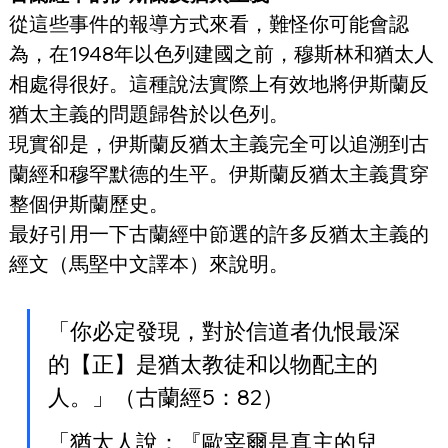
從這些事件的報導方式來看，難怪你可能會認
為，在1948年以色列建國之前，穆斯林和猶太人
相處得很好。這種說法實際上有效地將伊斯蘭反
猶太主義的問題歸咎於以色列。
現實卻是，伊斯蘭反猶太主義完全可以追溯到古
蘭經和穆罕默德的生平。伊斯蘭反猶太主義貫穿
整個伊斯蘭歷史。
最好引用一下古蘭經中節選的許多反猶太主義的
經文（馬堅中文譯本）來說明。
「你必定發現，對於信道者仇恨最深
的【正】是猶太教徒和以物配主的
人。」（古蘭經5：82）
「猶太人說：『歐宰爾是真主的兒