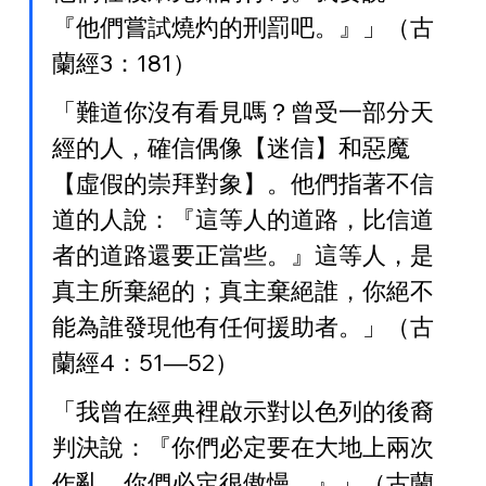
『他們嘗試燒灼的刑罰吧。』」（古
蘭經3：181）
「難道你沒有看見嗎？曾受一部分天
經的人，確信偶像【迷信】和惡魔
【虛假的崇拜對象】。他們指著不信
道的人說：『這等人的道路，比信道
者的道路還要正當些。』這等人，是
真主所棄絕的；真主棄絕誰，你絕不
能為誰發現他有任何援助者。」（古
蘭經4：51—52）
「我曾在經典裡啟示對以色列的後裔
判決說：『你們必定要在大地上兩次
作亂，你們必定很傲慢。』」（古蘭