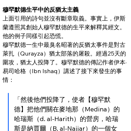
穆罕默德生平中的反猶太主義
上面引用的詩句並沒有斷章取義。事實上，伊斯
蘭遵照其創始人穆罕默德的生平來解釋其經文。
他的例子同樣引起恐慌。
穆罕默德一生中最臭名昭著的反猶太事件是對古
萊扎（Qurayza）猶太部落的屠殺。經過25天的
圍攻，猶太人投降了。穆罕默德的傳記作者伊本·
易司哈格（Ibn Ishaq）講述了接下來發生的事
情：
「然後他們投降了，使者【穆罕默
德】把他們關在麥地那（Medina）的
哈瑞斯（d. al-Harith）的營房，哈瑞
斯是納賈爾（B. al-Najjar）的一個女