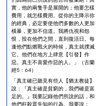
實，他的兩隻手是展開的；他要怎樣
費用，就怎樣費用。從你的主降示你
的經典，必定要使他們多數的人更加
橫暴，更加不信道。我將仇視和怨
恨，投在他們之間，直到復活日。每
逢他們點燃戰火的時候，真主就撲滅
它。他們在地方上肆意【引發】作
惡。真主不喜愛作惡的人。」（古蘭
經5：64）
「真主確已聽見有些人【猶太教徒】
說：『真主確是貧窮的，我們確是富
足的。』我要記錄他們所說的話，和
他們枉殺眾先知的行為。我要說：