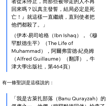
者從未停止，而那些被帶走的人不再
回來嗎？以真主發誓，結局必定是死
亡！』就這樣一直繼續，直到使者把
他們都殺了。」
（伊本·易司哈格（Ibn Ishaq），《穆
罕默德生平》（The Life of 
Muhammad），阿爾弗雷德·紀堯姆
（Alfred Guillaume）（翻譯），牛
津大學出版社，第464頁）
有一條聖訓是這樣說的：
「我是古萊扎部落（Banu Qurayzah）的