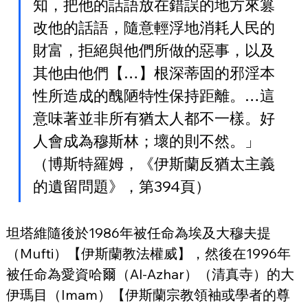
知，把他的話語放在錯誤的地方來篡
改他的話語，隨意輕浮地消耗人民的
財富，拒絕與他們所做的惡事，以及
其他由他們【…】根深蒂固的邪淫本
性所造成的醜陋特性保持距離。…這
意味著並非所有猶太人都不一樣。好
人會成為穆斯林；壞的則不然。」
（博斯特羅姆，《伊斯蘭反猶太主義
的遺留問題》，第394頁）
坦塔維隨後於1986年被任命為埃及大穆夫提
（Mufti）【伊斯蘭教法權威】，然後在1996年
被任命為愛資哈爾（Al-Azhar）（清真寺）的大
伊瑪目（Imam）【伊斯蘭宗教領袖或學者的尊