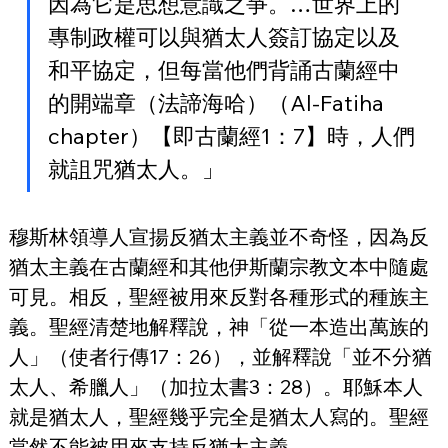
因為它是思想意識之爭。…世界上的
專制政權可以與猶太人簽訂協定以及
和平協定，但每當他們背誦古蘭經中
的開端章（法諦海哈）（Al-Fatiha 
chapter）【即古蘭經1：7】時，人們
就詛咒猶太人。」
穆斯林領導人宣揚反猶太主義並不奇怪，因為反
猶太主義在古蘭經和其他伊斯蘭宗教文本中隨處
可見。相反，聖經被用來反對各種形式的種族主
義。聖經清楚地解釋說，神「從一本造出萬族的
人」（使者行傳17：26），並解釋說「並不分猶
太人、希臘人」（加拉太書3：28）。耶穌本人
就是猶太人，聖經幾乎完全是猶太人寫的。聖經
當然不能被用來支持反猶太主義。