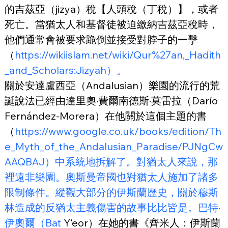
的吉茲亞（jizya）稅【人頭稅（丁稅）】，或者
死亡。當猶太人和基督徒被迫繳納吉茲亞稅時，
他們通常會被要求跪倒並接受對脖子的一擊
（
https://wikiislam.net/wiki/Qur%27an,_Hadith
_and_Scholars:Jizyah）。
關於安達盧西亞（Andalusian）樂園的流行的荒
誕說法已經由達里奧·費爾南德斯·莫雷拉（Darío 
Fernández-Morera）在他關於這個主題的書
（
https://www.google.co.uk/books/edition/Th
e_Myth_of_the_Andalusian_Paradise/PJNgCw
AAQBAJ）中系統地拆解了。對猶太人來說，那
裡遠非樂園。奧斯曼帝國也對猶太人施加了諸多
限制條件。縱觀大部分的伊斯蘭歷史，關於穆斯
林造成的反猶太主義傷害的故事比比皆是。巴特·
伊奧爾（Bat
 Y’eor）在她的書《齊米人：伊斯蘭