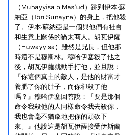
（Muhayyisa b Mas’ud）跳到伊本·蘇
納亞（Ibn Sunayna）的身上，把他殺
了。伊本·蘇納亞是一個與他們有社會
和生意上關係的猶太商人。胡瓦伊薩
（Huwayyisa）雖然是兄長，但他那
時還不是穆斯林。穆哈伊塞殺了他之
後，胡瓦伊薩就動手打他，並且說：
『你這個真主的敵人，是他的財富才
養肥了你的肚子，而你卻殺了他
嗎？』穆哈伊塞回答說：『要是那個
命令我殺他的人同樣命令我去殺你，
我也會毫不猶豫地把你的頭砍下
來。』他說這是胡瓦伊薩接受伊斯蘭