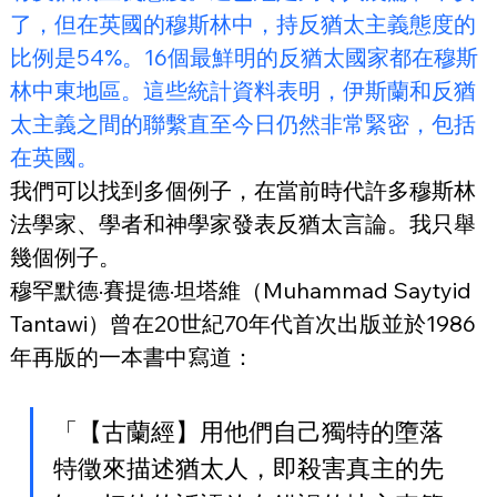
了，但在英國的穆斯林中，持反猶太主義態度的
比例是54%。16個最鮮明的反猶太國家都在穆斯
林中東地區。這些統計資料表明，伊斯蘭和反猶
太主義之間的聯繫直至今日仍然非常緊密，包括
在英國。
我們可以找到多個例子，在當前時代許多穆斯林
法學家、學者和神學家發表反猶太言論。我只舉
幾個例子。
穆罕默德·賽提德·坦塔維（Muhammad Saytyid 
Tantawi）曾在20世紀70年代首次出版並於1986
年再版的一本書中寫道：
「【古蘭經】用他們自己獨特的墮落
特徵來描述猶太人，即殺害真主的先