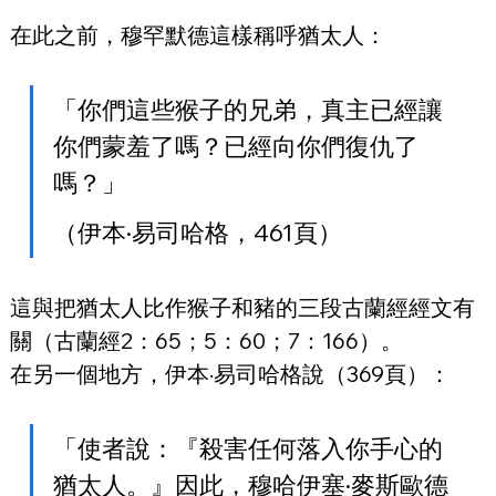
在此之前，穆罕默德這樣稱呼猶太人：
「你們這些猴子的兄弟，真主已經讓
你們蒙羞了嗎？已經向你們復仇了
嗎？」
（伊本·易司哈格，461頁）
這與把猶太人比作猴子和豬的三段古蘭經經文有
關（古蘭經2：65；5：60；7：166）。
在另一個地方，伊本·易司哈格說（369頁）：
「使者說：『殺害任何落入你手心的
猶太人。』因此，穆哈伊塞·麥斯歐德