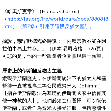
《哈馬斯憲章》（Hamas Charter）
（
https://fas.org/irp/world/para/docs/880818
.htm）（第7條）引用了這段反猶太聖訓。
據說，穆罕默德臨終時說：「兩種宗教不能在阿
拉伯半島上共存。」（伊本·易司哈格，525頁）
可悲的是，他的一些跟隨者企圖實現這一願望。
歷史上的伊斯蘭反猶太主義
縱觀伊斯蘭歷史，在伊斯蘭統治下的猶太人和基
督徒一直被視為二等公民或齊米人（dhimmi）
【指在伊斯蘭教法為基礎的伊斯蘭國家中信仰其
他一神教的人】。他們必須進行選擇，可以皈依
伊斯蘭，或者作為齊米人接受征服，包括懲罰性