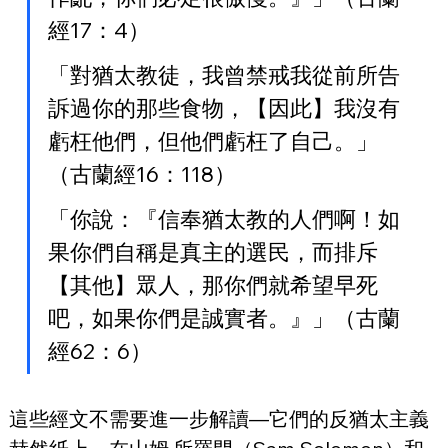
經17：4）
「對猶太教徒，我曾禁戒我從前所告
訴過你的那些食物，【因此】我沒有
虧枉他們，但他們虧枉了自己。」
（古蘭經16：118）
「你說：『信奉猶太教的人們啊！如
果你們自稱是真主的選民，而排斥
【其他】眾人，那你們就希望早死
吧，如果你們是誠實者。』」（古蘭
經62：6）
這些經文不需要進一步解讀—它們的反猶太主義