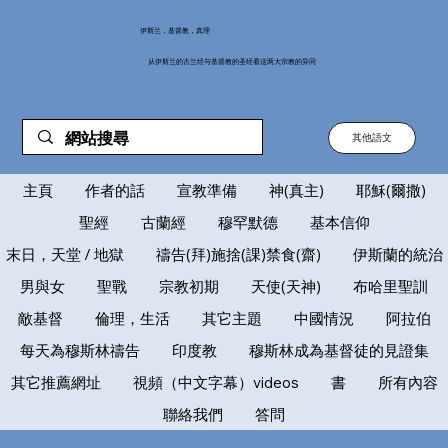
伊斯兰，基督教，真理
从伊斯兰的古兰经与基督教的圣经看这两大宗教的异同
其他語文
主頁
作者的話
宣教準備
神(真主)
耶穌(爾撒)
聖經
古蘭經
穆罕默德
基本信仰
末日，天堂 / 地獄
禱告(拜)施捨(課)禁食(齋)
伊斯蘭的統治
男與女
聖戰
宗教初期
天使(天神)
布哈里聖訓
敵基督
倫理，生活
其它主題
中國情況
阿拉伯
每天為穆斯林禱告
印度教
穆斯林成為基督徒的見證集
其它推薦網址
視頻（中文字幕）videos
書
所有內容
聯絡我們
答問