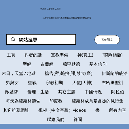
伊斯兰，基督教，真理
从伊斯兰的古兰经与基督教的圣经看这两大宗教的异同
其他語文
主頁
作者的話
宣教準備
神(真主)
耶穌(爾撒)
聖經
古蘭經
穆罕默德
基本信仰
末日，天堂 / 地獄
禱告(拜)施捨(課)禁食(齋)
伊斯蘭的統治
男與女
聖戰
宗教初期
天使(天神)
布哈里聖訓
敵基督
倫理，生活
其它主題
中國情況
阿拉伯
每天為穆斯林禱告
印度教
穆斯林成為基督徒的見證集
其它推薦網址
視頻（中文字幕）videos
書
所有內容
聯絡我們
答問