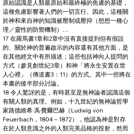
原始認識是人類最原始和最終極的焦慮的基礎，
這種焦慮影響著人們的一切言行。因此，這種關
於神和來自神的知識被壓制或壓抑（想想一種心
理／靈性的防禦機制）…
17 在羅馬書1章和2章中沒有直接提到但有假設
的、關於神的普遍啟示的內容還有其他方面，是
在其他經文中有所描述；這些包括神向人提問的
方式（參見創世紀3章）和神「將永生安置在世
人心裡」（傳道書3：11）的方式。其中一些將在
本書的後半部分討論。
18 令人驚訝的是，有時甚至是無神論者認識這個
有關人類的真理。例如，十九世紀的無神論哲學
家路德維希·馮·費爾巴赫（Ludwig von 
Feuerbach，1804－1872），他認為神是對存
在於人類意識之外的人類完美品格的投射，然而