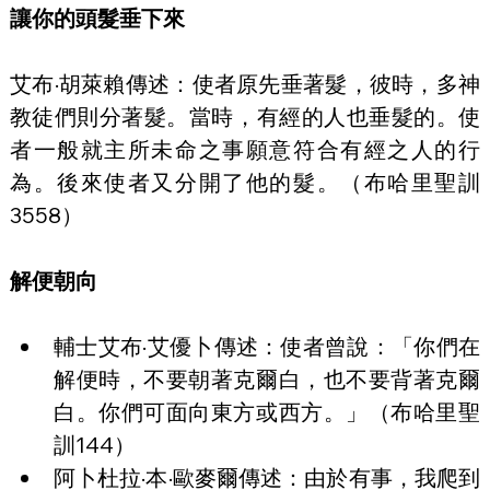
讓你的頭髮垂下來
艾布·胡萊賴傳述：使者原先垂著髮，彼時，多神
教徒們則分著髮。當時，有經的人也垂髮的。使
者一般就主所未命之事願意符合有經之人的行
為。後來使者又分開了他的髮。（布哈里聖訓
3558）
解便朝向
輔士艾布·艾優卜傳述：使者曾說：「你們在
解便時，不要朝著克爾白，也不要背著克爾
白。你們可面向東方或西方。」（布哈里聖
訓144）
阿卜杜拉·本·歐麥爾傳述：由於有事，我爬到