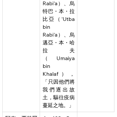
Rabi'a）、烏
特巴・本・拉
比亞（'Utba 
bin 
Rabi'a）、烏
邁亞・本・哈
拉夫
（Umaiya 
bin 
Khalaf），
「只因他們將
我們逐出故
土，驅往疫病
蔓延之地。」