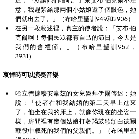
道：『就讓她們唱吧。』乘艾布·伯克爾不注
意，我趕緊給那兩個小姑娘遞了個眼色，她
們就出去了。」（布哈里聖訓949和2906）
在另一段敘述裡，真主的使者說：「艾布·伯
克爾啊！每個民眾都有自己的節日，今天是
我們的會禮節。」（布哈里聖訓952，
3931）
哀悼時可以演奏音樂
哈立德據穆安韋茲的女兒魯拜伊爾傳述：她
說：「使者在和我結婚的第二天早上進來
了，他坐在我的床上，就像你現在的坐姿一
樣，房間裡有幾個姑娘打著羯鼓歌頌白德爾
戰役中戰死的我們的父親們。」（布哈里聖