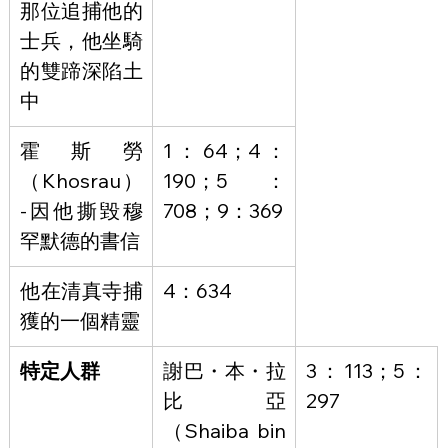
那位追捕他的
士兵，他坐騎
的雙蹄深陷土
中
霍斯勞
1：64；4：
（Khosrau）
190；5：
-因他撕毀穆
708；9：369
罕默德的書信
他在清真寺捕
4：634
獲的一個精靈
特定人群
謝巴・本・拉
3：113；5：
比亞
297
（Shaiba bin 