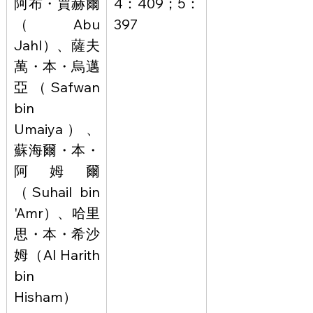
阿布・賈赫爾
4：409；5：
（Abu 
397
Jahl）、薩夫
萬・本・烏邁
亞（Safwan 
bin 
Umaiya）、
蘇海爾・本・
阿姆爾
（Suhail bin 
'Amr）、哈里
思・本・希沙
姆（Al Harith 
bin 
Hisham）