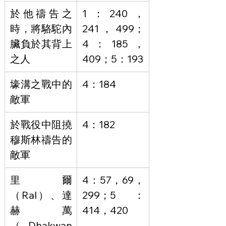
於他禱告之
1：240，
時，將駱駝內
241，499；
臟負於其背上
4：185，
之人
409；5：193
壕溝之戰中的
4：184
敵軍
於戰役中阻撓
4：182
穆斯林禱告的
敵軍
里爾
4：57，69，
（Ral）、達
299；5：
赫萬
414，420
（Dhakwan