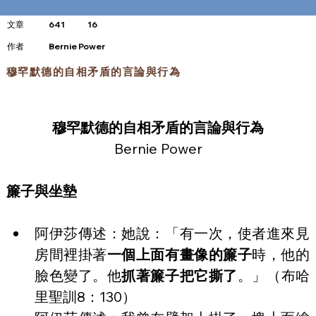
文章
641
16
​作者
Bernie Power
穆罕默德的自相矛盾的言論與行為
穆罕默德的自相矛盾的言論與行為
Bernie Power
簾子與坐墊
阿伊莎傳述：她說：「有一次，使者進來見
房間裡掛著
一個上面有畫像的簾子
時，他的
臉色變了。他
抓著簾子把它撕了
。」（布哈
里聖訓8：130）