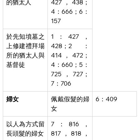
的猶太人
427，438；
4：666；6：
157
於先知墳墓之
1：427，
上修建禮拜場
428；2：
所的猶太人與
414，472；
基督徒
4：660；5：
725，727；
7：706
婦女
佩戴假髮的婦
6：409
女
以人為方式留
7：816，
長頭髮的婦女
817，818，