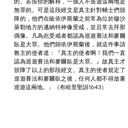
的。若按你的解釋，一個人不巡遊這兩地是
無罪的。可是這段經文是真主針對輔士們頒
降的，他們在皈依伊斯蘭之前常為位於穆沙
萊勒地方的邁納特神像受戒，並且常去拜那
偶像。凡為此受戒者都認為巡遊賽法和麥爾
臥是大罪。他們歸依伊斯蘭後，就這件事請
教主的使者道：『真主的使者啊！我們一直
認為巡遊賽法和麥爾臥是大罪。』故真主才
頒降了以上的那段經文。真主的使者規定了
巡遊賽法和麥爾臥之後，任何人都不得放棄
巡遊這兩地。」（布哈里聖訓1643）