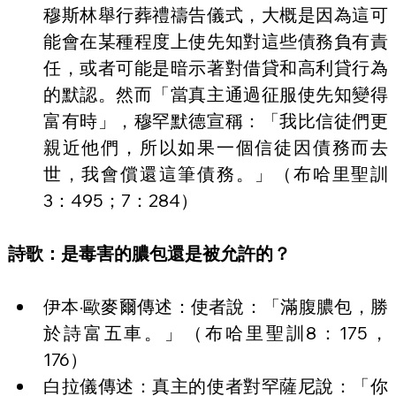
穆斯林舉行葬禮禱告儀式，大概是因為這可
能會在某種程度上使先知對這些債務負有責
任，或者可能是暗示著對借貸和高利貸行為
的默認。然而「當真主通過征服使先知變得
富有時」，穆罕默德宣稱：「我比信徒們更
親近他們，所以如果一個信徒因債務而去
世，我會償還這筆債務。」（布哈里聖訓
3：495；7：284）
詩歌：是毒害的膿包還是被允許的？
伊本·歐麥爾傳述：使者說：「滿腹膿包，勝
於詩富五車。」（布哈里聖訓8：175，
176）
白拉儀傳述：真主的使者對罕薩尼說：「你