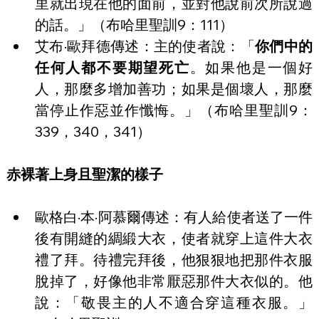
里就出現在他的面前，並對他說前次所說過
的話。」（布哈里聖訓9：111）
艾布·歐拜德傳述：主的使者說：「
你們中的
任何人都不要期望死亡
。如果他是一個好
人，那麼多增加善功；如果是個壞人，那麼
當停止作惡並作懺悔。」（布哈里聖訓9：
339，340，341）
赤裸著上身且聖潔的樣子
歐格白·本·阿慕爾傳述：有人給使者送了一件
後有開縫的綢緞大衣，使者就穿上這件大衣
禮了拜。待禮完拜後，他狠狠地把那件衣服
脫掉了，好像他非常厭惡那件大衣似的。他
說：「敬畏主的人不適合穿這種衣服。」