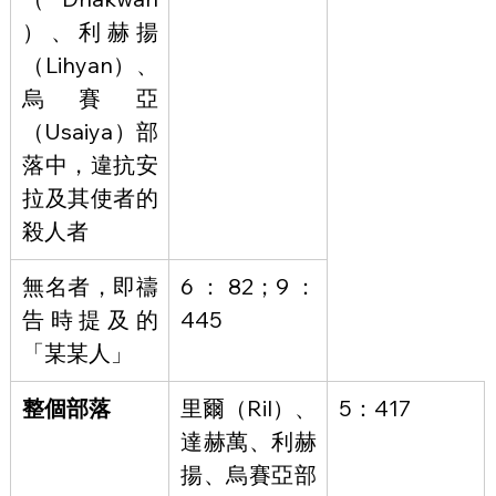
）、利赫揚
（Lihyan）、
烏賽亞
（Usaiya）部
落中，違抗安
拉及其使者的
殺人者
無名者，即禱
6：82；9：
告時提及的
445
「某某人」
整個部落
里爾（Ril）、
5：417
達赫萬、利赫
揚、烏賽亞部