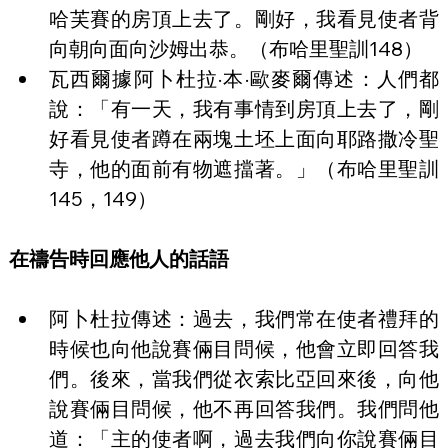
哈芙賽的房頂上去了。剛好，我看見使者背
向朝向面向沙姆出恭。（布哈里聖訓148）
瓦西爾據阿卜杜拉·本·歐麥爾傳述：人們都
說：「有一天，我有事情到房頂上去了，剛
好看見使者蹲在兩塊土坯上面向耶路撒冷聖
寺，他的面前有物遮擋著。」（布哈里聖訓
145，149）
在禱告時回應他人的話語
阿卜杜拉傳述：過去，我們常在使者禮拜的
時候也向他說賽倆目問候，他會立即回答我
們。後來，當我們從衣索比亞回來後，向他
說賽倆目問候，他不再回答我們。我們問他
道：「主的使者啊，過去我們向你說賽倆目