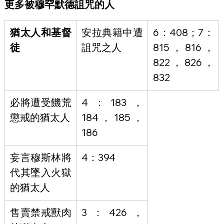
更多被穆罕默德詛咒的人
猶太人和基督
安拉典籍中遭
6：408；7：
徒
詛咒之人
815，816，
822，826，
832
必將遭受饑荒
4：183，
懲戒的猶太人
184，185，
186
妄言穆斯林將
4：394
代其墜入火獄
的猶太人
售賣禁戒獸肉
3：426，