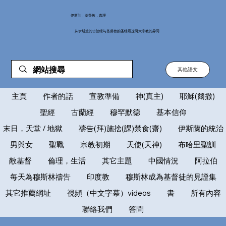
伊斯兰，基督教，真理
从伊斯兰的古兰经与基督教的圣经看这两大宗教的异同
其他語文
主頁
作者的話
宣教準備
神(真主)
耶穌(爾撒)
聖經
古蘭經
穆罕默德
基本信仰
末日，天堂 / 地獄
禱告(拜)施捨(課)禁食(齋)
伊斯蘭的統治
男與女
聖戰
宗教初期
天使(天神)
布哈里聖訓
敵基督
倫理，生活
其它主題
中國情況
阿拉伯
每天為穆斯林禱告
印度教
穆斯林成為基督徒的見證集
其它推薦網址
視頻（中文字幕）videos
書
所有內容
聯絡我們
答問