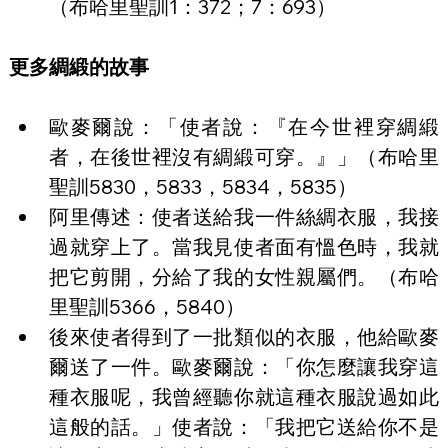
（布哈里聖訓1：372；7：693）
更多綢緞的故事
歐麥爾說：「使者說：『在今世裡穿綢緞
者，在後世裡沒有綢緞可穿。』」（布哈里
聖訓5830，5833，5834，5835）
阿里傳述：使者送給我一件絲綢衣服，我接
過就穿上了。當我見使者面有慍色時，我就
把它剪開，分給了我的女性親屬們。（布哈
里聖訓5366，5840）
後來使者得到了一批類似的衣服，他給歐麥
爾送了一件。歐麥爾說：「你怎麼讓我穿這
種衣服呢，我曾經聽你就這種衣服說過如此
這般的話。」使者說：「我把它送給你不是