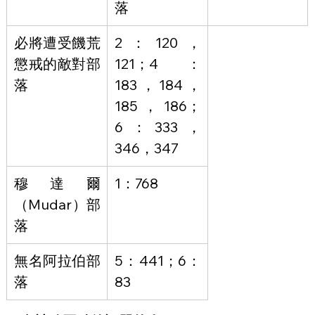
落
必將遭受饑荒
2：120，
懲戒的敵對部
121；4：
落
183，184，
185，186；
6：333，
346，347
穆達爾
1：768
（Mudar）部
落
無名阿拉伯部
5：441；6：
落
83