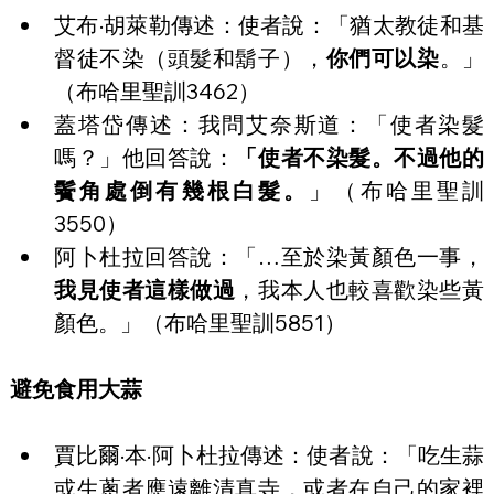
艾布·胡萊勒傳述：使者說：「猶太教徒和基
督徒不染（頭髮和鬍子），
你們可以染
。」
（布哈里聖訓3462）
蓋塔岱傳述：我問艾奈斯道：「使者染髮
嗎？」他回答說：
「使者不染髮。不過他的
鬢角處倒有幾根白髮。
」（布哈里聖訓
3550）
阿卜杜拉回答說：「…至於染黃顏色一事，
我見使者這樣做過
，我本人也較喜歡染些黃
顏色。」（布哈里聖訓5851）
避免食用大蒜
賈比爾·本·阿卜杜拉傳述：使者說：「吃生蒜
或生蔥者應遠離清真寺，或者在自己的家裡