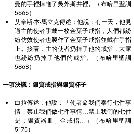
曼的手裡掉進了吳外斯井裡。（布哈里聖訓
5866）
艾奈斯·本·馬立克傳述：他說：有一天，他見
過主的使者手戴一枚金葉子戒指，人們都紛
紛仿效使者也製作了金葉子戒指並戴在手指
上。接著，主的使者扔掉了他的戒指，大家
也紛紛扔掉了他們的戒指。（布哈里聖訓
5868）
一項決議：銀質戒指與銀質杯子
白拉傳述：他說：「使者命我們奉行七件事
情，禁止我們做七件事情…禁止我們的七件
是：銀質器皿、金戒指…」（布哈里聖訓
5175）