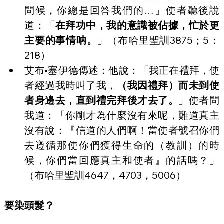
問候，你總是回答我們的…」使者聽後說
道：「
在拜功中，我的意識被佔據，忙於更
主要的事情呐。
」（布哈里聖訓3875；5：
218）
艾布•塞伊德傳述：他說：「我正在禮拜，使
者經過我時叫了我，
（我因禮拜）而未到使
者身邊去，直到禮完拜後才去了。
」使者問
我道：「你剛才為什麼沒有來呢，難道真主
沒有說：『信道的人們啊！當使者號召你們
去遵循那使你們獲得生命的（教訓）的時
候，你們當回應真主和使者』的話嗎？」
（布哈里聖訓4647，4703，5006）
要染頭髮？