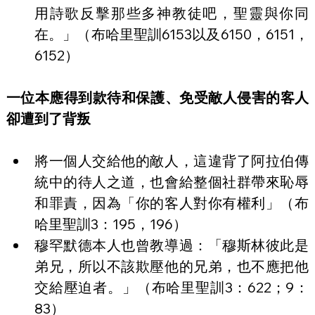
用詩歌反擊那些多神教徒吧，聖靈與你同
在。」（布哈里聖訓6153以及6150，6151，
6152）
一位本應得到款待和保護、免受敵人侵害的客人
卻遭到了背叛
將一個人交給他的敵人，這違背了阿拉伯傳
統中的待人之道，也會給整個社群帶來恥辱
和罪責，因為「你的客人對你有權利」（布
哈里聖訓3：195，196）
穆罕默德本人也曾教導過：「穆斯林彼此是
弟兄，所以不該欺壓他的兄弟，也不應把他
交給壓迫者。」（布哈里聖訓3：622；9：
83）