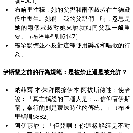
訓4001）
布哈里注釋：她的父親和兩個叔叔在白德戰
役中喪生。她稱「我的父親們」時，意思是
她的兩個叔叔對她來說就如同父親一般重
要。（布哈里聖訓5147）
穆罕默德並不反對這種使用樂器和唱歌的行
為。
伊斯蘭之前的行為規範：是被禁止還是被允許？
納菲爾·本·朱拜爾據伊本·阿拔斯傳述：使者
說：「真主惱怒的三種人是：…信仰著伊斯
蘭，奉行的則是蒙昧時代的傳統。」（布哈
里聖訓6882）
阿伊莎說：「侄兒啊！你這樣解經是不對