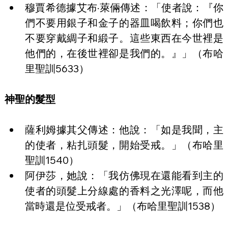
穆賈希德據艾布·萊倆傳述：「使者說：『你
們不要用銀子和金子的器皿喝飲料；你們也
不要穿戴綢子和緞子。這些東西在今世裡是
他們的，在後世裡卻是我們的。』」（布哈
里聖訓5633）
神聖的髮型
薩利姆據其父傳述：他說：「如是我聞，主
的使者，粘扎頭髮，開始受戒。」（布哈里
聖訓1540）
阿伊莎，她說：「我仿佛現在還能看到主的
使者的頭髮上分線處的香料之光澤呢，而他
當時還是位受戒者。」（布哈里聖訓1538）