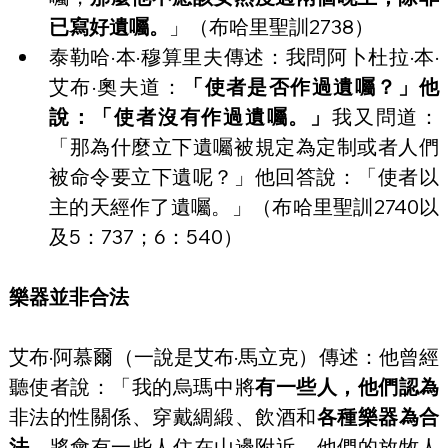
已寫好遺囑。
」（布哈里聖訓2738）
泰勒哈·本·穆算里夫傳述：我問阿卜杜拉·本·
艾布·奧夫道：
「使者是否作過遺囑？」他
說：「使者沒有作過遺囑。」
我又問道：
「那為什麼立下遺囑被規定為定制或者人們
被命令要立下遺呢？」他回答說：「使者以
主的天經作了遺囑。」（布哈里聖訓2740以
及5：737；6：540）
樂器並非合法
艾布·阿慕爾（一說是艾布·馬立克）傳述：他曾經
聽使者說：「我的烏瑪中將
有一些人，他們認為
非法的性關係、穿戴綢緞、飲酒和
各種樂器為合
法
。將會有一些人住在山邊附近，他們的放牧人