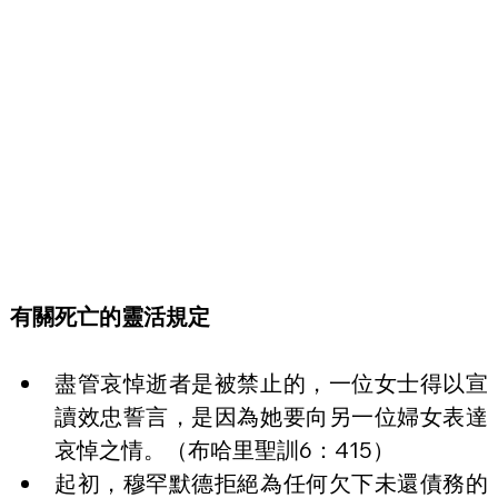
有關死亡的靈活規定
盡管哀悼逝者是被禁止的，一位女士得以宣
讀效忠誓言，是因為她要向另一位婦女表達
哀悼之情。（布哈里聖訓6：415）
起初，穆罕默德拒絕為任何欠下未還債務的