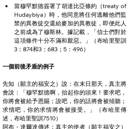
當穆罕默德簽署了胡達比亞條約（treaty of 
Hudaybiya）時，他同意將任何逃離他們監
禁的異教徒交還給麥加的異教徒，即便此人
之前成為了穆斯林。據記載，「信士們對於
這項條件十分不滿和厭惡。」（布哈里聖訓
3：874和3：683；5：496）
一個前後矛盾的例子
先知（願主的福安之）說：在末日那天，真主將
會說：「穆罕默德啊，抬起你的頭來！要求吧，
你將會被給予恩賜；說吧，你的話將會被傾聽；
求情吧，你的求情將會被接受。」（布哈里傳
述，布哈里聖訓7510）
阿布・達爾達傳述：真主的使者（願主福安之）