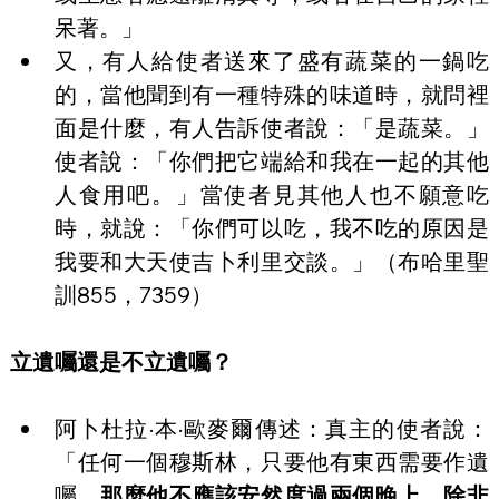
呆著。」
又，有人給使者送來了盛有蔬菜的一鍋吃
的，當他聞到有一種特殊的味道時，就問裡
面是什麼，有人告訴使者說：「是蔬菜。」
使者說：「你們把它端給和我在一起的其他
人食用吧。」當使者見其他人也不願意吃
時，就說：「你們可以吃，我不吃的原因是
我要和大天使吉卜利里交談。」（布哈里聖
訓855，7359）
立遺囑還是不立遺囑？
阿卜杜拉·本·歐麥爾傳述：真主的使者說：
「任何一個穆斯林，只要他有東西需要作遺
囑，
那麼他不應該安然度過兩個晚上，除非