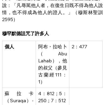
說：「凡辱駡他人者，在復生日既不得為他人說
情，也不得成為他人的證人。」（穆斯林聖訓
2595）
穆罕默德詛咒了許多人
個人
阿布・拉哈卜
2：477
（Abu 
Lahab），他
的叔父（參見
古蘭經111：
1）
蘇拉卡
4：812；5：
（Suraqa）-
250；7：512