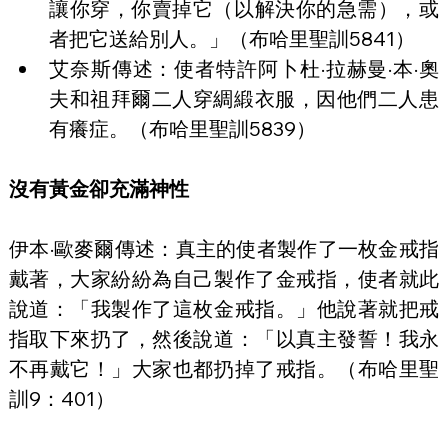
讓你穿，你賣掉它（以解決你的急需），或
者把它送給別人。」（布哈里聖訓5841）
艾奈斯傳述：使者特許阿卜杜·拉赫曼·本·奧
夫和祖拜爾二人穿綢緞衣服，因他們二人患
有癢症。（布哈里聖訓5839）
沒有黃金卻充滿神性
伊本·歐麥爾傳述：真主的使者製作了一枚金戒指
戴著，大家紛紛為自己製作了金戒指，使者就此
說道：「我製作了這枚金戒指。」他說著就把戒
指取下來扔了，然後說道：「以真主發誓！我永
不再戴它！」大家也都扔掉了戒指。（布哈里聖
訓9：401）