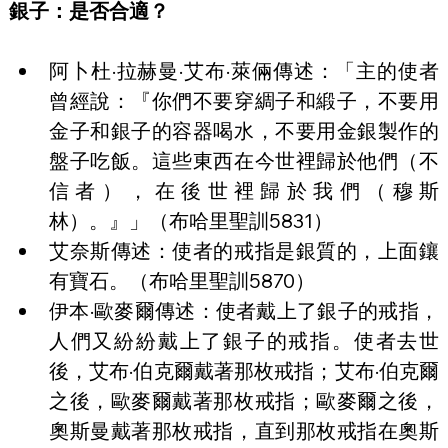
銀子：是否合適？
阿卜杜·拉赫曼·艾布·萊倆傳述：「主的使者
曾經說：『你們不要穿綢子和緞子，不要用
金子和銀子的容器喝水，不要用金銀製作的
盤子吃飯。這些東西在今世裡歸於他們（不
信者），在後世裡歸於我們（穆斯
林）。』」（布哈里聖訓5831）
艾奈斯傳述：使者的戒指是銀質的，上面鑲
有寶石。（布哈里聖訓5870）
伊本·歐麥爾傳述：使者戴上了銀子的戒指，
人們又紛紛戴上了銀子的戒指。使者去世
後，艾布·伯克爾戴著那枚戒指；艾布·伯克爾
之後，歐麥爾戴著那枚戒指；歐麥爾之後，
奧斯曼戴著那枚戒指，直到那枚戒指在奧斯