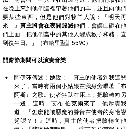
在晚上來到他們這裡帶著他們的羊，並且向他們
要某些東西，但是他們對牧羊人說：『明天再
來。』
真主將會在夜間毀滅
他們，會讓山砸在他
們上面，把他們當中的其他人變成猴子和豬，直
到復生日。」（布哈里聖訓5590）
開齋節期間可以演奏音樂
阿伊莎傳述：她說：「真主的使者到我這兒
來了，當時有兩個小姑娘在我身旁唱著『布
阿斯』之歌。使者斜臥在床上，把臉轉向另
一邊。這時，艾布·伯克爾來了，他斥責我
道：『怎麼能讓惡魔的聲音在使者的身邊響
起呢？！』這時，真主的使者把臉轉向他