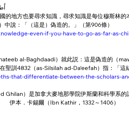
اُطلُ
的地方也要尋求知識，尋求知識是每位穆斯林的本分。
Jaami’）中說：「（這是）偽造的。」（第906條）
knowledge-even-if-you-have-to-go-as-far-as-chi
eb al-Baghdaadi）就此説：這是偽造的（maw
832（as-Silsilah ad-Da‘eefah）
ths-that-differentiate-between-the-scholars-a
d Ghilan）是加拿大麥地那學院伊斯蘭和科學
伊本．卡錫爾（Ibn Kathir，1332～1406）