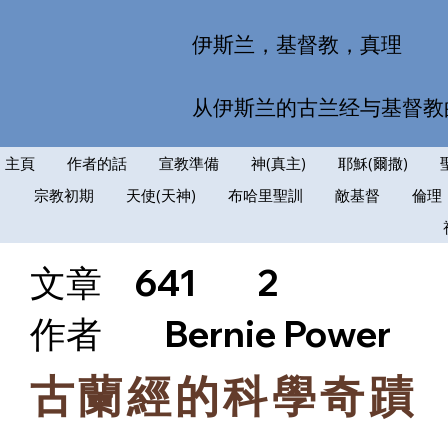
伊斯兰，基督教，真理
从伊斯兰的古兰经与基督教
主頁
作者的話
宣教準備
神(真主)
耶穌(爾撒)
宗教初期
天使(天神)
布哈里聖訓
敵基督
倫理
文章
641
2
​作者
Bernie Power
古蘭經的科學奇蹟