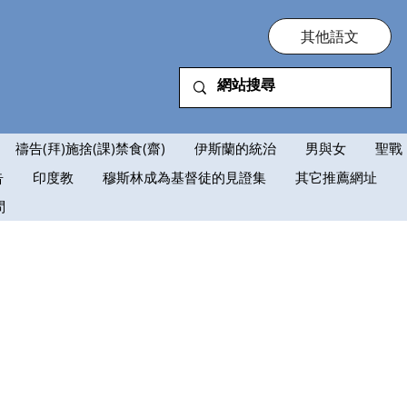
其他語文
禱告(拜)施捨(課)禁食(齋)
伊斯蘭的統治
男與女
聖戰
告
印度教
穆斯林成為基督徒的見證集
其它推薦網址
問