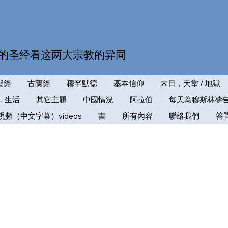
的圣经看这两大宗教的异同
聖經
古蘭經
穆罕默德
基本信仰
末日，天堂 / 地獄
，生活
其它主題
中國情況
阿拉伯
每天為穆斯林禱
視頻（中文字幕）videos
書
所有內容
聯絡我們
答