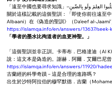
「遠至中國也要尋求知識」–بوا العِلمَ ولَو بِالصِّينِ
關於這樣記載的這個聖訓：「即使你前往遠至中國
Albaani）在《偽造的聖訓》（Da’eef al-
https://islamqa.info/en/answers/13637/seek-
「學者的墨水比殉道者的血更神聖。」
「這個聖訓並非正訓。卡蒂布．巴格達迪（Al Khate
說：這文本是偽造的。謝赫．阿爾．艾爾巴尼曾在聖訓4
https://islamqa.info/en/answers/11920/hadee
古蘭經的科學奇蹟－這是合理的進路嗎？
出生於沙特阿拉伯的穆罕默德．吉蘭（Mohame