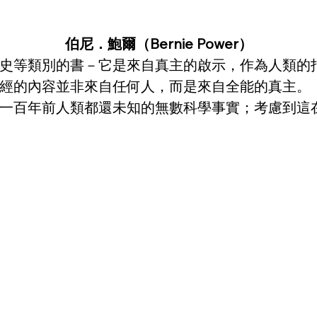
伯尼．鮑爾（Bernie Power）
史等類別的書－它是來自真主的啟示，作為人類的
經的內容並非來自任何人，而是來自全能的真主。
一百年前人類都還未知的無數科學事實；考慮到這在1