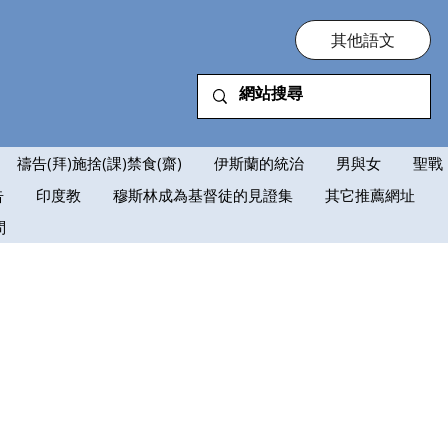
其他語文
禱告(拜)施捨(課)禁食(齋)
伊斯蘭的統治
男與女
聖戰
告
印度教
穆斯林成為基督徒的見證集
其它推薦網址
問