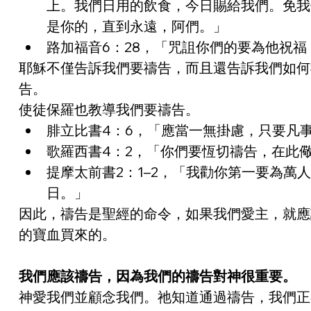
上。我們日用的飲食，今日賜給我們。免我
是你的，直到永遠，阿們。」
路加福音6：28，「咒詛你們的要為他祝
耶穌不僅告訴我們要禱告，而且還告訴我們如何
告。
使徒保羅也教導我們要禱告。
腓立比書4：6，「應當一無掛慮，只要凡
歌羅西書4：2，「你們要恆切禱告，在此
提摩太前書2：1–2，「我勸你第一要為
日。」
因此，禱告是聖經的命令，如果我們愛主，就應
的寶血買來的。
我們應該禱告，因為我們的禱告對神很重要。
神愛我們並顧念我們。祂知道通過禱告，我們正