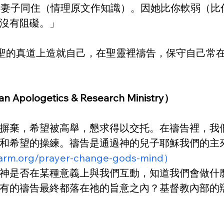
和妻子同住（情理原文作知識）。因她比你軟弱（比
沒有阻礙。」
在至聖的真道上造就自己，在聖靈裡禱告，保守自己常
ogetics & Research Ministry）
r）
摒棄，希望被高舉，懇求得以交托。在禱告裡，我
和希望的操練。禱告是通過神的兒子耶穌我們的主
/carm.org/prayer-change-gods-mind）
神是否在某種意義上與我們互動，知道我們會做什
有的禱告最終都落在祂的旨意之內？基督教內部的