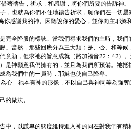
事借著禱告，祈求，和感謝，將你們所要的告訴神。
日子，也就為你們不住地禱告祈求，願你們在一切屬
常為你感謝我的神。因聽說你的愛心，並你向主耶穌
是完全降服的標誌。當我們尋求我們的主時，我們
賜。當然，那些回應分為三大類：是、否、和等候
們意願，但求祂的旨意成就（路加福音22：42）
）是神願意我們擁有的，並且為我們所預備。祂抵
成為我們中的一員時，耶穌也使自己降卑。
的心為心。祂本有神的形像，不以自己與神同等為強
己的做法。
告中，以謙卑的態度維持進入神的同在對我們有積