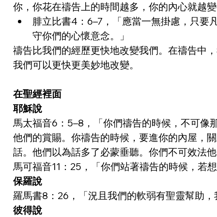
你，你花在禱告上的時間越多，你的內心就越變
腓立比書4：6–7，「應當一無掛慮，只
守你們的心懷意念。」
禱告比我們的經歷更快地改變我們。在禱告中，
我們可以更快更美妙地改變。
在聖經裡面
耶穌說
馬太福音6：5–8，「你們禱告的時候，不可
他們的賞賜。你禱告的時候，要進你的內屋，關
話。他們以為話多了必蒙垂聽。你們不可效法他
馬可福音11：25，「你們站著禱告的時候，
保羅說
羅馬書8：26，「況且我們的軟弱有聖靈幫助
彼得說