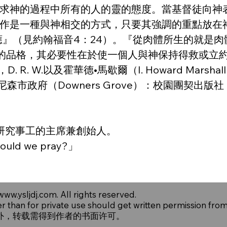
求神的過程中所有的人的靈的態度。當基督徒向神
作是一種與神相交的方式，只要其強調的重點放在
的回應』（見約翰福音4：24）。『從肉體所生的就
調神的品格，其必要性在於使一個人與神保持得救或
 W.以及霍華德•馬歇爾（I. Howard Marshal
政府（Downers Grove）：校園團契出版社（Inter
學與研究事工的主席兼創始人。
ld we pray?」
www.ysljdj.com
. All rights reserved.
er than for private use should get written permission fro
外，转载需得到作者的书面许可。