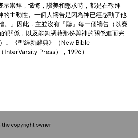
表示崇拜，懺悔，讚美和懇求時，都是在敬拜
神的主動性。一個人禱告是因為神已經感動了他
是肉體。』因此，主並沒有『聽』每一個禱告（以賽
立約的關係，以及能夠憑藉那份與神的關係進而完
l）。《聖經新辭典》（New Bible 
Varsity Press），1996）
m the copyright owner