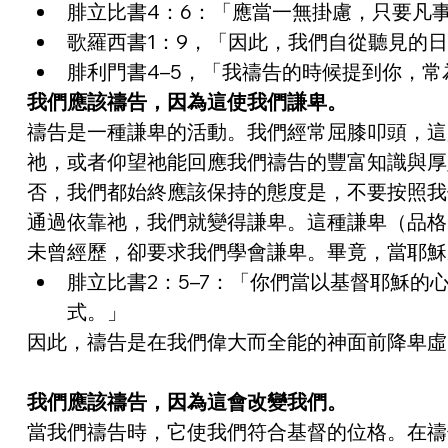
腓立比書4：6：「應當一無掛慮，只要凡
歌羅西書1：9，「因此，我們自從聽見的
腓利門書4–5，「我禱告的時候提到你，
我們應該禱告，因為這使我們謙卑。
禱告是一種謙卑的活動。我們經常屈膝叩頭，這
祂，或者仰望祂能回應我們禱告的豐富知識與厚
否，我們都始終應該保持的態度是，不要按照我
通過依靠祂，我們就變得謙卑。這種謙卑（品格
未曾經歷，卻要求我們學會謙卑。畢竟，當耶穌
腓立比書2：5–7：「你們當以基督耶穌
式。」
因此，禱告是在我們偉大而全能的神面前降卑虛
我們應該禱告，因為這會改變我們。
當我們禱告時，它使我們符合基督的位格。在禱