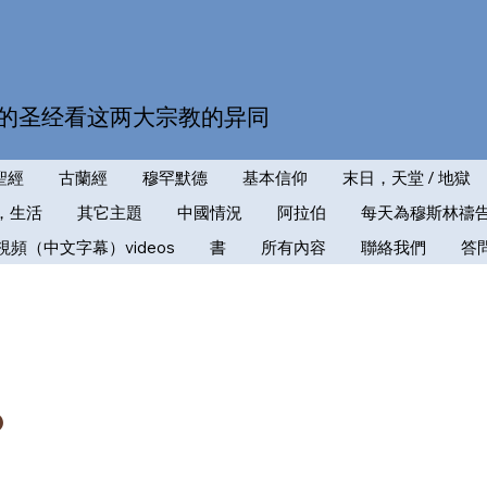
的圣经看这两大宗教的异同
聖經
古蘭經
穆罕默德
基本信仰
末日，天堂 / 地獄
，生活
其它主題
中國情況
阿拉伯
每天為穆斯林禱
視頻（中文字幕）videos
書
所有內容
聯絡我們
答
？