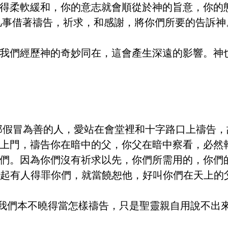
得柔軟緩和，你的意志就會順從於神的旨意，你的
要凡事借著禱告，祈求，和感謝，將你們所要的告訴
我們經歷神的奇妙同在，這會產生深遠的影響。神
像那假冒為善的人，愛站在會堂裡和十字路口上禱告
上門，禱告你在暗中的父，你父在暗中察看，必然
們。因為你們沒有祈求以先，你們所需用的，你們
若想起有人得罪你們，就當饒恕他，好叫你們在天上
，我們本不曉得當怎樣禱告，只是聖靈親自用說不出