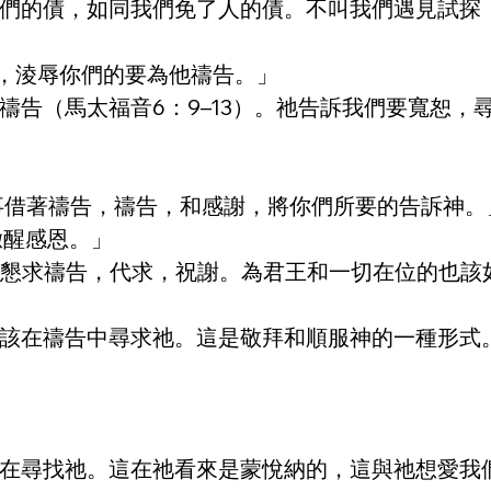
們的債，如同我們免了人的債。不叫我們遇見試探
福，淩辱你們的要為他禱告。」
禱告（馬太福音6：9–13）。祂告訴我們要寬恕，
事借著禱告，禱告，和感謝，將你們所要的告訴神。
儆醒感恩。」
萬人懇求禱告，代求，祝謝。為君王和一切在位的也
該在禱告中尋求祂。這是敬拜和順服神的一種形式
在尋找祂。這在祂看來是蒙悅納的，這與祂想愛我