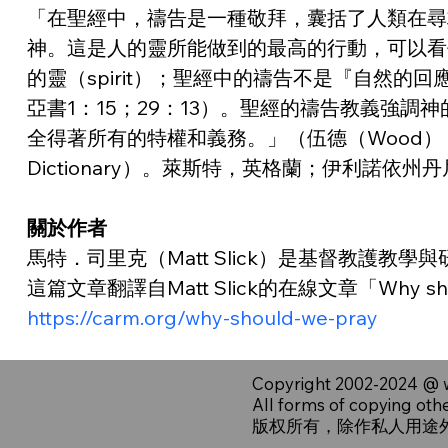
「在聖經中，禱告是一種敬拜，囊括了人類在尋
神。這是人的靈所能做到的最高的行動，可以看
的靈（spirit）；聖經中的禱告不是『自然
亞書1：15；29：13）。聖經的禱告教義強
全得著所有的特權和義務。」（伍德（Wood），D. R.
Dictionary）。萊斯特，英格蘭；伊利諾依州丹尼森市
關於作者
馬特．司里克（Matt Slick）是基督教護教
這篇文章翻譯自Matt Slick的在線文章「Why shou
https://carm.org/why-should-we-pray
Copyright 2002-2024 @
All forms of copying oth
版权所有，除作私人用途