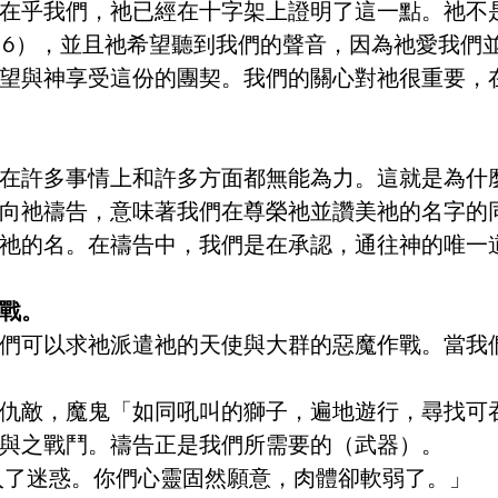
在乎我們，祂已經在十字架上證明了這一點。祂不
：6），並且祂希望聽到我們的聲音，因為祂愛我們
望與神享受這份的團契。我們的關心對祂很重要，
在許多事情上和許多方面都無能為力。這就是為什
向祂禱告，意味著我們在尊榮祂並讚美祂的名字的
祂的名。在禱告中，我們是在承認，通往神的唯一
戰。
們可以求祂派遣祂的天使與大群的惡魔作戰。當我
仇敵，魔鬼「如同吼叫的獅子，遍地遊行，尋找可
與之戰鬥。禱告正是我們所需要的（武器）。
得入了迷惑。你們心靈固然願意，肉體卻軟弱了。」