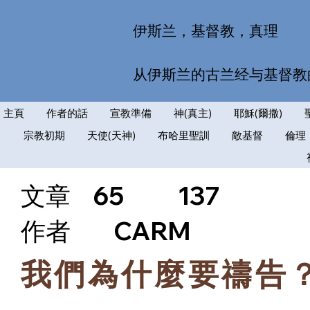
伊斯兰，基督教，真理
从伊斯兰的古兰经与基督教
主頁
作者的話
宣教準備
神(真主)
耶穌(爾撒)
宗教初期
天使(天神)
布哈里聖訓
敵基督
倫理
文章
65
137
​作者
CARM
我們為什麼要禱告