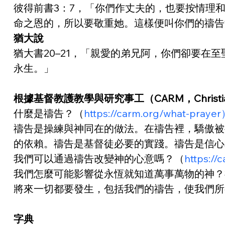
彼得前書3：7，「你們作丈夫的，也要按情理
命之恩的，所以要敬重她。這樣便叫你們的禱告
猶大說
猶大書20–21，「親愛的弟兄阿，你們卻要
永生。」
根據基督教護教學與研究事工（CARM，Christian Apol
什麼是禱告？（
https://carm.org/what-praye
禱告是操練與神同在的做法。在禱告裡，驕傲被
的依賴。禱告是基督徒必要的實踐。禱告是信心
我們可以通過禱告改變神的心意嗎？（
https:/
我們怎麼可能影響從永恆就知道萬事萬物的神？
將來一切都要發生，包括我們的禱告，使我們所
字典