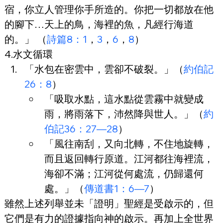
宿，你立人管理你手所造的。你把一切都放在他
的腳下…天上的鳥，海裡的魚，凡經行海道
的。」 （
詩篇8：1
，
3
，
6
，
8
）
4.水文循環
「水包在密雲中，雲卻不破裂。」（
約伯記
26：8
）
「吸取水點，這水點從雲霧中就變成
雨，將雨落下，沛然降與世人。」（
約
伯記36：27—28
）
「風往南刮，又向北轉，不住地旋轉，
而且返回轉行原道。江河都往海裡流，
海卻不滿；江河從何處流，仍歸還何
處。」（
傳道書1：6—7
）
雖然上述列舉並未「證明」聖經是受啟示的，但
它們是有力的證據指向神的啟示。再加上全世界