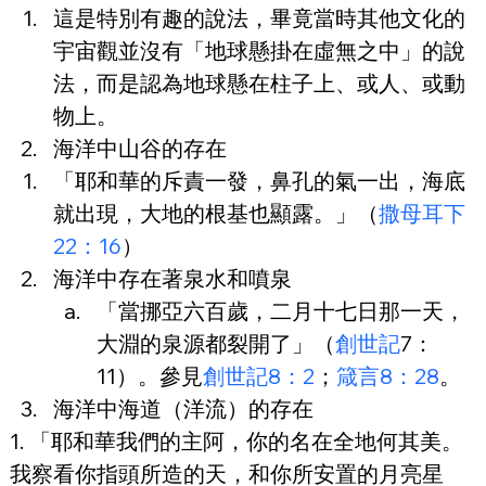
這是特別有趣的說法，畢竟當時其他文化的
宇宙觀並沒有「地球懸掛在虛無之中」的說
法，而是認為地球懸在柱子上、或人、或動
物上。
海洋中山谷的存在
「耶和華的斥責一發，鼻孔的氣一出，海底
就出現，大地的根基也顯露。」（
撒母耳下
22：16
）
海洋中存在著泉水和噴泉
「當挪亞六百歲，二月十七日那一天，
大淵的泉源都裂開了」（
創世記
7：
11）。參見
創世記8：2
；
箴言8：28
。
海洋中海道（洋流）的存在
1. 「耶和華我們的主阿，你的名在全地何其美。
我察看你指頭所造的天，和你所安置的月亮星