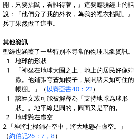
開，只要拈鬮，看誰得著，』這要應驗經上的話
說：『他們分了我的外衣，為我的裡衣拈鬮。』
兵丁果然做了這事。
其他資訊
聖經也涵蓋了一些特別不尋常的物理現象資訊。
地球的形狀
「神坐在地球大圈之上，地上的居民好像蝗
蟲。他鋪張穹蒼如幔子，展開諸天如可住的
帳棚。」（
以賽亞書40：22
）
該經文或可能被解釋為「支持地球為球形
狀」。地平線是圓的，圓面又是平的。
地球懸在虛空
2.「神將北極鋪在空中，將大地懸在虛空。」
（
約伯記26：7，8
）