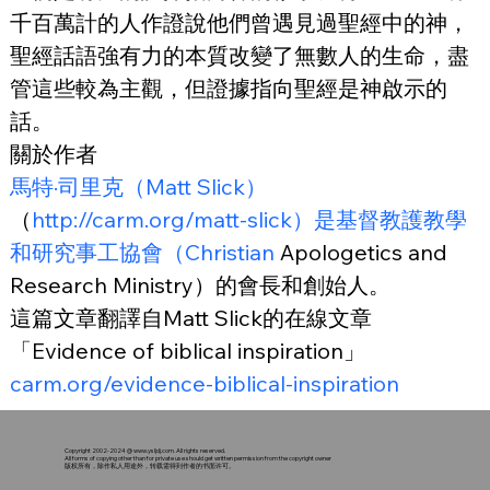
千百萬計的人作證說他們曾遇見過聖經中的神，
聖經話語強有力的本質改變了無數人的生命，盡
管這些較為主觀，但證據指向聖經是神啟示的
話。
關於作者
馬特·司里克（Matt Slick）
（
http://carm.org/matt-slick）是基督教護教學
和研究事工協會（Christian
 Apologetics and 
Research Ministry）的會長和創始人。
這篇文章翻譯自Matt Slick的在線文章
「Evidence of biblical inspiration」
carm.org/evidence-biblical-inspiration
Copyright 2002-2024 @
www.ysljdj.com
. All rights reserved.
All forms of copying other than for private use should get written permission from the copyright owner
版权所有，除作私人用途外，转载需得到作者的书面许可。