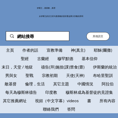
伊斯兰，基督教，真理
从伊斯兰的古兰经与基督教的圣经看这两大宗教的异同
其他語文
主頁
作者的話
宣教準備
神(真主)
耶穌(爾撒)
聖經
古蘭經
穆罕默德
基本信仰
末日，天堂 / 地獄
禱告(拜)施捨(課)禁食(齋)
伊斯蘭的統治
男與女
聖戰
宗教初期
天使(天神)
布哈里聖訓
敵基督
倫理，生活
其它主題
中國情況
阿拉伯
每天為穆斯林禱告
印度教
穆斯林成為基督徒的見證集
其它推薦網址
視頻（中文字幕）videos
書
所有內容
聯絡我們
答問