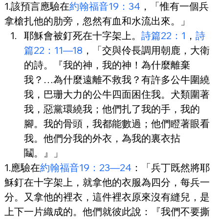
1.該預言應驗在
約翰福音19：34
，「惟有一個兵
拿槍扎他的肋旁，忽然有血和水流出來。」
耶穌會被釘死在十字架上。
詩篇22：1
，
詩
篇22：11—18
，「交與伶長調用朝鹿，大衛
的詩。『我的神，我的神！為什麼離棄
我？…為什麼遠離不救我？有許多公牛圍繞
我，巴珊大力的公牛四面困住我。犬類圍著
我，惡黨環繞我；他們扎了我的手，我的
腳。我的骨頭，我都能數過；他們瞪著眼看
我。他們分我的外衣，為我的裏衣拈
鬮。』」
1.應驗在
約翰福音19：23—24
：「兵丁既然將耶
穌釘在十字架上，就拿他的衣服為四分，每兵一
分。又拿他的裡衣，這件裡衣原來沒有縫兒，是
上下一片織成的。他們就彼此說：『我們不要撕