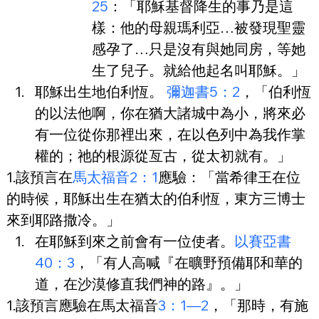
25
：「耶穌基督降生的事乃是這
樣：他的母親瑪利亞…被發現聖靈
感孕了…只是沒有與她同房，等她
生了兒子。就給他起名叫耶穌。」
耶穌出生地伯利恆。 
彌迦書5：2
，「伯利恆
的以法他啊，你在猶大諸城中為小，將來必
有一位從你那裡出來，在以色列中為我作掌
權的；祂的根源從亙古，從太初就有。」
1.該預言在
馬太福音2：1
應驗：「當希律王在位
的時候，耶穌出生在猶太的伯利恆，東方三博士
來到耶路撒冷。」
在耶穌到來之前會有一位使者。
以賽亞書
40：3
，「有人高喊『在曠野預備耶和華的
道，在沙漠修直我們神的路』。」
1.該預言應驗在馬太福音
3：1—2
，「那時，有施