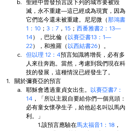
聖經中曾發預言說下列的城市要被毀
滅，永不重建—這已經成為現實，因為
它們迄今還未被重建。尼尼微（
那鴻書
1：10
；
3：7
，
15
；
西番雅書2：13—
14
），巴比倫（
以賽亞書13：1—
22
），和推羅（
以西結書26
）。
但以理 12：4
預言知識將增長，必有多
人來往奔跑。當然，考慮到我們現在科
技的發展，這種情況已經發生了。
關於彌賽亞的預言
耶穌會透過童貞女出生。
以賽亞書7：
14
，「所以主親自要給你們一個兆頭：
必有童女懷孕生子，給他起名叫以馬內
利。」
1.該預言應驗在
馬太福音1：18
，