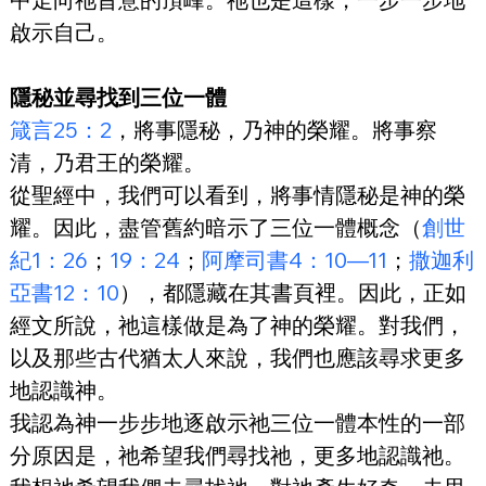
啟示自己。
隱秘並尋找到三位一體
箴言25：2
，將事隱秘，乃神的榮耀。將事察
清，乃君王的榮耀。
從聖經中，我們可以看到，將事情隱秘是神的榮
耀。因此，盡管舊約暗示了三位一體概念（
創世
紀1：26
；
19：24
；
阿摩司書4：10—11
；
撒迦利
亞書12：10
），都隱藏在其書頁裡。因此，正如
經文所說，祂這樣做是為了神的榮耀。對我們，
以及那些古代猶太人來說，我們也應該尋求更多
地認識神。
我認為神一步步地逐啟示祂三位一體本性的一部
分原因是，祂希望我們尋找祂，更多地認識祂。