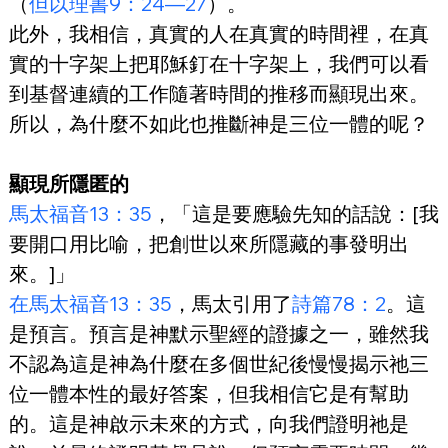
（
但以理書9：24—27
）。
此外，我相信，真實的人在真實的時間裡，在真
實的十字架上把耶穌釘在十字架上，我們可以看
到基督連續的工作隨著時間的推移而顯現出來。
所以，為什麼不如此也推斷神是三位一體的呢？
顯現所隱匿的
馬太福音13：35
，「這是要應驗先知的話說：[我
要開口用比喻，把創世以來所隱藏的事發明出
來。]」
在馬太福音13：35
，馬太引用了
詩篇78：2
。這
是預言。預言是神默示聖經的證據之一，雖然我
不認為這是神為什麼在多個世紀後慢慢揭示祂三
位一體本性的最好答案，但我相信它是有幫助
的。這是神啟示未來的方式，向我們證明祂是