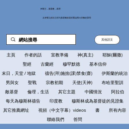
伊斯兰，基督教，真理
从伊斯兰的古兰经与基督教的圣经看这两大宗教的异同
其他語文
主頁
作者的話
宣教準備
神(真主)
耶穌(爾撒)
聖經
古蘭經
穆罕默德
基本信仰
末日，天堂 / 地獄
禱告(拜)施捨(課)禁食(齋)
伊斯蘭的統治
男與女
聖戰
宗教初期
天使(天神)
布哈里聖訓
敵基督
倫理，生活
其它主題
中國情況
阿拉伯
每天為穆斯林禱告
印度教
穆斯林成為基督徒的見證集
其它推薦網址
視頻（中文字幕）videos
書
所有內容
聯絡我們
答問