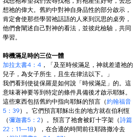
我想祂希望我們去尋找祂，對祂產生好奇，去思
想祂的偉大。舊約中對神自身品性的部分啟示，
肯定會使那些學習祂話語的人來到沉思的桌旁，
他們會闡述自己對神的看法，並彼此檢驗，共同
學習。
時機滿足時的三位一體
加拉太書4：4
，「及至時候滿足，神就差遣祂的
兒子，為女子所生，且生在律法以下。」
我們看到使徒保羅是如何說「時候滿足」的。這
意味著神要等到特定的條件具備後才啟示耶穌。
這些東西包括舊約中指向耶穌的預言（
約翰福音
5：39
）。它們預言耶穌出生的地方就在伯利恆
（
彌迦書5：2
）。預言了祂會被釘十字架（
詩篇
22：11—18
），在合適的時間前往耶路撒冷去