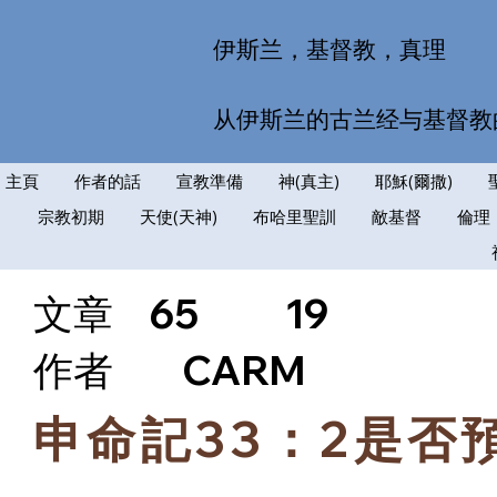
伊斯兰，基督教，真理
从伊斯兰的古兰经与基督教
主頁
作者的話
宣教準備
神(真主)
耶穌(爾撒)
宗教初期
天使(天神)
布哈里聖訓
敵基督
倫理
文章
65
19
​作者
CARM
申命記33：2是否