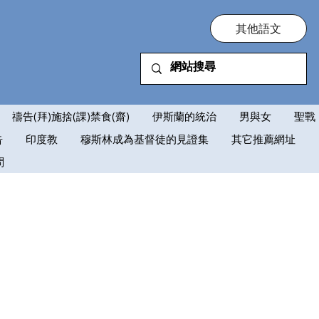
其他語文
禱告(拜)施捨(課)禁食(齋)
伊斯蘭的統治
男與女
聖戰
告
印度教
穆斯林成為基督徒的見證集
其它推薦網址
問