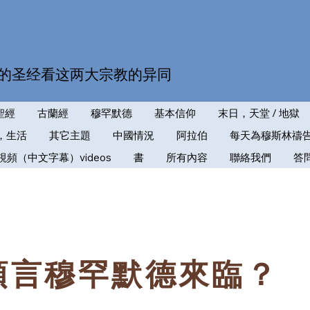
的圣经看这两大宗教的异同
聖經
古蘭經
穆罕默德
基本信仰
末日，天堂 / 地獄
，生活
其它主題
中國情況
阿拉伯
每天為穆斯林禱
視頻（中文字幕）videos
書
所有內容
聯絡我們
答
預言穆罕默德來臨？