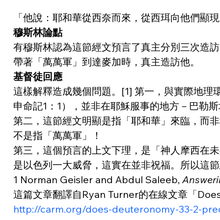
「他說：耶和華從西奈而來，從西珥向他們顯現
穆斯林論點
有穆斯林認為這節經文預言了真主分別三次造訪
帶著「萬萬軍」到達麥加時，真主造訪他。
基督徒回應
這樣解釋造成幾個問題。[1] 第一，與實際地理
申命記1：1），並非在耶穌服事的地方－巴勒
第二，這節經文明顯是指「耶和華」來臨，而非穆罕默
不是指「萬萬軍」！
第三，這個預言的上文下理，是「神人摩西在未
是以色列一大威脅，這實在並非祝福。所以這節
1 Norman Geisler and Abdul Saleeb, 
Answerin
這篇文章翻譯自Ryan Turner的在線文章「Does Deute
http://carm.org/does-deuteronomy-33-2-p