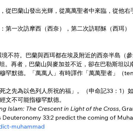
，從巴蘭山發出光輝，從萬萬聖者中來臨，從他右手
：第一次訪摩西（西奈），第二次訪耶穌（西珥）
環境不符。巴蘭與西珥都在埃及附近的西奈半島（參創世記
斯坦。再者，巴蘭山與麥加並不近，卻在巴勒斯坦以
德。「萬萬人」有時譯作「萬萬聖者」（ten thou
死之先為以色列人所祝的福」。（申命記33：1）
經文不可能指穆罕默德。
g Islam: The Crescent in Light of the Cross
, Gr
ronomy 33:2 predict the coming of Muh
redict-muhammad