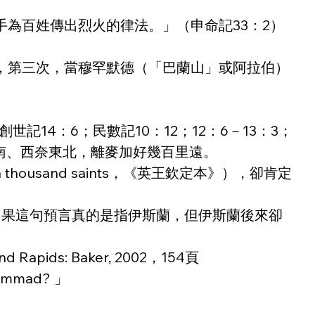
為百姓傳出烈火的律法。」（申命記33：2）
，第三次，當穆罕默德（「巴蘭山」或阿拉伯）
14：6；民數記10：12；12：6－13：3；
南、西奈東北，離麥加好幾百里遠。
sand saints，《英王欽定本》），卻肯定
如果這句預言真的是指伊斯蘭，但伊斯蘭後來卻
and Rapids:
Baker, 2002，154頁
ammad? 」