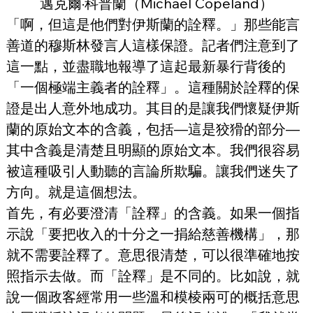
邁克爾·科普蘭（Michael Copeland）
「啊，但這是他們對伊斯蘭的詮釋。」那些能言
善道的穆斯林發言人這樣保證。記者們注意到了
這一點，並盡職地報導了這起最新暴行背後的
「一個極端主義者的詮釋」。這種關於詮釋的保
證是出人意外地成功。其目的是讓我們懷疑伊斯
蘭的原始文本的含義，包括—這是狡猾的部分—
其中含義是清楚且明顯的原始文本。我們很容易
被這種吸引人動聽的言論所欺騙。讓我們迷失了
方向。就是這個想法。
首先，有必要澄清「詮釋」的含義。如果一個指
示說「要把收入的十分之一捐給慈善機構」，那
就不需要詮釋了。意思很清楚，可以很準確地按
照指示去做。而「詮釋」是不同的。比如說，就
說一個政客經常用一些溫和模棱兩可的概括意思