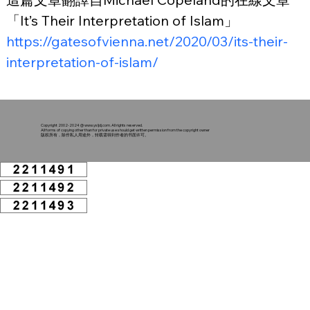
「It’s Their Interpretation of Islam」
https://gatesofvienna.net/2020/03/its-their-
interpretation-of-islam/
Copyright 2002-2024 @
www.ysljdj.com
. All rights reserved.
All forms of copying other than for private use should get written permission from the copyright owner
版权所有，除作私人用途外，转载需得到作者的书面许可。