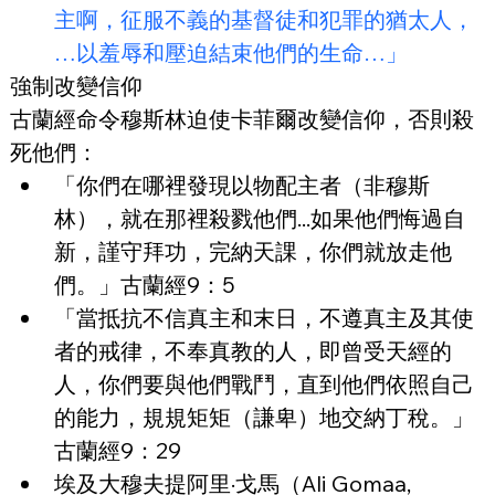
主啊，征服不義的基督徒和犯罪的猶太人，
…以羞辱和壓迫結束他們的生命…」
強制改變信仰
古蘭經命令穆斯林迫使卡菲爾改變信仰，否則殺
死他們：
「你們在哪裡發現以物配主者（非穆斯
林），就在那裡殺戮他們...如果他們悔過自
新，謹守拜功，完納天課，你們就放走他
們。」古蘭經9：5
「當抵抗不信真主和末日，不遵真主及其使
者的戒律，不奉真教的人，即曾受天經的
人，你們要與他們戰鬥，直到他們依照自己
的能力，規規矩矩（謙卑）地交納丁稅。」
古蘭經9：29
埃及大穆夫提阿里·戈馬（Ali Gomaa, 