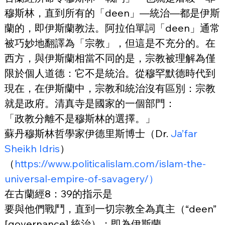
穆斯林，直到所有的「deen」—統治—都是伊斯
蘭的，即伊斯蘭教法。阿拉伯單詞「deen」通常
被巧妙地翻譯為「宗教」，但這是不充分的。在
西方，與伊斯蘭相當不同的是，宗教被理解為僅
限於個人道德：它不是統治。從穆罕默德時代到
現在，在伊斯蘭中，宗教和統治沒有區別：宗教
就是政府。清真寺是國家的一個部門：
「政教分離不是穆斯林的選擇。」
蘇丹穆斯林哲學家伊德里斯博士（Dr. 
Ja’far 
Sheikh Idris
）
（
https://www.politicalislam.com/islam-the-
universal-empire-of-savagery/）
在古蘭經8：39的指示是
要與他們戰鬥，直到一切宗教全為真主（“deen” 
[governance] 統治）；即為伊斯蘭。