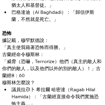
猶太人和基督徒。」
巴格達迪（Al Baghdadi）：「歸信伊斯
蘭，不然就是死亡。」
恐怖
據記載，穆罕默德說：
「真主使我藉著恐怖而得勝。」
古蘭經命令穆斯林：
「威脅（恐嚇，Terrorize）他們（真主的敵人和
你們的敵人，以及他們以外的別的敵人）！」古
蘭經8：60
穆斯林怎麼說？
議員拉尕卜 希拉爾 哈密達（Ragab Hilal 
Hamida）：「古蘭經直接命令我們實施恐
怖主義…」