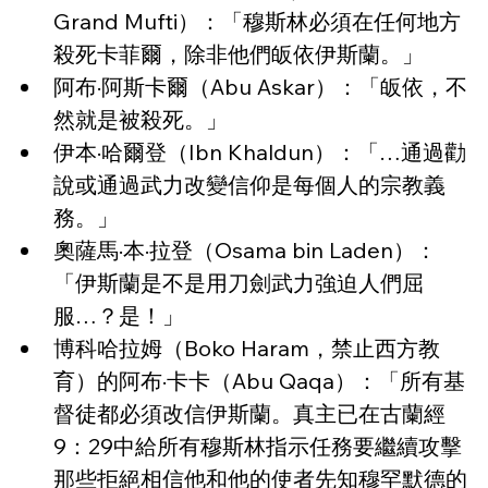
Grand Mufti）：「穆斯林必須在任何地方
殺死卡菲爾，除非他們皈依伊斯蘭。」
阿布·阿斯卡爾（Abu Askar）：「皈依，不
然就是被殺死。」
伊本·哈爾登（Ibn Khaldun）：「…通過勸
說或通過武力改變信仰是每個人的宗教義
務。」
奧薩馬·本·拉登（Osama bin Laden）：
「伊斯蘭是不是用刀劍武力強迫人們屈
服…？是！」
博科哈拉姆（Boko Haram，禁止西方教
育）的阿布·卡卡（Abu Qaqa）：「所有基
督徒都必須改信伊斯蘭。真主已在古蘭經
9：29中給所有穆斯林指示任務要繼續攻擊
那些拒絕相信他和他的使者先知穆罕默德的