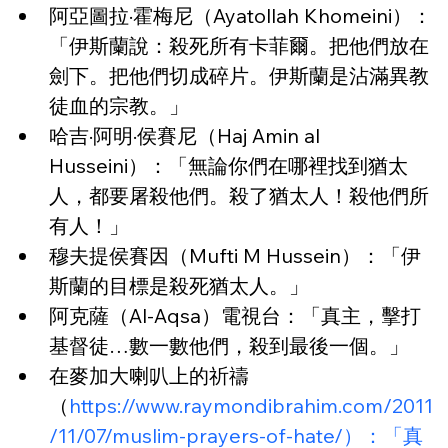
阿亞圖拉·霍梅尼（Ayatollah Khomeini）：
「伊斯蘭說：殺死所有卡菲爾。把他們放在
劍下。把他們切成碎片。伊斯蘭是沾滿異教
徒血的宗教。」
哈吉·阿明·侯賽尼（Haj Amin al 
Husseini）：「無論你們在哪裡找到猶太
人，都要屠殺他們。殺了猶太人！殺他們所
有人！」
穆夫提侯賽因（Mufti M Hussein）：「伊
斯蘭的目標是殺死猶太人。」
阿克薩（Al-Aqsa）電視台：「真主，擊打
基督徒…數一數他們，殺到最後一個。」
在麥加大喇叭上的祈禱
（
https://www.raymondibrahim.com/2011
/11/07/muslim-prayers-of-hate/）：「真