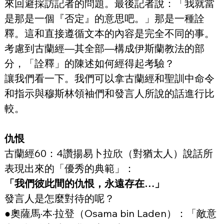
來回避採訪記者的問題。最後記者說：「我就當
是那是一個『否定』的意思吧。」那是一種詮
釋。這和直接遵循文本的內容是完全不同的事。
考慮到古蘭經—其全部—構成伊斯蘭教法的部
分，「詮釋」的陳述如何經得起考驗？
讓我們看一下。我們可以拿古蘭經和聖訓中命令
和指示與穆斯林領袖們和發言人所說的話進行比
較。
仇恨
古蘭經60：4讚揚易卜拉欣（對猶太人）說話所
表現出來的「優秀的典範」：
「我們彼此間的仇恨，永遠存在…」
發言人是怎麼對待的呢？
●奧薩馬·本·拉登（Osama bin Laden）：「敵意