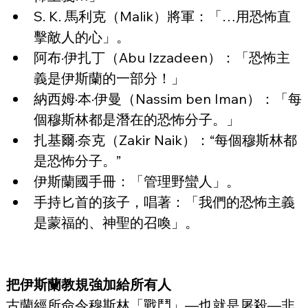
S. K. 馬利克（Malik）將軍：「…用恐怖直
擊敵人的心」。
阿布·伊扎丁（Abu Izzadeen）：「恐怖主
義是伊斯蘭的一部分！」
納西姆·本·伊曼（Nassim ben Iman）：「每
個穆斯林都是潛在的恐怖分子。」
扎基爾·奈克（Zakir Naik）：“每個穆斯林都
是恐怖分子。”
伊斯蘭國手冊：「管理野蠻人」。
手持匕首的孩子，唱著：「我們的恐怖主義
是蒙福的、神聖的召喚」。
把伊斯蘭教規強加給所有人
古蘭經所命令穆斯林「戰鬥」—也就是屠殺—非