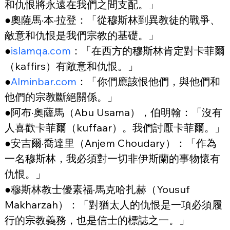
和仇恨將永遠在我們之間支配。」
●奧薩馬·本·拉登：「從穆斯林到異教徒的戰爭、
敵意和仇恨是我們宗教的基礎。」
●
islamqa.com
：「在西方的穆斯林肯定對卡菲爾
（kaffirs）有敵意和仇恨。」
●
Alminbar.com
：「你們應該恨他們，與他們和
他們的宗教斷絕關係。」
●阿布·奧薩馬（Abu Usama），伯明翰：「沒有
人喜歡卡菲爾（kuffaar）。我們討厭卡菲爾。」
●安吉爾·喬達里（Anjem Choudary）：「作為
一名穆斯林，我必須對一切非伊斯蘭的事物懷有
仇恨。」
●穆斯林教士優素福·馬克哈扎赫（Yousuf 
Makharzah）：「對猶太人的仇恨是一項必須履
行的宗教義務，也是信士的標誌之一。」