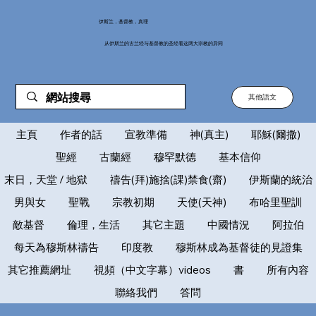
伊斯兰，基督教，真理
从伊斯兰的古兰经与基督教的圣经看这两大宗教的异同
其他語文
主頁
作者的話
宣教準備
神(真主)
耶穌(爾撒)
聖經
古蘭經
穆罕默德
基本信仰
末日，天堂 / 地獄
禱告(拜)施捨(課)禁食(齋)
伊斯蘭的統治
男與女
聖戰
宗教初期
天使(天神)
布哈里聖訓
敵基督
倫理，生活
其它主題
中國情況
阿拉伯
每天為穆斯林禱告
印度教
穆斯林成為基督徒的見證集
其它推薦網址
視頻（中文字幕）videos
書
所有內容
聯絡我們
答問