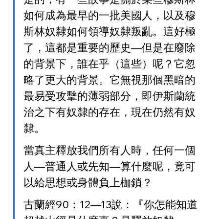
如何成為最早的一批美國人，以及穆
斯林奴隸如何領導奴隸叛亂。這好極
了，這都是重要的歷史—但是在廢除
的背景下，誰在乎（這些）呢？它忽
略了更大的背景。它無視那個黑暗的
最易受攻擊的薄弱部分，即伊斯蘭統
治之下有奴隸的存在，現在仍然有奴
隸。
當真主釋放我們所有人時，任何一個
人—普通人或先知—算什麼呢，竟可
以給思想或身體負上枷鎖？
古蘭經90：12—13說：『你怎能知道