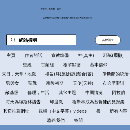
伊斯兰，基督教，真理
从伊斯兰的古兰经与基督教的圣经看这两大宗教的异同
其他語文
主頁
作者的話
宣教準備
神(真主)
耶穌(爾撒)
聖經
古蘭經
穆罕默德
基本信仰
末日，天堂 / 地獄
禱告(拜)施捨(課)禁食(齋)
伊斯蘭的統治
男與女
聖戰
宗教初期
天使(天神)
布哈里聖訓
敵基督
倫理，生活
其它主題
中國情況
阿拉伯
每天為穆斯林禱告
印度教
穆斯林成為基督徒的見證集
其它推薦網址
視頻（中文字幕）videos
書
所有內容
聯絡我們
答問