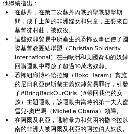
他繼續指出：
在蘇丹，在第二次蘇丹內戰的聖戰襲擊期
間，成千上萬的非洲婦女和兒童，主要來自
基督徒村莊，被奴役。
這些奴隸貿易中所產生的恐怖故事促使了國
際基督教團結聯盟（Christian Solidarity 
International）在由歐洲和美國資助的奴隸
回購運動中釋放了超過10萬名奴隸。
恐怖組織博科哈拉姆（Boko Haram）實施
的尼日利亞伊斯蘭主義奴隸貿易罪行，引發
了#BringBackOurGirls（#帶回我們的女
孩）主題運動，該運動由當時的第一夫人蜜
雪兒•奧巴馬（Michelle Obama）領導。
在阿爾及利亞，逃離暴力和貧困的撒哈拉以
南的非洲人被阿爾及利亞的阿拉伯人奴役。