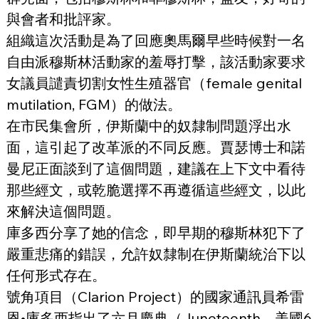
與會者和批評家。
組織這次活動是為了回應奧馬爾早些時候對一名
自由派穆斯林活動家的羞辱打擊，該活動家要求
女議員譴責切割女性生殖器官（female genital 
mutilation, FGM）的做法。
在市民集會所，伊斯蘭中的奴隸制問題浮出水
面，這引起了改革派的不同反應。賈瑟博士和諾
曼尼正面談到了這個問題，建議在上下文中看待
那些經文，或乾脆選擇不再遵循這些經文，以此
來解決這個問題。
庫多西分享了她的信念，即早期的穆斯林犯下了
嚴重悲痛的錯誤，允許奴隸制在伊斯蘭統治下以
任何形式存在。
號角項目（Clarion Project）的國家通訊員希雷
恩•庫多西指出了六月慶典（Juneteenth，美國6