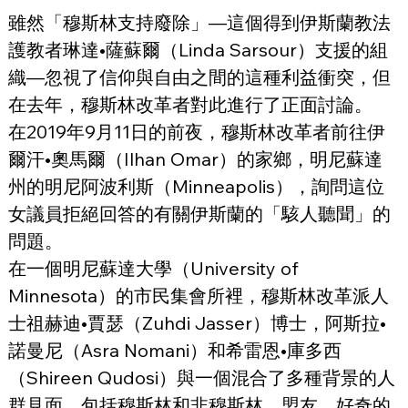
雖然「穆斯林支持廢除」—這個得到伊斯蘭教法
護教者琳達•薩蘇爾（Linda Sarsour）支援的組
織—忽視了信仰與自由之間的這種利益衝突，但
在去年，穆斯林改革者對此進行了正面討論。
在2019年9月11日的前夜，穆斯林改革者前往伊
爾汗•奧馬爾（Ilhan Omar）的家鄉，明尼蘇達
州的明尼阿波利斯（Minneapolis），詢問這位
女議員拒絕回答的有關伊斯蘭的「駭人聽聞」的
問題。
在一個明尼蘇達大學（University of 
Minnesota）的市民集會所裡，穆斯林改革派人
士祖赫迪•賈瑟（Zuhdi Jasser）博士，阿斯拉•
諾曼尼（Asra Nomani）和希雷恩•庫多西
（Shireen Qudosi）與一個混合了多種背景的人
群見面，包括穆斯林和非穆斯林，盟友，好奇的