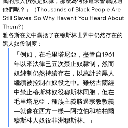
萬的黑人仍然是奴隸，那麼為何你還未曾聽說過
他們呢？」（Thousands of Black People Are 
Still Slaves. So Why Haven’t You Heard About 
Them?）
雅各斯在文中囊括了在穆斯林世界中仍然存在的
黑人奴役制度：
「例如，在毛里塔尼亞，盡管自1961
年以來法律已五次禁止奴隸制，然而
奴隸制仍然持續存在，以萬計的黑人
繼續被控制在奴役之中。雖然古蘭經
中禁止穆斯林奴役穆斯林同胞，但在
毛里塔尼亞，種族主義勝過宗教教義
—就像在西方一樣—阿拉伯和柏柏爾
穆斯林人奴役非洲穆斯林。」