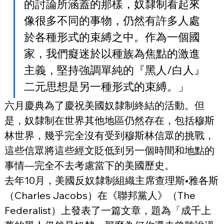
的討論所涵蓋的那樣，奴隸制看起來
像很多不同的事物，仍然有許多人處
於各種形式的束縛之中。作為一個國
家，我們癡迷於以種族為焦點的激進
主義，堅持強調單純的『黑人/白人』
二元思想是另一種形式的束縛。」
六月慶典為了慶祝美國奴隸制終結的活動。但
是，奴隸制在世界其他地區仍然存在，包括穆斯
林世界，幾乎完全沒有受到穆斯林信眾的挑戰，
這些信眾將這些經文貶低到另一個時間和地點的
事情—完全不去考慮當下的美國歷史。
去年10月，美國反奴隸制組織主席查理斯•雅各斯
（Charles Jacobs）在《聯邦黨人》（The 
Federalist）上發表了一篇文章，題為「成千上