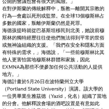
公開的會議也會有很大的風險。」
在對伊斯蘭的傳統解釋中，叛教—離開其宗教的
行為—會處以死刑或監禁。在全球13個穆斯林占
多數的國家，叛離伊斯蘭仍然是死罪。
海德孩提時就從巴基斯坦移民到北美，她說前穆
斯林的獨特經歷往往使他們無法得到平常的世俗
或無神論組織的支援。「我們在安全和隱私方面
有特殊的需求，」海德說，「一些前穆斯林比其
他人更害怕當地穆斯林群體和家族，因此
EXMNA為那些不便參加任何公共活動的人提供
地方。」
海德計畫於5月26日在波特蘭州立大學
（Portland State University）演講。該大學的
一位男畢業生雅茲德（Yazid，化名）組織了當地
的分會。他解釋說會場的酒吧設置是有意如此