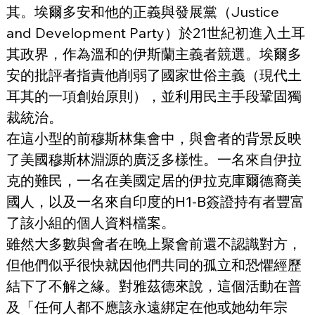
其。埃爾多安和他的正義與發展黨（Justice 
and Development Party）於21世紀初進入土耳
其政界，作為溫和的伊斯蘭主義者競選。埃爾多
安的批評者指責他削弱了國家世俗主義（現代土
耳其的一項創始原則），並利用民主手段鞏固獨
裁統治。
在這小型的前穆斯林集會中，與會者的背景反映
了美國穆斯林淵源的廣泛多樣性。一名來自伊拉
克的難民，一名在美國定居的伊拉克庫爾德裔美
國人，以及一名來自印度的H1-B簽證持有者豐富
了該小組的個人資料檔案。
雖然大多數與會者在晚上聚會前還不認識對方，
但他們似乎很快就因他們共同的孤立和恐懼經歷
結下了不解之緣。對雅茲德來說，這個活動在普
及「任何人都不應該永遠綁定在他或她幼年宗