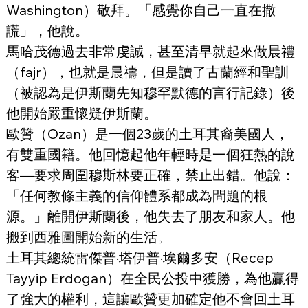
Washington）敬拜。「感覺你自己一直在撒
謊」，他說。
馬哈茂德過去非常虔誠，甚至清早就起來做晨禮
（fajr），也就是晨禱，但是讀了古蘭經和聖訓
（被認為是伊斯蘭先知穆罕默德的言行記錄）後
他開始嚴重懷疑伊斯蘭。
歐贊（Ozan）是一個23歲的土耳其裔美國人，
有雙重國籍。他回憶起他年輕時是一個狂熱的說
客—要求周圍穆斯林要正確，禁止出錯。他說：
「任何教條主義的信仰體系都成為問題的根
源。」離開伊斯蘭後，他失去了朋友和家人。他
搬到西雅圖開始新的生活。
土耳其總統雷傑普·塔伊普·埃爾多安（Recep 
Tayyip Erdogan）在全民公投中獲勝，為他贏得
了強大的權利，這讓歐贊更加確定他不會回土耳