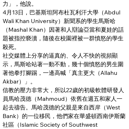
力」，他說。
4月13日，巴基斯坦阿布杜瓦利汗大學（Abdul 
Wali Khan University）新聞系的學生馬斯哈
（Mashal Khan）因著和人辯論亞當和夏娃的話
題被指控褻瀆，隨後在校園裡被一群憤怒的學生
殺死。
社交媒體上分享的逼真的、令人不快的視頻顯
示，馬斯哈站著一動不動，幾十個憤怒的男生圍
著他拳打腳踢，一邊高喊「真主更大（Allahu 
Akbar）」。
信教的壓力非常大，所以22歲的初級軟體研發人
員馬哈茂德（Mahmoud）依舊在週五和家人一
起去禱告。馬哈茂德的父親是來自西岸（West 
Bank）的一位移民，他們家在華盛頓西南伊斯蘭
社區（Islamic Society of Southwest 