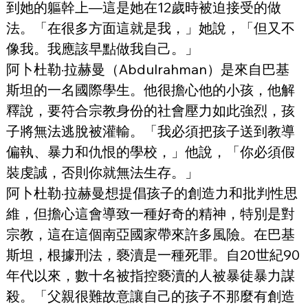
到她的軀幹上—這是她在12歲時被迫接受的做
法。「在很多方面這就是我，」她說，「但又不
像我。我應該早點做我自己。」
阿卜杜勒·拉赫曼（Abdulrahman）是來自巴基
斯坦的一名國際學生。他很擔心他的小孩，他解
釋說，要符合宗教身份的社會壓力如此強烈，孩
子將無法逃脫被灌輸。「我必須把孩子送到教導
偏執、暴力和仇恨的學校，」他說，「你必須假
裝虔誠，否則你就無法生存。」
阿卜杜勒·拉赫曼想提倡孩子的創造力和批判性思
維，但擔心這會導致一種好奇的精神，特別是對
宗教，這在這個南亞國家帶來許多風險。在巴基
斯坦，根據刑法，褻瀆是一種死罪。自20世紀90
年代以來，數十名被指控褻瀆的人被暴徒暴力謀
殺。「父親很難故意讓自己的孩子不那麼有創造