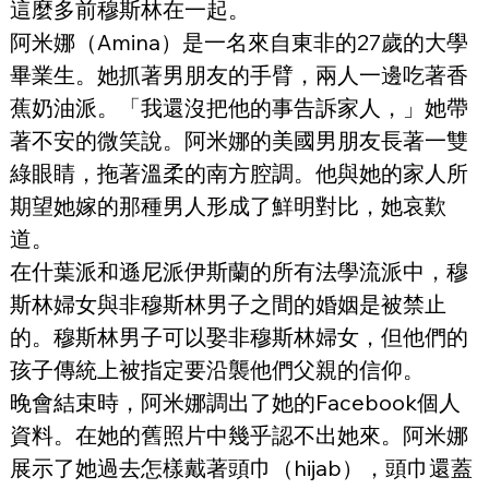
這麼多前穆斯林在一起。
阿米娜（Amina）是一名來自東非的27歲的大學
畢業生。她抓著男朋友的手臂，兩人一邊吃著香
蕉奶油派。「我還沒把他的事告訴家人，」她帶
著不安的微笑說。阿米娜的美國男朋友長著一雙
綠眼睛，拖著溫柔的南方腔調。他與她的家人所
期望她嫁的那種男人形成了鮮明對比，她哀歎
道。
在什葉派和遜尼派伊斯蘭的所有法學流派中，穆
斯林婦女與非穆斯林男子之間的婚姻是被禁止
的。穆斯林男子可以娶非穆斯林婦女，但他們的
孩子傳統上被指定要沿襲他們父親的信仰。
晚會結束時，阿米娜調出了她的Facebook個人
資料。在她的舊照片中幾乎認不出她來。阿米娜
展示了她過去怎樣戴著頭巾（hijab），頭巾還蓋