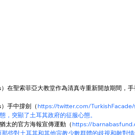
Erbas）在聖索菲亞大教堂作為清真寺重新開放期間
as）手中撐劍（
https://twitter.com/TurkishFa
態，突顯了土耳其政府的征服心態。
猶太的官方海報宣傳運動（
https://barnabasfund.
oards-in-kon/），而那些對土耳其和其他宗教少數群