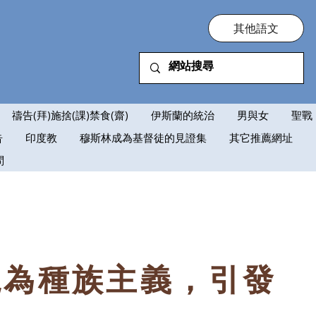
其他語文
禱告(拜)施捨(課)禁食(齋)
伊斯蘭的統治
男與女
聖戰
告
印度教
穆斯林成為基督徒的見證集
其它推薦網址
問
視為種族主義，引發