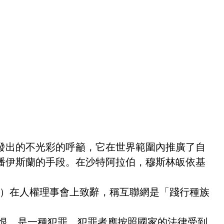
發出的不光彩的呼籲，它在世界範圍內推廣了自
播伊斯蘭的手段。在沙特阿拉伯，穆斯林皈依基
Balawi）在人權理事會上致辭，稱互聯網是「踐行種族
仇恨…是一種犯罪，犯罪者應按照國家的法律受到