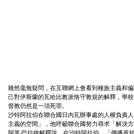
雖然毫無疑問，在互聯網上會看到種族主義和偏
己對伊斯蘭的瓦哈比教派恪守教規的解釋，學校
督教仍然是一項死罪。
沙特阿拉伯在聯合國日內瓦辦事處的人權負責人麥沙阿爾·
主義的空間」，他呼籲聯合國努力尋求「解決方
阿里·巴拉維解釋說，在沙特阿拉伯，「傳播基