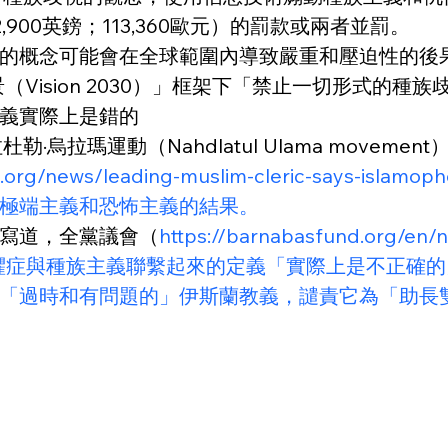
,900英鎊；113,360歐元）的罰款或兩者並罰。
的概念可能會在全球範圍內導致嚴重和壓迫性的後
Vision 2030）」框架下「禁止一切形式的種
義實際上是錯的
瑪運動（Nahdlatul Ulama movement）的秘
d.org/news/leading-muslim-cleric-says-islamop
極端主義和恐怖主義的結果。
寫道，全黨議會（
https://barnabasfund.org/en/n
a）小組將伊斯蘭恐懼症與種族主義聯繫起來的定義「實際上
「過時和有問題的」伊斯蘭教義，譴責它為「助長