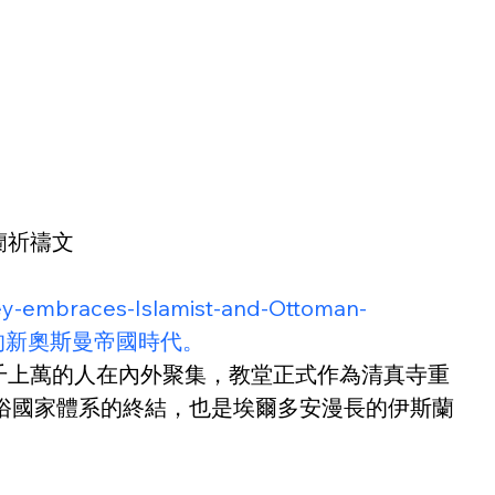
蘭祈禱文
ey-embraces-Islamist-and-Ottoman-
統的新奧斯曼帝國時代。
千上萬的人在內外聚集，教堂正式作為清真寺重
耳其世俗國家體系的終結，也是埃爾多安漫長的伊斯蘭