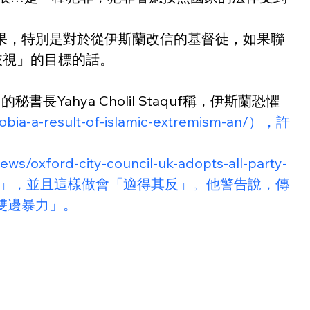
果，特別是對於從伊斯蘭改信的基督徒，如果聯
族歧視」的目標的話。
書長Yahya Cholil Staquf稱，伊斯蘭恐懼
hobia-a-result-of-islamic-extremism-an/），許
ews/oxford-city-council-uk-adopts-all-party-
是不正確的」，並且這樣做會「適得其反」。他警告說，傳
雙邊暴力」。