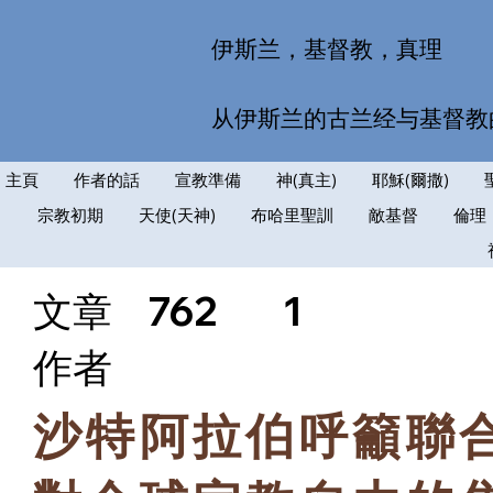
伊斯兰，基督教，真理
从伊斯兰的古兰经与基督教
主頁
作者的話
宣教準備
神(真主)
耶穌(爾撒)
宗教初期
天使(天神)
布哈里聖訓
敵基督
倫理
文章
762
1
​作者
沙特阿拉伯呼籲聯