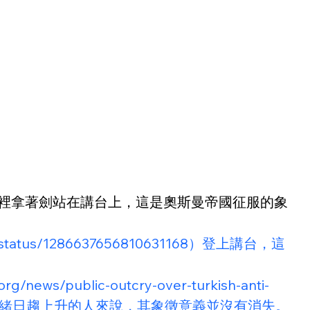
，手裡拿著劍站在講台上，這是奧斯曼帝國征服的象
cade/status/1286637656810631168）登上講台，這
org/news/public-outcry-over-turkish-anti-
體的歧視和敵對情緒日趨上升的人來說，其象徵意義並沒有消失。