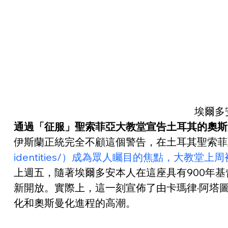
埃爾多
通過「征服」聖索菲亞大教堂宣告土耳其的奧斯
伊斯蘭正統完全不顧這個警告，在土耳其聖索菲
identities/）成為眾人矚目的焦點，大
上週五，隨著埃爾多安本人在這座具有900年
新開放。實際上，這一刻宣佈了由卡瑪律·阿塔圖爾克
化和奧斯曼化進程的高潮。