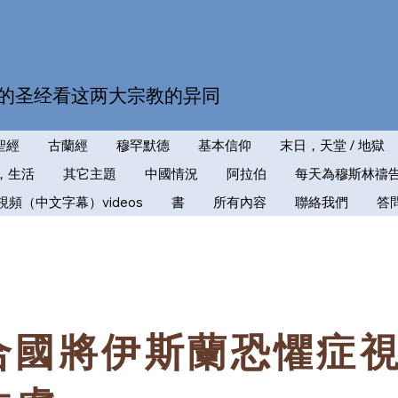
的圣经看这两大宗教的异同
聖經
古蘭經
穆罕默德
基本信仰
末日，天堂 / 地獄
，生活
其它主題
中國情況
阿拉伯
每天為穆斯林禱
視頻（中文字幕）videos
書
所有內容
聯絡我們
答
合國將伊斯蘭恐懼症