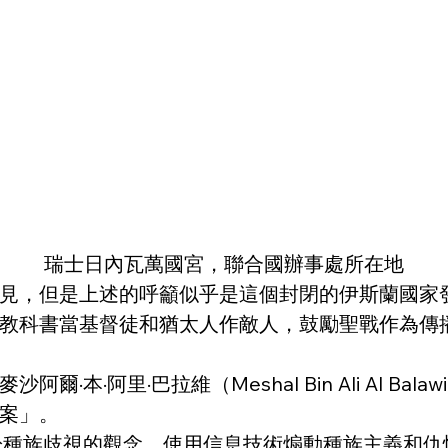
瑞士日內瓦萬國宮，聯合國辦事處所在地
見，但是上述的呼籲似乎是這個封閉的伊斯蘭國家
教科書當基督徒和猶太人作敵人，鼓勵聖戰作為傳
本·阿里·巴拉維（Meshal Bin Ali Al 
案」。
於種族歧視的觀念，使用信息技術煽動種族主義和