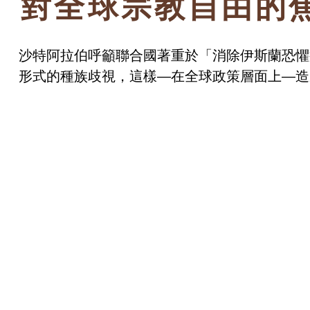
對全球宗教自由的
沙特阿拉伯呼籲聯合國著重於「消除伊斯蘭恐懼
形式的種族歧視，這樣—在全球政策層面上—造