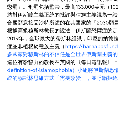
懲罰」。刑罰包括監禁，最高133,000美元（102
將對伊斯蘭主義正統的批評與種族主義混為一談
合國願意接受沙特所述的在其國家的「2030願景（
根據高級穆斯林教長的說法，伊斯蘭恐懼症的定
2019年，全球最大的穆斯林組織，印尼的納德拉杜勒·烏拉
症並非植根於種族主義（
https://barnabasfun
多國家對穆斯林的不信任是全世界伊斯蘭主義的
這位有影響力的教長在英國的《每日電訊報》上
definition-of-islamophobi
統的穆斯林思維方式「需要改變」，並呼籲拒絕