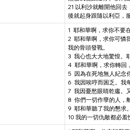
21 以利沙就離開他回
後就起身跟隨以利亞，
1  耶和華啊，求你不
2  耶和華啊，求你可
我的骨頭發戰。
3  我心也大大地驚惶
4  耶和華啊，求你轉
5  因為在死地無人紀
6  我因唉哼而困乏。
7  我因憂愁眼睛乾癟
8  你們一切作孽的人
9  耶和華聽了我的懇
10 我的一切仇敵都必