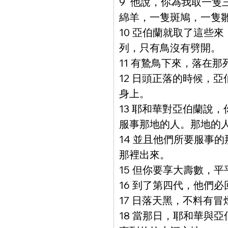
9  他說，你為我取一
綿羊，一隻斑鳩，一隻
10 亞伯蘭就取了這些
列，只有鳥沒有劈開。
11 有鷙鳥下來，落在
12 日頭正落的時候，
身上。
13 耶和華對亞伯蘭說
服事那地的人。那地的
14 並且他們所要服事
那裡出來。
15 但你要享大壽數，
16 到了第四代，他們
17 日落天黑，不料有
18 當那日，耶和華與