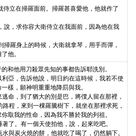
，就侍立在掃羅面前。掃羅甚喜愛他，他就作了
西，說，求你容大衛侍立在我面前，因為他在我
臨到掃羅身上的時候，大衛就拿琴，用手而彈，
離了他。
所行的和他用刀殺眾先知的事都告訴耶洗別。
見以利亞，告訴他說，明日約在這時候，我若不使
命一樣，願神明重重地降罰與我。
起來逃命，到了猶大的別是巴，將僕人留在那裡，
日的路程，來到一棵羅騰樹下，就坐在那裡求死，
求你取我的性命，因為我不勝於我的列祖。
，睡著了。有一個天使拍他，說，起來吃吧。
一瓶水與炭火燒的餅，他就吃了喝了，仍然躺下。