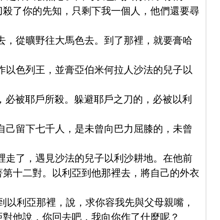
刀殺了你的先知，只剩下我一個人，他們還要尋
回去，從曠野往大馬色去。到了那裡，就要膏哈
戶作以色列王，並膏亞伯米何拉人沙法的兒子以
的，必被耶戶所殺。躲避耶戶之刀的，必被以利
為自己留下七千人，是未曾向巴力屈膝的，未曾
那裡走了，遇見沙法的兒子以利沙耕地。在他前
著第十二對。以利亞到他那裡去，將自己的外衣
跑到以利亞那裡，說，求你容我先與父母親嘴，
亞對他說，你回去吧，我向你作了什麼呢？