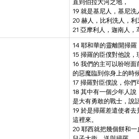
直到伯拉大河之地，
19 就是基尼人，基尼
20 赫人，比利洗人，
21 亞摩利人，迦南人
14 耶和華的靈離開掃
15 掃羅的臣僕對他說
16 我們的主可以吩咐
的惡魔臨到你身上的時
17 掃羅對臣僕說，你
18 其中有一個少年人
是大有勇敢的戰士，說
19 於是掃羅差遣使者
這裡來。
20 耶西就把幾個餅和
兒子大衛，送與掃羅。