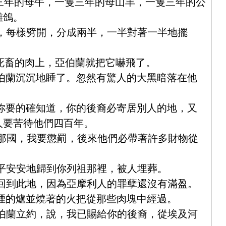
隻三年的母牛，一隻三年的母山羊，一隻三年的公
雛鴿。
來，每樣劈開，分成兩半，一半對著一半地擺
那死畜的肉上，亞伯蘭就把它嚇飛了。
亞伯蘭沉沉地睡了。忽然有驚人的大黑暗落在他
，你要的確知道，你的後裔必寄居別人的地，又
人要苦待他們四百年。
的那國，我要懲罰，後來他們必帶著許多財物從
平平安安地歸到你列祖那裡，被人埋葬。
必回到此地，因為亞摩利人的罪孽還沒有滿盈。
冒煙的爐並燒著的火把從那些肉塊中經過。
亞伯蘭立約，說，我已賜給你的後裔，從埃及河