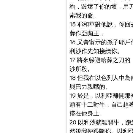
約，毀壞了你的壇，用
索我的命。
15 耶和華對他說，你
薛作亞蘭王，
16 又膏甯示的孫子耶
利沙作先知接續你。
17 將來躲避哈薛之刀
沙所殺。
18 但我在以色列人中
與巴力親嘴的。
19 於是，以利亞離開
頭有十二對牛，自己趕
搭在他身上。
20 以利沙就離開牛，
然後我便跟隨你。以利