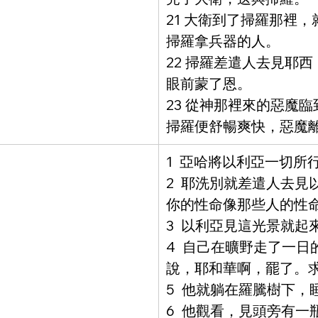
21 大衛到了掃羅那裡
掃羅拿兵器的人。
22 掃羅差遣人去見耶
眼前蒙了恩。
23 從神那裡來的惡魔
掃羅便舒暢爽快，惡魔
1  亞哈將以利亞一切
2  耶洗別就差遣人去
你的性命像那些人的性
3  以利亞見這光景就
4  自己在曠野走了一
說，耶和華啊，罷了。
5  他就躺在羅騰樹下
6  他觀看，見頭旁有