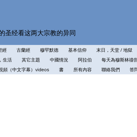
的圣经看这两大宗教的异同
聖經
古蘭經
穆罕默德
基本信仰
末日，天堂 / 地獄
，生活
其它主題
中國情況
阿拉伯
每天為穆斯林禱
視頻（中文字幕）videos
書
所有內容
聯絡我們
答