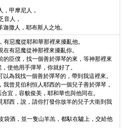
洗人，甲摩尼人，
利乏音人，
，革迦撒人，耶布斯人之地。
羅，有惡魔從耶和華那裡來擾亂他。
，現在有惡魔從神那裡來擾亂你。
面前的臣僕，找一個善於彈琴的來，等神那裡來
候，使他用手彈琴，你就好了。
們可以為我找一個善於彈琴的，帶到我這裡來。
說，我曾見伯利恒人耶西的一個兒子善於彈琴，
話合宜，容貌俊美，耶和華也與他同在。
去見耶西，說，請你打發你放羊的兒子大衛到我
一皮袋酒，並一隻山羊羔，都馱在驢上，交給他