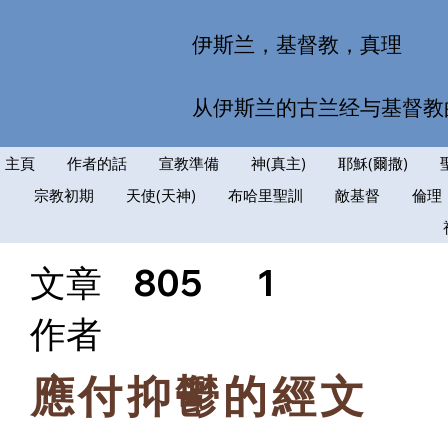
伊斯兰，基督教，真理
从伊斯兰的古兰经与基督教
主頁
作者的話
宣教準備
神(真主)
耶穌(爾撒)
宗教初期
天使(天神)
布哈里聖訓
敵基督
倫理
文章
805
1
​作者
應付抑鬱的經文