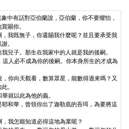
在異象中有話對亞伯蘭說，亞伯蘭，你不要懼怕，
地賞賜你。
華啊，我既無子，你還賜我什麼呢？並且要承受我
以謝。
有給我兒子。那生在我家中的人就是我的後嗣。
說，這人必不成為你的後嗣。你本身所生的才成為
，說，你向天觀看，數算眾星，能數得過來嗎？又
如此。
耶和華就以此為他的義。
我是耶和華，曾領你出了迦勒底的吾珥，為要將這
華啊，我怎能知道必得這地為業呢？