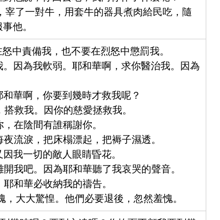
去，宰了一對牛，用套牛的器具煮肉給民吃，隨
服事他。
要在怒中責備我，也不要在烈怒中懲罰我。
憐我。因為我軟弱。耶和華啊，求你醫治我。因為
。耶和華啊，你要到幾時才救我呢？
回，搭救我。因你的慈愛拯救我。
念你，在陰間有誰稱謝你。
我每夜流淚，把床榻漂起，把褥子濕透。
。又因我一切的敵人眼睛昏花。
，離開我吧。因為耶和華聽了我哀哭的聲音。
求。耶和華必收納我的禱告。
羞愧，大大驚惶。他們必要退後，忽然羞愧。