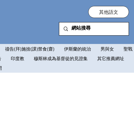
其他語文
禱告(拜)施捨(課)禁食(齋)
伊斯蘭的統治
男與女
聖戰
告
印度教
穆斯林成為基督徒的見證集
其它推薦網址
問