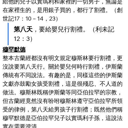
給他的兒子以實瑪利和家裡的一切男子，無論是
在家裡生的，是用銀子買的，都行了割禮。（創
世記17：10－14，23）
第八天
，要給嬰兒行割禮。（利未記
12：3）
穆罕默德
整本古蘭經都沒有明文規定穆斯林要行割禮，更
沒說要第八天行。關於嬰兒何時行割禮，伊斯蘭
傳統有不同說法。有趣的是，同樣這些的伊斯蘭
文獻亦鼓勵女孩受割禮，這是很殘忍、不人道的
做法。穆斯林既稱伊斯蘭等同亞伯拉罕的宗教，
但古蘭經竟然沒有吩咐穆斯林遵守亞伯拉罕所領
受的律例，第八天給男孩子行割禮；既然他們稱
穆罕默德是亞伯拉罕兒子以實瑪利子孫，這說法
實在需要澄清。