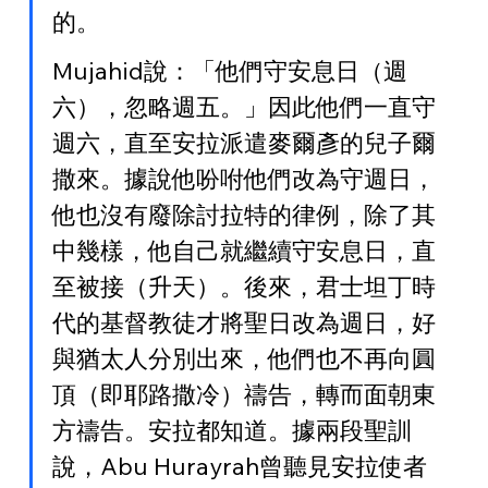
的。
Mujahid說：「他們守安息日（週
六），忽略週五。」因此他們一直守
週六，直至安拉派遣麥爾彥的兒子爾
撒來。據說他吩咐他們改為守週日，
他也沒有廢除討拉特的律例，除了其
中幾樣，他自己就繼續守安息日，直
至被接（升天）。後來，君士坦丁時
代的基督教徒才將聖日改為週日，好
與猶太人分別出來，他們也不再向圓
頂（即耶路撒冷）禱告，轉而面朝東
方禱告。安拉都知道。據兩段聖訓
說，Abu Hurayrah曾聽見安拉使者