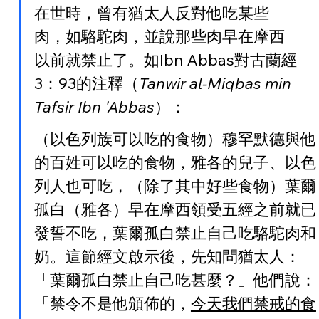
在世時，曾有猶太人反對他吃某些
肉，如駱駝肉，並說那些肉早在摩西
以前就禁止了。如Ibn Abbas對古蘭經
3：93的注釋（
Tanwir al-Miqbas min 
Tafsir Ibn 'Abbas
）：
（以色列族可以吃的食物）穆罕默德與他
的百姓可以吃的食物，雅各的兒子、以色
列人也可吃，（除了其中好些食物）葉爾
孤白（雅各）早在摩西領受五經之前就已
發誓不吃，葉爾孤白禁止自己吃駱駝肉和
奶。這節經文啟示後，先知問猶太人：
「葉爾孤白禁止自己吃甚麼？」他們說：
「禁令不是他頒佈的，
今天我們禁戒的食