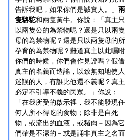
告訴我吧，如果你們是誠實人。」
兩
隻駱駝
和兩隻黃牛。你說：「真主只
以兩隻公的為禁物呢？還是只以兩隻
母的為禁物呢？還是只以兩隻母的所
孕育的為禁物呢？難道真主以此囑咐
你們的時候，你們會作見證嗎？假借
真主的名義而造謠，以致無知地使人
迷誤的人，有誰比他還不義呢？真主
必定不引導不義的民眾。」你說：
「在我所受的啟示裡，我不能發現任
何人所不得吃的食物；除非是自死
物，或流出的血液，或豬肉－因為它
們確是不潔的－或是誦非真主之名而