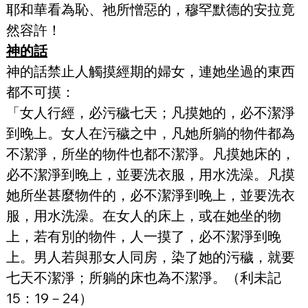
耶和華看為恥、祂所憎惡的，穆罕默德的安拉竟
然容許！
神的話
神的話禁止人觸摸經期的婦女，連她坐過的東西
都不可摸：
「女人行經，必污穢七天；凡摸她的，必不潔淨
到晚上。女人在污穢之中，凡她所躺的物件都為
不潔淨，所坐的物件也都不潔淨。凡摸她床的，
必不潔淨到晚上，並要洗衣服，用水洗澡。凡摸
她所坐甚麼物件的，必不潔淨到晚上，並要洗衣
服，用水洗澡。在女人的床上，或在她坐的物
上，若有別的物件，人一摸了，必不潔淨到晚
上。男人若與那女人同房，染了她的污穢，就要
七天不潔淨；所躺的床也為不潔淨。（利未記
15：19－24）