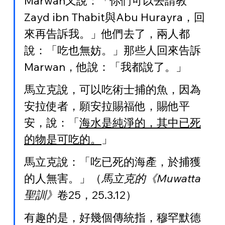
Marwan又說：「你們可以去請教
Zayd ibn Thabit與Abu Hurayra，回
來再告訴我。」他們去了，兩人都
說：「吃也無妨。」那些人回來告訴
Marwan，他說：「我都說了。」
馬立克說，可以吃術士捕的魚，因為
安拉使者，願安拉賜福他，賜他平
安，說：「
海水是純淨的，其中已死
的物是可吃的。
」
馬立克說：「吃已死的海產，於捕獲
的人無害。」（
馬立克的《Muwatta
聖訓》
卷25，25.3.12）
有趣的是，好幾個傳統指，穆罕默德