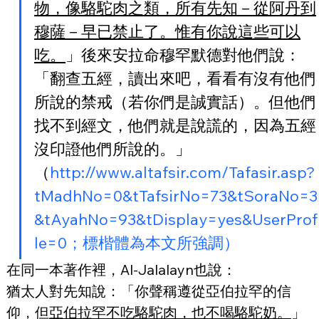
物，像駱駝肉之類，所有先知－從阿丹到
穆薩－早已禁止了。惟有你說這些可以
吃。
」後來安拉命穆罕默德對他們說：
「翻查五經，讀出來吧，看看有沒有他們
所說的禁戒（若你們是誠實話）。但他們
找不到經文，他們就是說謊的，因為五經
沒印證他們所說的。」
（
http://www.altafsir.com/Tafasir.asp?
tMadhNo=0&tTafsirNo=73&tSoraNo=3
&tAyahNo=93&tDisplay=yes&UserProf
le=0；標楷體為本文所強調）
在同一本著作裡，Al-Jalalayn也說：
猶太人對先知說：「你聲稱遵從亞伯拉罕的信
仰，但
亞伯拉罕不吃駱駝肉，也不喝駱駝奶。
」