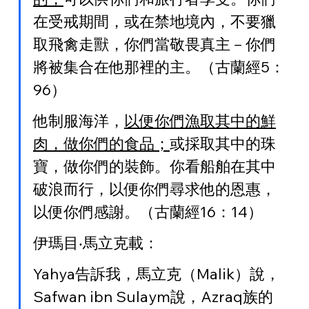
在受戒期間，或在禁地境內，不要獵
取飛禽走獸，你們當敬畏真主－你們
將被集合在他那裡的主。（古蘭經5：
96）
他制服海洋，
以便你們漁取其中的鮮
肉，做你們的食品；
或採取其中的珠
寶，做你們的裝飾。你看船舶在其中
破浪而行，以便你們尋求他的恩惠，
以便你們感謝。（古蘭經16：14）
伊瑪目‧馬立克載：
Yahya告訴我，馬立克（Malik）說，
Safwan ibn Sulaym說，Azraq族的