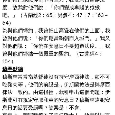
度，故我對他們說：「你們變成卑賤的猿猴
吧。」（古蘭經2：65；另參4：47；7：163－
64）
為與他們締約，我曾把山高聳在他們的上面，我
曾對他們說：「你們應當鞠躬而入城門。」我又
對他們說：「你們在安息日不要超過法度。」我
曾與他們締結一個嚴重的盟約。（古蘭經4：
154）
穆罕默德
穆斯林常常指基督徒沒有持守摩西律法，如不可
吃豬肉等，他們的前設是，伊斯蘭教法是與摩西
律法一致的。由這指控，就引申出這個問題：伊
斯蘭可有規定守耶和華的安息日？穆斯林違犯安
息日的話要受罰嗎？答案是：不會。