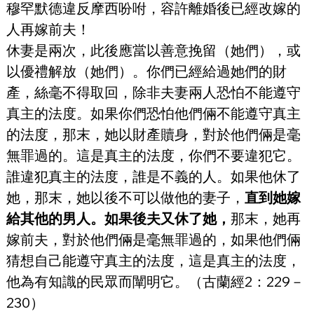
穆罕默德違反摩西吩咐，容許離婚後已經改嫁的
人再嫁前夫！
休妻是兩次，此後應當以善意挽留（她們），或
以優禮解放（她們）。你們已經給過她們的財
產，絲毫不得取回，除非夫妻兩人恐怕不能遵守
真主的法度。如果你們恐怕他們倆不能遵守真主
的法度，那末，她以財產贖身，對於他們倆是毫
無罪過的。這是真主的法度，你們不要違犯它。
誰違犯真主的法度，誰是不義的人。如果他休了
她，那末，她以後不可以做他的妻子，
直到她嫁
給其他的男人。如果後夫又休了她，
那末，她再
嫁前夫，對於他們倆是毫無罪過的，如果他們倆
猜想自己能遵守真主的法度，這是真主的法度，
他為有知識的民眾而闡明它。（古蘭經2：229－
230）