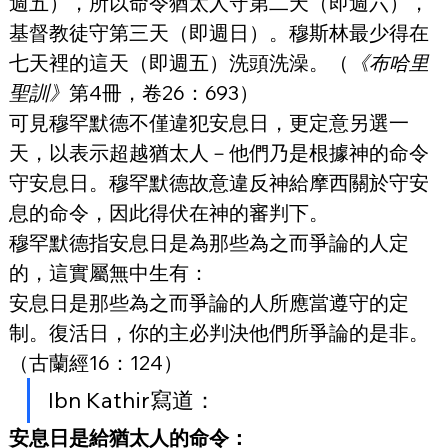
週五），所以命令猶太人守第二天（即週六），
基督教徒守第三天（即週日）。穆斯林最少得在
七天裡的這天（即週五）洗頭洗澡。（
《布哈里
聖訓》
第4冊，卷26：693）
可見穆罕默德不僅違犯安息日，更定意另選一
天，以表示超越猶太人－他們乃是根據神的命令
守安息日。穆罕默德故意違反神給摩西關於守安
息的命令，因此得伏在神的審判下。
穆罕默德指安息日是為那些為之而爭論的人定
的，這實屬無中生有：
安息日是那些為之而爭論的人所應當遵守的定
制。復活日，你的主必判決他們所爭論的是非。
（古蘭經16：124）
Ibn Kathir寫道：
安息日是給猶太人的命令：