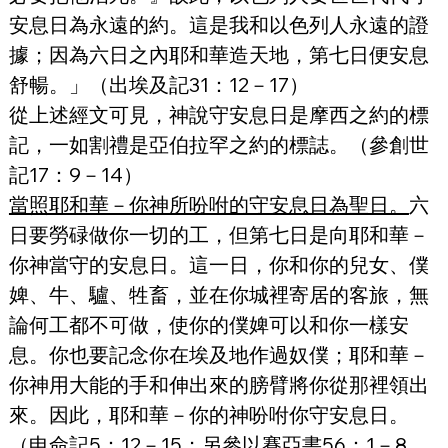
安息日為永遠的約。這是我和以色列人永遠的證
據；因為六日之內耶和華造天地，第七日便安息
舒暢。」（出埃及記31：12－17）
從上述經文可見，神說守安息日是摩西之約的標
記，一如割禮是亞伯拉罕之約的標誌。（參創世
記17：9－14）
當照耶和華－你神所吩咐的守安息日為聖日。
六
日要勞碌做你一切的工，但第七日是向耶和華－
你神當守的安息日。這一日，你和你的兒女、僕
婢、牛、驢、牲畜，並在你城裡寄居的客旅，無
論何工都不可做，使你的僕婢可以和你一樣安
息。你也要記念你在埃及地作過奴僕；耶和華－
你神用大能的手和伸出來的膀臂將你從那裡領出
來。因此，耶和華－你的神吩咐你守安息日。
（申命記5：12－15；另參以賽亞書56：1－8，