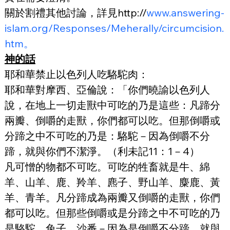
關於割禮其他討論，詳見http://
www.answering-
islam.org/Responses/Meherally/circumcision.
htm。
神的話
耶和華禁止以色列人吃駱駝肉：
耶和華對摩西、亞倫說：「你們曉諭以色列人
說，在地上一切走獸中可吃的乃是這些：凡蹄分
兩瓣、倒嚼的走獸，你們都可以吃。但那倒嚼或
分蹄之中不可吃的乃是：駱駝－因為倒嚼不分
蹄，就與你們不潔淨。（利未記11：1－4）
凡可憎的物都不可吃。可吃的牲畜就是牛、綿
羊、山羊、鹿、羚羊、麃子、野山羊、麋鹿、黃
羊、青羊。凡分蹄成為兩瓣又倒嚼的走獸，你們
都可以吃。但那些倒嚼或是分蹄之中不可吃的乃
是駱駝、兔子、沙番－因為是倒嚼不分蹄，就與