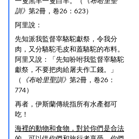
一隻黑羊一隻白羊。（
《布哈里聖
訓》
第2冊，卷26：623）
阿里說：
先知派我監督宰駱駝獻祭，令我分
肉，又分駱駝毛皮和蓋駱駝的布料。
阿里又說：「先知吩咐我監督宰駱駝
獻祭，不要把肉給屠夫作工錢。」
（
《布哈里聖訓》
第2冊，卷26：
774）
再者，伊斯蘭傳統指所有水產都可
吃！
海裡的動物和食物，對於你們是合法
的，
可以供你們和旅行者享受。你們