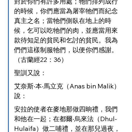
對於你們有許多用處；牠們排列成行
的時候，你們應當為屠宰牠們而紀念
真主之名；當牠們側臥在地上的時
候，乞可以吃牠們的肉，並應當用來
款待知足的貧民和乞討的貧民。我為
們們這樣制服牠們，以便你們感謝。
（古蘭經22：36）
聖訓又說：
艾奈斯‧本‧馬立克（Anas bin Malik）
說：
安拉的使者在麥地那做四晌禮，我們
和他在一起；在都爾‧烏來法（Dhul-
Hulaifa）做二哺禮，並在那兒過夜，