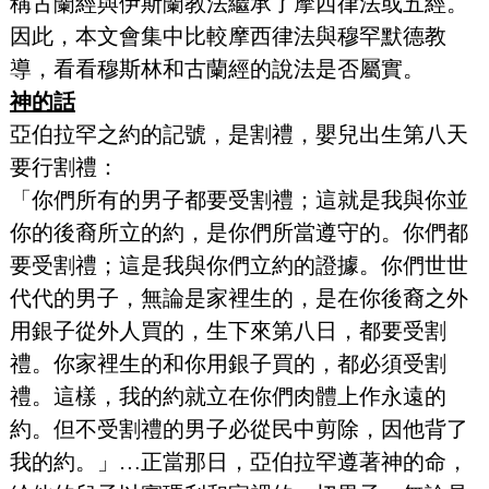
稱古蘭經與伊斯蘭教法繼承了摩西律法或五經。
因此，本文會集中比較摩西律法與穆罕默德教
導，看看穆斯林和古蘭經的說法是否屬實。
神的話
亞伯拉罕之約的記號，是割禮，嬰兒出生第八天
要行割禮：
「你們所有的男子都要受割禮；這就是我與你並
你的後裔所立的約，是你們所當遵守的。你們都
要受割禮；這是我與你們立約的證據。你們世世
代代的男子，無論是家裡生的，是在你後裔之外
用銀子從外人買的，生下來第八日，都要受割
禮。你家裡生的和你用銀子買的，都必須受割
禮。這樣，我的約就立在你們肉體上作永遠的
約。但不受割禮的男子必從民中剪除，因他背了
我的約。」…正當那日，亞伯拉罕遵著神的命，