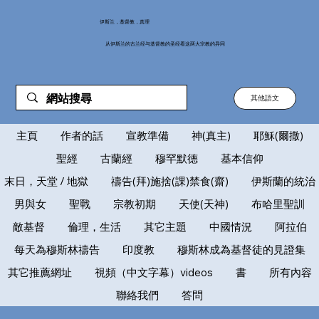
伊斯兰，基督教，真理
从伊斯兰的古兰经与基督教的圣经看这两大宗教的异同
其他語文
主頁
作者的話
宣教準備
神(真主)
耶穌(爾撒)
聖經
古蘭經
穆罕默德
基本信仰
末日，天堂 / 地獄
禱告(拜)施捨(課)禁食(齋)
伊斯蘭的統治
男與女
聖戰
宗教初期
天使(天神)
布哈里聖訓
敵基督
倫理，生活
其它主題
中國情況
阿拉伯
每天為穆斯林禱告
印度教
穆斯林成為基督徒的見證集
其它推薦網址
視頻（中文字幕）videos
書
所有內容
聯絡我們
答問