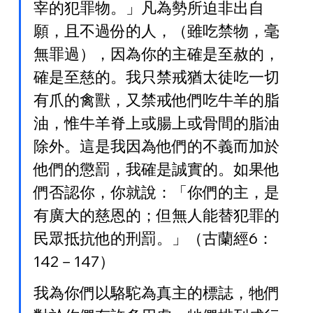
宰的犯罪物。」凡為勢所迫非出自
願，且不過份的人，（雖吃禁物，毫
無罪過），因為你的主確是至赦的，
確是至慈的。我只禁戒猶太徒吃一切
有爪的禽獸，又禁戒他們吃牛羊的脂
油，惟牛羊脊上或腸上或骨間的脂油
除外。這是我因為他們的不義而加於
他們的懲罰，我確是誠實的。如果他
們否認你，你就說：「你們的主，是
有廣大的慈恩的；但無人能替犯罪的
民眾抵抗他的刑罰。」（古蘭經6：
142－147）
我為你們以駱駝為真主的標誌，牠們