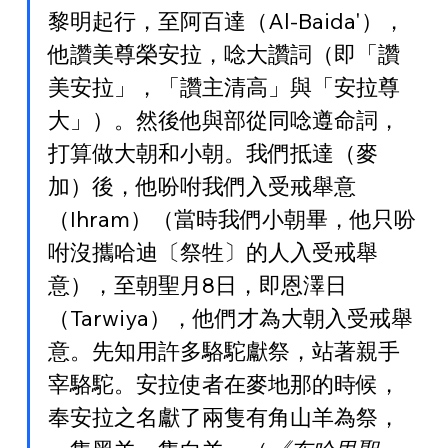
黎明起行，至阿百達（Al-Baida'），
他讚美尊榮安拉，唸大讚詞（即「讚
美安拉」，「讚主清高」與「安拉尊
大」）。然後他與部從同唸遵命詞，
打算做大朝和小朝。我們抵達（麥
加）後，他吩咐我們入受戒舉意
（Ihram）（當時我們小朝畢，他只吩
咐沒攜哈迪〔祭牲〕的人入受戒舉
意），至朝聖月8日，即恩澤日
（Tarwiya），他們才為大朝入受戒舉
意。先知用許多駱駝獻祭，站著親手
宰駱駝。安拉使者在麥地那的時候，
奉安拉之名獻了兩隻有角山羊為祭，