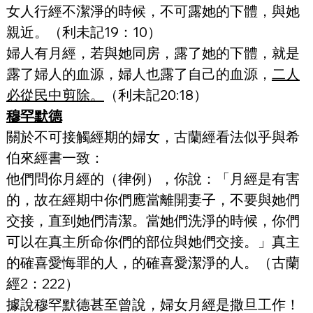
女人行經不潔淨的時候，不可露她的下體，與她
親近。（利未記19：10）
婦人有月經，若與她同房，露了她的下體，就是
露了婦人的血源，婦人也露了自己的血源，
二人
必從民中剪除。
（利未記20:18）
穆罕默德
關於不可接觸經期的婦女，古蘭經看法似乎與希
伯來經書一致：
他們問你月經的（律例），你說：「月經是有害
的，故在經期中你們應當離開妻子，不要與她們
交接，直到她們清潔。當她們洗淨的時候，你們
可以在真主所命你們的部位與她們交接。」真主
的確喜愛悔罪的人，的確喜愛潔淨的人。（古蘭
經2：222）
據說穆罕默德甚至曾說，婦女月經是撒旦工作！