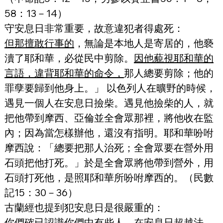
58：13－14）
守安息日非常重要，故意違犯者得處死：
但那擅敢行事的
，無論是本地人是寄居的，他褻
瀆了耶和華，必從民中剪除。
因他藐視耶和華的
言語，違背耶和華的命令，
那人總要剪除；他的
罪孽要歸到他身上。」 以色列人在曠野的時候，
遇見一個人在安息日撿柴。遇見他撿柴的人，就
把他帶到摩西、亞倫並全會眾那裡，將他收在監
內；因為當怎樣辦他，還沒有指明。耶和華吩咐
摩西說：「總要把那人治死；全會眾要在營外用
石頭把他打死。」於是全會眾將他帶到營外，用
石頭打死他，是照耶和華所吩咐摩西的。（民數
記15：30－36）
古蘭經也提到犯安息日是很嚴重的：
你們確已認識你們中有些人，在安息日超越法