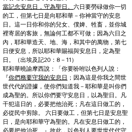
當記念安息日，守為聖日。
六日要勞碌做你一切
的工，但第七日是向耶和華－你神當守的安息
日。這一日你和你的兒女、僕婢、牲畜，並你城
裡寄居的客旅，無論何工都不可做；因為六日之
內，耶和華造天、地、海，和其中的萬物，第七
日便安息，所以耶和華賜福與安息日，定為聖
日。（出埃及記20：8－11）
耶和華曉諭摩西說：「你要吩咐以色列人說：
『
你們務要守我的安息日
；因為這是你我之間世
世代代的證據，使你們知道我－耶和華是叫你們
成為聖的。所以你們要守安息日，以為聖日。凡
干犯這日的，必要把他治死；凡在這日做工的，
必從民中剪除。 六日要做工，但第七日是安息聖
日，是向耶和華守為聖的。凡在安息日做工的，
必要把他治死。』故此，以色列人要世世代代守