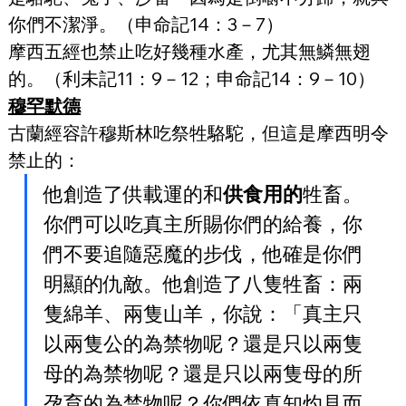
你們不潔淨。（申命記14：3－7）
摩西五經也禁止吃好幾種水產，尤其無鱗無翅
的。（利未記11：9－12；申命記14：9－10）
穆罕默德
古蘭經容許穆斯林吃祭牲駱駝，但這是摩西明令
禁止的：
他創造了供載運的和
供食用的
牲畜。
你們可以吃真主所賜你們的給養，你
們不要追隨惡魔的步伐，他確是你們
明顯的仇敵。他創造了八隻牲畜：兩
隻綿羊、兩隻山羊，你說：「真主只
以兩隻公的為禁物呢？還是只以兩隻
母的為禁物呢？還是只以兩隻母的所
孕育的為禁物呢？你們依真知灼見而