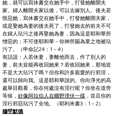
她，就可以寫休書交在她手中，打發她離開夫
家。婦人離開夫家以後，可以去嫁別人。後夫若
恨惡她，寫休書交在她手中，打發她離開夫家，
或是娶她為妻的後夫死了，打發她去的前夫不可
在婦人玷污之後再娶她為妻，因為這是耶和華所
憎惡的；不可使耶和華－你神所賜為業之地被玷
污了。（申命記24：1－4）
有話說：人若休妻，妻離他而去，作了別人的
妻，前夫豈能再收回她來？若收回她來，那地豈
不是大大玷污了嗎？但你和許多親愛的行邪淫，
還可以歸向我。這是耶和華說的。你向淨光的高
處舉目觀看，你在何處沒有淫行呢？你坐在道旁
等候，
好像阿拉伯人在曠野埋伏一樣
，並且你的
淫行邪惡玷污了全地。（耶利米書3：1－2）
穆罕默德