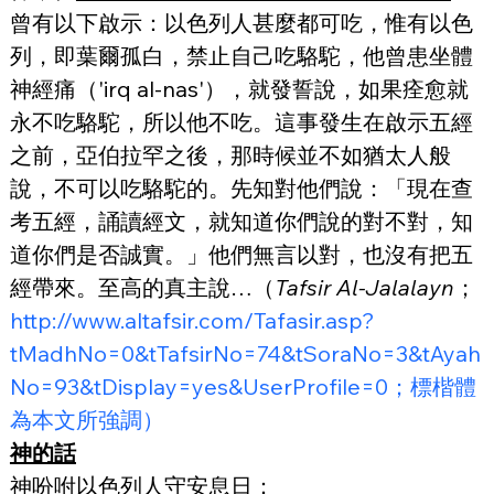
曾有以下啟示：以色列人甚麼都可吃，惟有以色
列，即葉爾孤白，禁止自己吃駱駝，他曾患坐體
神經痛（'irq al-nas'），就發誓說，如果痊愈就
永不吃駱駝，所以他不吃。這事發生在啟示五經
之前，亞伯拉罕之後，那時候並不如猶太人般
說，不可以吃駱駝的。先知對他們說：「現在查
考五經，誦讀經文，就知道你們說的對不對，知
道你們是否誠實。」他們無言以對，也沒有把五
經帶來。至高的真主說…（
Tafsir Al-Jalalayn
；
http://www.altafsir.com/Tafasir.asp?
tMadhNo=0&tTafsirNo=74&tSoraNo=3&tAyah
No=93&tDisplay=yes&UserProfile=0；標楷體
為本文所強調）
神的話
神吩咐以色列人守安息日：