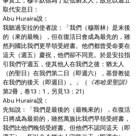
事實上，穆罕默德為了貶低猶太人，故意以週五
取代安息日：
Abu Huraira說：
我聽過安拉的使者說：「我們（穆斯林）是末後
的（來的最晚），但在復活日會成為最先的，雖
然列國比我們更早領受經書。他們都曾受命要在
這天（週五）慶祝，他們卻不同意。於是安拉指
引我們守週五，使其他人在我們之後：猶太人
（的聖日）在我們第二日（即週六），基督教徒
在我們的後天（即週日）。」（
《布哈里聖訓》
第2冊，卷13：1，另見13：21）
Abu Huraira說：
先知說：「我們是最後的（最晚來的），在復活
日將成為最前的，雖然萬族比我們早領受經書，
我們比他們晚領受經書。但他們不認同這天（即