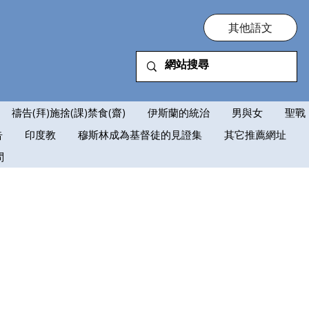
其他語文
禱告(拜)施捨(課)禁食(齋)
伊斯蘭的統治
男與女
聖戰
告
印度教
穆斯林成為基督徒的見證集
其它推薦網址
問