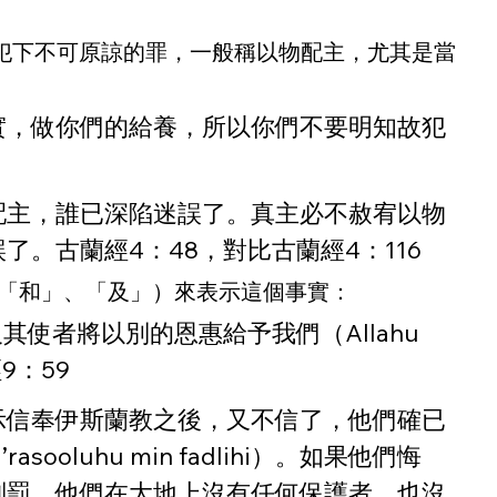
犯下不可原諒的罪，一般稱以物配主，尤其是當
實，做你們的給養，所以你們不要明知故犯
配主，誰已深陷迷誤了。真主必不赦宥以物
。古蘭經4：48，對比古蘭經4：116
（「和」、「及」）來表示這個事實：
及其使者將以別的恩惠給予我們（Allahu 
9：59
示信奉伊斯蘭教之後，又不信了，他們確已
luhu min fadlihi）。如果他們悔
刑罰，他們在大地上沒有任何保護者，也沒