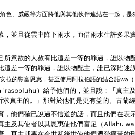
角色、威嚴等方面將他與其他伙伴連結在一起，是
幕，並且從雲中降下雨水，而借雨水生許多果
己所意欲的人赦宥比這差一等的罪過，誰以物
這差一等的罪過，誰以物配主，誰已深陷迷誤了
安拉的豐富恩惠，甚至使用阿拉伯語的結合語wa
a 'rasooluhu）給予他們的，並且說：「真主
，我們確是祈求真主的。」那對於他們是更有益的。古蘭經
實，他們確已說過不信道的話，而且他們在表
者以其恩惠使他們富足（Allahu wa ’rasoo
棄，真主就要在今世和後世使他們遭受痛苦的