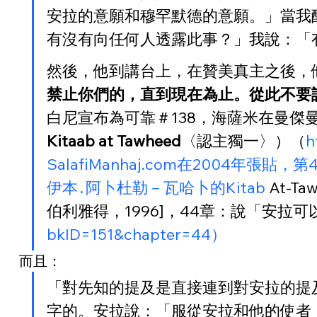
安拉的意願和穆罕默德的意願。」當我
有沒有向任何人透露此事？」我說：「
然後，他到講台上，在贊美真主之後，
禁止你們的，直到現在為止。從此不要
白尼宣布為可靠＃138，海薩米在曼傑曼
Kitaab at Tawheed
〈認主獨一〉）（
h
SalafiManhaj.com在2004
伊本․阿卜杜勒－瓦哈卜的Kitab
 At-
伯利雅得，1996]，44章：說「安拉
bkID=151&chapter=44）
而且：
「對先知的提及是直接連到對安拉的提
字的。安拉說：「服從安拉和他的使者」