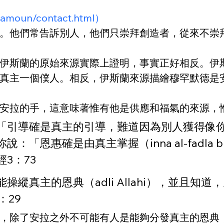
shamoun/contact.html）
。他們常告訴別人，他們只崇拜創造者，從來不崇
伊斯蘭的原始來源實際上證明，事實正好相反。伊
真主一個僕人。相反，伊斯蘭來源描繪穆罕默德是
安拉的手，這意味著惟有他是供應和福氣的來源，
「引導確是真主的引導，難道因為別人獲得像
惠確是由真主掌握（inna al-fadla biy
3：73
縱真主的恩典（adli Allahi），並且知
：29
，除了安拉之外不可能有人是能夠分發真主的恩典