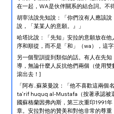
在一起，WA是伙伴關系的結合詞。不
胡宰法說先知說：「你們沒有人應該說
說，「某某人的意願。』」
哈塔比說：「先知」安拉的意願放在他
序和順從，而不是「和」（wa），這
另一個聖訓提到類似的話。有人在先知
導，無論什麼人反抗他們兩個（使用雙
滾出去！]
「阿布․蘇萊曼說：「他不喜歡這兩個名字以這
ta'rif huquq al-Musta
國蘇格蘭因弗內斯，第三次重印1991
章。安拉對他的贊美和對他非常的尊重