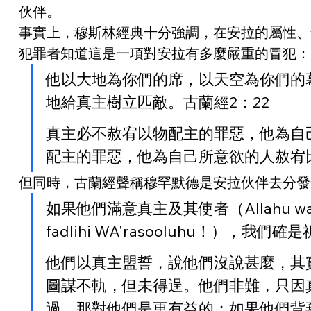
伙伴。
事實上，穆斯林經典十分強調，在安拉的屬性、
犯罪者知道這是一項對安拉有多麼嚴重的冒犯：
他以大地為你們的席，以天空為你們的
地給真主樹立匹敵。古蘭經2：22
真主必不赦宥以物配主的罪惡，他為自
配主的罪惡，他為自己所意欲的人赦宥比
但同時，古蘭經聲稱穆罕默德是安拉伙伴去分發
如果他們滿意真主及其使者（Allahu w
fadlihi WA'rasooluhu！）
他們以真主盟誓，說他們沒說甚麼，其
圖謀不軌，但未得逞。他們非難，只因真主及其使
過，那對他們是更有益的；如果他們背