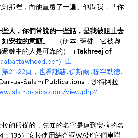
先知那裡，向他重覆了一遍。他問我：「你
一些人，你們常說的一些話，是我被阻止去
：如安拉的意願。
」（伊本․瑪哲，它被奧
，傳遞鏈中的人是可靠的）（
Takhreej of 
kitaabattawheed.pdf）由
，第21-22頁；也看謝赫․伊斯蘭․穆罕默德․
us-Salam Publications，沙特阿拉
www.islambasics.com/view.php?
安拉的服從的，先知的名字是連到安拉的名
：136）安拉使用結合詞WA將它們串聯