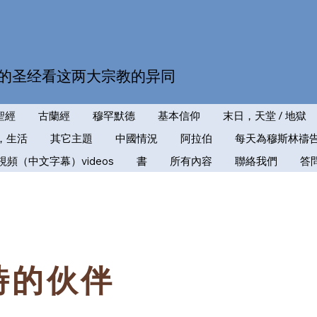
的圣经看这两大宗教的异同
聖經
古蘭經
穆罕默德
基本信仰
末日，天堂 / 地獄
，生活
其它主題
中國情況
阿拉伯
每天為穆斯林禱
視頻（中文字幕）videos
書
所有內容
聯絡我們
答
時的伙伴