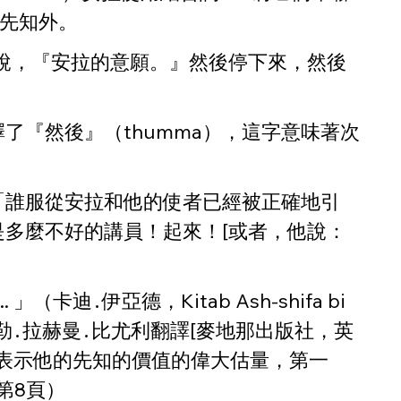
先知外。
說，『安拉的意願。』然後停下來，然後
『然後』（thumma），這字意味著次
「誰服從安拉和他的使者已經被正確地引
多麼不好的講員！起來！[或者，他說：
伊亞德，Kitab Ash-shifa bi 
阿卜杜勒․拉赫曼․比尤利翻譯[麥地那出版社，英
面表示他的先知的價值的偉大估量，第一
第8頁）