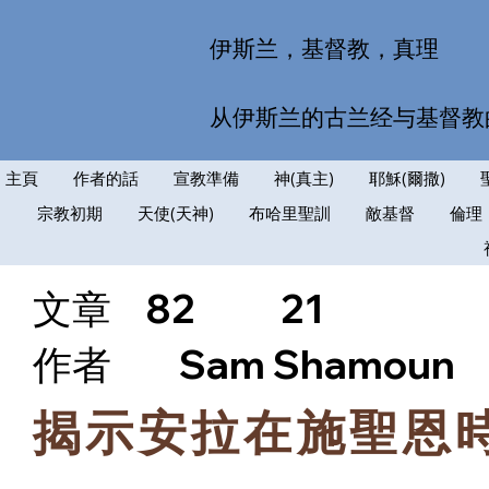
伊斯兰，基督教，真理
从伊斯兰的古兰经与基督教
主頁
作者的話
宣教準備
神(真主)
耶穌(爾撒)
宗教初期
天使(天神)
布哈里聖訓
敵基督
倫理
文章
82
21
​作者
Sam Shamoun
揭示安拉在施聖恩