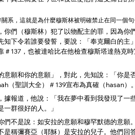
伴關系，這就是為什麼穆斯林被明確禁止在同一個
，你們（穆斯林）犯了以物配主的罪，因為你
先知下令若誰要發誓，要說：「奉克爾白的主
137，也被達哈比在他檢查穆斯塔達熱克時宣布
的意願和你的意願」，對此，先知說：「你是
h（聖訓大全） # 139宣布為真確（hasan）
，據報道，他說：「我在夢中看到我發現了一
是一群很好的人。」
你們不是說：如安拉的意願和穆罕默德的意願
不是稱彌賽亞（耶穌）是安拉的兒子。他們回