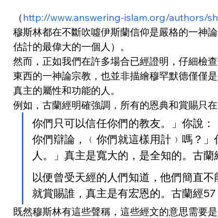
（
http://www.answering-islam.org/authors/
穆斯林都在不斷吹噓伊斯蘭信仰是嚴格的一神論
估計的最偉大的一個人）。
然而，正如我們在許多場合已經證明，仔細檢查
東西的一神論宗教，也並非描繪穆罕默德僅僅是
真主的屬性和功能的人。
例如，古蘭經明確強調，所有的恩典和賞賜只在
你們只可以信任你們的教友。」你說：
你們辯論，﹙你們就這樣用計﹚嗎？」你說：「恩
人。」真主是寬大的，是全知的。古蘭經
以便曾受天經的人們知道，他們簡直不能操
就賞賜誰，真主是有宏恩的。古蘭經57
既然穆斯林有這些聲稱，這些經文的意思需要是