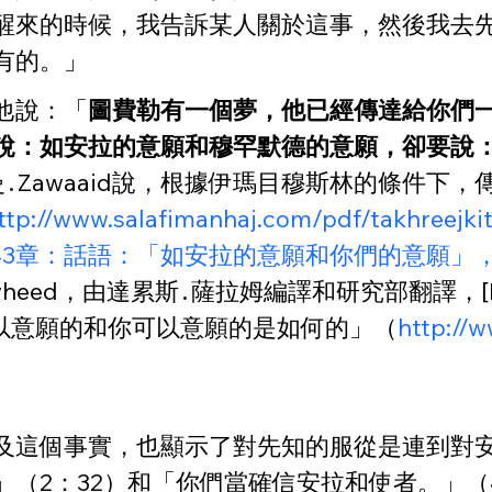
醒來的時候，我告訴某人關於這事，然後我去
有的。」
他說：「
圖費勒有一個夢，他已經傳達給你們
說：如安拉的意願和穆罕默德的意願，卻要說
․Zawaaid說，根據伊瑪目穆斯林的條件下
ttp://www.salafimanhaj.com/pdf/takhreej
年張貼，第43章：話語：「如安拉的意願和你們的意願」
Tawheed，由達累斯․薩拉姆編譯和研究部翻譯，[Dar-
可以意願的和你可以意願的是如何的」（
http://
及這個事實，也顯示了對先知的服從是連到對
（2：32）和「你們當確信安拉和使者。」（4