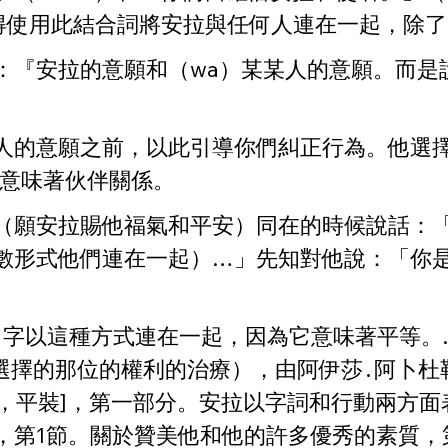
得使用此結合詞將安拉與任何人連在一起，除了
：『安拉的意願和（wa）某某人的意願。而是
人的意願之前，以此引導你們糾正行為。他選擇了
字意味著伙伴關係。
（願安拉賜他福氣和平安）同在的時候說話：
數形式他們連在一起）…」先知對他說：「你是
種方式連在一起，因為它意味著平等。... 」（卡迪․
fa（按著承認被選擇的那位的權利的治療），由阿伊莎․
年，平裝]，第一部分。安拉以字詞和行動兩方
，第1節。關於贊美他和他的許多優秀的素質，