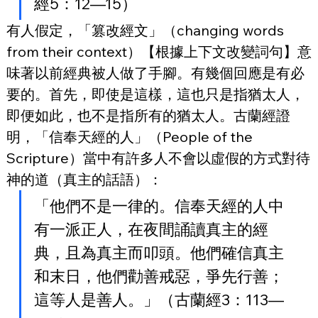
經5：12—15）
有人假定，「篡改經文」（changing words 
from their context）【根據上下文改變詞句】意
味著以前經典被人做了手腳。有幾個回應是有必
要的。首先，即使是這樣，這也只是指猶太人，
即便如此，也不是指所有的猶太人。古蘭經證
明，「信奉天經的人」（People of the 
Scripture）當中有許多人不會以虛假的方式對待
神的道（真主的話語）：
「他們不是一律的。信奉天經的人中
有一派正人，在夜間誦讀真主的經
典，且為真主而叩頭。他們確信真主
和末日，他們勸善戒惡，爭先行善；
這等人是善人。」（古蘭經3：113—