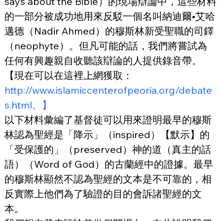
says about the Bible）的現場辯論中，這些材料
的一部分被成功地用來反駁一個名叫納迪爾•艾哈
邁德（Nadir Ahmed）的穆斯林新受聖職的司鐸
（neophyte）。但凡可能的話，我們將嘗試為
任何有興趣親自收聽該辯論的人提供錄音帶。
【現在可以在這裡上網獲取：
http://www.islamiccenterofpeoria.org/debate
s.html。】
以下材料彙編了基督徒可以用來證明最早的穆斯
林認為聖經是「降示」（inspired）【默示】的
「受保護的」（preserved）神的道（真主的話
語）（Word of God）的古蘭經中的證據。最早
的穆斯林顯然不認為聖經的文本是不可靠的，相
反實際上他們為了驗證的目的會訴諸聖經的文
本。