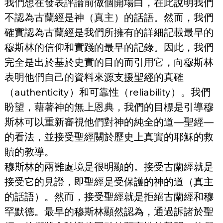
我們想在發表評論前做個開場白，在此說明我們
不認為古蘭經是神（真主）的話語。然而，我們
確實認為古蘭經是我們所擁有的詳細記載最早的
穆斯林的信仰和實踐的最早的記錄。因此，我們
完全是出於基於史實的目的而引用它，向穆斯林
表明他們自己的資料來源支援聖經的真確
（authenticity）和可靠性（reliability）。我們
盼望，藉著神的無上恩典，我們的目標是引導穆
斯林可以重新審視他們對神的純全的道—聖經—
的看法，並接受聖經關於歷史上真實的耶穌的救
贖的教導。
穆斯林的兩難處境是很明顯的。接受古蘭經就是
接受它的見證，即聖經是受保護的神的道（真主
的話語）。然而，接受聖經就是拒絕古蘭經和穆
罕默德。最早的穆斯林顯然認為，通過訴諸於聖