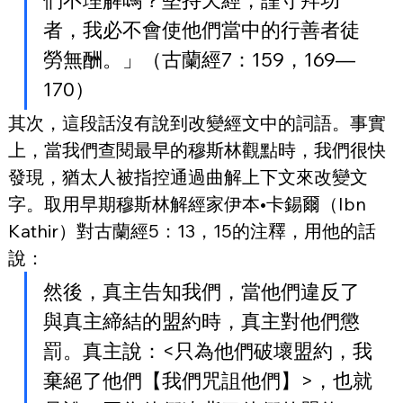
們不理解嗎？堅持天經，謹守拜功
者，我必不會使他們當中的行善者徒
勞無酬。」（古蘭經7：159，169—
170）
其次，這段話沒有說到改變經文中的詞語。事實
上，當我們查閱最早的穆斯林觀點時，我們很快
發現，猶太人被指控通過曲解上下文來改變文
字。取用早期穆斯林解經家伊本•卡錫爾（Ibn 
Kathir）對古蘭經5：13，15的注釋，用他的話
說：
然後，真主告知我們，當他們違反了
與真主締結的盟約時，真主對他們懲
罰。真主說：<只為他們破壞盟約，我
棄絕了他們【我們咒詛他們】>，也就