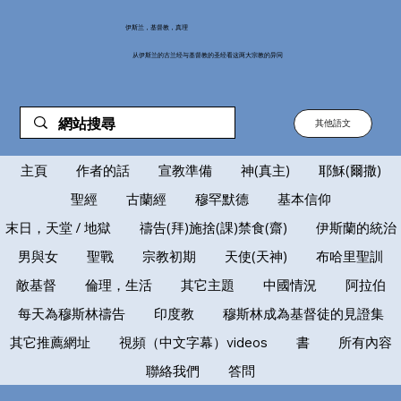
伊斯兰，基督教，真理
从伊斯兰的古兰经与基督教的圣经看这两大宗教的异同
其他語文
主頁
作者的話
宣教準備
神(真主)
耶穌(爾撒)
聖經
古蘭經
穆罕默德
基本信仰
末日，天堂 / 地獄
禱告(拜)施捨(課)禁食(齋)
伊斯蘭的統治
男與女
聖戰
宗教初期
天使(天神)
布哈里聖訓
敵基督
倫理，生活
其它主題
中國情況
阿拉伯
每天為穆斯林禱告
印度教
穆斯林成為基督徒的見證集
其它推薦網址
視頻（中文字幕）videos
書
所有內容
聯絡我們
答問