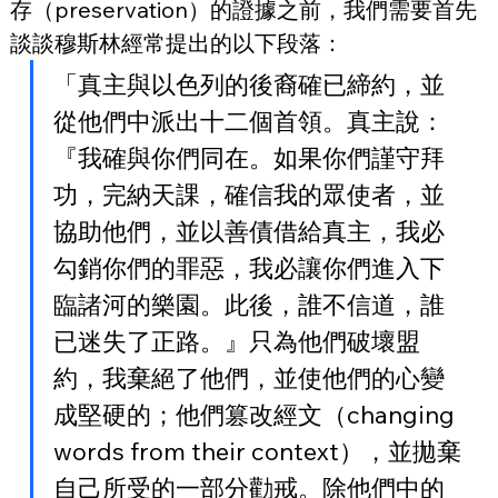
存（preservation）的證據之前，我們需要首先
談談穆斯林經常提出的以下段落：
「真主與以色列的後裔確已締約，並
從他們中派出十二個首領。真主說：
『我確與你們同在。如果你們謹守拜
功，完納天課，確信我的眾使者，並
協助他們，並以善債借給真主，我必
勾銷你們的罪惡，我必讓你們進入下
臨諸河的樂園。此後，誰不信道，誰
已迷失了正路。』只為他們破壞盟
約，我棄絕了他們，並使他們的心變
成堅硬的；他們篡改經文（changing 
words from their context），並拋棄
自己所受的一部分勸戒。除他們中的