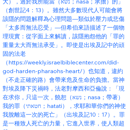
大），過於我所能當（נשא；nasa；承擔）的」
（創世記4：13）。雖然大多數現代人可能會將
該隱的問題解釋為心理問題—類似於壓力或悲傷
「太多而無法忍受」—但希伯來語描述了一個物
理現實：從字面上來解讀，該隱抱怨他的「罪的
重量太大而無法承受」。即使是出埃及記中的頑
固的法老
（https://weekly.israelbiblecenter.com/did-
god-harden-pharaohs-heart/）也知道，違約
（不走正確的路）會帶來危及生命的負擔。當神
對埃及降下災禍時，法老對摩西和亞倫說：「現
在求你，只這一次，饒恕（נשא；nasa；帶著）
我的罪（חטאתי；hatati），求耶和華你們的神使
我脫離這一次的死亡」（出埃及記10：17）。罪
是一種致人死亡的力量，它進入世界，使人類超