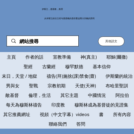
伊斯兰，基督教，真理
从伊斯兰的古兰经与基督教的圣经看这两大宗教的异同
其他語文
主頁
作者的話
宣教準備
神(真主)
耶穌(爾撒)
聖經
古蘭經
穆罕默德
基本信仰
末日，天堂 / 地獄
禱告(拜)施捨(課)禁食(齋)
伊斯蘭的統治
男與女
聖戰
宗教初期
天使(天神)
布哈里聖訓
敵基督
倫理，生活
其它主題
中國情況
阿拉伯
每天為穆斯林禱告
印度教
穆斯林成為基督徒的見證集
其它推薦網址
視頻（中文字幕）videos
書
所有內容
聯絡我們
答問