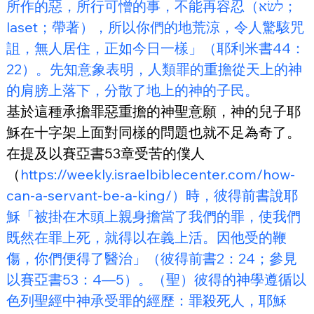
所作的惡，所行可憎的事，不能再容忍（לשׂא；
laset；帶著），所以你們的地荒涼，令人驚駭咒
詛，無人居住，正如今日一樣」（耶利米書44：
22）。先知意象表明，人類罪的重擔從天上的神
的肩膀上落下，分散了地上的神的子民。
基於這種承擔罪惡重擔的神聖意願，神的兒子耶
穌在十字架上面對同樣的問題也就不足為奇了。
在提及以賽亞書53章受苦的僕人
（
https://weekly.israelbiblecenter.com/how-
can-a-servant-be-a-king/）時，彼得前書說耶
穌「被掛在木頭上親身擔當了我們的罪，使我們
既然在罪上死，就得以在義上活。因他受的鞭
傷，你們便得了醫治」（彼得前書2：24；參見
以賽亞書53：4—5）。（聖）彼得的神學遵循以
色列聖經中神承受罪的經歷：罪殺死人，耶穌