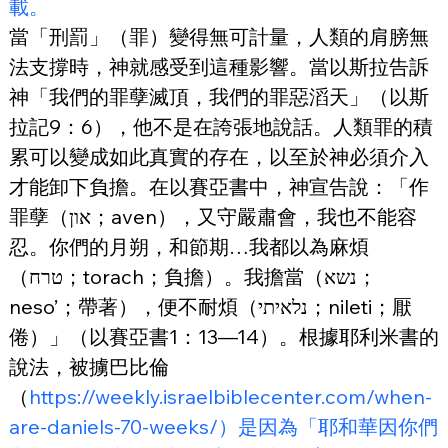
載。
當「刑罰」（罪）變得無可計量，人類的肩膀無
法支撐時，神就感受到這種影響。當以斯拉告訴
神「我們的罪孽滅頂，我們的罪惡滔天」（以斯
拉記9：6），他不是在誇張地說話。人類罪的積
累可以變成如此真實的存在，以至於神必須介入
才能卸下負擔。在以賽亞書中，神宣告說：「作
罪孽（
און；aven），又守嚴肅會，我也不能容
忍。你們的月朔，和節期…我都以為麻煩
（טרח；torach；負擔）。我擔當（נשא；
neso’；帶著），便不耐煩（נלאיתי；nileti；厭
倦）」（以賽亞書1：13—14）。根據耶利米書的
說法，被擄巴比倫
（
https://weekly.israelbiblecenter.com/when-
are-daniels-70-weeks/）是因為「耶和華因你們