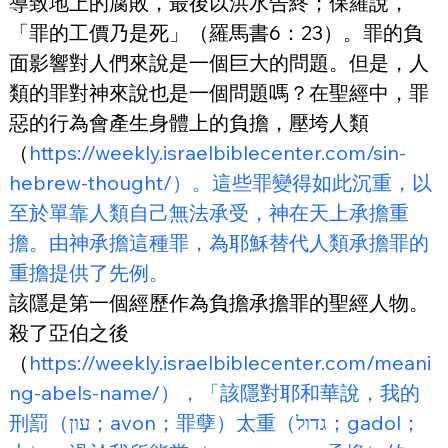
導致地上的腐敗，最後以洪水告終；保羅說，
「罪的工價乃是死」（羅馬書6：23）。罪的負
面影響對人們來說是一個巨大的問題。但是，人
類的罪對神來說也是一個問題嗎？在聖經中，罪
惡的行為會產生身體上的負擔，壓垮人類
（
https://weekly.israelbiblecenter.com/sin-
hebrew-thought/）。這些罪變得如此沉重，以
至於單靠人類自己無法承受，神在天上承擔重
擔。由神承擔這種罪，為耶穌替代人類承擔罪的
重擔提供了先例。
該隱是第一個經歷作為負擔承擔罪的聖經人物。
殺了亞伯之後
（
https://weekly.israelbiblecenter.com/meani
ng-abels-name/），「該隱對耶和華說，我的
刑罰（
עון；avon；罪孽）太重（גדול；gadol；