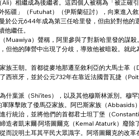
li）相繼成為後繼者。這四個人被稱為「被正確引導的哈里發
外拓疆」（Futuhat）（伊斯蘭征討），向東進
斯曼於公元644年成為第三任哈里發，但由於對他
續他繼任。
Muawiya）聲稱，阿里參與了對新哈里發的謀
，但他的陣營中出現了分歧，導致他被暗殺。就此為穆
族王朝。首都從麥地那遷至敘利亞的大馬士革（Dam
，並於公元732年在靠近法國普瓦捷（Poitiers）的
派（Shi’ites），以及其他穆斯林派別。穆罕默德
一支龐大的軍隊擊敗了倭馬亞家族。阿巴斯家族（Abbasi
治，並將他們的首都君士坦丁堡（Constantinop
lic）的締造者凱末爾·阿塔圖爾克（Kemal Atatu
而説明土耳其平民大眾識字。阿塔圖爾克的改革在他