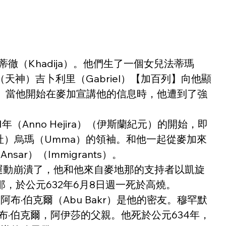
）
徹（Khadija）。他們生了一個女兒法蒂瑪
天神）吉卜利里（Gabriel）【加百列】向他顯
。當他開始在麥加宣講他的信息時，他遭到了強
Anno Hejira）（伊斯蘭紀元）的開始，即
宗教公社）烏瑪（Umma）的領袖。和他一起從麥加來
sar）（Immigrants）。
運動崩潰了，他和他來自麥地那的支持者以凱旋
，於公元632年6月8日週一死於高燒。
·伯克爾（Abu Bakr）是他的密友。穆罕默
布·伯克爾，阿伊莎的父親。他死於公元634年，