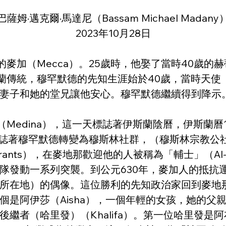
巴薩姆·邁克爾·馬達尼（Bassam Michael Madany
2023年10月28日
麥加（Mecca）。25歲時，他娶了當時40歲的赫蒂
伊斯蘭傳統，穆罕默德的先知生涯始於40歲，當時天使（
妻子和她的堂兄讓他安心。穆罕默德繼續得到降示
edina），這一天標誌著伊斯蘭陰曆，伊斯蘭曆1年（
）。這一舉動標誌著穆罕默德轉變為穆斯林社群，（穆斯林
grants），在麥地那歡迎他的人被稱為「輔士」（Al-An
隊發動一系列突襲。到公元630年，麥加人的抵抗
的所在地）的偶像。這位勝利的先知政治家回到麥地那
阿伊莎（Aisha），一個年輕的女孩，她的父親阿布
繼者（哈里發）（Khalifa）。第一位哈里發是阿