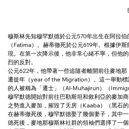
穆斯林先知穆罕默德於公元570年出生在阿拉伯的
（Fatima）。赫蒂徹死於公元619年。根據
現。在第一次降示後，他非常心緒不寧，但他的
烈的反對。
公元622年，他帶著一些追隨者離開前往麥地那（M
遷徙年（year of the Migration
的人被稱為「遷士」（Al-Muhajirun）（Immi
穆罕默德開始對前往巴勒斯坦和敘利亞的麥加商
之勢進入麥加，摧毀了天房（Kaaba）（黑石
在赫蒂徹死後，穆罕默德娶了幾個妻子，其中一個是
德死後，麥地那穆斯林社群的領袖們選擇了一個後