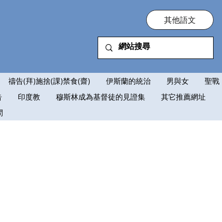
其他語文
禱告(拜)施捨(課)禁食(齋)
伊斯蘭的統治
男與女
聖戰
告
印度教
穆斯林成為基督徒的見證集
其它推薦網址
問