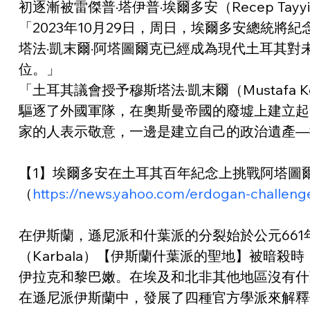
初逐漸被雷傑普·塔伊普·埃爾多安（Recep Tayyi
「2023年10月29日，周日，埃爾多安總統
塔法·凱末爾·阿塔圖爾克已經成為現代土耳其
位。」
「土耳其議會授予穆斯塔法·凱末爾（Mustafa
驅逐了外國軍隊，在奧斯曼帝國的廢墟上建立起
家的人表示敬意，一邊是建立自己的政治遺產—
【1】埃爾多安在土耳其百年紀念上挑戰阿塔圖爾克的遺產（Erdog
（
https://news.yahoo.com/erdogan-challeng
在伊斯蘭，遜尼派和什葉派的分裂始於公元661年
（Karbala）【伊斯蘭什葉派的聖地】被暗
伊拉克和黎巴嫩。在埃及和北非其他地區沒有什
在遜尼派伊斯蘭中，發展了四種官方學派來解釋伊斯蘭