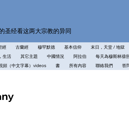
的圣经看这两大宗教的异同
聖經
古蘭經
穆罕默德
基本信仰
末日，天堂 / 地獄
，生活
其它主題
中國情況
阿拉伯
每天為穆斯林禱
視頻（中文字幕）videos
書
所有內容
聯絡我們
答
any