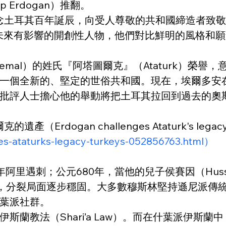
p Erdogan）推翻。
將紀念土耳其百年誕辰，向受人尊敬的共和國締造者
對未來有影響的開創性人物，他們對比鮮明的風格和
 Kemal）的姓氏『阿塔圖爾克』（Ataturk）
一個全新的、堅定的世俗共和國。現在，埃爾多安
批評人士擔心他的舉動將把土耳其拉回到過去的奧
an challenges Ataturk's legacy on 
es-ataturks-legacy-turkeys-052856763.html）
阿里遇刺；公元680年，當他的兒子侯賽因（Hus
殺時，分裂局面逐步穩固。大多數穆斯林堅持遜尼派傳
葉派社群。
教法（Shari’a Law）。而在什葉派伊斯蘭中，