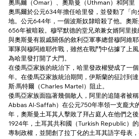
奧馬爾（Omar）、奧斯曼（Uthman）和阿里（A
奧馬爾於公元634年擔任哈里發，並發動了「向
地。公元644年，一個波斯奴隸暗殺了他。奧
656年被暗殺。穆罕默德的堂兄弟兼女婿阿里接
與奧斯曼有親戚關係的敘利亞軍事總督穆阿維耶（
軍隊與穆阿維耶作戰，雖然在戰鬥中佔據了上風
為哈里發打開了大門。
在倭馬亞家族的統治下，哈里發政權變成了一個家
年。在倭馬亞家族統治期間，伊斯蘭的征討到達了西班牙
斯·馬特爾（Charles Martel）阻止。
倭馬亞家族面臨著幾個敵人，阿里的追隨者被稱為什葉
Abbas Al-Saffah）在公元750年率領
年，奧斯曼土耳其人擊敗了拜占庭人在他們之後進行統
1924年，土耳其共和國（Turkish Repub
專制政權，並開創了拉丁化的土耳其語字母表，從