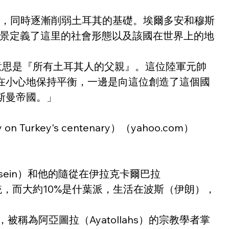
致敬，同時逐漸削弱土耳其的基礎。埃爾多安和穆斯
願景定義了這里的社會形態以及該國在世界上的地
榮譽，意思是『所有土耳其人的父親』。這位陸軍元帥
在小心地保持平衡，一邊是向這位創造了這個國
斯曼帝國。」 
Turkey's centenary）（yahoo.com）
sein）和他的隨從在伊拉克卡爾巴拉
統，而大約10%是什葉派，生活在波斯（伊朗），
被稱為阿亞圖拉（Ayatollahs）的宗教學者掌