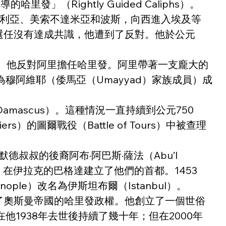
」（Rightly Guided Caliphs）。
入敘利亞、美索不達米亞和波斯，向西進入埃及等
的選任沒有達成共識，他遭到了反對。他於公元
殺。他反對阿里擔任哈里發。阿里帶著一支龐大的
阿維耶（倭馬亞（Umayyad）家族成員）成
ascus）。這種情況一直持續到公元750
圖爾戰役（Battle of Tours）中被查理
叔叔的後裔阿布·阿巴斯·薩法（Abu’l 
ds）在伊拉克的巴格達建立了他們的首都。1453
le）改名為伊斯坦布爾（Istanbul）。
rk）廢除了奧斯曼帝國的哈里發政權。他創立了一個世俗
1938年去世後持續了幾十年；但在2000年