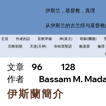
伊斯兰，基督教，真理
从伊斯兰的古兰经与基督教
主頁
作者的話
宣教準備
神(真主)
耶穌(爾撒)
宗教初期
天使(天神)
布哈里聖訓
敵基督
倫理
文章
96
128
​作者
Bassam M. Mad
伊斯蘭簡介