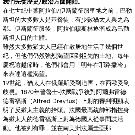
我們先從歷史/政治方面開始。
在七世紀中葉阿拉伯/伊斯蘭征服聖地之前，巴勒
斯坦的大多數人是基督徒，有少數猶太人與之為
鄰。伊斯蘭征服後，阿拉伯穆斯林逐漸成為巴勒
斯坦人口的主體。
雖然大多數猶太人已經在散居地生活了幾個世
紀，但他們仍然強烈渴望回到祖先的土地。每年
慶祝逾越節時，他們都會用「明年在耶路撒冷」
來表達這種渴望。
19世紀，猶太人在俄羅斯受到迫害，在西歐受到
歧視。1870年普魯士-法國戰爭後對阿爾弗雷德·
德雷福斯（Alfred Dreyfus）上尉的審判明顯表
明了反猶太主義的抬頭。法國最高統帥部指控身
為猶太人的德雷福斯上尉為德國人從事間諜活
動。他被判有罪，並在南美洲法屬圭亞那