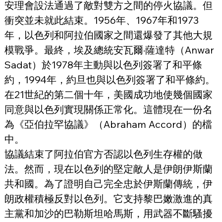
安理會設法通過了敵對雙方之間的停火協議。但
衝突並未就此結束。1956年、1967年和1973
年，以色列和阿拉伯國家之間還爆發了其他大規
模戰爭。最終，埃及總統安瓦爾·薩達特（Anwar 
Sadat）於1978年主動與以色列簽署了和平條
約，1994年，約旦也與以色列簽署了和平條約。
在21世紀的第二個十年，美國成功地使幾個國家
同意與以色列實現關係正常化。這體現在一份名
為《亞伯拉罕協議》（Abraham Accord）的檔
中。
協議結束了阿拉伯官方否認以色列生存權的做
法。然而，現在以色列的堅定敵人是伊朗伊斯蘭
共和國。為了證明自己完全忠於伊斯蘭傳統，伊
朗政權積極反對以色列。它支持黎巴嫩激進的真
主黨和加沙的巴勒斯坦哈馬斯，用武器不斷騷擾