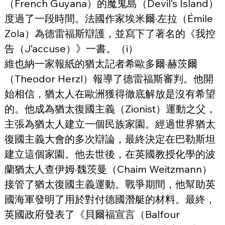
（French Guyana）的魔鬼島（Devil’s Island）
度過了一段時間。法國作家埃米爾·左拉（Émile 
Zola）為德雷福斯辯護，並寫下了著名的《我控
告（J’accuse）》一書。（i）
維也納一家報紙的猶太記者希歐多爾·赫茨爾
（Theodor Herzl）報導了德雷福斯審判。他開
始相信，猶太人在歐洲獲得徹底解放是沒有希望
的。他成為猶太復國主義（Zionist）運動之父，
主張為猶太人建立一個民族家園。經過世界猶太
復國主義大會的多次辯論，最終決定在巴勒斯坦
建立這個家園。他去世後，在英國教授化學的波
蘭猶太人查伊姆·魏茨曼（Chaim Weitzmann）
接管了猶太復國主義運動。戰爭期間，他幫助英
國海軍發明了用於對付德國潛艇的材料。最終，
英國政府發表了《貝爾福宣言（Balfour 