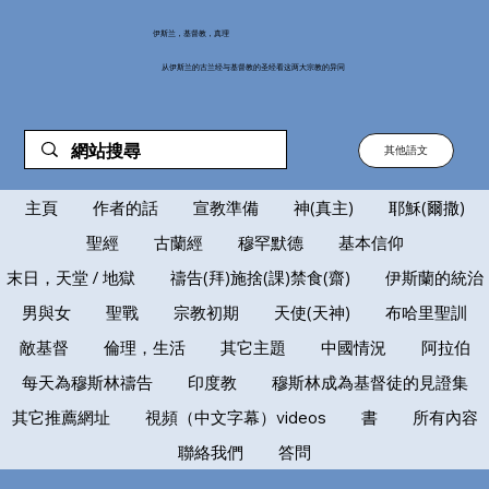
伊斯兰，基督教，真理
从伊斯兰的古兰经与基督教的圣经看这两大宗教的异同
其他語文
主頁
作者的話
宣教準備
神(真主)
耶穌(爾撒)
聖經
古蘭經
穆罕默德
基本信仰
末日，天堂 / 地獄
禱告(拜)施捨(課)禁食(齋)
伊斯蘭的統治
男與女
聖戰
宗教初期
天使(天神)
布哈里聖訓
敵基督
倫理，生活
其它主題
中國情況
阿拉伯
每天為穆斯林禱告
印度教
穆斯林成為基督徒的見證集
其它推薦網址
視頻（中文字幕）videos
書
所有內容
聯絡我們
答問