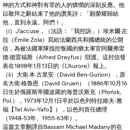
神的方式和神對有罪的人的憐憫的深刻反應。他
以敬拜之辭結束了他的讚美詩：「願榮耀歸給
他，直到永遠。阿們！」
（i）J’accuse，（法語：「我控訴」）埃米爾·左
拉（Émile Zola）寫給法蘭西共和國總統的公開
信，為被法國軍隊指控叛國的猶太軍官阿爾弗雷
德·德雷福斯（Alfred Dreyfus）辯護。這封信發
表在1898年1月13日的《L'Aurore》報上。
（ii）大衛·本·古里安（David Ben-Gurion），原
名大衛·格魯恩（David Gruen）（1886年10月16
日生於俄羅斯帝國波羅的海普沃斯克（Płońsk, 
Pol.），1973年12月1日卒於以色列特拉維夫-雅
福【Tel Aviv–Yafo】），以色列首任總理
（1948-53年、1955-63年）。
這篇文章翻譯自Bassam Michael Madany的在