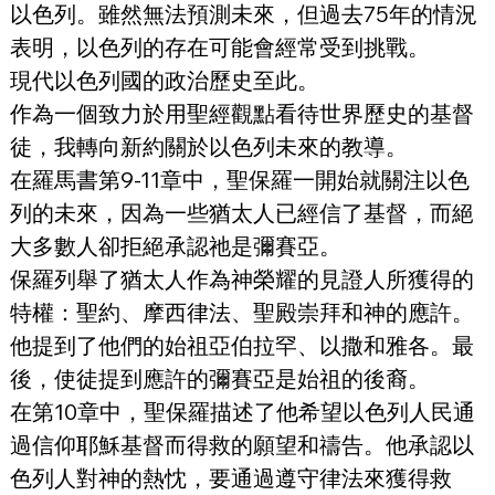
以色列。雖然無法預測未來，但過去75年的情況
表明，以色列的存在可能會經常受到挑戰。
現代以色列國的政治歷史至此。
作為一個致力於用聖經觀點看待世界歷史的基督
徒，我轉向新約關於以色列未來的教導。
在羅馬書第9-11章中，聖保羅一開始就關注以色
列的未來，因為一些猶太人已經信了基督，而絕
大多數人卻拒絕承認祂是彌賽亞。
保羅列舉了猶太人作為神榮耀的見證人所獲得的
特權：聖約、摩西律法、聖殿崇拜和神的應許。
他提到了他們的始祖亞伯拉罕、以撒和雅各。最
後，使徒提到應許的彌賽亞是始祖的後裔。
在第10章中，聖保羅描述了他希望以色列人民通
過信仰耶穌基督而得救的願望和禱告。他承認以
色列人對神的熱忱，要通過遵守律法來獲得救