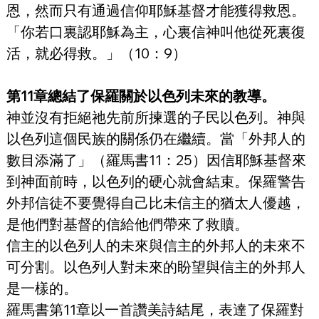
恩，然而只有通過信仰耶穌基督才能獲得救恩。
「你若口裏認耶穌為主，心裏信神叫他從死裏復
活，就必得救。」（10：9）
第11章總結了保羅關於以色列未來的教導。
神並沒有拒絕祂先前所揀選的子民以色列。神與
以色列這個民族的關係仍在繼續。當「外邦人的
數目添滿了」（羅馬書11：25）因信耶穌基督來
到神面前時，以色列的硬心就會結束。保羅警告
外邦信徒不要覺得自己比未信主的猶太人優越，
是他們對基督的信給他們帶來了救贖。
信主的以色列人的未來與信主的外邦人的未來不
可分割。以色列人對未來的盼望與信主的外邦人
是一樣的。
羅馬書第11章以一首讚美詩結尾，表達了保羅對