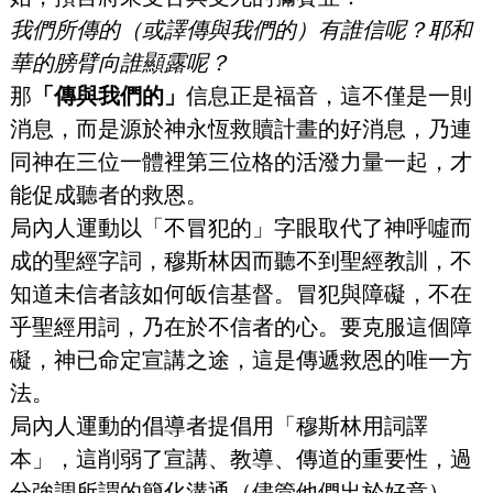
我們所傳的（或譯傳與我們的）有誰信呢？耶和
華的膀臂向誰顯露呢？
那
「傳與我們的」
信息正是福音，這不僅是一則
消息，而是源於神永恆救贖計畫的好消息，乃連
同神在三位一體裡第三位格的活潑力量一起，才
能促成聽者的救恩。
局內人運動以「不冒犯的」字眼取代了神呼噓而
成的聖經字詞，穆斯林因而聽不到聖經教訓，不
知道未信者該如何皈信基督。冒犯與障礙，不在
乎聖經用詞，乃在於不信者的心。要克服這個障
礙，神已命定宣講之途，這是傳遞救恩的唯一方
法。
局內人運動的倡導者提倡用「穆斯林用詞譯
本」，這削弱了宣講、教導、傳道的重要性，過
分強調所謂的簡化溝通（儘管他們出於好意），