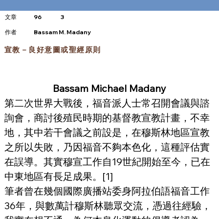
文章
96
3
​作者
Bassam M. Madany
宣教－良好意圖或聖經原則
Bassam Michael Madany
第二次世界大戰後，福音派人士常召開會議與諮
詢會，商討後殖民時期的基督教宣教計畫，不幸
地，其中若干會議之前設是，在穆斯林地區宣教
之所以失敗，乃因福音不夠本色化，這種評估實
在誤導。其實穆宣工作自19世紀開始至今，已在
中東地區有長足成果。[1]
筆者曾在幾個國際廣播站委身阿拉伯語福音工作
36年，與數萬計穆斯林聽眾交流，憑過往經驗，