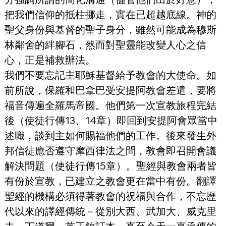
把我們信仰的抵柱挪走，實在已超越底線。神的
聖父身份與基督的聖子身分，雖然可能成為穆斯
林鄰舍的絆腳石，然而對聖靈能改變人心之信
心，正是補救辦法。
我們不要忘記主耶穌基督給予教會的大使命。如
前所說，保羅和巴拿巴受安提阿教會差遣，要將
福音傳遍全羅馬帝國。他們第一次宣教旅程完結
後（使徒行傳13、14章）即回到安提阿會眾當中
述職，談到主如何賜福他們的工作。後來發生外
邦信徒應否遵守摩西律法之問，教會即召開會議
解決問題（使徒行傳15章）。聖經與教會兩者皆
有份於宣教，已建立之教會更在當中有份。翻譯
聖經的機構必須得著教會的祝福與合作，不忘歷
代以來的譯經傳統－從別大西、武加大、威克里