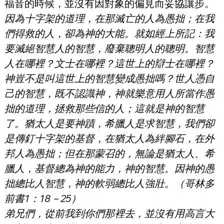
福音的時候，並沒有因對象的偏見而妥協讓步。
因為十字架的道理，在那滅亡的人為愚拙；在我
們得救的人，卻為神的大能。就如經上所記：我
要滅絕智慧人的智慧，廢棄聰明人的聰明。智慧
人在哪裡？文士在哪裡？這世上的辯士在哪裡？
神豈不是叫這世上的智慧變成愚拙嗎？世人憑自
己的智慧，既不認識神，神就樂意用人所當作愚
拙的道理，拯救那些信的人；這就是神的智慧
了。猶太人是要神蹟，希臘人是求智慧，我們卻
是傳釘十字架的基督，在猶太人為絆腳石，在外
邦人為愚拙；但在那蒙召的，無論是猶太人、希
臘人，基督總為神的能力，神的智慧。因神的愚
拙總比人智慧，神的軟弱總比人強壯。（哥林多
前書1：18－25）
弟兄們，從前我到你們那裡去，並沒有用高言大