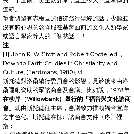
夫、丁道爾、英王欽訂本，直至今天一直承傳的
道統。
筆者切望有志穆宣的信徒踐行聖經的話，少聽並
沒有將心思意念降服在基督面前的文化人類學家
或語言學家等人的「智慧話」！
注
[1] John R. W. Stott and Robert Coote, ed.，
Down to Earth: Studies in Christianity and 
Culture, (Eerdmans, 1980), viii.
斯托德對洛桑續行委員會的影響，見於後來由洛
桑運動資助的眾諮商會及會議。比如說，1978年
在柳岸（Willowbank）舉行的「福音與文化諮商
會」
就由斯托德任主席，會議致力推動福音宣講
之本色化。斯托德在柳岸諮商會文件〈序〉裡
指：