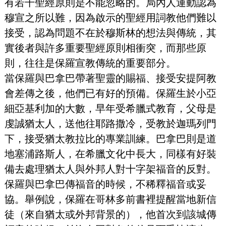
有若干聖經原則是不能忽略的。局內人運動認為
穆宣之所以難，因為啟示的聖經用詞教他們難以
接受，認為問題不在於穆斯林的想法與傳統，其
實後者與許多重要聖經原則相衝突，而那些原
則，往往是保羅宣教傳統的重要部分。
當保羅與巴拿巴帶著聖靈的賜福、接受安提阿教
會差傳之後，他們已有好的預備。保羅生於小亞
細亞基利加的大數，早年受希臘式教育，父母是
虔誠猶太人，送他往耶路撒冷，受教於迦瑪列門
下，接受猶太教拉比的專業訓練。巴拿巴則是道
地塞浦路斯人，在希臘文化中長大，同樣有好裝
備去處理猶太人與外邦人對十字架福音的反對。
保羅與巴拿巴傳福音的時候，不稀釋福音或妥
協。舉例說，保羅在哥林多前書裡提醒當地新信
徒（來自猶太或外邦背景的），他首次到該城傳