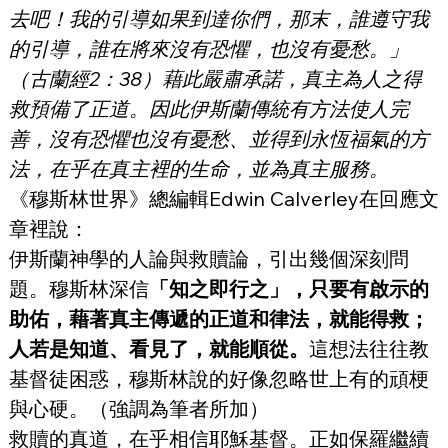
去吧！我的引導如果到達你們，那末，誰遵守我
的引導，誰在將來沒有恐懼，也沒有憂愁。」
（古蘭經2：38）藉此嚴肅承諾，真主為人之得
救預備了正道。因此伊斯蘭傳統有方法使人完
善，沒有恐懼也沒有憂愁、並得到永恆福氣的方
法，在乎在真主裡的生命，並為真主服務。
《穆斯林世界》總編輯Edwin Calverley在回應文
章裡說：
伊斯蘭神學的人論與救贖論，引出幾個深刻問
題。穆斯林深信
「知之即行之」，只要有啟示的
助佑，藉著真主傳遞的正道和律法，就能得救；
人若是知道、看見了，就能順從。
這想法往往教
基督徒困惑，穆斯林說的好像忽略世上有的頑梗
與心硬。（強調為筆者所加）
救贖的真道，在乎相信耶穌基督。正如保羅繼續