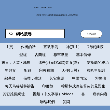
伊斯兰，基督教，真理
从伊斯兰的古兰经与基督教的圣经看这两大宗教的异同
其他語文
主頁
作者的話
宣教準備
神(真主)
耶穌(爾撒)
聖經
古蘭經
穆罕默德
基本信仰
末日，天堂 / 地獄
禱告(拜)施捨(課)禁食(齋)
伊斯蘭的統治
男與女
聖戰
宗教初期
天使(天神)
布哈里聖訓
敵基督
倫理，生活
其它主題
中國情況
阿拉伯
每天為穆斯林禱告
印度教
穆斯林成為基督徒的見證集
其它推薦網址
視頻（中文字幕）videos
書
所有內容
聯絡我們
答問