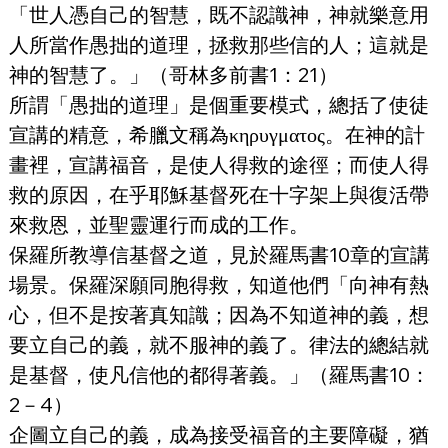
「世人憑自己的智慧，既不認識神，神就樂意用
人所當作愚拙的道理，拯救那些信的人；這就是
神的智慧了。」（哥林多前書1：21）
所謂「愚拙的道理」是個重要模式，總括了使徒
宣講的精意，希臘文稱為κηρυγματος。在神的計
畫裡，宣講福音，是使人得救的途徑；而使人得
救的原因，在乎耶穌基督死在十字架上與復活帶
來救恩，並聖靈運行而成的工作。
保羅所教導信基督之道，見於羅馬書10章的宣講
場景。保羅深願同胞得救，知道他們「向神有熱
心，但不是按著真知識；因為不知道神的義，想
要立自己的義，就不服神的義了。律法的總結就
是基督，使凡信他的都得著義。」（羅馬書10：
2－4）
企圖立自己的義，成為接受福音的主要障礙，猶