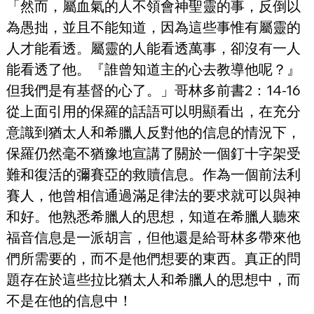
「然而，屬血氣的人不領會神聖靈的事，反倒以
為愚拙，並且不能知道，因為這些事惟有屬靈的
人才能看透。屬靈的人能看透萬事，卻沒有一人
能看透了他。『誰曾知道主的心去教導他呢？』
但我們是有基督的心了。」哥林多前書2：14-16
從上面引用的保羅的話語可以明顯看出，在充分
意識到猶太人和希臘人反對他的信息的情況下，
保羅仍然毫不猶豫地宣講了關於一個釘十字架受
難和復活的彌賽亞的救贖信息。作為一個前法利
賽人，他曾相信通過滿足律法的要求就可以與神
和好。他熟悉希臘人的思想，知道在希臘人聽來
福音信息是一派胡言，但他還是給哥林多帶來他
們所需要的，而不是他們想要的東西。真正的問
題存在於這些拉比猶太人和希臘人的思想中，而
不是在他的信息中！