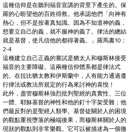
這種信仰是在聽到福音宣講的背景下產生的。保
羅的心盼望他的百姓得救。他承認他們「向神有
熱心，但不是按著真知識。因為不知道神的義，
想要立自己的義，就不服神的義了。律法的總結
就是基督，使凡信他的都得著義。」羅馬書10：
2-4
這種建立自己正義的嘗試是猶太人和穆斯林接受
福音的主要障礙。這兩種信仰體系都是律法式
的。在拉比猶太教和伊斯蘭中，人有能力通過遵
行律法或教法所規定的行為來討神的喜悅！
此外，盡管穆斯林強烈批判聖經的真實性、三位
一體、耶穌基督的神性和他的釘十字架受難；他
們最反對的是聖經人類學。基督徒關於人的困境
的觀點重視墮落的極端後果，而穆斯林關於人的
現狀的觀點則非常樂觀。它可以被描述為一個徹