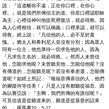
說：『這道離你不遠，正在你口裡，在你心
裡。』就是我們所傳信主的道。你若口裡認耶穌
為主，心裡信神叫他從死裡復活，就必得救。因
為人心裡相信，就可以稱義；口裡承認，就可以
得救。經上說：『凡信他的人，必不至於羞
愧。』猶太人和希利尼人並沒有分別；因為眾人
同有一位主，他也厚待一切求告他的人。因為
『凡求告主名的，就必得救。』然而人未曾信
他，怎能求他呢？未曾聽見他，怎能信他呢？沒
有傳道的，怎能聽見呢？若沒有奉差遣，怎能傳
道呢？如經上所記：『報福音傳喜信的人，他們
的腳蹤何等佳美！』只是人沒有都聽從福音。因
為以賽亞說：『主啊，我們所傳的有誰信呢？』
可見信道是從聽道來的，聽道是從基督的話來
的。」羅馬書10：5-17