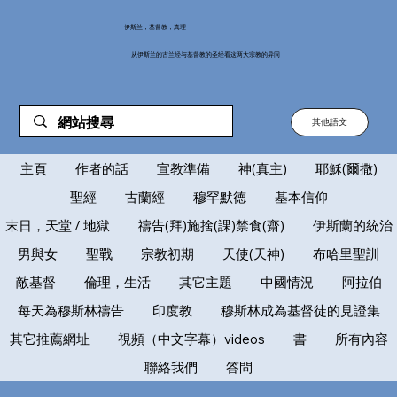
伊斯兰，基督教，真理
从伊斯兰的古兰经与基督教的圣经看这两大宗教的异同
其他語文
主頁
作者的話
宣教準備
神(真主)
耶穌(爾撒)
聖經
古蘭經
穆罕默德
基本信仰
末日，天堂 / 地獄
禱告(拜)施捨(課)禁食(齋)
伊斯蘭的統治
男與女
聖戰
宗教初期
天使(天神)
布哈里聖訓
敵基督
倫理，生活
其它主題
中國情況
阿拉伯
每天為穆斯林禱告
印度教
穆斯林成為基督徒的見證集
其它推薦網址
視頻（中文字幕）videos
書
所有內容
聯絡我們
答問