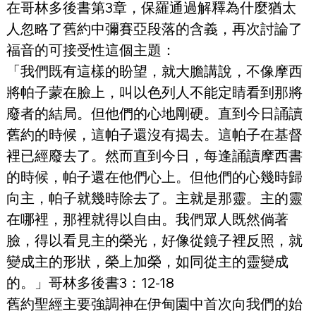
在哥林多後書第3章，保羅通過解釋為什麼猶太
人忽略了舊約中彌賽亞段落的含義，再次討論了
福音的可接受性這個主題：
「我們既有這樣的盼望，就大膽講說，不像摩西
將帕子蒙在臉上，叫以色列人不能定睛看到那將
廢者的結局。但他們的心地剛硬。直到今日誦讀
舊約的時候，這帕子還沒有揭去。這帕子在基督
裡已經廢去了。然而直到今日，每逢誦讀摩西書
的時候，帕子還在他們心上。但他們的心幾時歸
向主，帕子就幾時除去了。主就是那靈。主的靈
在哪裡，那裡就得以自由。我們眾人既然倘著
臉，得以看見主的榮光，好像從鏡子裡反照，就
變成主的形狀，榮上加榮，如同從主的靈變成
的。」哥林多後書3：12-18
舊約聖經主要強調神在伊甸園中首次向我們的始