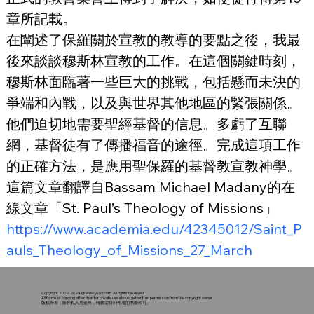
章所記載。
在闡述了保羅關於宣教的教導的要點之後，我最
後來談談穆斯林宣教的工作。在這個關鍵時刻，
穆斯林面臨著一些巨大的挑戰，包括懸而未決的
爭端和內戰，以及與世界其他地區的緊張關係。
他們迫切地需要聖經基督的信息。多虧了互聯
網，基督徒有了傳播福音的途徑。完成這項工作
的正確方法，是應用聖保羅的基督教宣教神學。
這篇文章翻譯自Bassam Michael Madany的在
線文章「St. Paul’s Theology of Missions」
https://www.academia.edu/42345012/Saint_P
auls_Theology_of_Missions_27_March
Copyright 2002-2024 @
www.ysljdj.com
. All rights reserved.
All forms of copying other than for private use should get written permission from the copyright owner
版权所有，除作私人用途外，转载需得到作者的书面许可。