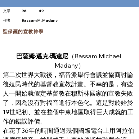
文章
96
49
​作者
Bassam M. Madany
聖保羅的宣教神學
巴薩姆·邁克·瑪達尼
（Bassam Michael 
Madany）
第二次世界大戰後，福音派舉行會議並協商討論
後殖民時代的基督教宣教計畫。不幸的是，有些
人一開始就假定基督教在穆斯林國家的宣教失敗
了，因為沒有對福音進行本色化。這是對於始於
19世紀初、並在整個中東地區取得巨大成就的工
作的錯誤評價。
在花了36年的時間通過幾個國際電台上用阿拉伯