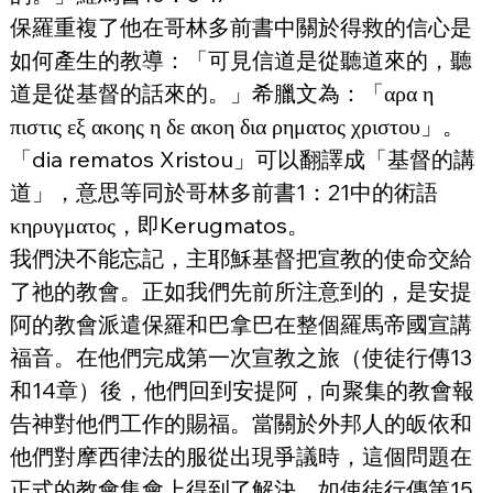
保羅重複了他在哥林多前書中關於得救的信心是
如何產生的教導：「可見信道是從聽道來的，聽
道是從基督的話來的。」希臘文為：「αρα η 
πιστις εξ ακοης η δε ακοη δια ρηματος χριστου」。
「dia rematos Xristou」可以翻譯成「基督的講
道」，意思等同於哥林多前書1：21中的術語
κηρυγματος，即Kerugmatos。
我們決不能忘記，主耶穌基督把宣教的使命交給
了祂的教會。正如我們先前所注意到的，是安提
阿的教會派遣保羅和巴拿巴在整個羅馬帝國宣講
福音。在他們完成第一次宣教之旅（使徒行傳13
和14章）後，他們回到安提阿，向聚集的教會報
告神對他們工作的賜福。當關於外邦人的皈依和
他們對摩西律法的服從出現爭議時，這個問題在
正式的教會集會上得到了解決，如使徒行傳第15