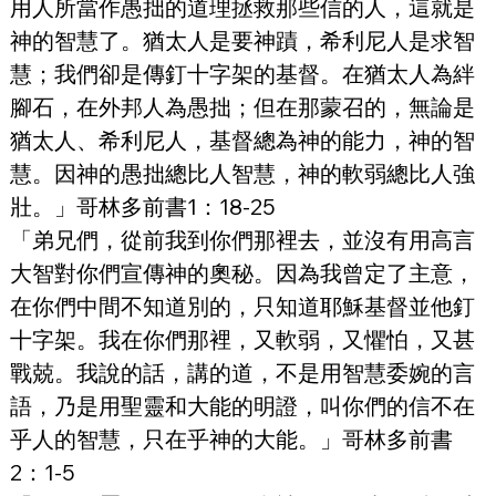
用人所當作愚拙的道理拯救那些信的人，這就是
神的智慧了。猶太人是要神蹟，希利尼人是求智
慧；我們卻是傳釘十字架的基督。在猶太人為絆
腳石，在外邦人為愚拙；但在那蒙召的，無論是
猶太人、希利尼人，基督總為神的能力，神的智
慧。因神的愚拙總比人智慧，神的軟弱總比人強
壯。」哥林多前書1：18-25
「弟兄們，從前我到你們那裡去，並沒有用高言
大智對你們宣傳神的奧秘。因為我曾定了主意，
在你們中間不知道別的，只知道耶穌基督並他釘
十字架。我在你們那裡，又軟弱，又懼怕，又甚
戰兢。我說的話，講的道，不是用智慧委婉的言
語，乃是用聖靈和大能的明證，叫你們的信不在
乎人的智慧，只在乎神的大能。」哥林多前書
2：1-5