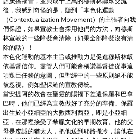
語廣播福音，並與成千上萬的穆斯林聽眾交流
後，我感到奇怪的是，聽到「本色化運動」
（Contextualization Movement）的主張者向我
們保證，如果宣教士會採用他們的方法，向穆斯
林宣教的一些障礙會清除（如果全部障礙沒有清
除的話）！
本色化運動的基本主旨或推動力是促進穆斯林皈
依基督信仰。盡管人們可能會稱讚基督徒從事這
項艱巨任務的意圖，但聖經中的一些原則絕不能
被忽視。例如聖保羅的宣教傳統。
當安提阿的教會在聖靈的賜福下差遣保羅和巴拿
巴時，他們已經為宣教做好了充分的準備。保羅
出生於小亞細亞的大數西利西亞，即是小亞細
亞，在那裡接受了希臘文化的早期教育。他的父
母是虔誠的猶太人，把他送到耶路撒冷，讓他在