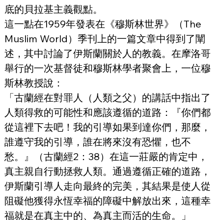
底的貝拉基主義觀點。
這一點在1959年發表在《穆斯林世界》（The 
Muslim World）季刊上的一篇文章中得到了闡
述，其中討論了伊斯蘭關於人的教義。在摩洛哥
舉行的一次基督徒和穆斯林學者聚會上，一位穆
斯林教授說：
「古蘭經在對罪人（人類之父）的講話中指出了
人類得救的可能性和應該遵循的道路：『你們都
從這裡下去吧！我的引導如果到達你們，那麼，
誰遵守我的引導，誰在將來沒有恐懼，也不
愁。』（古蘭經2：38）在這一莊嚴的肯定中，
真主親自行動拯救人類。通過遵循正確的道路，
伊斯蘭引導人走向最終的完美，其結果是使人從
阻礙他獲得永恆幸福的障礙中解放出來，這種幸
福就是在真主中的、為真主而活的生命。」