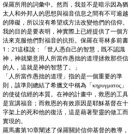
保羅所用的詞彙中。然而，我並不是暗示因為猶
太人和外邦人的思想與福音信息之間有不可逾越
的障礙，所以沒有希望或方法改變他們的信仰。
我的目的是要表明，神實際上已經提供了一個方
法來克服他們對福音的抗拒。保羅在哥林多前書
1：21這樣說：「世人憑自己的智慧，既不認識
神，神就樂意用人所當作愚拙的道理拯救那些信
的人，這就是神的智慧了。」
「人所當作愚拙的道理」指的是一個重要的準
則，該準則總結了希臘文中稱為「κηρυγματος」
的使徒信經的本質。在神的計畫中，救恩的工具
是宣講福音；而救恩的有效原因是耶穌基督在十
字架上的死和他的復活，這是藉著聖靈的做工而
實現的。
羅馬書第10章闡述了保羅關於信仰基督的教導，