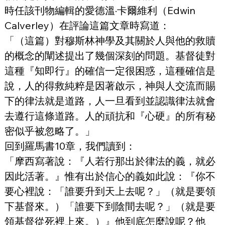
時任該刊物編輯的愛德溫·卡爾維利（Edwin 
Calverley）在評論這篇文章時寫道：
「（這篇）對穆斯林神學及其關於人與他的救贖
的概念的闡述提出了幾個深刻的問題。基督徒對
這種『知即行』的確信一定很困惑，這種確信是
說，人的得救純粹是因著啟示，神與人交流而賜
下的律法就是道路，人一旦看到並認識律法就會
去遵行這條道路。人的頑抗和『心硬』的所有秘
密似乎被忽略了。」
回到羅馬書10章，我們讀到：
「摩西寫著說：『人若行那出於律法的義，就必
因此活著。』惟有出於信心的義如此說：『你不
要心裡說：「誰要升到天上去呢？」（就是要領
下基督來。）「誰要下到陰間去呢？」（就是要
領基督從死裡上來。）』他到底怎麼說呢？他