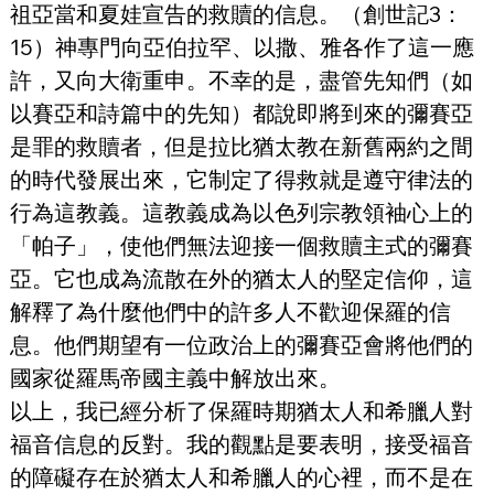
祖亞當和夏娃宣告的救贖的信息。（創世記3：
15）神專門向亞伯拉罕、以撒、雅各作了這一應
許，又向大衛重申。不幸的是，盡管先知們（如
以賽亞和詩篇中的先知）都說即將到來的彌賽亞
是罪的救贖者，但是拉比猶太教在新舊兩約之間
的時代發展出來，它制定了得救就是遵守律法的
行為這教義。這教義成為以色列宗教領袖心上的
「帕子」，使他們無法迎接一個救贖主式的彌賽
亞。它也成為流散在外的猶太人的堅定信仰，這
解釋了為什麼他們中的許多人不歡迎保羅的信
息。他們期望有一位政治上的彌賽亞會將他們的
國家從羅馬帝國主義中解放出來。
以上，我已經分析了保羅時期猶太人和希臘人對
福音信息的反對。我的觀點是要表明，接受福音
的障礙存在於猶太人和希臘人的心裡，而不是在