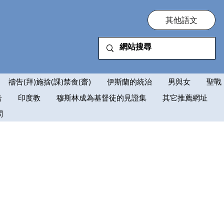
其他語文
禱告(拜)施捨(課)禁食(齋)
伊斯蘭的統治
男與女
聖戰
告
印度教
穆斯林成為基督徒的見證集
其它推薦網址
問