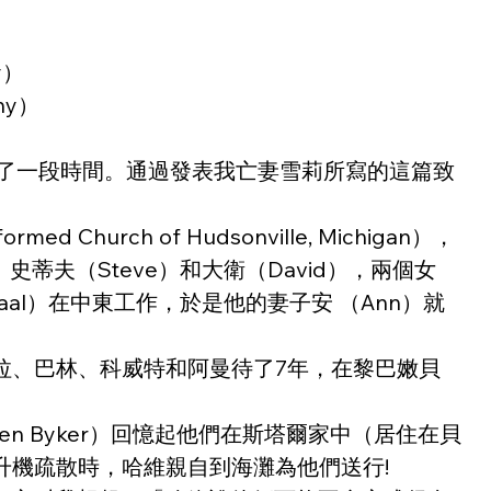
y）
ny）
網站上發布了一段時間。通過發表我亡妻雪莉所寫的這篇致
rch of Hudsonville, Michigan），
夫（Steve）和大衛（David），兩個女
taal）在中東工作，於是他的妻子安 （Ann）就
拉、巴林、科威特和阿曼待了7年，在黎巴嫩貝
n Byker）回憶起他們在斯塔爾家中（居住在貝
機疏散時，哈維親自到海灘為他們送行!