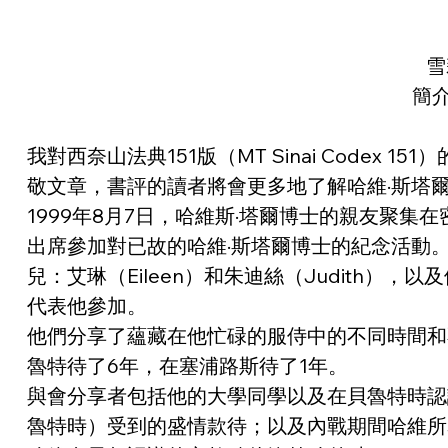
雪
簡介
我對西奈山法典151版（MT Sinai Codex
敬文章，書評的讀者將會更多地了解哈維·斯塔爾博士（
1999年8月7日，哈維斯·塔爾博士的親友聚集在密歇根州哈德
出席參加對已故的哈維·斯塔爾博士的紀念活動。他
兒：艾琳（Eileen）和朱迪絲（Judith），
代表他參加。
他們分享了蘊藏在他忙碌的服侍中的不同時間和
魯特待了6年，在塞浦路斯待了1年。
與會分享者包括他的大學同學以及在貝魯特時認識的
魯特時）受到的盛情款待；以及內戰期間哈維所