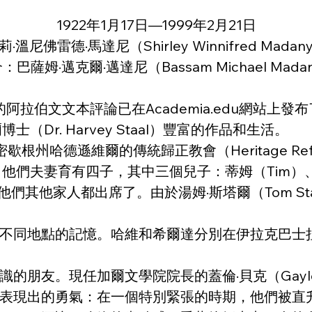
1922年1月17日—1999年2月21日
莉·溫尼佛雷德·馬達尼（Shirley Winnifred Madan
：巴薩姆·邁克爾·邁達尼（Bassam Michael Mada
 151）的阿拉伯文文本評論已在Academia.edu
Dr. Harvey Staal）豐富的作品和生活。
遜維爾的傳統歸正教會（Heritage Reformed Chu
們夫妻育有四子，其中三個兒子：蒂姆（Tim）、史蒂
以及他們其他家人都出席了。由於湯姆·斯塔爾（Tom S
不同地點的記憶。哈維和希爾達分別在伊拉克巴士
朋友。現任加爾文學院院長的蓋倫·貝克（Gayle
表現出的勇氣：在一個特別緊張的時期，他們被直升