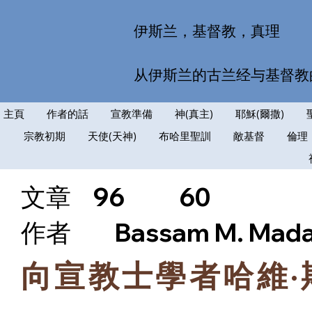
伊斯兰，基督教，真理
从伊斯兰的古兰经与基督教
主頁
作者的話
宣教準備
神(真主)
耶穌(爾撒)
宗教初期
天使(天神)
布哈里聖訓
敵基督
倫理
文章
96
60
​作者
Bassam M. Mad
向宣教士學者哈維·