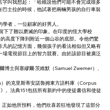
人的名字叫我想起：「哈維說他們可能不會完成很多
記得在巴士拉的時候，他試著把兩輛男孩的自行車裝
的學者，一位顧家的好男人。
留下了難以磨滅的印象。在印度的恆大學校
.8米）的高度下降到附近一個山谷的底部。令他們驚
非凡的記憶方面，幾個孩子的看法相似但又略有
一場電視節目上的智力競賽。由於該節目被廣泛
與塞繆爾·茨維默（Samuel Zwemer）、
的克里斯蒂安諾魯姆東方語料庫（Corpus 
山法典151》。法典151包括所有新約中的使徒書信和使徒
生。正如他所預料，他們欣喜若狂地發現了這部分