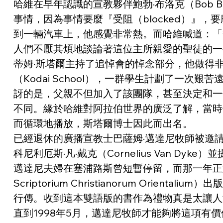
哈維在早年認識的宣教夥伴鮑勃·布洛克（Bob
事情，因為事情要麼『受阻（blocked）』，
到一輛汽車上，他感覺非常熱。而哈維喊道：「
人們不厭其煩地談論著這位主所親愛的聖徒的一
蒂姆·斯塔爾主持了追悼會的悼念部分，他做得
（Kodai School），一群學生計劃了一次
訝的是，父親不但加入了該團隊，甚至決定和一
不同。緣於哈維對阿拉伯世界的廣泛了解，當時
而循環地播放，斯塔爾博士因此而出名。
已經退休的廣播宣教士巴薩姆·邁達尼牧師被邀請來
科尼利厄斯·凡·戴克（Cornelius Van D
邁達尼夫婦在塞浦路斯曾短暫停留，而那一年正好趕
Scriptorium Christianorum Or
行傳。收到這本雙語版的書作為禮物真是太讓人
直到1998年5月，邁達尼牧師才能夠將這項