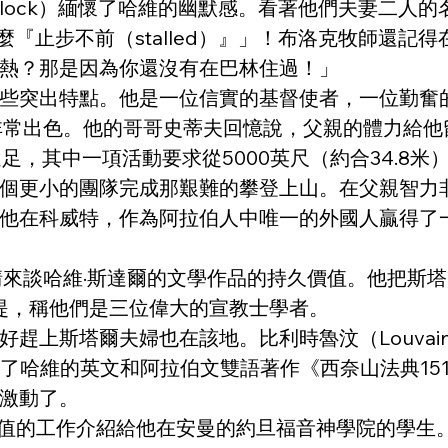
 Block）緬懷了哈維的幽默感。看著他們夫妻二
要麼『止步不前（stalled）』」！布洛克牧師還
熱？那是因為你還沒有在巴林住過！」
些突出特點。他是一位信實的基督使者，一位勤奮
非常出色。他的哥哥史蒂夫回憶說，父親的體力給他
艱苦遠足，其中一項活動要求從5000英尺（約合34
個更小的團隊完成那艱難的攀登上山。在父親智力
他在科威特，作為阿拉伯人中唯一的外國人贏得了
談哈維·斯達爾的文學作品的持久價值。他把斯塔爾博士
yke）並提，稱他們是三位偉大的宣教士學者。
上斯塔爾夫婦也在該地。比利時魯汶（Louvain）
ientalium）出版了哈維的英文和阿拉伯文雙語著作《西奈
激動了。
有價值的工作介紹給他在安曼的約旦福音神學院的學