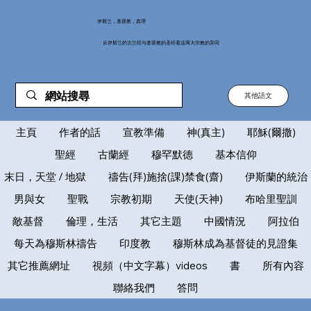
伊斯兰，基督教，真理
从伊斯兰的古兰经与基督教的圣经看这两大宗教的异同
其他語文
主頁
作者的話
宣教準備
神(真主)
耶穌(爾撒)
聖經
古蘭經
穆罕默德
基本信仰
末日，天堂 / 地獄
禱告(拜)施捨(課)禁食(齋)
伊斯蘭的統治
男與女
聖戰
宗教初期
天使(天神)
布哈里聖訓
敵基督
倫理，生活
其它主題
中國情況
阿拉伯
每天為穆斯林禱告
印度教
穆斯林成為基督徒的見證集
其它推薦網址
視頻（中文字幕）videos
書
所有內容
聯絡我們
答問