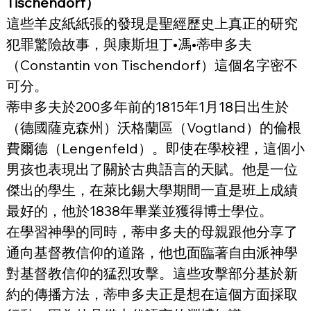
Tischendorf）
這些羊皮紙紙張的發現是聖經歷史上真正的研究
犯罪驚險故事，與康斯坦丁•馮•蒂申多夫
（Constantin von Tischendorf）這個名字密不
可分。
蒂申多夫於200多年前的1815年1月18日出生於
（德國薩克森州）沃格蘭區（Vogtland）的倫根
費爾德（Lengenfeld）。即使在學校裡，這個小
男孩也表現出了關於古典語言的天賦。他是一位
傑出的學生，在萊比錫大學期間一直是班上成績
最好的，他於1838年畢業並獲得博士學位。
在學習神學的同時，蒂申多夫的母親跟他分享了
通向基督教信仰的道路，他也面臨著自由派神學
對基督教信仰的猛烈攻擊。這些攻擊部分基於新
約的傳播方法，蒂申多夫正是想在這個方面採取