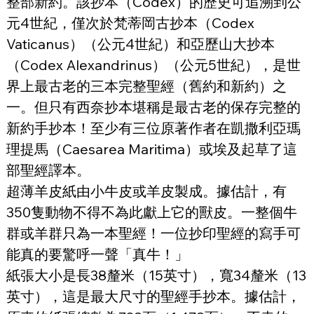
整部新約。該抄本（Codex）的歷史可追溯到公
元4世紀，僅次於梵蒂岡古抄本（Codex 
Vaticanus）（公元4世紀）和亞歷山大抄本
（Codex Alexandrinus）（公元5世紀），是世
界上最古老的三本完整聖經（舊約和新約）之
一。但只有西奈抄本堪稱是最古老的保存完整的
新約手抄本！至少有三位原著作者在凱撒利亞瑪
理提馬（Caesarea Maritima）或埃及起草了這
部聖經譯本。
超薄羊皮紙由小牛皮或羊皮製成。據估計，有
350隻動物不得不為此獻上它的獸皮。一整個牛
群或羊群只為一本聖經！一位抄印聖經的寫手可
能真的要驚呼一聲「真牛！」
紙張大小是長38釐米（15英寸），寬34釐米（13
英寸），這是最大尺寸的聖經手抄本。據估計，