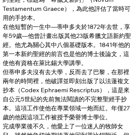
Testamentum Graece），為此他評估了當時可
用的手抄本。
在他短暫的一生中—蒂申多夫於1872年去世，享
年59歲—他曾計畫出版其他23版希臘文語新約聖
經。他尤為關心其中八個基礎版本。1841年他的
第一本新約聖經的前言也是他的博士後論文，這
使他有資格在萊比錫大學講學。
但蒂申多夫沒有去大學，反而去了巴黎，在那裡
兩年的時間裡，他破譯並即刻出版了以法蓮複文
抄本（Codex Ephraemi Rescriptus），這是來
自公元5世紀的先前無法閱讀的不完整聖經手抄
本。這項工作使他在專業領域一炮而紅。年僅27
歲的他因這項工作被授予榮譽博士學位。
完成學業後不久，他愛上了一位迷人的牧師女