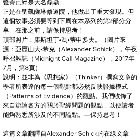
聲譽已經是大名鼎鼎。
正是在聖凱薩琳修道院，他做出了重大發現。但
這個故事必須要等到下周在本系列的第2部分分
享。在那之前，請保持思考！
頂部照片：康斯坦丁•馮•蒂申多夫。（圖片來
源：亞歷山大•希克（Alexander Schick），午夜
呼召雜誌（Midnight Call Magazine），2017年
7月，第8頁）
說明：並非為《思想家》（Thinker）撰寫文章的
學者所表達的每一個觀點都必然反映證據模式
（Patterns of Evidence）的觀點。我們收錄了
來自辯論各方的關於聖經問題的觀點，以便讀者
能夠熟悉所涉及的不同論點。—保持思考！
這篇文章翻譯自Alexander Schick的在線文章