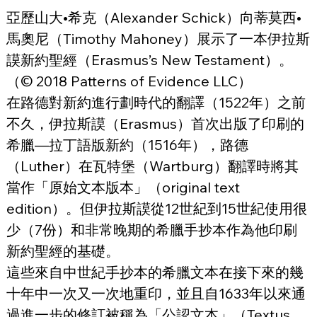
亞歷山大•希克（Alexander Schick）向蒂莫西•
馬奧尼（Timothy Mahoney）展示了一本伊拉斯
謨新約聖經（Erasmus’s New Testament）。
（© 2018 Patterns of Evidence LLC）
在路德對新約進行劃時代的翻譯（1522年）之前
不久，伊拉斯謨（Erasmus）首次出版了印刷的
希臘—拉丁語版新約（1516年），路德
（Luther）在瓦特堡（Wartburg）翻譯時將其
當作「原始文本版本」（original text 
edition）。但伊拉斯謨從12世紀到15世紀使用很
少（7份）和非常晚期的希臘手抄本作為他印刷
新約聖經的基礎。
這些來自中世紀手抄本的希臘文本在接下來的幾
十年中一次又一次地重印，並且自1633年以來通
過進一步的修訂被稱為「公認文本」（Textus 