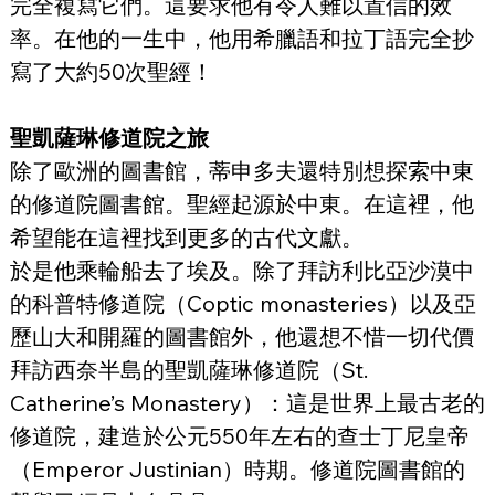
完全複寫它們。這要求他有令人難以置信的效
率。在他的一生中，他用希臘語和拉丁語完全抄
寫了大約50次聖經！
聖凱薩琳修道院之旅
除了歐洲的圖書館，蒂申多夫還特別想探索中東
的修道院圖書館。聖經起源於中東。在這裡，他
希望能在這裡找到更多的古代文獻。
於是他乘輪船去了埃及。除了拜訪利比亞沙漠中
的科普特修道院（Coptic monasteries）以及亞
歷山大和開羅的圖書館外，他還想不惜一切代價
拜訪西奈半島的聖凱薩琳修道院（St. 
Catherine’s Monastery）：這是世界上最古老的
修道院，建造於公元550年左右的查士丁尼皇帝
（Emperor Justinian）時期。修道院圖書館的