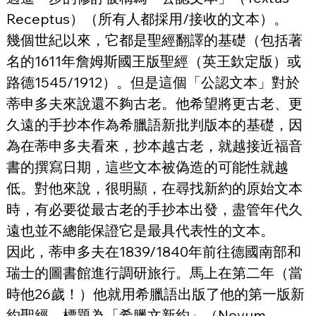
Receptus）（所有人都採用/接收的文本）。
幾個世紀以來，它都是聖經翻譯的基礎（包括著
名的1611年詹姆斯國王版聖經（英王欽定版）或
路德1545/1912）。但是這個「公認文本」對於
蒂申多夫來說還不夠古老。他希望將更古老、更
久遠的手抄本作為希臘語新批判版本的基礎，因
為在蒂申多夫看來，抄本越古老，就越接近福音
書的撰寫日期，這些文本被偽造的可能性就越
低。對他來說，很明顯，在尋找新約的原始文本
時，有必要從最古老的手抄本出發，盡管年代久
遠也並不總能保證它是最具代表性的文本。
因此，蒂申多夫在1839/1840年前往德國南部和
瑞士的圖書館進行調研旅行。馬上在第二年（當
時他26歲！）他就用希臘語出版了他的第一版新
約聖經，標題為「希臘文新約」（Novum 