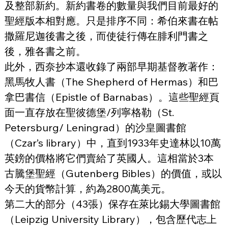
及整部新約。新約書卷的數量與我們目前最好的
聖經版本相對應。只是排序不同：希伯來書在帖
撒羅尼迦後書之後，而使徒行傳在腓利門書之
後，雅各書之前。
此外，西奈抄本還收錄了兩部早期基督教著作：
黑馬牧人書（The Shepherd of Hermas）和巴
拿巴書信（Epistle of Barnabas）。這些聖經頁
面一直存放在聖彼德堡/列寧格勒（St. 
Petersburg/ Leningrad）的沙皇圖書館
（Czar’s library）中，直到1933年史達林以10萬
英鎊的價格將它們賣給了英國人。這相當於3本
古騰堡聖經（Gutenberg Bibles）的價值，或以
今天的貨幣計算，約為2800萬美元。
第二大的部分（43張）保存在萊比錫大學圖書館
（Leipzig University Library），包含歷代志上