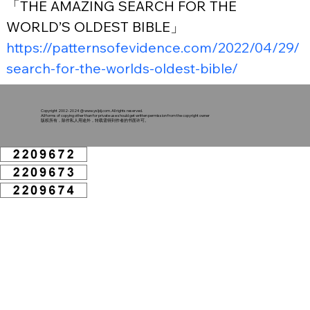
「THE AMAZING SEARCH FOR THE 
WORLD’S OLDEST BIBLE」
https://patternsofevidence.com/2022/04/29/
search-for-the-worlds-oldest-bible/
Copyright 2002-2024 @
www.ysljdj.com
. All rights reserved.
All forms of copying other than for private use should get written permission from the copyright owner
版权所有，除作私人用途外，转载需得到作者的书面许可。