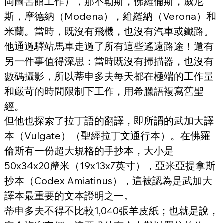
岡圖書館工作），那不勒斯，佛羅倫斯，威尼
斯，摩德納（Modena），維羅納（Verona）和
米蘭。當時，既沒有飛機，也沒有汽車或鐵路。
他通過驛站馬車走過了所有這些遙遠路途！還有
另一件事值得深思：當時既沒有掃描器，也沒有
數碼攝影，所以蒂申多夫每天都在極端的工作量
和嚴苛的時間限制下工作，用希臘語複寫舊聖
經。
但他也探索了拉丁語的翻譯，即所謂的武加大譯
本（Vulgate）（聖經拉丁文通行本）。在佛羅
倫斯有一份超大規格的手抄本，大小是
50x34x20釐米（19x13x7英寸），亞米亞提拿斯
抄本（Codex Amiatinus），這被認為是武加大
譯本最重要的文本證明之一。
蒂申多夫不得不比較1,040張羊皮紙；也就是說，