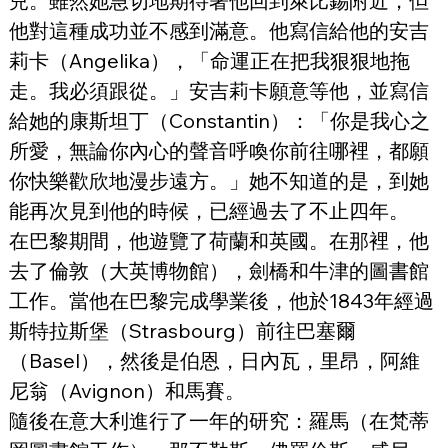
兒。雖然她急切地期待著他回到萊比錫附近，但
他對這種成功並不感到滿意。他寫信給他的安吉
莉卡（Angelika），「命運正在把我狠狠地拖
走。我必須跟從。」安吉莉卡願意等他，並寫信
給她的康斯坦丁（Constantin）：「你是我心之
所愛，無論你內心的聲音呼喚你前往哪裡，都願
你快樂歡欣地漫步遠方。」她不知道的是，到她
能再次見到他的時候，已經過去了不止四年。
在巴黎期間，他遊覽了荷蘭和英國。在那裡，他
去了倫敦（大英博物館），劍橋和牛津的圖書館
工作。當他在巴黎完成學業後，他於1843年經過
斯特拉斯堡（Strasbourg）前往巴塞爾
（Basel），然後是伯恩，日內瓦，里昂，阿維
尼翁（Avignon）和馬賽。
隨後在意大利進行了一年的研究：羅馬（在梵蒂