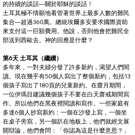
的持續的談話—關於耶穌的談話！
土耳其極不情願地看管著世界上最多人數的難民
集合—超過360萬。總統埃爾多安要求國際資助
來支付這一巨額費用。他說，否則他會把難民全
部送到西歐去。神的回應是什麼？
第6天 土耳其（繼續）
多年來，一對夫婦分發了許多新約，渴望人們閱
讀。現在幾乎有50個人寫出了整個新約，包括13
個孩子寫出了180頁的兒童新約。在齋月期間，
一位伊瑪目建議幾個孩子不要在白天齋戒期間寫
作。所以他們在黑夜裡閱讀和寫作。一些家庭有
多達6個人抄寫新約：一個在沙發上寫，一個坐
在桌子旁寫，另一個趴在地板上，他們就經文展
開辯論，他們會問：「你認為這是什麼意思？」