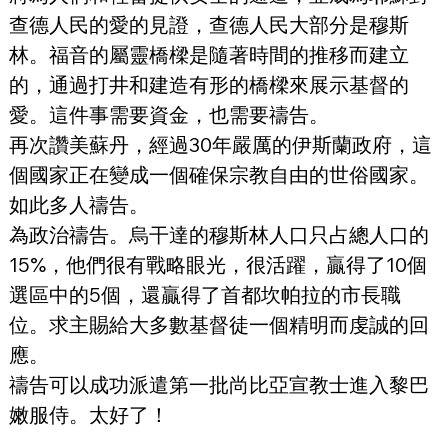
查德人民的愛的見證，查德人民大部分是穆斯
林。福音的屬靈橋樑是隨著時間的推移而建立
的，通過打井和建造有形的橋樑來展示基督的
愛。這件事需要資金，也需要禱告。
再次讚美蘇丹，經過30年嚴厲的伊斯蘭政府，這
個國家正在變成一個確保宗教自由的世俗國家。
如此多人禱告。
為政治禱告。烏干達的穆斯林人口只占總人口的
15%，他們很有戰略眼光，很活躍，贏得了10個
選區中的5個，還贏得了首都坎帕拉的市長職
位。求主賜給大多數基督徒一個精明而虔誠的回
應。
禱告可以成功派遣第一批尚比亞宣教士進入黎巴
嫩服侍。太好了！