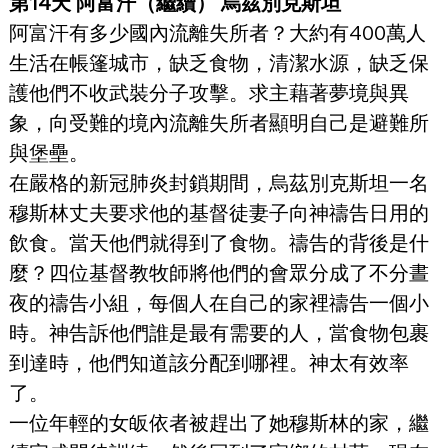
第14天 阿富汗（繼續） 烏茲別克斯坦
阿富汗有多少國內流離失所者？大約有400萬人
生活在帳篷城市，缺乏食物，清潔水源，缺乏保
護他們不收武裝分子攻擊。求主藉著夢境與異
象，向受難的境內流離失所者顯明自己是避難所
與堡壘。
在嚴格的新冠肺炎封鎖期間，烏茲別克斯坦一名
穆斯林丈夫要求他的基督徒妻子向神禱告日用的
飲食。當天他們就得到了食物。禱告的背後是什
麼？四位基督教牧師將他們的會眾分成了不分晝
夜的禱告小組，每個人在自己的家裡禱告一個小
時。神告訴他們誰是最有需要的人，當食物包裹
到達時，他們知道該分配到哪裡。神太有效率
了。
一位年輕的女皈依者被趕出了她穆斯林的家，繼