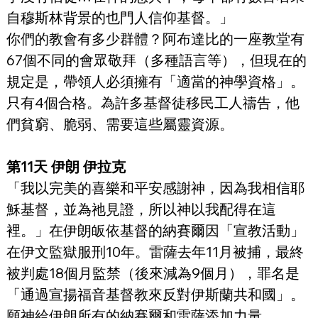
自穆斯林背景的也門人信仰基督。」
你們的教會有多少群體？阿布達比的一座教堂有
67個不同的會眾敬拜（多種語言等），但現在的
規定是，帶領人必須擁有「適當的神學資格」。
只有4個合格。為許多基督徒移民工人禱告，他
們貧窮、脆弱、需要這些屬靈資源。
第11天 伊朗 伊拉克
「我以完美的喜樂和平安感謝神，因為我相信耶
穌基督，並為祂見證，所以神以我配得在這
裡。」在伊朗皈依基督的納賽爾因「宣教活動」
在伊文監獄服刑10年。雷薩去年11月被捕，最終
被判處18個月監禁（後來減為9個月），罪名是
「通過宣揚福音基督教來反對伊斯蘭共和國」。
願神給伊朗所有的納賽爾和雷薩添加力量。