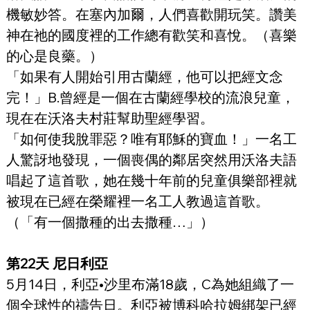
機敏妙答。在塞內加爾，人們喜歡開玩笑。讚美
神在祂的國度裡的工作總有歡笑和喜悅。（喜樂
的心是良藥。）
「如果有人開始引用古蘭經，他可以把經文念
完！」B.曾經是一個在古蘭經學校的流浪兒童，
現在在沃洛夫村莊幫助聖經學習。
「如何使我脫罪惡？唯有耶穌的寶血！」一名工
人驚訝地發現，一個喪偶的鄰居突然用沃洛夫語
唱起了這首歌，她在幾十年前的兒童俱樂部裡就
被現在已經在榮耀裡一名工人教過這首歌。
（「有一個撒種的出去撒種…」）
第22天 尼日利亞
5月14日，利亞•沙里布滿18歲，C為她組織了一
個全球性的禱告日。利亞被博科哈拉姆綁架已經