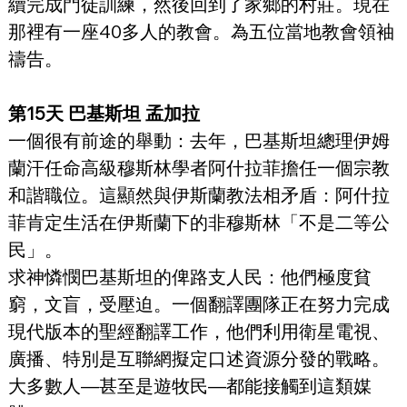
續完成門徒訓練，然後回到了家鄉的村莊。現在
那裡有一座40多人的教會。為五位當地教會領袖
禱告。
第15天 巴基斯坦 孟加拉
一個很有前途的舉動：去年，巴基斯坦總理伊姆
蘭汗任命高級穆斯林學者阿什拉菲擔任一個宗教
和諧職位。這顯然與伊斯蘭教法相矛盾：阿什拉
菲肯定生活在伊斯蘭下的非穆斯林「不是二等公
民」。
求神憐憫巴基斯坦的俾路支人民：他們極度貧
窮，文盲，受壓迫。一個翻譯團隊正在努力完成
現代版本的聖經翻譯工作，他們利用衛星電視、
廣播、特別是互聯網擬定口述資源分發的戰略。
大多數人—甚至是遊牧民—都能接觸到這類媒