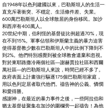
自1948年以色列建國以來，巴勒斯坦人的生活一
直充斥著衝突、不穩定、生活條件差、失業。
600萬巴勒斯坦人以全球散居的身份移民。加沙
和西岸有400萬人。
20世紀中期，伯利恆的基督徒比例超過70%，現
在不到15%。軍事佔領和伊斯蘭主義的暴力迫害
使得基督教少數在巴勒斯坦人中的比例下降到不
到2%。他們特別感覺到被全球教會遺棄和忽視。
對於東耶路撒冷兩個社區—謝赫賈拉社區和西爾
萬社區—的巴勒斯坦人來說，時間已經不多了。
政府表面上計畫強行驅逐175個巴勒斯坦家庭，
用以色列定居者取代他們。禱告神的公義、憐憫
和愛得勝。
感謝神，在最近的暴力事件之後，一些阿拉伯和
猶太基督徒聚集在加沙的圍欄旁一起禱告！為他