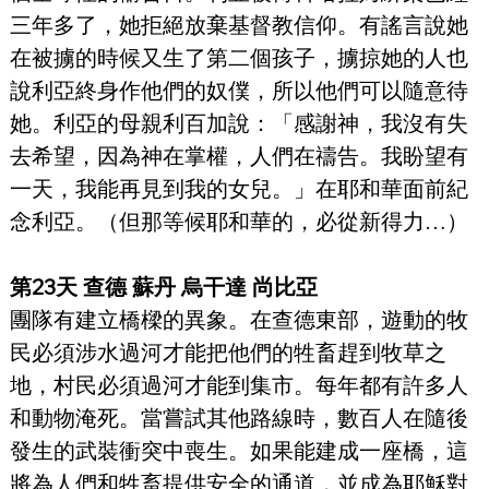
三年多了，她拒絕放棄基督教信仰。有謠言說她
在被擄的時候又生了第二個孩子，擄掠她的人也
說利亞終身作他們的奴僕，所以他們可以隨意待
她。利亞的母親利百加說：「感謝神，我沒有失
去希望，因為神在掌權，人們在禱告。我盼望有
一天，我能再見到我的女兒。」在耶和華面前紀
念利亞。（但那等候耶和華的，必從新得力…）
第23天 查德 蘇丹 烏干達 尚比亞
團隊有建立橋樑的異象。在查德東部，遊動的牧
民必須涉水過河才能把他們的牲畜趕到牧草之
地，村民必須過河才能到集市。每年都有許多人
和動物淹死。當嘗試其他路線時，數百人在隨後
發生的武裝衝突中喪生。如果能建成一座橋，這
將為人們和牲畜提供安全的通道，並成為耶穌對