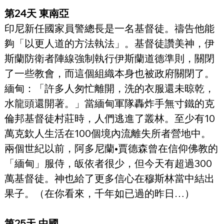
第24天 東南亞
印尼新任國家員警總長是一名基督徒。禱告他能
夠「以更人道的方法執法」。基督徒讚美神，伊
斯蘭防衛者陣線強制執行伊斯蘭道德準則，關閉
了一些教會，而這個組織本身也被政府關閉了。
緬甸：「許多人匆忙離開，洗的衣服還未晾乾，
水龍頭還開著。」當緬甸軍隊轟炸手無寸鐵的克
倫邦基督徒村莊時，人們逃進了叢林。至少有10
萬克欽人生活在100個境內流離失所者營地中。
兩個世紀以前，阿多尼蘭•賈德森曾在信仰佛教的
「緬甸」服侍，皈依者很少，但今天有超過300
萬基督徒。神也給了更多信心在穆斯林當中結出
果子。（在你看來，千年如已過的昨日…）
第25天 中國