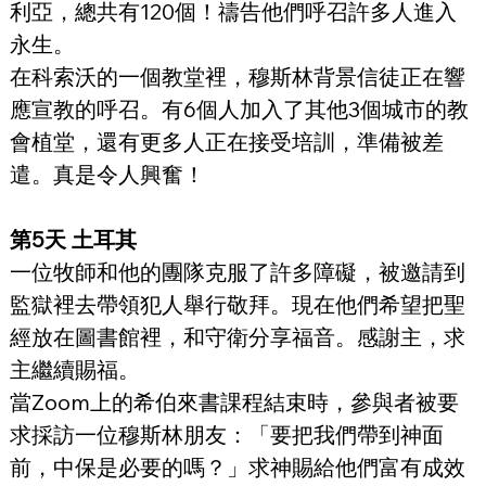
利亞，總共有120個！禱告他們呼召許多人進入
永生。
在科索沃的一個教堂裡，穆斯林背景信徒正在響
應宣教的呼召。有6個人加入了其他3個城市的教
會植堂，還有更多人正在接受培訓，準備被差
遣。真是令人興奮！
第5天 土耳其
一位牧師和他的團隊克服了許多障礙，被邀請到
監獄裡去帶領犯人舉行敬拜。現在他們希望把聖
經放在圖書館裡，和守衛分享福音。感謝主，求
主繼續賜福。
當Zoom上的希伯來書課程結束時，參與者被要
求採訪一位穆斯林朋友：「要把我們帶到神面
前，中保是必要的嗎？」求神賜給他們富有成效