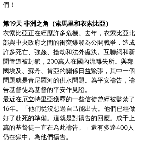
們！
第19天 非洲之角（索馬里和衣索比亞）
衣索比亞正在經歷許多危機。去年，衣索比亞北
部與中央政府之間的衝突爆發為公開戰爭，造成
許多死亡、強姦、搶劫和法外處決。互聯網和新
聞管道被封鎖，200萬人在國內流離失所。與鄰
國埃及、蘇丹、肯亞的關係日益緊張，其中一個
問題就是青尼羅河的供水問題。為平安禱告，禱
告基督徒為基督的平安作見證。
最近在厄立特里亞獲釋的一些信徒曾經被監禁了
16年。「他們從沒想過自己能出去。他們已經做
好了赴死的準備。這就是對禱告的回應。成千上
萬的基督徒一直在為此禱告。」還有多達400人
仍在獄中。為他們禱告。