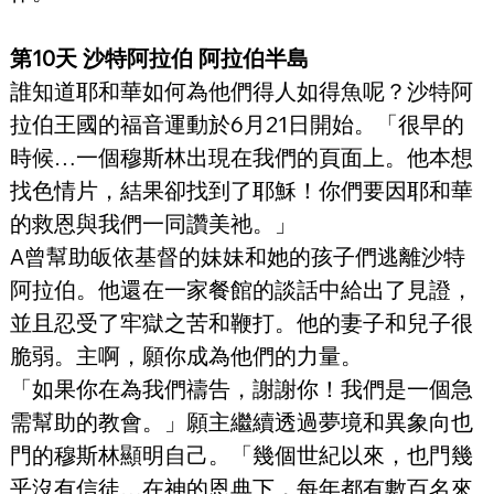
第10天 沙特阿拉伯 阿拉伯半島
誰知道耶和華如何為他們得人如得魚呢？沙特阿
拉伯王國的福音運動於6月21日開始。「很早的
時候…一個穆斯林出現在我們的頁面上。他本想
找色情片，結果卻找到了耶穌！你們要因耶和華
的救恩與我們一同讚美祂。」
A曾幫助皈依基督的妹妹和她的孩子們逃離沙特
阿拉伯。他還在一家餐館的談話中給出了見證，
並且忍受了牢獄之苦和鞭打。他的妻子和兒子很
脆弱。主啊，願你成為他們的力量。
「如果你在為我們禱告，謝謝你！我們是一個急
需幫助的教會。」願主繼續透過夢境和異象向也
門的穆斯林顯明自己。「幾個世紀以來，也門幾
乎沒有信徒…在神的恩典下，每年都有數百名來