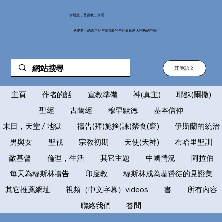
伊斯兰，基督教，真理
从伊斯兰的古兰经与基督教的圣经看这两大宗教的异同
其他語文
主頁
作者的話
宣教準備
神(真主)
耶穌(爾撒)
聖經
古蘭經
穆罕默德
基本信仰
末日，天堂 / 地獄
禱告(拜)施捨(課)禁食(齋)
伊斯蘭的統治
男與女
聖戰
宗教初期
天使(天神)
布哈里聖訓
敵基督
倫理，生活
其它主題
中國情況
阿拉伯
每天為穆斯林禱告
印度教
穆斯林成為基督徒的見證集
其它推薦網址
視頻（中文字幕）videos
書
所有內容
聯絡我們
答問