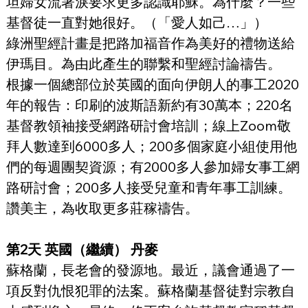
坦婦女流著淚要求更多認識耶穌。為什麼？一些
基督徒一直對她很好。（「愛人如己…」）
綠洲聖經計畫是把路加福音作為美好的禮物送給
伊瑪目。為由此產生的聯繫和聖經討論禱告。
根據一個總部位於英國的面向伊朗人的事工2020
年的報告：印刷的波斯語新約有30萬本；220名
基督教領袖接受網路研討會培訓；線上Zoom敬
拜人數達到6000多人；200多個家庭小組使用他
們的每週團契資源；有2000多人參加婦女事工網
路研討會；200多人接受兒童和青年事工訓練。
讚美主，為收取更多莊稼禱告。
第2天 英國（繼續） 丹麥
蘇格蘭，長老會的發源地。最近，議會通過了一
項反對仇恨犯罪的法案。蘇格蘭基督徒對宗教自