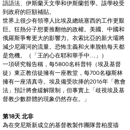
語語法、伊斯蘭天文學和伊斯蘭哲學。該學校受
到政府的巨額補貼。
世界上很少有領導人比埃及總統塞西的工作更艱
巨。狂熱分子想要推翻他的政權。美國、中國和
俄羅斯爭奪更大的影響力。衣索比亞的新大壩將
減少尼羅河的流量。恐怖主義和火車脫軌每天都
是危機。（「王的心在耶和華手中…」）
一項研究報告稱，每5800名科普特（埃及基督
徒）東正教信徒擁有一座教堂，每700名穆斯林
擁有一座清真寺。埃及備受吹捧的2016年「教會
法」預計將會緩解限制，但事實上「歧視埃及基
督教少數群體的現象仍然存在。」
第18天 北非
為在突尼斯新成立的基督教製作團隊普柏度禱