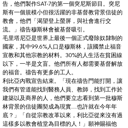
告，他們製作SAT-7的第一個突尼斯節目。突尼
斯有一個規模小但很活躍的非基督教背景信徒的
教會，他們「渴望登上螢屏，與社會進行交
流。」禱告穆斯林會被基督吸引。
毛里塔尼亞是世界上最後一個正式廢除奴隸制的
國家，其中99.6%人口是穆斯林，該國禁止福音
宣教和其他宗教的材料。30%的人生活在貧困線
以下，一半是文盲。他們所有人都需要基督解放
的福音。禱告有更多的工人。
利比亞內戰宣告結束。「現在禱告門能打開，讓
我們有管道能找到醫務人員、教師，找到工作於
建築以及商界的人，他們要立志看到第一批穆斯
林背景的信徒團契成為現實…也許就在今年年
底？」「自從宗教改革以來，利比亞從來沒有過
這樣多以教會植堂為目標的人！」願神賜福他