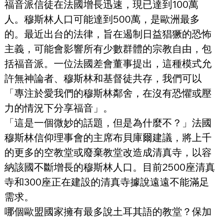
福音派信徒在法國增長迅速，現已達到100萬
人。穆斯林人口可能達到500萬，是歐洲最多
的。最近出台的法律，旨在遏制日益猖獗的恐怖
主義，可能會影響所有少數群體的宗教自由，包
括福音派。一位法國差會董事提出，這種模式允
許無神論者、穆斯林和基督徒共存，我們可以
「專注於愛我們的穆斯林鄰舍，在沒有恐懼或壓
力的情況下分享福音」。
「這是一個微妙的話題，但是為什麼不？」法國
穆斯林信仰理事會的主席布貝庫爾建議，將上千
的更多的空教堂或廢棄教堂改造成清真寺，以容
納該國不斷增長的穆斯林人口。目前2500座清真
寺和300座正在建設的清真寺據說遠遠不能滿足
需求。
哪個歐盟國家擁有最多說土耳其語的教堂？保加