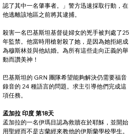
認了其中一名肇事者。」警方迅速採取行動，在
他逃離該地區之前將其逮捕。
殺害一名巴基斯坦基督徒婦女的兇手被判處了25
年監禁。他當時用槍射殺了她，是因為她拒絕成
為穆斯林並與他結婚。為所有這些走向正義的舉
動而讚美神！
巴基斯坦的 GRN 團隊希望能夠解決仍需要福音
錄音的 24 種語言的問題。求主引導他們完成這
項任務。
孟加拉 印度 第18天
孟加拉的一名伊瑪目認為救贖在於耶穌，並開始
用聖經而不是古蘭經來教他的伊斯蘭學校學生。