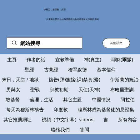
伊斯兰，基督教，真理
从伊斯兰的古兰经与基督教的圣经看这两大宗教的异同
其他語文
主頁
作者的話
宣教準備
神(真主)
耶穌(爾撒)
聖經
古蘭經
穆罕默德
基本信仰
末日，天堂 / 地獄
禱告(拜)施捨(課)禁食(齋)
伊斯蘭的統治
男與女
聖戰
宗教初期
天使(天神)
布哈里聖訓
敵基督
倫理，生活
其它主題
中國情況
阿拉伯
每天為穆斯林禱告
印度教
穆斯林成為基督徒的見證集
其它推薦網址
視頻（中文字幕）videos
書
所有內容
聯絡我們
答問