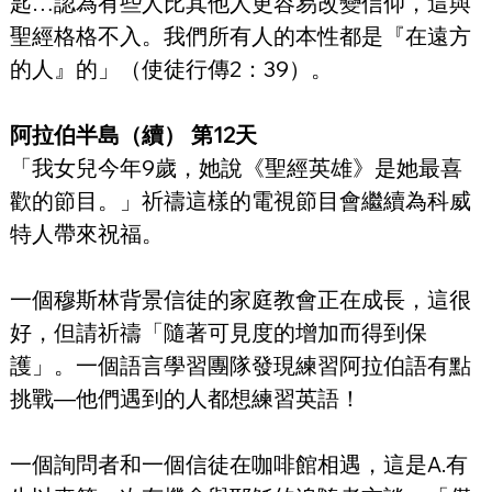
匙…認為有些人比其他人更容易改變信仰，這與
聖經格格不入。我們所有人的本性都是『在遠方
的人』的」（使徒行傳2：39）。
阿拉伯半島（續） 第12天
「我女兒今年9歲，她說《聖經英雄》是她最喜
歡的節目。」祈禱這樣的電視節目會繼續為科威
特人帶來祝福。
一個穆斯林背景信徒的家庭教會正在成長，這很
好，但請祈禱「隨著可見度的增加而得到保
護」。一個語言學習團隊發現練習阿拉伯語有點
挑戰—他們遇到的人都想練習英語！
一個詢問者和一個信徒在咖啡館相遇，這是A.有