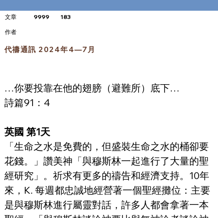
文章
9999
183
​作者
代禱通訊 2024年4—7月
…你要投靠在他的翅膀（避難所）底下…
詩篇91：4
英國 第1天
「生命之水是免費的，但盛裝生命之水的桶卻要
花錢。」讚美神「與穆斯林一起進行了大量的聖
經研究」。祈求有更多的禱告和經濟支持。10年
來，K. 每週都忠誠地經營著一個聖經攤位：主要
是與穆斯林進行屬靈對話，許多人都會拿著一本