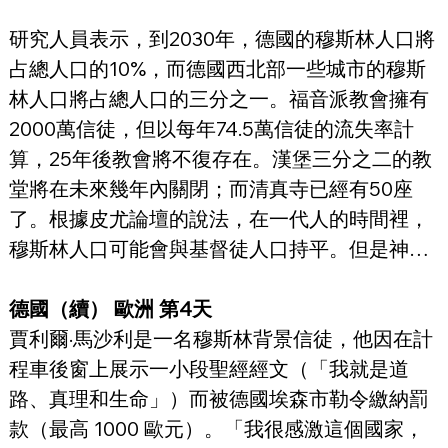
研究人員表示，到2030年，德國的穆斯林人口將
占總人口的10%，而德國西北部一些城市的穆斯
林人口將占總人口的三分之一。福音派教會擁有
2000萬信徒，但以每年74.5萬信徒的流失率計
算，25年後教會將不復存在。漢堡三分之二的教
堂將在未來幾年內關閉；而清真寺已經有50座
了。根據皮尤論壇的說法，在一代人的時間裡，
穆斯林人口可能會與基督徒人口持平。但是神…
德國（續） 歐洲 第4天
賈利爾·馬沙利是一名穆斯林背景信徒，他因在計
程車後窗上展示一小段聖經經文（「我就是道
路、真理和生命」）而被德國埃森市勒令繳納罰
款（最高 1000 歐元）。「我很感激這個國家，