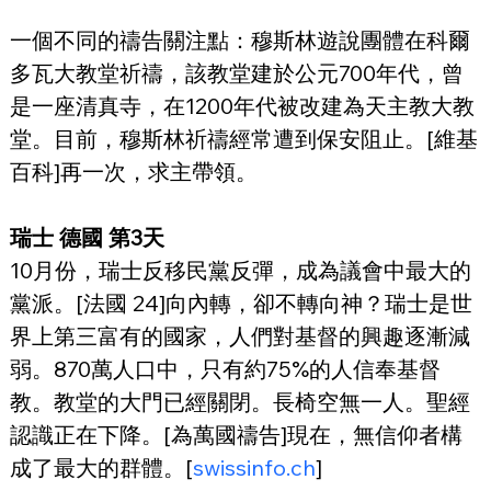
一個不同的禱告關注點：穆斯林遊說團體在科爾
多瓦大教堂祈禱，該教堂建於公元700年代，曾
是一座清真寺，在1200年代被改建為天主教大教
堂。目前，穆斯林祈禱經常遭到保安阻止。[維基
百科]再一次，求主帶領。
瑞士 德國 第3天
10月份，瑞士反移民黨反彈，成為議會中最大的
黨派。[法國 24]向內轉，卻不轉向神？瑞士是世
界上第三富有的國家，人們對基督的興趣逐漸減
弱。870萬人口中，只有約75%的人信奉基督
教。教堂的大門已經關閉。長椅空無一人。聖經
認識正在下降。[為萬國禱告]現在，無信仰者構
成了最大的群體。[
swissinfo.ch
]