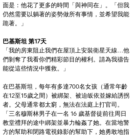
面是：他花了更多的時間「與神同在」。「但我
仍然需要以躺著的姿勢做所有事情，並希望我能
跪著。」
巴基斯坦 第17天
「我的房東阻止我們在屋頂上安裝衛星天線…他
們剝奪了我看你們精彩節目的權利。請為我禱告
能從這些情況中獲救。」
在巴基斯坦，每年有多達700名女孩（通常年齡
在12至15歲之間）被綁架、被迫皈依並嫁給誘拐
者。父母通常都太窮，無法在法庭上打官司。
「三名穆斯林男子在一名 16 歲基督徒前往周日
教堂禮拜的途中綁架並暴力輪姦了她。在當地警
方的幫助和閉路電視錄影的幫助下，她勇敢地指