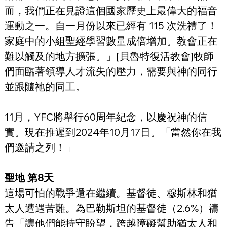
而，我們正在見證這個國家歷史上最偉大的福音
運動之一。自一月份以來已經有 115 次洗禮了！
家庭中的小組聖經學習數量成倍增加。教會正在
難以觸及的地方擴張。」[貝魯特復活教會]牧師
們面臨著領導人才流失的壓力，需要與神的同行
並跟隨祂的同工。
11月，YFC將舉行60周年紀念，以慶祝神的信
實。現在推遲到2024年10月17日。「當然你在我
們邀請之列！」
聖地 第8天
這場可怕的戰爭還在繼續。基督徒、穆斯林和猶
太人遭遇苦難。為巴勒斯坦的基督徒（2.6%）禱
告「讓他們能持守盼望，跨越障礙幫助猶太人和