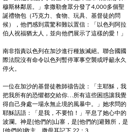
穆斯林鄰居。」拿撒勒會眾分發了4,000多個聖
誕禮物包（巧克力、食物、玩具、基督徒的問
候），他們感到震驚和難以置信：「以色列阿拉
伯人祝福猶太人，並向他們展示了這樣的愛！」
南非指責以色列在加沙進行種族滅絕。聯合國國
際法院沒有命令以色列暫停軍事空襲或呼籲永久
停火。
一位在加沙的基督徒教師禱告說：「主耶穌，我
把我所有的恐懼都交給你…所有這些困惑讓我覺
得自己身處一場永無止境的風暴中。」她求問的
耶穌話語：「是我，不要怕！」平息了她心中的
波瀾。神是[他們的]山寨，是[他們的]避難所，是
[他們的]救主。撒母耳記下 22：3