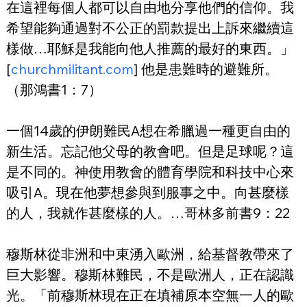
在這裡每個人都可以自由地分享他們的信仰。我
希望能夠通過對不公正的罰款提出上訴來繼續這
樣做…耶穌是我能向他人推薦的最好的東西。」
[
churchmilitant.com
] 他是患難時的避難所。
（那鴻書1：7）
一個14歲的伊朗難民A想在希臘過一種更自由的
新生活。忘記他父母的教會吧。但是足球呢？這
是不同的。神使用教會的體育學院和科技中心來
吸引A。現在他夢想參與到服事之中。向甚麼樣
的人，我就作甚麼樣的人。…哥林多前書9：22
穆斯林從非洲和中東湧入歐洲，給基督教帶來了
巨大影響。穆斯林難民，不是歐洲人，正在認識
光。「前穆斯林現在正在填補原本空無一人的歐