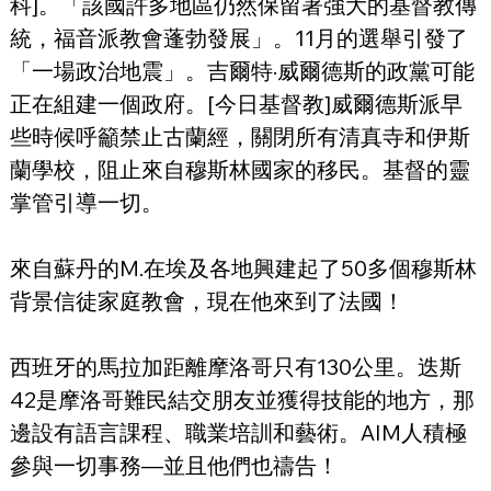
科]。「該國許多地區仍然保留著強大的基督教傳
統，福音派教會蓬勃發展」。11月的選舉引發了
「一場政治地震」。吉爾特·威爾德斯的政黨可能
正在組建一個政府。[今日基督教]威爾德斯派早
些時候呼籲禁止古蘭經，關閉所有清真寺和伊斯
蘭學校，阻止來自穆斯林國家的移民。基督的靈
掌管引導一切。
來自蘇丹的M.在埃及各地興建起了50多個穆斯林
背景信徒家庭教會，現在他來到了法國！
西班牙的馬拉加距離摩洛哥只有130公里。迭斯
42是摩洛哥難民結交朋友並獲得技能的地方，那
邊設有語言課程、職業培訓和藝術。AIM人積極
參與一切事務—並且他們也禱告！