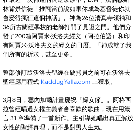
林背景信徒「推翻當前說如果你成為基督徒你就
會變得瘋狂這個神話」。神為26位清真寺領袖和
36所古蘭經學校的老師打開了見證之門。他們分
發了200箱阿賈米·沃洛夫經文（阿拉伯語）和印
有阿賈米·沃洛夫文的經文的日曆。「神成就了我
們所有的祈求，甚至更多。」
整部修訂版沃洛夫聖經在硬拷貝之前可在沃洛夫
聖經應用程式 
KaddugYalla.com
 上獲取。
3月8日，塞內加爾計畫慶祝「婦女節」。阿格西
拉曾經唱過女權主義者會喜歡的歌曲，現在用箴
言 31 章準備了一首新作。主引導她唱出真正解放
女性的聖經真理，而不是對男人生氣。