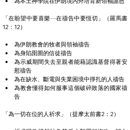
為本土神學院在伊朗境內外培育新領袖謝恩
「在盼望中要喜樂⋯在禱告中要恆切」（羅馬書
12：12）
為伊朗教會的牧者與領袖禱告
為身陷囹圄的信徒禱告
為示威期間失去至親者能藉認識基督得著安
慰禱告
為在缺水、斷電與失業困境中掙扎的人禱告
為教會懂得如何服事這個破碎敗落的國家禱
告
「為一切在位的人祈求」（提摩太前書2：2）