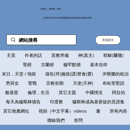
伊斯兰，基督教，真理
从伊斯兰的古兰经与基督教的圣经看这两大宗教的异同
其他語文
主頁
作者的話
宣教準備
神(真主)
耶穌(爾撒)
聖經
古蘭經
穆罕默德
基本信仰
末日，天堂 / 地獄
禱告(拜)施捨(課)禁食(齋)
伊斯蘭的統治
男與女
聖戰
宗教初期
天使(天神)
布哈里聖訓
敵基督
倫理，生活
其它主題
中國情況
阿拉伯
每天為穆斯林禱告
印度教
穆斯林成為基督徒的見證集
其它推薦網址
視頻（中文字幕）videos
書
所有內容
聯絡我們
答問