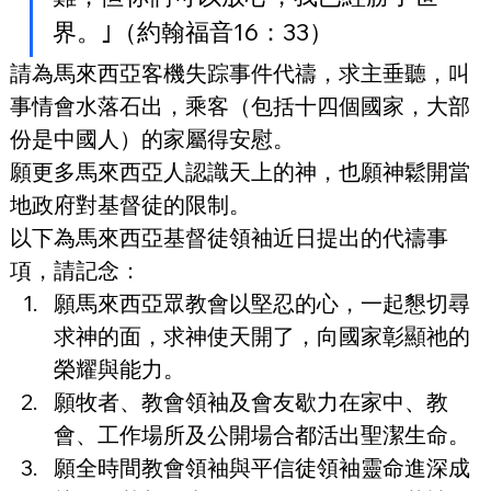
界。｣（約翰福音16：33）
請為馬來西亞客機失踪事件代禱，求主垂聽，叫
事情會水落石出，乘客（包括十四個國家，大部
份是中國人）的家屬得安慰。
願更多馬來西亞人認識天上的神，也願神鬆開當
地政府對基督徒的限制。
以下為馬來西亞基督徒領袖近日提出的代禱事
項，請記念：
願馬來西亞眾教會以堅忍的心，一起懇切尋
求神的面，求神使天開了，向國家彰顯祂的
榮耀與能力。
願牧者、教會領袖及會友歇力在家中、教
會、工作場所及公開場合都活出聖潔生命。
願全時間教會領袖與平信徒領袖靈命進深成