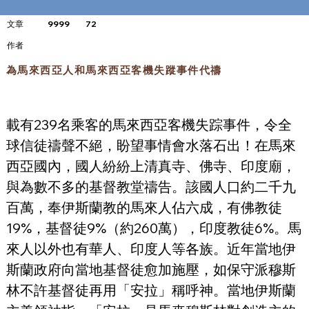
文章
9999
72
​作者
為馬來西亞人和馬來西亞客機失蹤事件代禱
載有239名乘客的馬來西亞客機失踪事件，令全
球信徒禱聲不絕，盼望事情會水落石出！在馬來
西亞國內，國人紛紛上清真寺、佛寺、印度廟，
與為數不多的基督教堂禱告。該國人口約二千九
百萬，奉伊斯蘭教的馬來人佔六成，有佛教徒
19%，基督徒9%（約260萬），印度教徒6%。馬
來人以外也有華人、印度人等各族。近年當地伊
斯蘭政府向當地基督徒愈加施壓，如保守派穆斯
林不許基督徒再用「安拉」稱呼神。當地伊斯蘭