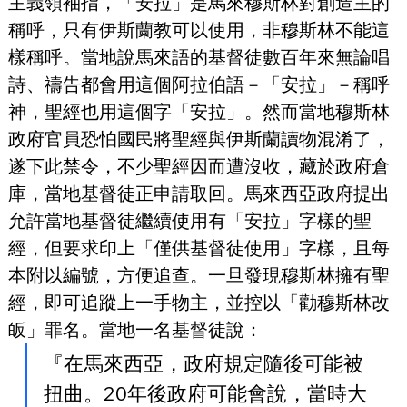
主義領袖指，「安拉」是馬來穆斯林對創造主的
稱呼，只有伊斯蘭教可以使用，非穆斯林不能這
樣稱呼。當地說馬來語的基督徒數百年來無論唱
詩、禱告都會用這個阿拉伯語－「安拉」－稱呼
神，聖經也用這個字「安拉」。然而當地穆斯林
政府官員恐怕國民將聖經與伊斯蘭讀物混淆了，
遂下此禁令，不少聖經因而遭沒收，藏於政府倉
庫，當地基督徒正申請取回。馬來西亞政府提出
允許當地基督徒繼續使用有「安拉」字樣的聖
經，但要求印上「僅供基督徒使用」字樣，且每
本附以編號，方便追查。一旦發現穆斯林擁有聖
經，即可追蹤上一手物主，並控以「勸穆斯林改
皈」罪名。當地一名基督徒說：
『在馬來西亞，政府規定隨後可能被
扭曲。20年後政府可能會說，當時大