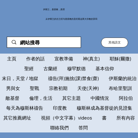
伊斯兰，基督教，真理
从伊斯兰的古兰经与基督教的圣经看这两大宗教的异同
其他語文
主頁
作者的話
宣教準備
神(真主)
耶穌(爾撒)
聖經
古蘭經
穆罕默德
基本信仰
末日，天堂 / 地獄
禱告(拜)施捨(課)禁食(齋)
伊斯蘭的統治
男與女
聖戰
宗教初期
天使(天神)
布哈里聖訓
敵基督
倫理，生活
其它主題
中國情況
阿拉伯
每天為穆斯林禱告
印度教
穆斯林成為基督徒的見證集
其它推薦網址
視頻（中文字幕）videos
書
所有內容
聯絡我們
答問