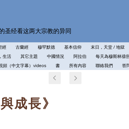
的圣经看这两大宗教的异同
聖經
古蘭經
穆罕默德
基本信仰
末日，天堂 / 地獄
，生活
其它主題
中國情況
阿拉伯
每天為穆斯林禱
視頻（中文字幕）videos
書
所有內容
聯絡我們
答
放與成長》