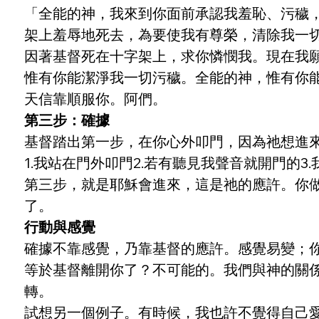
「全能的神，我來到你面前承認我羞恥、污穢
架上羞辱地死去，為要使我有尊榮，清除我一切污穢。祂為
因著基督死在十字架上，求你憐憫我。現在我
惟有你能潔淨我一切污穢。全能的神，惟有你
天信靠順服你。阿們。
第三步：確據
基督踏出第一步，在你心外叩門，因為祂想進
1.我站在門外叩門2.若有聽見我聲音就開門的3
第三步，就是耶穌會進來，這是祂的應許。你
了。
行動與感覺
確據不靠感覺，乃靠基督的應許。感覺易變；
等於基督離開你了？不可能的。我們與神的關
轉。
試想另一個例子。有時候，我也許不覺得自己