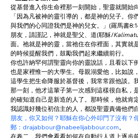
從基督進入你生命裡那一刻開始，聖靈就開始向
「因為凡被神的靈引導的，都是神的兒子。你
與我們的心同證我們是神的兒女。」(羅馬書8:14-
朋友，請謹記，神就是聖父、道(耶穌/
Kalimat
面。祂就是神的靈，當祂住在你裡面，其實就
的時候提醒我們，鼓勵我們起來繼續前行。
你也許納罕何謂聖靈向你的靈說話，且看以下
也是家裡惟一的大學生。母親溺愛他，比如說
這學生把生命降服於基督後，我常常跟他談。
那一刻，他才這輩子第一次感到這樣很自私，
的確知道自己是新造的人了。那時候，他就肯
我認識好幾位初信主的人，都說聖靈責備他們
朋友，你又如何？耶穌在你心外叩門了沒有？
郵：drajabbour@nabeelijabbour.com
。
在卷二，我們會看看如何在自動行人道上逐步