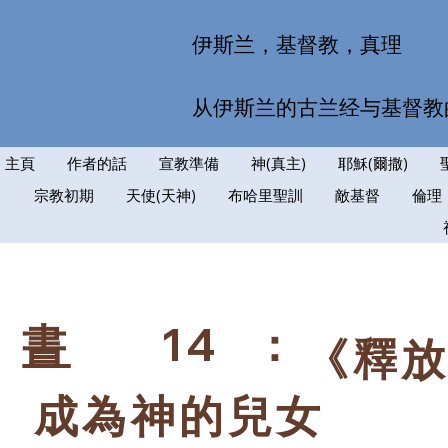
伊斯兰，基督教，真理
从伊斯兰的古兰经与基督教
主頁
作者的話
宣教準備
神(真主)
耶穌(爾撒)
宗教初期
天使(天神)
布哈里聖訓
敵基督
倫理
14
：
書
《釋
成為神的兒女