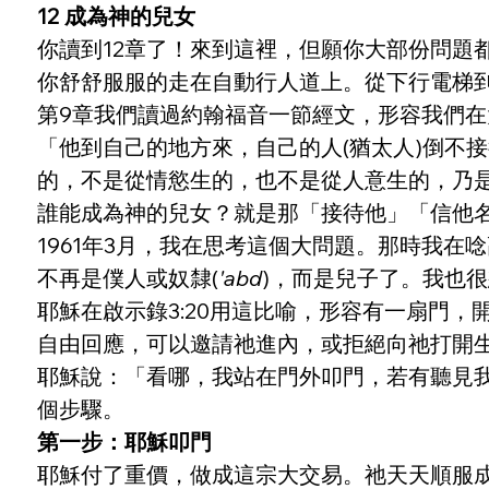
12 成為神的兒女
你讀到12章了！來到這裡，但願你大部份問題
你舒舒服服的走在自動行人道上。從下行電梯
第9章我們讀過約翰福音一節經文，形容我們
「他到自己的地方來，自己的人(猶太人)倒不
的，不是從情慾生的，也不是從人意生的，乃是從神
誰能成為神的兒女？就是那「接待他」「信他
1961年3月，我在思考這個大問題。那時我
不再是僕人或奴隸(
'abd
)，而是兒子了。我也
耶穌在啟示錄3:20用這比喻，形容有一扇門
自由回應，可以邀請祂進內，或拒絕向祂打開
耶穌說：「看哪，我站在門外叩門，若有聽見我聲
個步驟。
第一步：耶穌叩門
耶穌付了重價，做成這宗大交易。祂天天順服成