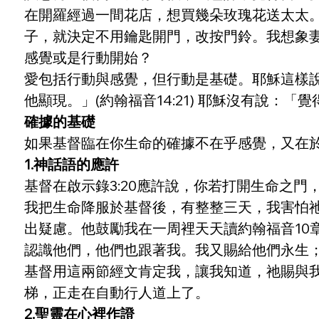
在開羅經過一間花店，想買幾朵玫瑰花送太太
子，就決定不用鑰匙開門，改按門鈴。我想象
感覺或是行動開始？
愛包括行動與感覺，但行動是基礎。耶穌這樣
他顯現。」(約翰福音14:21) 耶穌沒有說
確據的基礎
如果基督臨在你生命的確據不在乎感覺，又在
1.神話語的應許
基督在啟示錄3:20應許說，你若打開生命之
我把生命降服於基督後，有整整三天，我害怕
出疑慮。他鼓勵我在一周裡天天讀約翰福音10
認識他們，他們也跟著我。我又賜給他們永生；他
基督用這兩節經文肯定我，讓我知道，祂賜與
梯，正走在自動行人道上了。
2.聖靈在心裡作證