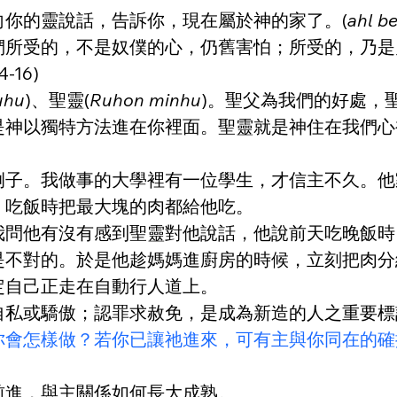
你的靈說話，告訴你，現在屬於神的家了。(
ahl be
們所受的，不是奴僕的心，仍舊害怕；所受的，乃是
16)
uhu
)、聖靈(
Ruhon minhu
)。聖父為我們的好處，
是神以獨特方法進在你裡面。聖靈就是神住在我們心
例子。我做事的大學裡有一位學生，才信主不久。他
，吃飯時把最大塊的肉都給他吃。
我問他有沒有感到聖靈對他說話，他說前天吃晚飯時
是不對的。於是他趁媽媽進廚房的時候，立刻把肉分
定自己正走在自動行人道上。
自私或驕傲；認罪求赦免，是成為新造的人之重要標
你會怎樣做？若你已讓祂進來，可有主與你同在的確
前進，與主關係如何長大成熟。