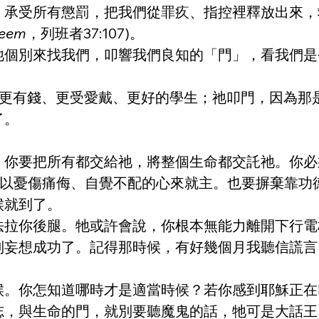
，承受所有懲罰，把我們從罪疚、指控裡釋放出來，
zeem
，列班者37:107)。
祂個別來找我們，叩響我們良知的「門」，看我們是
揀選更有錢、更受愛戴、更好的學生；祂叩門，因為
了。
，你要把所有都交給祂，將整個生命都交託祂。你必
，以憂傷痛侮、自覺不配的心來就主。也要摒棄靠功
候就到了。
法拉你後腿。牠或許會說，你根本無能力離開下行電
別妄想成功了。記得那時候，有好幾個月我聽信謊言
候。你怎知道哪時才是適當時候？若你感到耶穌正在
志，與生命的門，就別要聽魔鬼的話，牠可是大話王