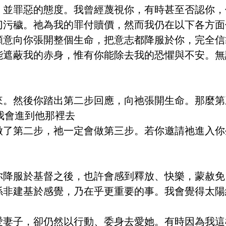
，並罪惡的態度。我曾經蔑視你，有時甚至否認你，
我的罪付贖價，然而我仍在以下各方面傷你的心：______
願意向你張開整個生命，把意志都降服於你，完全信
能遮蔽我的赤身，惟有你能除去我的恐懼與不安。無
來。然後你踏出第二步回應，向祂張開生命。那麼第
.我會進到他那裡去
做了第二步，祂一定會做第三步。若你邀請祂進入你
你降服於基督之後，也許會感到釋放、快樂，蒙赦免
係非建基於感覺，乃在乎更重要的事。我會覺得太陽
愛妻子，卻仍然以行動、委身去愛她。有時因為我這