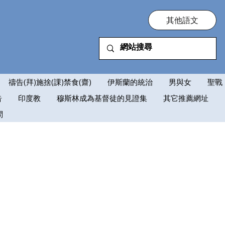
其他語文
禱告(拜)施捨(課)禁食(齋)
伊斯蘭的統治
男與女
聖戰
告
印度教
穆斯林成為基督徒的見證集
其它推薦網址
問