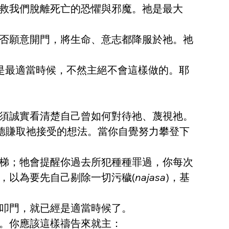
救我們脫離死亡的恐懼與邪魔。祂是最大
否願意開門，將生命、意志都降服於祂。祂
那是最適當時候，不然主絕不會這樣做的。耶
須誠實看清楚自己曾如何對待祂、蔑視祂。
德賺取祂接受的想法。當你自覺努力攀登下
梯；牠會提醒你過去所犯種種罪過，你每次
，以為要先自己剔除一切污穢(
najasa
)，基
叩門，就已經是適當時候了。
。你應該這樣禱告來就主：