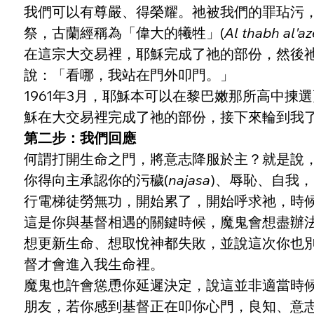
我們可以有尊嚴、得榮耀。祂被我們的罪玷污
祭，古蘭經稱為「偉大的犧牲」(
Al thabh al'a
在這宗大交易裡，耶穌完成了祂的部份，然後
說：「看哪，我站在門外叩門。」
1961年3月，耶穌本可以在黎巴嫩那所高中
穌在大交易裡完成了祂的部份，接下來輪到我
第二步：我們回應
何謂打開生命之門，將意志降服於主？就是說
你得向主承認你的污穢(
najasa
)、辱恥、自我
行電梯徒勞無功，開始累了，開始呼求祂，時
這是你與基督相遇的關鍵時候，魔鬼會想盡辦
想更新生命、想取悅神都失敗，並說這次你也
督才會進入我生命裡。
魔鬼也許會慫恿你延遲決定，說這並非適當時
朋友，若你感到基督正在叩你心門，良知、意