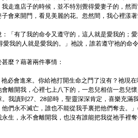
。我走進店子的時候，並不特別覺得愛妻子的，然而
妻子會來開門，看見美麗的花。忽然間，我心裡漾著
說：「有了我的命令又遵守的，這人就是愛我的；愛
：「覺得愛我的人就是愛我的。」祂說，誰若遵守祂的
於甚麼？藉著兩件事情：
門，祂必會進來。你給祂打開生命之門了沒有？祂現在
祂會離開我，心裡七上八下的，一忽兒相信一忽兒懷
章。我讀到27、28節時，聖靈深深肯定，喜樂充
們永不滅亡，誰也不能從我手裏把他們奪去。」(約翰福
我永生，永不會離開我，也沒有誰能把我從祂手裡奪