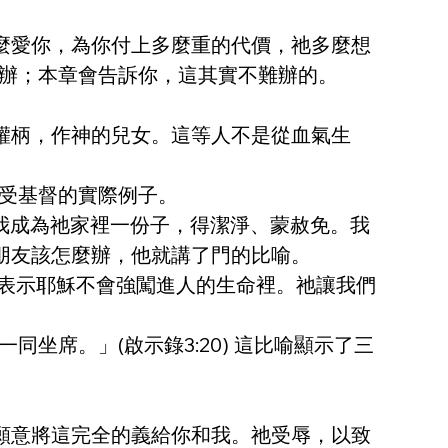
多麼愛你，為你付上多麼重的代價，祂多麼想
辦；本章會告訴你，這其實不難辦的。
權柄，作神的兒女。這等人不是從血氣生
受基督的實際例子。
想我成為祂家裡一份子，得潔淨、蒙赦免。我
朋友該怎麼辦，他就講了門的比喻。
，表示耶穌不會強闖進人的生命裡。祂讓我們
席。」(啟示錄3:20) 這比喻顯示了三
願意將這完全的義給你和我。祂受辱，以致