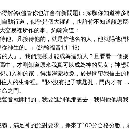
都得解答(儘管你也許會有新問題)；深願你知道神
到自動行道，似乎是個大躍進，也許你不知道該怎麼
在大交易裡所作的事。約翰寫道：
接待他。凡接待他的，就是信他名的人，他就賜他們
生的。」(約翰福音1:11-13)
名的人」。我們怎樣才能成為這類人？且看看一個接
在唸高中，才剛知道原來我真可以成為神的兒女；神
很想加入神的家，得潔淨蒙赦免，於是問帶我信主的
，開往人的生命裡。門外沒有把子或匙孔，門內才有
生命之門。
音就開門的，我要進到他那裏去，我與他他與我一同坐
義，滿足神的絕對要求，掙來了100分合格分數，