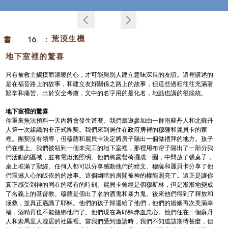
荒漠生機
書
16
：
地下室裡的驚喜
只有被救主觸摸而溫暖的心，才可能與別人建立意味深長的友誼。這裡講述的
是在福音路上的故事，和建立友好關係之路上的故事，但這些過程往往充滿著
艱辛和痛苦。出於安全考慮，文中的名字用的是化名，地點也講的很籠統。
地下室裡的驚喜
你重來無法預料一天內將會發生甚麼。我們應邀參加由一群南蘇丹人和北蘇丹
人第一次組織的非正式團契。我們來到居住在政府房裡的穆薩和麗貝卡的家
裡。團契沒有領導，但穆薩和麗貝卡決定將房子隔出一個做禮拜的地方。孩子
們在樓上。我們被領到一個未完工的地下室裡，那裡用布帘子隔出了一部分我
們活動的區域，並有電燈泡照明。他們將露營椅擺成一圈，中間放了張桌子，
桌上堆滿了聖經。任何人都可以分享感動他們的經文。穆薩和麗貝卡分享了他
們震撼人心的皈依的的故事。這個幽暗的房間被神的權能照亮了。這正是讓你
真正感受到神的同在的稀有的時刻。麗貝卡曾經是個穆斯林，但是漸漸地變成
了名義上的基督教。穆薩是個出了名的酒鬼和暴力鬼。後來他們得到了釋放和
拯救，並真正遇識了耶穌。他們的孩子歸還給了他們，他們的婚姻再次美滿幸
福，酒精再也不能捆綁他們了。他們現在為耶穌赤血忠心。他們住在一個蘇丹
人和索馬里人混居的社區裡。當我們受到邀請時，我們不知道該期待甚麼，但