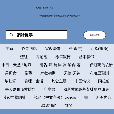
伊斯兰，基督教，真理
从伊斯兰的古兰经与基督教的圣经看这两大宗教的异同
其他語文
主頁
作者的話
宣教準備
神(真主)
耶穌(爾撒)
聖經
古蘭經
穆罕默德
基本信仰
末日，天堂 / 地獄
禱告(拜)施捨(課)禁食(齋)
伊斯蘭的統治
男與女
聖戰
宗教初期
天使(天神)
布哈里聖訓
敵基督
倫理，生活
其它主題
中國情況
阿拉伯
每天為穆斯林禱告
印度教
穆斯林成為基督徒的見證集
其它推薦網址
視頻（中文字幕）videos
書
所有內容
聯絡我們
答問