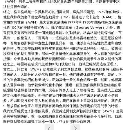
（AWM）的事工發生在我們正紀念的最近25年的歷史之間，所以在本書中講
述他是很合適的。
總之，格雷格就是一位獨具匠心的招募大師。這點我很清楚。1979年的時候，
他把我和我的妻子從世界福音動員會（OM）招募進了北非差會（NAM）。格
雷格對阿世會（AWM）最大貢獻就是他在1977年和1985年間所招募進來的這
批約100名的美國全職宣教士。除了喬治葦華（George Verwer）之外，我
還從來沒有遇到過這樣一個神賜超凡能力的動員者。格雷格是特別傑出的「百
萬有一」的發言人，「百萬有一」這個說法是由格雷格創造的，意思是說全球
每一百萬個穆斯林當中宣教士的數量只有一個。他以富有創造性的思維和幽默
的性格，在北美學院和教會裡被主充份地利用把許多魚兒撈到小船上。如果你
沒有被他的魅力所征服，那你一定會被他的異象和親身的、令人信服的辯論所
折服。今天作為動員者的我們被提醒說唯一有效的募員是發生在建立關係的基
礎之上。格雷格在後現代主義和X代口號發出前，他就已經採用這個原理了。
實際上，阿世會（AWM）仍然繼承了利文斯頓遺風。那些在他那個時代被招募
進來的人，大部分的人仍然與我們在一起。他們離退休還有好些年。是的，正
常的退會率使他們的數量減少，正如其他一般的差會組織一樣。然而，他招募
的人還算年輕，他們就像蟒蛇腹中的豬 - 通過一個宣教的職業和宣教組織的系
統慢慢地發揮著他們的作用。現在有許多人走上了領導崗位。還有些人正處於
跨文化服事的巔峰期。但他們在我們中間意味著這些年來退休的人並不是很
多，所以即使只有中等人數的新會員，我們在數量上還是保持增長的。當許多
中等規模的差會正在跟是否擁有足夠會員以保證財政穩定的問題鬥爭的時候，
我們似乎經受住了那樣的風暴。我覺得這與利文斯頓給的阿世會（AWM）遺風
是有密切關係的。在一個組織的生命裡像這樣的宣教領袖是不可多得的。我感
謝神讓我榮幸地認識了這樣一個人，並從他那裡受益匪淺。