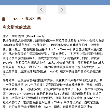
荒漠生機
書
16
：
利文斯敦的遺產
作者：大衛‧淪迪（David Lundy）
我擔任國際總主任以來，所經歷的第一次阿拉伯普世差會（AWM）全體大會是
2003年在荷蘭舉行的，也是自從1981年百年紀念以來我參加的唯一全體大
會。在大會上，前任總主任亞伯‧衛博（Abe Wiebe）的話並沒有讓我感到驚
訝，他走到我跟前在我耳邊低聲說，「是有些壓力，對不對？我想我沒有辦法
領導這麼大規模的組織！」這次大會大約有500人到場參加，的確，當我在
1979年（當時亞伯為國際總主任）加入北非差會的時候，那時整個差會的成人
會員只有一百多人。而且在1981年的全體成員慶典大會上也只有大約200人，
這也是事實。這讓我思考起阿世會（AWM）在其中的這些年是如何成長起來
的。
毫無疑問，促成這種增長的因素有許多。現在我們大約有450名成人會員。其
中一個因素就是1979年以前很少福音派基督徒考慮在穆斯林當中事奉。然而，
需要講述的一個「公開的秘密」就是蒙神的眷顧祂派了一個人 - 格雷格‧利文斯
頓（Greg Livingstone）在我們歷史的kairos時刻（主的關鍵時刻）走進了
差會。格雷格現在已經離開了我們到另一個差傳組織前線差會（Frontiers）
裡繼續開拓了，前線差會是 從阿世會（AWM）中孕育出來的，自從它誕生
後，它的會員已經超過阿世會（AWM）兩倍。但是格雷格參與阿世會