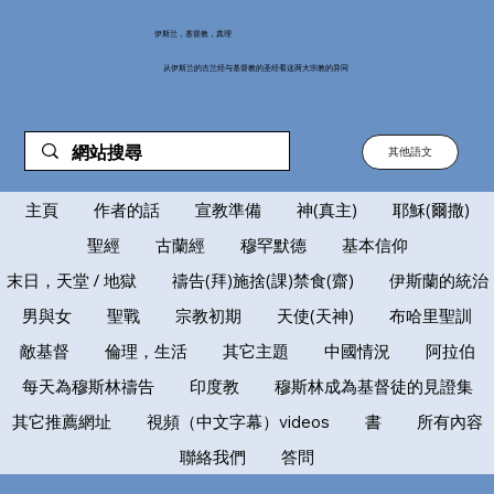
伊斯兰，基督教，真理
从伊斯兰的古兰经与基督教的圣经看这两大宗教的异同
其他語文
主頁
作者的話
宣教準備
神(真主)
耶穌(爾撒)
聖經
古蘭經
穆罕默德
基本信仰
末日，天堂 / 地獄
禱告(拜)施捨(課)禁食(齋)
伊斯蘭的統治
男與女
聖戰
宗教初期
天使(天神)
布哈里聖訓
敵基督
倫理，生活
其它主題
中國情況
阿拉伯
每天為穆斯林禱告
印度教
穆斯林成為基督徒的見證集
其它推薦網址
視頻（中文字幕）videos
書
所有內容
聯絡我們
答問