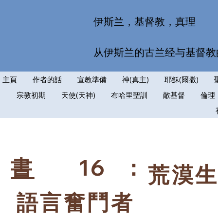
伊斯兰，基督教，真理
从伊斯兰的古兰经与基督教
主頁
作者的話
宣教準備
神(真主)
耶穌(爾撒)
宗教初期
天使(天神)
布哈里聖訓
敵基督
倫理
16
：
書
荒漠
語言奮鬥者