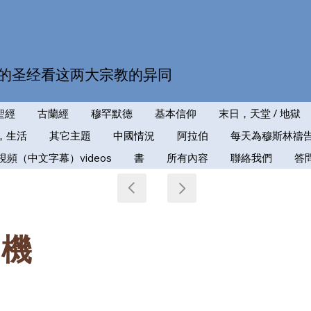
的圣经看这两大宗教的异同
聖經
古蘭經
穆罕默德
基本信仰
末日，天堂 / 地獄
，生活
其它主題
中國情況
阿拉伯
每天為穆斯林禱
視頻（中文字幕）videos
書
所有內容
聯絡我們
答
生機