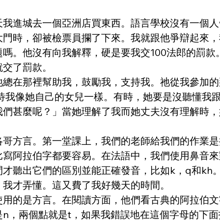
天我進城去一個亞洲店買東西。語言學校沒有一個人
大門時，卻被檢票員攔了下來。我就跟他爭辯起來，
嗎。他沒有向我解釋，硬是要我交100法郎的罰款
就交了罰款。
祂總在那裡幫助我，鼓勵我，支持我。祂從我參加的
，待我像她自己的女兒一樣。有時，她要是沒聽懂我
我們甚麼呢？」當她理解了我而她丈夫沒有理解時，
洛哥方言。第一堂課上，我們的老師給我們的作業是
比寫阿拉伯字都要容易。在法語中，我們使用鼻音來
才聽出它們的區別並能正確發音，比如k，q和kh
，我才弄懂。這又費了我好幾天的時間。
使用的是方言。在閱讀方面，他們看古典的阿拉伯文
n，兩個點就是t，如果我錯誤地在這個字母的下面