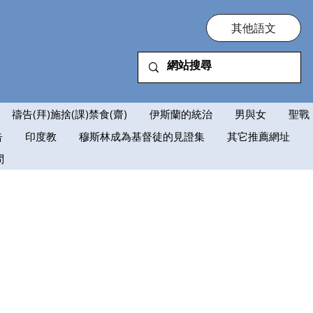
其他語文
禱告(拜)施捨(課)禁食(齋)
伊斯蘭的統治
男與女
聖戰
告
印度教
穆斯林成為基督徒的見證集
其它推薦網址
問