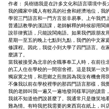
作者： 吳樹德我是在許多文化和語言環境中
我的國家中國人有較高的社會和經濟地位，我
學習三門語言和一門方言並非易事。上午我們
普通話教學的漢語課，老師解釋的時候卻用閩
說菲律賓語，只能說閩南語。如果我們跟朋友用
星期一至五的晚上七點到九點，我們的中文家
修課程。因此，我從小到大學了四門語言。在
麼講了。
當我被接受為北非的全職事奉工人時，在前往
的工人住在學校的一間宿舍裡。這是我第一次
獨寂寞之情，和思鄉之煎熬因為我沒有機會用
不像我以前在學校裡學的那四門語言那樣，我
我的老師叫我一遍又一遍地發同樣單詞的讀音
我就不知道他們說甚麼了。我通常只是微笑地
難為情。有時我把我需要的東西寫在紙上，叫