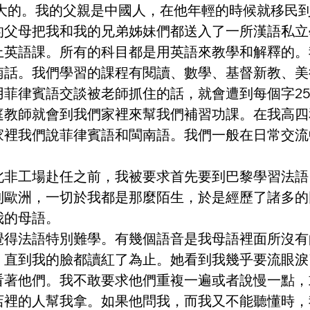
長大的。我的父親是中國人，在他年輕的時候就移民
的父母把我和我的兄弟姊妹們都送入了一所漢語私立
上英語課。所有的科目都是用英語來教學和解釋的。
南話。我們學習的課程有閱讀、數學、基督新教、美
菲律賓語交談被老師抓住的話，就會遭到每個字2
庭教師就會到我們家裡來幫我們補習功課。在我高四
家裡我們說菲律賓語和閩南語。我們一般在日常交流
北非工場赴任之前，我被要求首先要到巴黎學習法語
到歐洲，一切於我都是那麼陌生，於是經歷了諸多的
我的母語。
覺得法語特別難學。有幾個語音是我母語裡面所沒有
，直到我的臉都讀紅了為止。她看到我幾乎要流眼淚
看著他們。我不敢要求他們重複一遍或者說慢一點，
店裡的人幫我拿。如果他問我，而我又不能聽懂時，