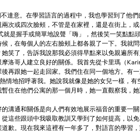
全詞不達意。在學習語言的過程中，我也學習到了他
親兩次或四次臉頰，不管是在家裡，還是在街上，或
方式就是握手或簡單地說聲「嗨」，然後笑一笑點點
時候，在每個人的左右臉頰上都各親了一下。我就問
？她笑了，告訴我說那我必須得早點來以免親遍所有
摩洛哥人建立良好的關係。我首先從卡里瑪（Kari
課後再跟她一起走回家。我們住在同一個地方。有一
她熱情地招呼著我。她說我就像是她的女兒一樣，有
我暫住在他們公寓的那一個月時，她一直觀察我，她
好的溝通和關係是向人們有效地展示福音的重要一關
，從這些跟頭中我吸取教訓又學到了如何提高，以免
誤道歉。現在我來這裡有一年多了，對語言的學習，