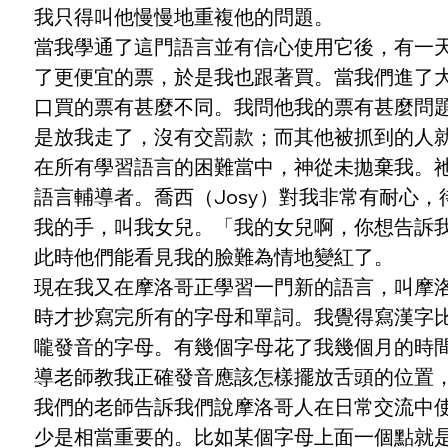
我只得叫他慢慢地重複他的問題。
當我學通了這門語言並有信心使用它後，有一
了更便宜的票，於是我也跟著買。當我們進了
口買的票有甚麼不同。我問他我的票有甚麼問題
是放我走了，沒有交罰款；而其他被抓到的人
在所有學習語言的困難當中，神從未拋棄我。
語言輔導者。喬西（Josy）對我非常有耐心
我的手，叫我女兒。「我的女兒啊，你想告訴
此時他們能看見我的臉難為情地變紅了。
現在我又在摩洛哥正學習一門新的語言，叫摩
時才抄寫完所有的字母和單詞。我覺得寫漢字
嚨發音的字母。有幾個字母花了我幾個月的時間
導老師教我正確發音應該怎樣擺放舌頭的位置
我們的老師告訴我們說摩洛哥人在日常交流中
少是相當重要的。比如某個字母上面一個點就是