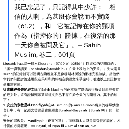
我已忘記了，只記得其中少許：「相
信的人啊，為甚麼你會說而不實踐」
（61.2），和「它被記錄在你的頸項
作為（指控你的）證據，在復活的那
一天你會被問及它」。-- Sahih 
Muslim, 卷二，501頁
Musabbihaat是一組六首surahs（57,59,61,62和64）以這樣的話開首的，
「讓一切來讚美（sabbahu或yusabbihu）在天上和地上的安拉。」失去兩首
surah的記錄就可以證明古蘭經並不是像穆斯林所說的那樣完整無缺。當他們
拿我們前面討論過兩段在馬可和約翰福音的經文來爭論時，引述以上的證據會
是相當有效。
從古蘭經失去的經文
除了Sahih Muslim 的兩本穆罕默德言行所提到那些失存
的經文外，還有證據顯示某些經文亦已不存在於今天的古蘭經內。其中的如
下：
1. 安拉的宗教是al-Hanifiyyah
在at-Tirmidhi的Jami as-Sahih所寫的穆罕默德
言行中，有一節經文曾經是古蘭經裏Suratual-Bayyinah（Surah 98）的一部
份：
安拉的宗教是al-Hanifiyyah（正直的道），而非猶太人或是基督徒所說的。凡
行善的必得報應。As-Sayuti, Al Itqan fii Ulum al-Qur'an, 525