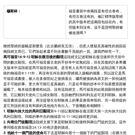
穆斯林：
福音書當中有兩段是有些古卷有，
有些古卷沒有的。修訂標準版聖經
的其中版本把這兩段包括在內，有
些版本則沒有。這不是證明聖經被
修改過嗎？
雖然聖經的篇幅是那麼長（比古蘭經長五倍），但惹人懷疑其真確性的就區區
兩段經文而已。它們加起來還不到全書數千頁紙的一頁。讓我們研究一下。
馬可福音16:9-12 耶穌在復活後的顯現
這段經文記述耶穌在復活後和升天前中
間的數次顯現。在馬可福音最古老的手抄本中並無此段，但在其後的許多希臘
文版本中這段卻是馬可福音的結尾。是否有人在馬可福音插入這段話呢？因為
除約翰福音8:1-11外，再沒有任何在新約聖經插入篇幅的個案，所以說它是馬
可福音成書後，被人在多個世紀之後插進去，繼而被接納為原文的一部份誠然
是不可能的事。更大有可能它是真確的，只是在早期的抄本中不知甚麼原因被
漏載了。每本福音書都有結語。沒有這段經文，馬可福音的結尾就顯得相得突
然。它記載到天使向三位婦女顯現，告訴她們到加利利去必可見到耶穌。如果
福音書就這樣結束，再沒提發生在耶穌身上的事是會很奇怪的。另一樣得提的
是它所說的有沒有和新約其他地方有出入。下面幾點有相關性：
1. 耶穌向抹大拉的馬利亞顯現
第9-11節記載耶穌在復活那天第一次向抹大拉的
馬利亞顯現。同樣的事件在約翰福音10:11-18記錄得更詳細。
2. 向兩位門徒顯現
該段經文接下來是耶穌當日較後時與兩位門徒的交談。這件
事同樣在路加福音24:13-35有詳盡的描述。
3. 他給十一個門徒的使命
再下去是耶穌向那十一個餘下的門徒顯現（在猶大死