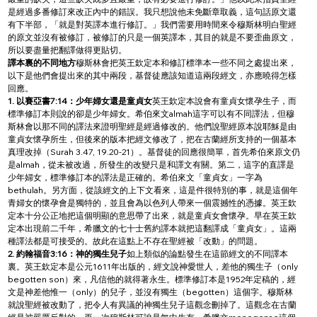
是經過多番修訂來改正內中的錯誤。我只想說他未免斷章取義，這句話原文還
有下半部，「就是對英譯本進行修訂。」我們需要用時間來令穆斯林明白聖經
的原文並沒有被修訂，被修訂的只是一個英譯本，其目的就是不要歪曲原文，
所以要盡量把翻譯做得更貼切。
譯本裏的不同地方
穆斯林會把英王欽定本和修訂標準本一些不同之處提出來，
以下是他們會提出來的其中兩段，基督徒應該知道這兩段經文，亦應曉得怎樣
回應。
1. 以賽亞書7:14：少年婦女還是童貞女
英王欽定本說會有童貞女懷孕生子，而
標準修訂本則說的卻是少年婦女。希伯來文almah這字可以有不同譯法，但穆
斯林會以那不同的譯法來證明聖經是經過修改的。他們說聖經原本說耶穌是由
童貞女懷孕所生，但後來的版本把經文修改了，把在古蘭經所支持的一個基本
真理改掉（Surah 3.47, 19.20-21）。基督徒的回應很簡單，首先希伯來原文仍
是almah，從未被改過，所發生的改變只是和譯文有關。第二，這字的直譯是
少年婦女，標準修訂本的譯法是正確的。希伯來文「童貞女」一字為
bethulah。另方面，從該經文的上下文看來，這是件很特別的事，就是這個年
青婦女的懷孕會是獨特的，並且會為以色列人帶來一個震撼性的憑據。英王欽
定本十分公正地把這個明顯的意思帶了出來，就是童貞女會懷孕。早在英王欽
定本出現前二千年，希臘文的七十士舊約譯本就把這翻譯成「童貞女」。這兩
種譯法都是可接受的。故此在這點上不存在聖經被「改動」的問題。
2. 約翰福音3:16：神的獨生兒子
如上類似的論點發生在這節經文的不同譯本
裏。英王欽定本是公元1611年出版的，經文說神愛世人，差他的獨生子（only 
begotten son）來，凡信他的就得著永生。標準修訂本是1952年定稿的，經
文是神差他惟一（only）的兒子，並沒有獨生（begotten）這個字。穆斯林
就說聖經被改動了，把令人有異議的神獨生兒子這觀念刪掉了。這觀念在古蘭