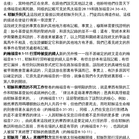
去後），當時他們正在坐席。在跟他們說完其他話之後，他吩咐他們往普天下
去傳福音給萬民聽。同樣的記載可見於馬太福音28:19和路加福音24:36-43。
4. 耶穌升到天上
這段經文最後以簡述耶穌升到天上，門徒四出傳道作結。這樣
的描述在使徒行傳第一章證實了。
這段經文所提的事實在新約其他地方都有記載。事實上，穆斯林需要找證明的
是：如今基督徒所用的聖經內容，和原先記錄的並不一樣；還有，聖經本來和
伊斯蘭教是和諧的，不過後來被纂改了。以上問題和圍繞著這段經文的爭論是
風馬牛不相及，也沒證據斷定它和新約其他地方有矛盾。我們已看見經文的所
有事件在聖經另處都有記載。
約翰福音8:1-11 行淫時被捉的婦人
新約另外惟一一段不甚確定的經文是在約翰
福音8:1-11，耶穌和行淫時被捉的婦人這件事。有些古抄本有這段記載，有些
把它漏掉，有些則以附錄形式把它加在路加福音後面。該段經文的真確性似是
被早期教會普遍承認的，只是該放在那裏有爭議而已。事實上，有許多原因可
以確定的說，它原先是約翰福音的一部份，就像在我們今天的聖經裏那樣－－
第八章的開頭。
1. 耶穌和摩西的不同工作
整卷約翰福音有一個明顯的對比，就是摩西有限的工
作和耶穌基督如何成就神的心意。「律法本是藉著摩西傳的；恩典和真理都是
由耶穌基督來的。」（約翰福音1:17）這節聖經點出了該對比的核心。例如，
雖然摩西用嗎哪餵飽以色列人共四十年，但他們仍要死去。而吃耶穌這生命糧
的則會得著永遠的生命（約翰福音6:31-35）。同樣，人們在安息日行割禮為
的是不違背摩西的律法－－人因耶穌在安息日得痊癒不是所得的更多麼（約翰
福音7:23）。由此看來這段經文的摩西律法是要定婦人行淫的罪，但在耶穌的
教訓和他自己面前，所有在場的人都是有罪的（約翰福音8:7-9），也因此婦
人被留下來經歷了耶穌的救贖恩典（約翰福音8:10-11）。
2. 耶穌用「婦人」來稱呼對方
當所有猶太領袖都離開後，耶穌對那行淫的婦人