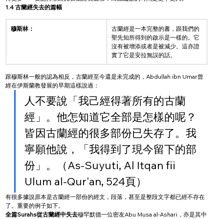
1.4 古蘭經失去的篇幅
穆斯林：
古蘭經是一本完整的書，跟我們的
聖先知所得到的啟示是一樣的。它
沒有被增添或者是被減少。這亦證
實了它是安拉無誤的話。
跟穆斯林一般的認為相反，古蘭經至今還是未完成的，Abdullah ibn Umar曾
經在伊斯蘭教發展的早期這樣說過：
人不要說「我己經得著所有的古蘭
經」。他怎知道它全部是怎樣的呢？
皆因古蘭經的很多部份已失存了。我
寧願他說，「我得到了現今留下的部
份」。（As-Suyuti, Al Itqan fii 
Ulum al-Qur'an, 524頁）
有很多據說原本是古蘭經一部份的經文，段落，甚至是整段文字都已經不存在
了。重要的例子如下。
全篇Surahs從古蘭經中失去
穆罕默德一位密友Abu Musa al-Ashari，亦是其中