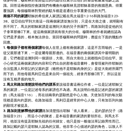
很多時候，穆斯林對聖經提出的問題往往展示出他們對基督教嚴重地缺乏認
識。回答這兩個指控會讓我們有機會向穆斯林見證耶穌基督的救贖恩典。得重
覆強調，每個穆斯林對聖經的駁斥都是道通往分享重要信息的大門。
兩個不同的家譜
耶穌的希伯來人家譜記載在馬太福音1:2-16和路加福音3:23-
38。從亞伯拉罕到大衛這一段兩個家譜並無分別，只是在大衛之後，就明顯有
所不同了。馬太的耶穌家譜是追溯到大衛的兒子所羅門，而路加則是從他的兒
子拿單那條下來。從這兩個家譜就有很大的分歧。穆斯林的作者就總括認為
它們是矛盾的，根本無法併合。當回答穆斯林的問題時，應提出下面的幾點作
回應。
1. 每個孩子都有兩個家譜
每個人在世上都有兩個家譜，這是不言而喻的，一是
從父親那邊下來，一是從屬母親那邊的。在福音書的兩個家譜其中最明顯的
是，它們都是追溯到同一個源頭，大衛。而自大衛往上就都指向亞伯拉罕。當
小心研究這兩個家譜的內容和它們出自的那卷福音書時，會發現被列作耶穌的
合法監護人和登記的父親約瑟（雖然他不是耶穌肉身的父）是從大衛經所羅門
而下的，而他母親馬利亞也是來自同一個祖先，經拿丹那條而下。所以這並
沒有互相矛盾的地方。
2. 馬太和路加清楚說明他們的譜系
要說福音書這兩位作者，一位是記述耶穌父
系的家譜，一位是記述母系的家譜也不為過。馬太說明白他是記述約瑟的家譜
的（馬太福音1:16），而在頭兩章約瑟顯然是中心人物。天使加百列的每次顯
現都是面向約瑟的。在路加福音，馬利亞是經常的中心人物，只有加百列向她
的顯現才被提及。
3. 路加刻意解釋他的家譜
路加清楚指出耶穌「依人看來」，是約瑟的兒子（路
加福音3:23），而這小小的陳述，是本福音書的家譜的要領所在。與馬太不
同，他並沒有提及耶穌先祖的任何婦女，他只是按一般做法單記錄男性而已。
路加記載約瑟只是耶穌人認為的父親。他非常小心描述約瑟的角色，以致人不