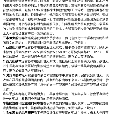
的證據證明聖經曾被改動，而是為了維護古蘭經是神的話這個信念。兩本相反
的書怎可以全都是神的話？在伊斯蘭教發展早期，當穆斯林發現聖經強調的基
督教基要教義，包括了耶穌基督的神性和他的救贖工作等時，他們就再也不能
客觀地去探討真相。從那時開始，他們就立意證實這些都不過是些假設。聖經
一定是被纂改過！穆斯林為甚麼不相信聖經的可靠性主要原因是因為他們別無
選擇餘地，他們得要保持對古蘭經的信任。知道聖經原文的真實性是非常重要
的，特別是我們有比伊斯蘭教還早的手抄本，去證實我們今天的聖經正就是猶
太人和基督徒在古時惟一認識的聖言。
三本偉大的古卷
聖經現存的希臘文手抄本有三份（包括七十士譯本的舊約和希
臘原文的新約），它們都是比穆罕默德還早出現的。它們是：
1. 亞歷山大抄本
這古抄本在主後五世紀寫成，幾乎包括整本聖經內容，除新約
小部份（馬太福音1:1-25:6; 約翰福音6；50-8:52; 哥林多後書4:13-12:6）。至
於其餘部份，完全與我們今天所用的聖經無異。現存於大英博物館。
2. 西乃山抄本
這古抄本在第四世紀寫成，包括新約全部和舊約大部份，多世紀
以來長期存放在俄羅斯的聖彼得堡皇家圖書館內，後以十萬英鎊賣給英國政
府，現存於倫敦的大英博物館。
3. 梵諦岡抄本
這可能是現存的全本聖經抄本中最古老的，完作於第四世紀，現
收藏在羅馬的梵諦岡圖書館內。其新約部份由希伯來書9:14開始到啟示錄，抄
寫的筆蹟和其他部份不同（原先的文士可能因死亡或其他原因不能完成抄寫的
工作）。
這些手抄本都無可置疑地證實了，早在穆罕默德二百多年以前，教會手裏當時
惟一的聖經，和我們今天所有的新舊約絕無兩樣。
早期的證據印證聖經的可靠性
在伊斯蘭教的好幾個世紀以前，已有無數的證據
證實聖經的可靠性。當你跟穆斯林討論的時候，你要強調以下幾點：
1. 希伯來文的馬所禮經卷
不但基督徒保存著早期的聖經手抄本，猶太人也護守