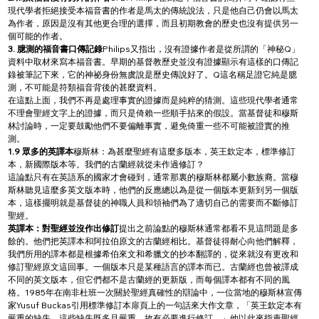
現代學者拒絕接受本福音書的作者是馬太的傳統說法，只是他自己仍會以馬太
為作者，原因是沒有其他更合理的選擇，而且初期教會的歷史也沒有提供另一
個可能的作者。
3. 臆測的福音書口傳記錄
Philips又指出，沒有證據作者是從所謂的「神秘Q」
資料中取材來寫本福音書。早期的基督教歷史並沒有證據顯示有這樣的口傳記
錄被筆記下來，它的神祕身份無虞說是歷史傳說好了。Q這名稱足證它純是臆
測，不可能是符類福音背後的甚麼資料。
在這點上面，我們不再是處理事實的證據而是純粹的猜測。這些現代學者通常
不理會聖經文字上的證據，而只是倚賴一些順手拈來的假設。當基督徒和穆斯
林討論時，一定要鼓勵他們不要偏離事實，避免倚重一些不可能被證實的推
測。
1.9 眾多的英譯本
穆斯林：為甚麼聖經有這麼多版本，英王欽定本，標準修訂
本，新國際版本等。我們的古蘭經就從未作過修訂？
這論點只有在英語系的國家才會碰到，通常那裏的穆斯林都屬小數族裔。當穆
斯林聽見這麼多英文版本時，他們的反應總以為是從一個版本更新到另一個版
本，這樣擺明就是基督徒的神職人員和領袖們為了適切自己的需要而不斷修訂
聖經。
英譯本：對聖經並沒作出修訂
提出之前論點的穆斯林通常都看不見這問題是多
餘的。他們把英譯本和阿拉伯原文的古蘭經相比。基督徒得耐心向他們解釋，
我們所用的譯本都是根據希伯來文和希臘文的抄本翻譯的，從來就沒有更改和
修訂聖經原文這回事。一個版本只是某種語言的譯本而已。古蘭經也曾被譯成
不同的英文版本，但它們都不是古蘭經的更新版，而每個譯本都有不同的風
格。1985年在南非杜班一次關於聖經真確性的辯論中，一位當地的穆斯林宣傳
家Yusuf Buckas引用標準修訂本扉頁上的一句話來大作文章，「英王欽定本有
嚴重的缺失，這些缺失既多且嚴重，故有必要進行修訂。」他以此來指責聖經