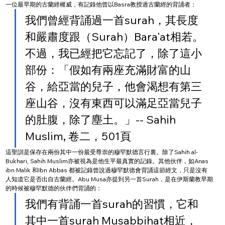
一位最早期的古蘭經權威，有記錄他曾以Basra教授過古蘭經的背誦者：
我們曾經背誦過一首surah，其長度
和嚴肅度跟（Surah）Bara'at相若。
不過，我已經把它忘記了，除了這小
部份：「假如有兩座充滿財富的山
谷，給亞當的兒子，他會渴想有第三
座山谷，沒有東西可以滿足亞當兒子
的肚腹，除了塵土。」-- Sahih 
Muslim, 卷二，501頁
這聖訓是保存在兩份其中一份最受尊崇的穆罕默德言行裏。除了Sahih al-
Bukhari, Sahih Muslim亦被視為是他生平最真實的記錄。其他伙伴，如Anas 
ibn Malik 和Ibn Abbas 都被記錄曾說過穆罕默德會背誦這節經文，只是沒有
人知道它是否出自古蘭經。Abu Musa亦提到另一首Surah，是在伊斯蘭教早期
的時候被穆罕默德的伙伴們背誦的：
我們有背誦一首surah的習慣，它和
其中一首surah Musabbihat相近，