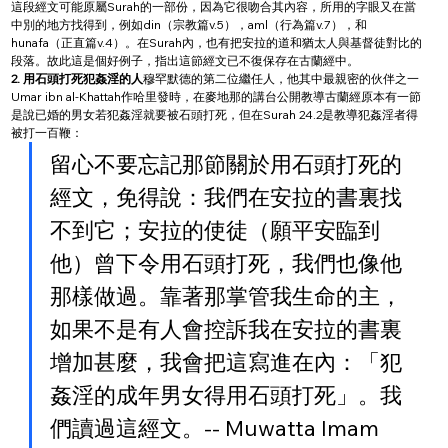
這段經文可能原屬Surah的一部份，因為它很吻合其內容，所用的字眼又在當
中別的地方找得到，例如din（宗教篇v.5），aml（行為篇v.7），和
hunafa（正直篇v.4）。在Surah內，也有把安拉的道和猶太人與基督徒對比的
段落。故此這是個好例子，指出這節經文已不復保存在古蘭經中。
2. 用石頭打死犯姦淫的人
穆罕默德的第二位繼任人，他其中最親密的伙伴之一
Umar ibn al-Khattah作哈里發時，在麥地那的講台公開教導古蘭經原本有一節
是說已婚的男女若犯姦淫就要被石頭打死，但在Surah 24.2是教導犯姦淫者得
被打一百鞭：
留心不要忘記那節關於用石頭打死的
經文，免得說：我們在安拉的書裏找
不到它；安拉的使徒（願平安臨到
他）曾下令用石頭打死，我們也像他
那樣做過。靠著那掌管我生命的主，
如果不是有人會控訴我在安拉的書裏
增加甚麼，我會把這寫進在內：「犯
姦淫的成年男女得用石頭打死」。我
們讀過這經文。-- Muwatta Imam 