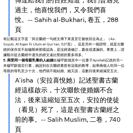
過主，他喜悅我們，又令我們喜
悅。-- Sahih al-Bukhari, 卷五，288
頁
有記載這文字是「與古蘭經一句經文傳下來直至它被收回去為止」（As-
Suyuti, Al Itqan fii Ulum al-Qur'ran, 527頁）。這是另外一個證明，就是古蘭
經的保存並不如穆斯林那樣認為，是沒經過修訂，纂改或遺漏的。事實上，證
據顯示從古蘭經中遺失的經文遠比聖經的要多得多。'
5. 與受同一個母親乳養的人結婚
在穆罕默德其中一位妻子Ayishah記述的另一
本穆罕默德言行裏，她說到在古蘭經裏曾有這樣的教導，如果兩個人吃同一位
母親的母乳至少十次，他們就不能結婚。她又說，這數目後來縮減至五次。
A'isha（安拉喜悅她）記述聖書古蘭
經這樣啟示，十次啜飲使婚姻不合
法，後來這縮短至五次，安拉的使徒
（看見）死了，這是在聖書古蘭經之
前的事。-- Salih Muslim, 二卷，740
頁