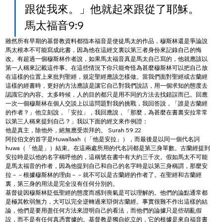
跟從我來。」他就起來跟從了耶穌。
馬太福音9:9
雖然所有早期的基督教資料都指本福音是使徒馬太的作品，穆斯林還是爭論說
馬太根本不可能寫成此書，因為他在這經文裏以第三者身份來記錄自己的悔
改。有超過一個穆斯林作者說，如果馬太福音真是馬太自己寫的，他就應該以
第一人稱來記載這件事。在這些情況下你只能奇怪為甚麼穆斯林可以把自己放
在這樣的位置上來批判聖經，規定聖經應該怎樣做。當我們面對聖經或古蘭經
這樣的經書時，更好的方法應該是讓它自己對我們說話，用一個求知的態度去
認識它的內容。太多時候，人的目的都只是用不同的方法去找錯誤而已。回應
一次一個穆斯林在個人交談上以這問題對我的挑戰，我回答說，「誰是古蘭經
的作者？」他立刻說，「安拉」，我回應說，「那麼，為甚麼在書裏安拉常常
以第三人稱來提到自己？」我以下面的經文來作例證：
他是真主，除他外，絕無應受崇拜的。 Surah 59.22
阿拉伯文的首字是Huwallaah（「他是安拉」），而最後是以同一個代名詞
huwa（「他是」）結束。在這兩處所用的代名詞都是第三身單數。古蘭經提到
安拉時是以他的名字稱呼他的，這稱號在書中有大約三千次。假如馬太不可能
是馬太福音的作者，因為他提到自己和自己的名字時是以第三身稱謂，那麼安
拉－－根據穆斯林的理由－－就不可以是古蘭經的作者了。在聖經和古蘭經
裏，第三身的用法是完全沒有任何分別的。
基督徒因穆斯林貶低聖經的態度而感到喪氣是可以理解的。他們的論點通常都
是極其軟弱無力，大可以完全逆轉過來辯倒古蘭經。事實很難不作出這樣的結
論，他們是要用盡任何方法來證明自己的看法，而他們的論據只是些胡亂假
設，而不是有任何真憑實據的。基督教是獨自屹立的，它的根據是來自福音書