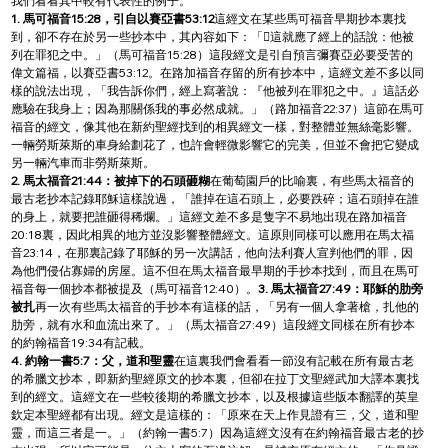
我們看看其中較有代表性的例子。
1. 馬可福音15:28，引自以賽亞書53:12
這經文在某些馬可福音早期抄本裏找
到，卻不存在於另一些抄本中，其內容如下：「這就應了經上的話說：他被
列在罪犯之中。」（馬可福音15:28）這段經文是引自預言彌賽亞必要受苦的
偉文篇福，以賽亞書53:12。在路加福音存留的所有抄本中，這經文差不多以同
樣的說法出現，「我告訴你們，經上寫著說：『他被列在罪犯之中。』這話必
應驗在我身上；因為那關係我的事必然成就。」（路加福音22:37）這節在馬可
福音的經文，像其他在新約聖經找到的相異經文一樣，對整體並無絲毫影響。
一輛勞斯萊斯的車身給劃花了，也許會輕微影響它的完美，但並不會把它變成
另一輛汽車而非勞斯萊斯。
2. 馬太福音21:44：被掉下的石頭砸糊
在葡萄園戶的比喻裏，有些馬太福音的
最古老抄本記錄耶穌這樣說過，「誰掉在這石頭上，必要跌碎；這石頭掉在誰
的身上，就要把誰砸得稀爛。」這經文差不多是隻字不易地出現在路加福音
20:18裏，因此相異的地方並沒影響整體經文。這原則同樣可以應用在馬太福
音23:14，在那裏記錄了耶穌的另一次講話，他向法利賽人宣判他們的罪，因
為他們侵佔寡婦的房屋。這不但在馬太福音最早期的手抄本找到，而且在馬可
福音每一個抄本都被提及（馬可福音12:40）。
3. 馬太福音27:49：耶穌的肋旁
被扎
再一次有些馬太福音的手抄本有這樣的話，「另有一個人拿著槍，扎他的
肋旁，就有水和血流出來了。」（馬太福音27:49）這段經文同樣在所有抄本
的約翰福音19:34有記載。
4. 約翰一書5:7：父，道和聖靈
在這裏我們會看看一節沒有記載在所有最古老
的希臘文抄本，即新約聖經原文的抄本裏，但卻在拉丁文聖經武加大譯本裏找
到的經文。這經文在一些較後期的希臘文抄本，以及根據這些版本翻譯的英皇
欽定本聖經都有出現。經文是這樣的：「原來在天上作見證有三，父，道和聖
靈，而這三者是一。」（約翰一書5:7）因為這經文沒有在約翰福音最古老的抄