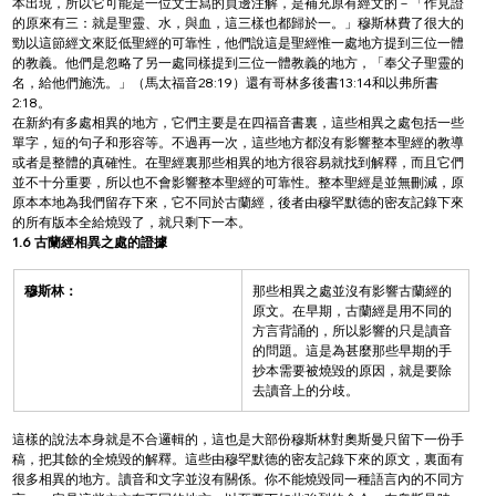
本出現，所以它可能是一位文士寫的頁邊注解，是補充原有經文的－「作見證
的原來有三：就是聖靈、水，與血，這三樣也都歸於一。」穆斯林費了很大的
勁以這節經文來貶低聖經的可靠性，他們說這是聖經惟一處地方提到三位一體
的教義。他們是忽略了另一處同樣提到三位一體教義的地方，「奉父子聖靈的
名，給他們施洗。」（馬太福音28:19）還有哥林多後書13:14和以弗所書
2:18。
在新約有多處相異的地方，它們主要是在四福音書裏，這些相異之處包括一些
單字，短的句子和形容等。不過再一次，這些地方都沒有影響整本聖經的教導
或者是整體的真確性。在聖經裏那些相異的地方很容易就找到解釋，而且它們
並不十分重要，所以也不會影響整本聖經的可靠性。整本聖經是並無刪減，原
原本本地為我們留存下來，它不同於古蘭經，後者由穆罕默德的密友記錄下來
的所有版本全給燒毀了，就只剩下一本。
1.6 古蘭經相異之處的證據
穆斯林：
那些相異之處並沒有影響古蘭經的
原文。在早期，古蘭經是用不同的
方言背誦的，所以影響的只是讀音
的問題。這是為甚麼那些早期的手
抄本需要被燒毀的原因，就是要除
去讀音上的分歧。
這樣的說法本身就是不合邏輯的，這也是大部份穆斯林對奧斯曼只留下一份手
稿，把其餘的全燒毀的解釋。這些由穆罕默德的密友記錄下來的原文，裏面有
很多相異的地方。讀音和文字並沒有關係。你不能燒毀同一種語言內的不同方