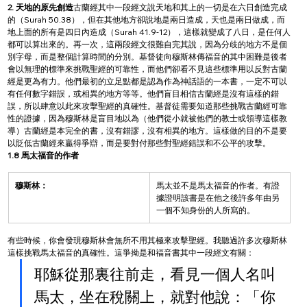
2. 天地的原先創造
古蘭經其中一段經文說天地和其上的一切是在六日創造完成
的（Surah 50.38），但在其他地方卻說地是兩日造成，天也是兩日做成，而
地上面的所有是四日內造成（Surah 41.9-12），這樣就變成了八日，是任何人
都可以算出來的。再一次，這兩段經文很難自完其說，因為分歧的地方不是個
別字母，而是整個計算時間的分別。基督徒向穆斯林傳福音的其中困難是後者
會以無理的標準來挑戰聖經的可靠性，而他們卻看不見這些標準用以反對古蘭
經是更為有力。他們最初的立足點都是認為作為神話語的一本書，一定不可以
有任何數字錯誤，或相異的地方等等。他們盲目相信古蘭經是沒有這樣的錯
誤，所以肆意以此來攻擊聖經的真確性。基督徒需要知道那些挑戰古蘭經可靠
性的證據，因為穆斯林是盲目地以為（他們從小就被他們的教士或領導這樣教
導）古蘭經是本完全的書，沒有錯謬，沒有相異的地方。這樣做的目的不是要
以貶低古蘭經來贏得爭辯，而是要對付那些對聖經錯誤和不公平的攻擊。
1.8 馬太福音的作者
穆斯林：
馬太並不是馬太福音的作者。有證
據證明該書是在他之後許多年由另
一個不知身份的人所寫的。
有些時候，你會發現穆斯林會無所不用其極來攻擊聖經。我聽過許多次穆斯林
這樣挑戰馬太福音的真確性。這爭拗是和福音書其中一段經文有關：
耶穌從那裏往前走，看見一個人名叫
馬太，坐在稅關上，就對他說：「你