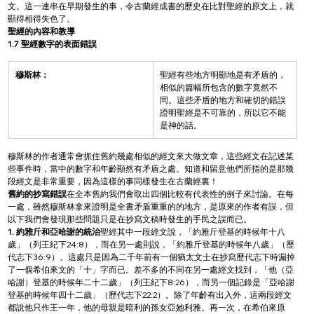
文。這一連串在早期發生的事，令古蘭經成書的歷史在比對聖經的原文上，就
顯得相得失色了。
聖經的內容和教導
1.7 聖經數字的表面錯誤
穆斯林：
聖經有些地方明顯地是有矛盾的，
相似的篇幅所包含的數字竟然不
同。這些矛盾的地方和確切的錯誤
證明聖經是不可靠的，所以它不能
是神的話。
穆斯林的作者通常會抓住舊約幾處相似的經文來大做文章，這些經文在記述某
些事件時，當中的數字和年齡顯然有矛盾之處。知道和留意他們所指的是那幾
段經文是非常重要，因為這樣的事同樣發生在古蘭經裏！
舊約的抄寫錯誤
在全本舊約我們會取出四個比較有代表性的例子來討論。在每
一處，雖然穆斯林拿來證明是全書矛盾重重的的地方，是原來的作者有誤，但
以下我們會發現那些問題只是在抄寫文稿時發生的手民之誤而已。
1. 約雅斤和亞哈謝的統治
聖經其中一段經文說，「約雅斤登基的時候年十八
歲」（列王紀下24:8），而在另一處則說，「約雅斤登基的時候年八歲」（歷
代志下36:9）。這處只是因為二千年前有一個猶太文士在抄寫歷代志下時漏掉
了一個希伯來文的「十」字而已。差不多的不同在另一處經文找到，「他（亞
哈謝）登基的時候年二十二歲」（列王紀下8:26），而另一個記錄是「亞哈謝
登基的時候年四十二歲」（歷代志下22:2）。除了年齡有出入外，這兩段經文
都說他只作王一年，他的母親是暗利的孫女亞她利雅。再一次，在希伯來原