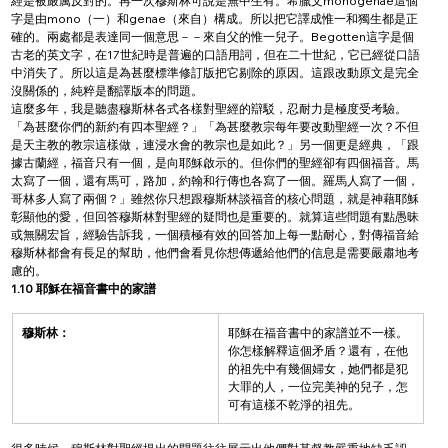
經是被嚴厲反對的。再一次穆斯林可說是無中生有。希臘文monogenae這個
字是由mono（一）和genae（來自）構成。所以把它譯成惟一和獨生都是正
確的。兩處都是表達同一個意思－－來自父的惟一兒子。Begotten這字是個
古老的英文字，在17世紀時是普遍的口語用詞，但在二十世紀，它已經從口語
中消失了。所以這是為甚麼標準修訂版把它剔除的原因。這跟改動原文是完全
沒關係的，純粹是翻譯版本的問題。
這麼多年，我是聽盡穆斯林各式各樣對聖經的辯駁，忍耐力是極度受考驗。
「為甚麼你們的新約有四本聖經？」「為甚麼教宗每年要改動聖經一次？不但
是天主教的教宗這樣做，連浸水會的教宗也是如此？」另一個更是經典，「跟
據古蘭經，福音只有一個，是向耶穌啟示的。但你們的聖經卻有四個福音。馬
太寫了一個，還有馬可，路加，約翰和行傳也各寫了一個。羅馬人寫了一個，
哥林多人寫了兩個？」雖然你只想跟穆斯林談福音的核心問題，就是神藉耶穌
彰顯他的愛，但回答穆斯林對聖經的疑問也是重要的。就算這些問題有點愚昧
或無關宏旨，經驗告訴我，一個積極有效的回答加上每一點耐心，對傳福音給
穆斯林都會有長足的幫助，他們會看見你想傳遞給他們的信息是需要嚴肅地考
慮的。
1.10 耶穌在福音書中的家譜
穆斯林：
耶穌在福音書中的家譜並不一樣。
你怎樣解釋這個矛盾？還有，在他
的祖先中有幾個婦女，她們都是犯
大罪的人，一位完美神的兒子，怎
可有這樣不乾淨的祖先。