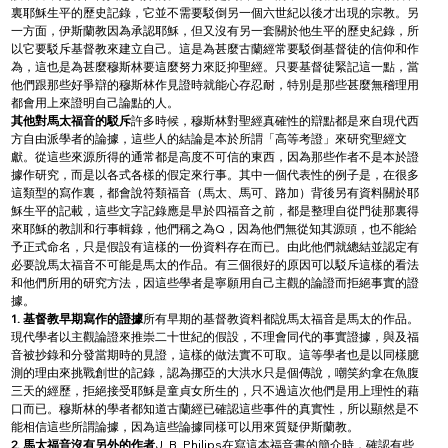
裏耶穌生平的歷史記錄，它並不需要駁倒另一個六世紀以後才出現的宗教。另
一方面，伊斯蘭教因為承認耶穌，但又沒有另一套關於他生平的歷史紀錄，所
以它要駁斥基督教來建立自己。這是為甚麼古蘭經常要駁倒基督徒的信仰和作
為，這也是為甚麼穆斯林要這麼努力來貶抑聖經。只要基督徒緊記這一點，當
他們跟那些好爭辯的穆斯林作見證時就能心存忍耐，特別是那些甚麼無稽理用
都會用上來證明自己論點的人。
其他對馬太福音的駁斥
許多時候，穆斯林對聖經真確性的辯點都是來自現代西
方自由派學者的論據，這些人的結論是本於所謂「高等考證」來研究聖經文
獻。從這些來源所得的通常都是高度不可信的東西，因為那些作者不是本於證
據作研究，而是以各式各樣的假定來行事。其中一個代表性的例子是，在很多
這類型的寫作裏，都會說符類福音（馬太、馬可、路加）背後另有資料關於耶
穌生平的記載，這些文字記錄應是早於四福音之前，都是整理自從門徒那裏得
來耶穌的教訓和行事輯錄，他們稱之為Q，因為他們無從知其源頭，也不能給
予正式命名，只是假設有這樣的一份資料存在而已。由此他們就總結並認定有
必要說馬太福音不可能是馬太的作品。有三個很好的原因可以駁斥這樣的看法
和他們所用的研究方法，因這些學者是寧願用自己主觀的論證而拒絕事實的證
據。
1. 基督教早期寫作的證據
所有早期的基督教資料都說馬太福音是馬太的作品。
現代學者以主觀論證來推崇二十世紀的假設，不理會同代的事實證據，與及福
音被抄錄和分發當期時的見證，這樣的做法實不可取。這等學者也是以同樣臆
測的理由來挑戰創世的記錄，認為挪亞的大洪水只是個傳說，嘲笑約拿在魚腹
三天的經歷，拒絕接受耶穌是童貞女所生的，只不過這次他們是用上理性的藉
口而已。穆斯林的學者都知道古蘭經已確認這些事件的真實性，所以顯然是不
能相信這些所謂論據，因為這些論據同樣可以用來質疑伊斯蘭教。
2. 馬太福音沒有另外的作者
J. B. Philips在寫這本福音書的簡介時，確認有些