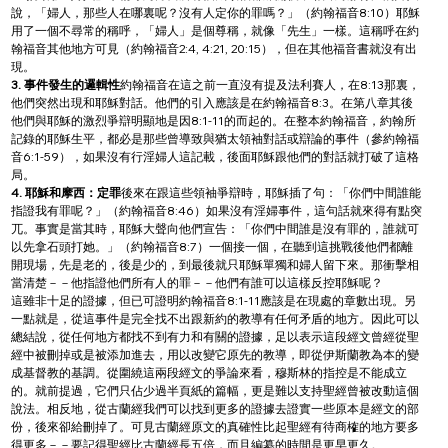
說，「婦人，那些人在哪裏呢？沒有人定你的罪嗎？」（約翰福音8:10）耶穌
用了一個不尋常的稱呼，「婦人」是個尊稱，就像「先生」一樣。這稱呼在約
翰福音其他地方可見（約翰福音2:4, 4:21, 20:15），但在其他福音書就沒有出
現。
3. 事件發生的邏輯性
約翰福音在這之前一直沒有提及法利賽人，在8:13那裏，
他們突然出現和耶穌對話。他們的引入應該是在約翰福音8:3。在第八章其後
他們與耶穌的激烈爭辯明顯地是因8:1-11的而起的。在整本約翰福音，約翰所
記錄的耶穌生平，都必是那些曾導致與猶太領袖對話或辯論的事件（參約翰福
音6:1-59），如果沒有行淫婦人這記載，後面耶穌跟他們的對話就打破了這格
局。
4. 耶穌和摩西：定罪
後來在跟這些領袖爭辯時，耶穌插了句：「你們中間誰能
指證我有罪呢？」（約翰福音8:46）如果沒有淫婦事件，這句話就來得有點突
兀。事實是當其時，耶穌大聲向他們宣告：「你們中間誰是沒有罪的，誰就可
以先拿石頭打她。」（約翰福音8:7）一個接一個，在聽到這挑戰後他們都離
開現場，先是老的，後是少的，到最後就只耶穌單獨和婦人留下來。那衝擊相
當清楚－－他指證他們所有人的罪－－他們有誰可以這樣反控耶穌呢？
這雖非十足的證據，但已可證明約翰福音8:1-11應該是在現處的章數出現。另
一點就是，從這事件是完全找不出跟新約的教導有任何矛盾的地方。因此可以
總結說，從任何地方都找不到有力和有關的證據，足以表示這段經文曾經從聖
經中被刪掉或是被添加進去，用以改變它原先的教導，即從伊斯蘭教為本的變
成基督教的基調。從圍繞這兩段經文的爭論來看，穆斯林的指控是不能成立
的。就前提過，它們只佔少過半頁紙的篇幅，更是難以支持聖經曾被改動這個
說法。相反地，從古蘭經我們可以找到更多的證據去證實一些原本是經文的部
份，後來卻給刪掉了。可見古蘭經原文的真確性比起聖經有待商榷的地方要多
得更多－－要記得聖經比古蘭經長五倍，而且編纂的時間是更早更久。