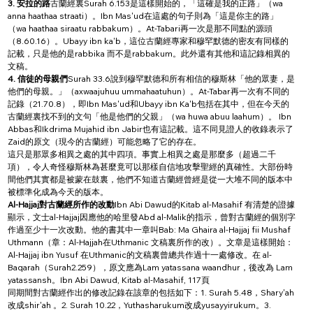
3. 安拉的路
古蘭經裏Surah 6.153是這樣開始的，「這確是我的正路」（wa 
anna haathaa straati）。Ibn Mas'ud在這處的句子則為「這是你主的路」
（wa haathaa siraatu rabbakum）。At-Tabari再一次是那不同點的源頭
（8.60.16）。Ubayy ibn ka'b，這位古蘭經專家和穆罕默德的密友有同樣的
記載，只是他的是rabbika 而不是rabbakum。此外還有其他和這記錄相異的
文稿。
4. 信徒的母親們
Surah 33.6說到穆罕默德和所有相信的穆斯林「他的眾妻，是
他們的母親。」（axwaajuhuu ummahaatuhun）。At-Tabar再一次有不同的
記錄（21.70.8），即Ibn Mas'ud和Ubayy ibn Ka'b包括在其中，但在今天的
古蘭經裏找不到的文句「他是他們的父親」（wa huwa abuu laahum）。 Ibn 
Abbas和Ikdrima Mujahid ibn Jabir也有這記載。這不同見證人的收錄表示了
Zaid的原文（現今的古蘭經）可能忽略了它的存在。
這只是那眾多相異之處的其中四項。事實上相異之處是那麼多（超過二千
項），令人奇怪穆斯林為甚麼竟可以那樣自信地攻擊聖經的真確性。大部份時
間他們其實都是被蒙在鼓裏，他們不知道古蘭經曾經是從一大堆不同的版本中
被標準化成為今天的版本。
Al-Hajjaj對古蘭經所作的改動
Ibn Abi Dawud的Kitab al-Masahif 有清楚的證據
顯示，文士al-Hajjaj因應他的哈里發Abd al-Malik的指示，曾對古蘭經的個別字
作過至少十一次改動。他的書其中一章叫Bab: Ma Ghaira al-Hajjaj fii Mushaf 
Uthmann（章：Al-Hajjah在Uthmanic 文稿裏所作的改）。文章是這樣開始：
Al-Hajjaj ibn Yusuf 在Uthmanic的文稿裏曾總共作過十一處修改。在 al-
Baqarah（Surah2.259），原文應為Lam yatassana waandhur，後改為 Lam 
yatassansh。Ibn Abi Dawud, Kitab al-Masahif, 117頁
同期間對古蘭經作出的修改記錄在該章的包括如下：1. Surah 5.48，Shary'ah
改成shir'ah 。2. Surah 10.22，Yuthasharukum改成yusayyirukum。3. 