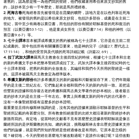
著舊約，認為那是惟一為他們寫的聖經，他們收藏著用希伯來原文抄寫的舊
約，該抄本至少有一千年歷史，那就是馬所禮經卷。
2. 死海古卷
死海經卷首先被發現是在昆蘭的曠野，該地方是在以色列靠近死海
的地方。被發現的舊約是以希伯來原文抄寫，包括許多部份，成書是在主前二
世紀，當中至少有兩卷以賽亞書，而包括的部份有關於耶穌基督的死和復活的
預言（以賽亞書53:1-12），他是童貞女所生（以賽亞書7:14）和他的神性（以
賽亞書9:6-7）等。
3. 七十士譯本
首本被譯成希臘文的舊約被稱為七十士譯本，它亦是在主前二世
紀成書的。當中包括所有有關彌賽亞要來，他是神的兒子（詩篇2:7, 歷代志上
17:11-14），和他的受苦與及代贖的死等詳細記載（詩篇22, 69）。
4. 拉丁武加大譯本
羅馬天主教會在主後四世紀的時候，根據七十士譯本和古老
的新約希臘文手抄本把整本聖經譯成拉丁文。武加大譯本像主後四世紀時的七
十士譯本那樣，把舊約和新約全放進去，其編排和我們今天所用的聖經是一樣
的。這譯本被羅馬天主教會定為標準版本。
5. 希臘文新約部份
有許多希臘原文的新約篇幅和片斷被留存下來，它們年期最
早的是主後二世紀左右。它們集起來全都和我們今天的新約內容一致。若把這
些豐富的證據和現存最古老的希臘和羅馬古典文學著作的抄本相比，後者最古
老的抄本大約是在主後一千年左右。事實上與希臘文新約同年代的古代著作，
沒有一本像聖經那樣有這麼多的抄本證明。
最重要並且得向穆斯林強調的是，沒有其他的證據來源顯示耶穌基督的生平和
聖經所記載的有甚麼分別。所有教會拒絕接受的次經大都沿著新約聖經抄本的
脈胳而寫的。肯定地，從當時的文獻看不見有甚麼歷史證據表明耶穌就是像古
蘭經所說的是伊斯蘭教的先知。總的來說，挑戰穆斯林去拿出歷史證據來支持
他們的論據，就是我們所知的聖經是曾經過修改是有用的。它原本是怎樣的
呢？確切地，今天的聖經在甚麼地方被改動過呢？是誰作出修訂呢？這些改動