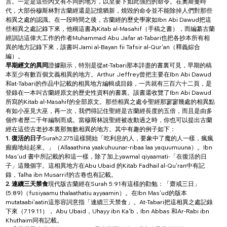
言。一定是這些內文有不同的地方，以至要下如此強烈的命令。在奧斯曼時
代，大部份穆斯林對古蘭經還是記憶猶新，燒毀的命令並不能除掉人們對那些
相異之處的認識。在一段時間之後，古蘭經的歷史學家如Ibn Abi Dawud把這
些相異之處記錄下來，他稱這書為Kitab al-Masahif（手稿之書），而編纂古蘭
經訓詁這偉大工作的作者Muhammad Abu Jafar at-Tabari也把各抄本所有相
異的地方記錄下來，該書叫Jami al-Bayan fii Tafsir al-Qur'an（釋義綜合
編）。
早期經文的異同
證據顯示，特別是從at-Tabari那本詳盡的書裏可見，早期的稿
本至少有數百個文義相異的地方。Arthur Jeffrey曾把主要在Ibn Abi Dawud
和at-Tabari的作品中記載的相異地方編輯成目錄，一共就有三百六十二頁，是
登錄在一本叫古蘭經原文的歷史性資料的書裏。該書還收覽了Ibn Abi Dawud
所寫的Kitab al-Masahif的全部原文。那些相異之處令聖經那寥寥幾處的相異點
有如小巫見大巫，再一次，我們得記住聖經是古蘭經長度的五倍，而且是由多
個作者歷二千年編制而成。當穆斯林說聖經被改動過之時，你也可以提出古蘭
經在這些古老抄本裏那無數相異的地方。其中有趣的例子如下：
1. 復活的日子
Surah2.275這樣開始「吃利息的人，要象中了魔的人一樣，瘋瘋
癲癲地站起來。」（Allaaathina yaakuhuunar-ribaa laa yaquumuuna）。Ibn 
Mas'ud 書中所記載的和這一樣，除了加上yawmal qiyaamati-「在復活的日
子」這幾個字。這相異地方在Abu Ubaid 的Kitab Fadhail al-Qu'ran中有記
錄，Talha ibn Musarrif的古卷也有記載。
2. 連續三天禁食
現代版古蘭經在Surah 5:91有這樣的勸勉：「齋戒三日」 
(5:89)（fusiyaamu thalaathatiu ayyaamin）。在Ibn Mas'ud的版本
mutataabi'aatin這形容詞意指「連續三天禁食」。At-Tabari把這相異之處記錄
下來（7.19.11）， Abu Ubaid，Uhayy ibn Ka'b，Ibn Abbas 和Ar-Rabi ibn 
Khuthaim同有記載。