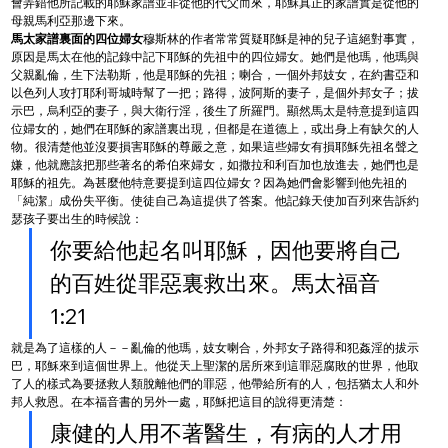
會弄錯他所記載的耶穌家譜並非從他的代父而來，耶穌真正的家譜實是從他的
母親馬利亞那邊下來。
馬太家譜裏面的四位婦女
穆斯林的作者常常質疑耶穌是神的兒子這絕對事實，
原因是馬太在他的記錄中記下耶穌的先祖中的四位婦女。她們是他瑪，他瑪與
父親亂倫，生下法勒斯，他是耶穌的先祖；喇合，一個外邦妓女，在約書亞和
以色列人攻打耶利哥城時幫了一把；路得，波阿斯的妻子，是個外邦女子；拔
示巴，烏利亞的妻子，與大衛行淫，後生了所羅門。顯然馬太是特意提到這四
位婦女的，她們在耶穌的家譜裏出現，但都是在道德上，或出身上有缺欠的人
物。很清楚他並沒要損害耶穌的尊嚴之意，如果這些婦女有損耶穌先祖名聲之
嫌，他就應該把那些著名的希伯來婦女，如撒拉和利百加也放進去，她們也是
耶穌的祖先。為甚麼他特意要提到這四位婦女？因為她們會影響到他先祖的
「純潔」成份失平衡。使徒自己為這提供了答案。他記錄天使加百列來告訴約
瑟孩子要出生的時候說：
你要給他起名叫耶穌，因他要將自己
的百姓從罪惡裏救出來。馬太福音
1:21
就是為了這樣的人－－亂倫的他瑪，妓女喇合，外邦女子路得和犯姦淫的拔示
巴，耶穌來到這個世界上。他從天上聖潔的居所來到這罪惡腐敗的世界，他取
了人的樣式為要拯救人類脫離他們的罪惡，他帶給所有的人，包括猶太人和外
邦人救恩。在本福音書的另外一處，耶穌把這目的說得更清楚：
康健的人用不著醫生，有病的人才用