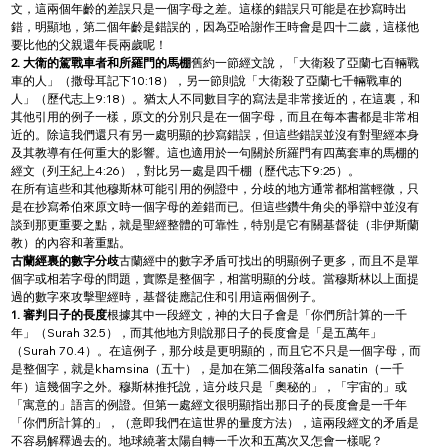
文，這兩個年齡的差誤只是一個字母之差。這樣的錯誤只可能是在抄寫時出
錯，明顯地，第二個年齡是錯誤的，因為亞哈謝作王時會是四十二歲，這樣他
要比他的父親還年長兩歲呢！
2. 大衛的駕戰車者和所羅門的馬棚
舊約一節經文說，「大衛殺了亞蘭七百輛戰
車的人」（撒母耳記下10:18），另一節則說「大衛殺了亞蘭七千輛戰車的
人」（歷代志上9:18）。猶太人不同數目字的寫法是非常接近的，在這裏，和
其他引用的例子一樣，原文的分別只是在一個字母，而且在每本書都是非常相
近的。除這我們還只有另一處明顯的抄寫錯誤，但這些錯誤並沒有對聖經本身
及其教導有任何重大的影響。這也適用於一句關於所羅門有四萬套車的馬棚的
經文（列王紀上4:26），對比另一處是四千棚（歷代志下9:25）。
在所有這些和其他穆斯林可能引用的例證中，分歧的地方通常都相當輕微，只
是在抄寫希伯來原文時一個字母的差錯而已。但這些鑽牛角尖的爭辯中並沒有
談到那更重要之點，就是聖經整體的可靠性，特別是它有關基督徒（非伊斯蘭
教）的內容和著重點。
古蘭經裏的數字分歧
古蘭經中的數字矛盾可找出的明顯例子更多，而且不是單
個字或相若字母的問題，實際是整個字，相當明顯的分歧。當穆斯林以上面提
過的數字來攻擊聖經時，基督徒應記住和引用這兩個例子。
1. 審判日子的長度
根據其中一段經文，神的大日子會是「你們所計算的一千
年」（Surah 32.5），而其他地方則說那日子的長度會是「是五萬年」
（Surah 70.4）。在這例子，那分歧是更明顯的，而且它不只是一個字母，而
是整個字，就是khamsina（五十），是加在第二個段落alfa sanatin（一千
年）這幾個字之外。穆斯林推托說，這分歧只是「奧秘的」，「宇宙的」或
「寓意的」語言的例證。但第一處經文很明顯指出那日子的長度會是一千年
「你們所計算的」，（意即我們在這世界的量度方法），這兩段經文的矛盾是
不容易解釋過去的。地球繞著太陽自轉一千次和五萬次又怎會一樣呢？