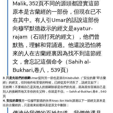
Malik, 352頁不同的源頭都證實這節
原本是古蘭經的一部份，但現在已不
在其中。有人引Umar的話說這部份
向穆罕默德啟示的經文是ayatur-
rajam（石頭打死的經文），他們曾
默熟，理解和背誦過。他還說恐怕將
來的人在古蘭經裏因為找不到這節經
文，會忘記這個命令（Sahih al-
Bukhari,卷八，539頁）
3. 只是先祖們的後嗣
Umar提到另一節也是源出Kitabullah（"安拉的書"即古蘭
經）的經文，但到他作哈里發的時候，已經從其中消失了，該經文如下：
百姓啊！不要稱自己是其他人的後嗣除卻是你們的先祖，因為當你宣稱自己是
別人的後嗣而他又非你的生父時，你就是不信。-- Sahih al-Bukhari,卷8，540
頁
4. 安拉的喜悅
另一位穆罕默德的伙伴Anas ibn Malik講過以下一節經文原本是
出自古蘭經的，只是後來給廢掉及從原文中刪除：
傳達給我們的百姓知道，我們曾遇見