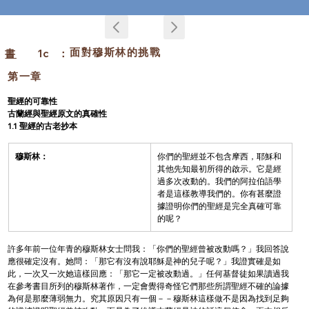
面對穆斯林的挑戰
書
1c
：
第一章
聖經的可靠性
古蘭經與聖經原文的真確性
1.1 聖經的古老抄本
穆斯林：
你們的聖經並不包含摩西，耶穌和
其他先知最初所得的啟示。它是經
過多次改動的。我們的阿拉伯語學
者是這樣教導我們的。你有甚麼證
據證明你們的聖經是完全真確可靠
的呢？
許多年前一位年青的穆斯林女士問我：「你們的聖經曾被改動嗎？」我回答說
應很確定沒有。她問：「那它有沒有說耶穌是神的兒子呢？」我證實確是如
此，一次又一次她這樣回應：「那它一定被改動過。」任何基督徒如果讀過我
在參考書目所列的穆斯林著作，一定會覺得奇怪它們那些所謂聖經不確的論據
為何是那麼薄弱無力。究其原因只有一個－－穆斯林這樣做不是因為找到足夠