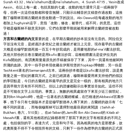
Surah 43.32，Ma'a'ishahum改成ma'ishatahum。4. Surah 47.15，Yasin改成
Aasin。在以上每一處，包括其餘的七處，改動的地方通常只是一或兩個字
母，但再一次這些改動都和發音無關，只顯示出輔音的文稿曾作過改動，這推
翻了穆斯林宣稱古蘭經未曾改動過一字的說法。Abi Dawud在每處改動的地方
都加上fughyirah這字，意指「改動，修改，被替代，或不同」的意思。這些
字都是穆斯林不願意見到的，它們在那麼早期就被用來解釋古蘭經曾被改動
過！
方言和古蘭經的內文
重要的是，在早期古蘭經的抄本並沒有元音的。阿拉伯文
字並沒有元音，是經過許多世紀之後古蘭經才被注上元音。現存最早的古蘭經
大概是在穆罕默德死後一百五十年抄寫成的，是用麥地那的al-ma'il書法抄寫。
其他大部份的古卷古蘭經是用kufic書法抄寫，這種粗體書法是從伊拉克的
Kufa開始的。有謂奧斯曼最原先的手稿被保存了下來，其中一頁還有他被弒時
所濺的血跡。其中一份手抄本現收藏在伊斯坦堡的Topkapi博物館，另一份是
Tashkent著名的Samarqand古本。這兩份抄本都是以kufic書法抄寫，該是奧
斯曼之後一世紀的書寫方式。之前已經講過，穆斯林最愛用來支持他們的假設
的爭辯點是，今日的古蘭經是和最早的原文是完全一樣的，那有相異的地方只
是因早期方言有所不同而已。但以上的證據都顯示出事實並非如此。這些不同
是不可能在文字上出現的。事實上，無數的相異處留存下來至少近三個世紀，
直到Ibn Mujahid時，他是一位著名的古蘭經權威，在巴格達的Abbasid宮裏作
事，他下令只有七個版本才是從穆罕默德本人傳下來的，古蘭經的啟示有「七
種不同的渠道」，而每個穆斯林可以選擇對他最容易的來閱讀（Sahih al-
Bukhari, 卷六，510頁）。在at-Tabari的Jami和 Ibn Abi Dawud的 Kitab al-
Masahif裏，還有其他相若的記錄都表明了那寫下來的文字有相當多的不同之
處，包括個別的字，表達方式，元音和句子等。因為相異的地方是那麼多，故
此奧斯曼不得不下令燒毀所有的文稿，只剩下一份作為標準的古蘭經的正式原