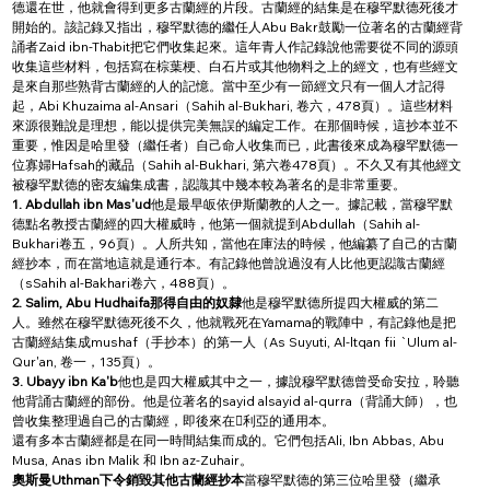
德還在世，他就會得到更多古蘭經的片段。古蘭經的結集是在穆罕默德死後才
開始的。該記錄又指出，穆罕默德的繼任人Abu Bakr鼓勵一位著名的古蘭經背
誦者Zaid ibn-Thabit把它們收集起來。這年青人作記錄說他需要從不同的源頭
收集這些材料，包括寫在棕葉梗、白石片或其他物料之上的經文，也有些經文
是來自那些熟背古蘭經的人的記憶。當中至少有一節經文只有一個人才記得
起，Abi Khuzaima al-Ansari（Sahih al-Bukhari, 卷六，478頁）。這些材料
來源很難說是理想，能以提供完美無誤的編定工作。在那個時候，這抄本並不
重要，惟因是哈里發（繼任者）自己命人收集而已，此書後來成為穆罕默德一
位寡婦Hafsah的藏品（Sahih al-Bukhari, 第六卷478頁）。不久又有其他經文
被穆罕默德的密友編集成書，認識其中幾本較為著名的是非常重要。
1. Abdullah ibn Mas'ud
他是最早皈依伊斯蘭教的人之一。據記載，當穆罕默
德點名教授古蘭經的四大權威時，他第一個就提到Abdullah（Sahih al-
Bukhari卷五，96頁）。人所共知，當他在庫法的時候，他編纂了自己的古蘭
經抄本，而在當地這就是通行本。有記錄他曾說過沒有人比他更認識古蘭經
（sSahih al-Bakhari卷六，488頁）。
2. Salim, Abu Hudhaifa那得自由的奴隸
他是穆罕默德所提四大權威的第二
人。雖然在穆罕默德死後不久，他就戰死在Yamama的戰陣中，有記錄他是把
古蘭經結集成mushaf（手抄本）的第一人（As Suyuti, Al-ltqan fii `Ulum al-
Qur'an, 卷一，135頁）。
3. Ubayy ibn Ka'b
他也是四大權威其中之一，據說穆罕默德曾受命安拉，聆聽
他背誦古蘭經的部份。他是位著名的sayid alsayid al-qurra（背誦大師），也
曾收集整理過自己的古蘭經，即後來在利亞的通用本。
還有多本古蘭經都是在同一時間結集而成的。它們包括Ali, Ibn Abbas, Abu 
Musa, Anas ibn Malik 和 Ibn az-Zuhair。
奧斯曼Uthman下令銷毀其他古蘭經抄本
當穆罕默德的第三位哈里發（繼承