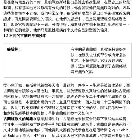
是甚麼時候進行的？你一旦挑戰穆斯林指出是誰去纂改聖經，在歷史上的那段
時期，和有那些地方和原稿有分別的時候，你會發現他們是無以為對的。因為
這些證據根本不存在。我們得常記住，穆斯林的攻擊不是出自學術研究得來的
證據，而是因需要而生的假設。在他們的思想中，已是認定聖經必然經過改
動，因為它與古蘭經不一致。可惜得很，穆斯林通常都不會拿起聖經來讀一下
和明白它的教訓。他們只是亂挑毛病好來支持自己對聖經的偏見。
1.2 不同的古蘭經早期抄本
穆斯林：
有幸的是古蘭經一直被保持完好無
缺，從沒失去任何部份或有矛盾的
地方。不像聖經，它從沒經過改
動，這無可置疑地證實了古蘭經就
是神無誤的話。
從小兒開始，穆斯林就被教導天底下最錯的一件事－－聖經是被纂改過的，而
古蘭經是奇蹟般地未遭改動。事實是，關於聖經原文真確性的證據遠比古蘭經
的來得多。試想想聖經有六十六卷書，是經過差不多二千年的時間編纂而成，
而古蘭經是一本更遲出現的作品，並且只是源出一個人短短二十三年間留下的
話，因此可以更有理由相信聖經才是被保存下來的神的話。讓我們考證一下，
相對於聖經手抄本的證據，早期古蘭經的抄本又如何？
古蘭經原文的編纂
在穆罕默德生前，古蘭經從未被完全記錄下來和結集成書。
從其中一份關於穆罕默德生平和教訓最可靠的記錄來看，古蘭經是在他死前不
久才大量地曉諭給他的，而他得到大部份的啟示也是在這段時間之內（Sahih 
al-Bukhari, 卷六，474頁），所以沒原因把它們收集成書，特別是只要穆罕默