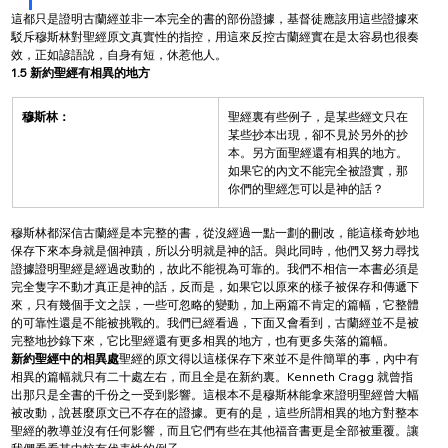
這都只是證明古蘭經並非一本完全的書的部份證據，基督徒應該用這些證據來
駁斥穆斯林對聖經原文真實性的指控，用這來反控古蘭經實在是太容易也很奏
效，正如諺語說，自身有短，休惹他人。
1.5 新約聖經有相異的地方
穆斯林：
聖經裏有些例子，是某些經文只在
某些抄本出現，卻不見於另外的抄
本。另方面聖經還有相異的地方。
如果它的內文不能完全被證實，那
你們的聖經怎可以是神的話？
穆斯林都深信古蘭經是本完整的書，從沒經過一點一劃的刪改，能這樣奇妙地
保存下來本身就是個神蹟，所以分明就是神的話。與此同時，他們又努力尋找
證據證明聖經是經過改動的，故此不能視為可靠的。我們不相信一本書必須是
完全隻字不動才真正是神的話，反而是，如果它以原來的樣子被保存和傳遞下
來，只有幾個手文之誤，一些可忽略的變動，加上兩篇不肯定的篇幅，它整體
的可靠性還是不能被挑戰的。我們已經看過，下面又會看到，古蘭經並不是被
完整地抄錄下來，它比聖經還有更多相異的地方，也有更多失落的篇幅。
新約聖經中的相異處
聖經的原文得以這樣保存下來並不是件簡單的事，內中有
相異的篇幅就只有二十處左右，而且全是在新約裏。Kenneth Cragg 就曾指
出那只是全書的千份之一受到影響。這根本不是穆斯林能拿來證明聖經曾大幅
被改動，說甚麼原文已不存在的證據。更有的是，這些所謂相異的地方對整本
聖經的教導並沒有任何影響，而且它們有些在其他福音書更是全部被重覆。讓