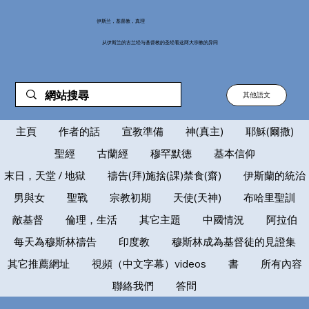
伊斯兰，基督教，真理
从伊斯兰的古兰经与基督教的圣经看这两大宗教的异同
其他語文
主頁
作者的話
宣教準備
神(真主)
耶穌(爾撒)
聖經
古蘭經
穆罕默德
基本信仰
末日，天堂 / 地獄
禱告(拜)施捨(課)禁食(齋)
伊斯蘭的統治
男與女
聖戰
宗教初期
天使(天神)
布哈里聖訓
敵基督
倫理，生活
其它主題
中國情況
阿拉伯
每天為穆斯林禱告
印度教
穆斯林成為基督徒的見證集
其它推薦網址
視頻（中文字幕）videos
書
所有內容
聯絡我們
答問