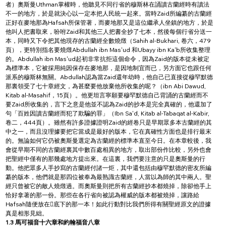
者）奧斯曼Uthman掌權時，他聽見不同行省的穆斯林在誦讀古蘭經時有讀法
不一的地方，於是就決心以一定本把人民統一起來。當時Zaid所編纂的古蘭經
正好在麥地那為Hafsah所保管著，而麥地那又是這位繼承人坐鎮的地方，於是
他叫人把書取來，吩咐Zaid和其他三人把書全抄了七本，然後每個行省分送一
本，同時又下令把其他現存的古蘭經全數燒燬（Sahih al-Bukhari, 卷六，479
頁），更特別指名要燒燬Abdullah ibn Mas'ud 和Ubayy ibn Ka'b所收集整理
的。Abdullah ibn Mas'ud起初非常抗拒這個命令，因為Zaid的版本從未被定
為標準本，它被採用純因保存在麥地那，是因地制宜而已，另方面它也跟任何
派系的穆斯林無關。Abdullah認為當Zaid還年幼時，他自己已直接從穆罕默德
那裏領受了七十章經文，為甚麼要他放棄他所收集的呢？（ibn Abi Dawud, 
Kitab al-Masahif，15頁）。他更坦言寧願要穆罕默德自己背誦的古蘭經而不
要Zaid所收集的，言下之意是他並不認為Zaid的抄本是完全真確的，他還加了
句「百姓因讀古蘭經而犯了欺騙的罪」（Ibn Sa'd, Kitab al-Tabaqat al-Kabir, 
卷二，444頁）。雖然有許多證據證明Zaid的經卷只是早期眾多本古蘭經的其
中之一，而且沒理據要把它當成是最好的版本，它在真確性方面也是排行最末
的。無論如何它仍被奧斯曼選定為古蘭經的標準本直至今日。在本章較後，我
會從早期不同的古蘭經裏其中數百處相異的地方，取出部份作比較，另外也會
把聖經中僅有的那幾處地方提出來。在這裏，我們要注意的只是奧斯曼的行
動。他把眾多人手抄寫的古蘭經付諸一炬，其中還包括由穆罕默德的密友所編
纂的版本，他們就是那四位被奉為最熟識古蘭經，人當以為師的其中兩人。聖
經只曾被它的敵人燒燬過。而奧斯曼則把所有古蘭經抄本都燒掉，除卻他手上
恰好拿著的那一份。那些在各行省向被認為權威的版本都被燒掉，讓路給
Hafsah隨便放在底下的那一本！如此行動對比我們所得有關聖經原文的證據
真是相形見絀。
1.3 馬可福音十六章和約翰福音八章