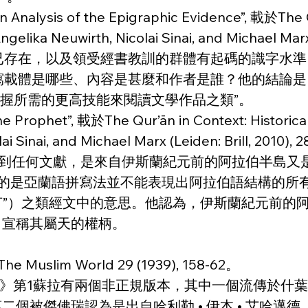
 An Analysis of the Epigraphic Evidence”, 載於The Q
 Angelika Neuwirth, Nicolai Sinai, and Michael Mar
，以及領受經書教訓的群體有起碼的識字水準。彼得 •
寫載體是哪些、內容是甚麼和作者是誰？他的結論是
掌握所需的更高技能來閱讀文學作品之類”。
he Prophet”, 載於The Qur’ān in Context: Historical 
lai Sinai, and Michael Marx (Leiden: Brill, 2010),
們尚未找到任何文獻，是來自伊斯蘭紀元前的阿拉伯半
使用的是亞蘭語拼寫法並不能表現出阿拉伯語結構的所有細
一段ʿarabī誦言”）之類經文中的意思。他認為，伊斯蘭
為了宣稱其屬天的權柄。
”, The Muslim World 29 (1939), 158-62。
表明《古蘭經》第1蘇拉有兩個非正規版本，其中一個流傳
被傑佛瑞認為是出自哈利勒 • 伊本 • 艾哈邁德（Kha