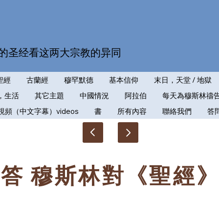
的圣经看这两大宗教的异同
聖經
古蘭經
穆罕默德
基本信仰
末日，天堂 / 地獄
，生活
其它主題
中國情況
阿拉伯
每天為穆斯林禱
視頻（中文字幕）videos
書
所有內容
聯絡我們
答
答 穆斯林對《聖經