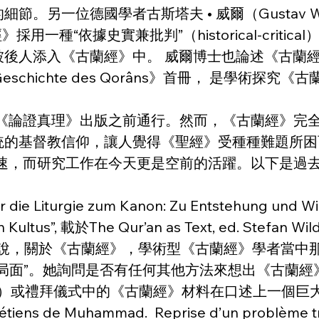
德國學者古斯塔夫 • 威爾（Gustav Weil）在其18
《古蘭經》採用一種“依據史實兼批判”（historical-cr
後人添入《古蘭經》中。 威爾博士也論述《古蘭經
eschichte des Qorâns》首冊， 是學術
年《論證真理》出版之前通行。然而，《古蘭經》完
統的基督教信仰，讓人覺得《聖經》受種種難題所困
加速，而研究工作在今天更是空前的活躍。以下是過
er die Liturgie zum Kanon: Zu Entstehung und 
 Kultus”, 載於The Qur’an as Text, ed. Stefan Wild (
irth）評述說，關於《古蘭經》，學術型《古蘭經》學
局面”。她詢問是否有任何其他方法來想出《古蘭經
lt）或禮拜儀式中的《古蘭經》材料在口述上一個巨
 chrétiens de Muḥammad.  Reprise d’un problème 