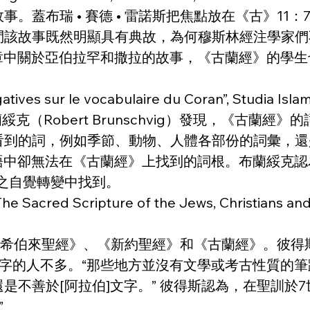
。蓋布瑞 • 賽德 • 雷諾斯把焦點放在《古》11
問該故事既然明顯具有典故，為何穆斯林經注學家們
18章中關於亞伯拉罕和撒拉的故事，《古蘭經》的學
ives sur le vocabulaire du Coran”, Studia Islam
克（Robert Brunschvig）發現，《古蘭
的詞，例如季節、動物、人體各部份的詞彙，還是“
伯語中卻無法在《古蘭經》上找到的詞根。布蘭綏克
之自覺轉變中找到。
 The Sacred Scripture of the Jews, Christians an
討《希伯來聖經》、《新約聖經》和《古蘭經》。彼得
識字的人不多。“那些地方並沒有文學或考古性質的
是不善於[阿拉伯]文字。” 彼得斯認為，在聖訓於
 。