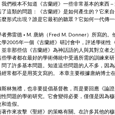
》所問的問題
我們根本不知道《古蘭經》一些非常基本的東西 –
括了這類的問題：《古蘭經》是如何產生的？它來自
初以甚麼形式出現？誰是它最初的聽眾？它如何一代
德 • M. 唐納（Fred M. Donner）所
學2005年一個《古蘭經》研討會中，評述學術性
，並非那些信《古蘭經》為神話語的人與其對立者之
這些學者都在最好的學術傳統中受過所需的訓練來研
》問了許多基本問題。知道這些問題的人不多，因為
料經常都不是用英文寫的。 本章主要根據唐納博士
穆斯林無禮，也非要提倡基督教，而是要回應《論證
判性問題的學術研究。它會變得必要，僅僅是因為穆
改和造假。
術著作來攻擊《聖經》的策略有關。在許多其他的穆