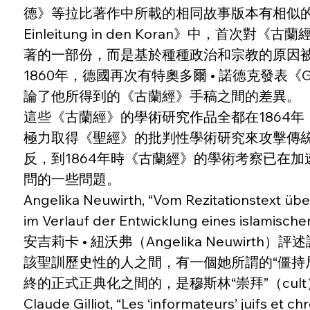
德》等拉比著作中所載的相同故事版本有相似的細節。另一位
Einleitung in den Koran》中，首次對
著的一部份，而是基於種種政治和宗教的原因被
1860年，德國再次有特奧多爾 • 諾德克發表《G
論了他所得到的《古蘭經》手稿之間的差異。
這些《古蘭經》的學術研究作品全都在1864
極力取得《聖經》的批判性學術研究來攻擊傳
反，到1864年時《古蘭經》的學術考察已在
問的一些問題。
Angelika Neuwirth, “Vom Rezitationstext üb
im Verlauf der Entwicklung eines islamischen
安吉莉卡 • 紐沃弗（Angelika Neuw
該聖訓歷史性的人之間，有一個她所謂的“僵持
終的正式正典化之間的，是穆斯林“崇拜”（cu
Claude Gilliot, “Les ‘informateurs’ juifs et