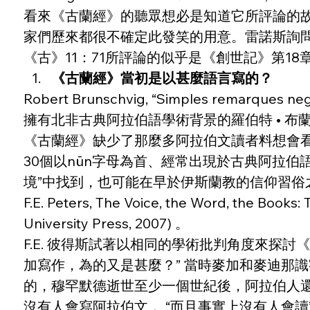
看來《古蘭經》的聽眾想必是知道它所評論的故事
家們歷來都很不確定此發笑的用意。雷諾斯詢
《古》11：71所評論的似乎是《創世記》第
《古蘭經》當初是以甚麼語言寫的？
Robert Brunschvig, “Simples remarques negat
擁有北非古典阿拉伯語學術背景的羅伯特 • 布蘭綏
《古蘭經》缺少了那麼多阿拉伯文讀者料想會看到
30個以nūn字母為首、經常出現於古典阿拉
境”中找到，也可能在早於伊斯蘭教的信仰習俗
F.E. Peters, The Voice, the Word, the Books:
University Press, 2007) 。
F.E. 彼得斯試著以相同的學術批判角度來探
加寫作，為的又是甚麼？” 當時麥加和麥迪那
的，穆罕默德逝世至少一個世紀後，阿拉伯人還
沒有人會寫阿拉伯文， “而且事實上沒有人會讀”