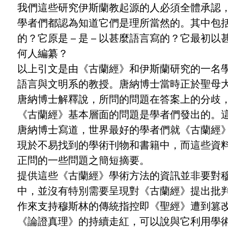
學者們就《古蘭經
我們這些研究伊斯蘭教起源的人必須全體承認，
學者們都認為知道它們是理所當然的。其中包
的？它原是 – 是 – 以甚麼語言寫的？它最
何人編纂？
以上引文是由《古蘭經》和伊斯蘭研究的一名學者弗雷
語言與文明系的教授。唐納博士當時正於聖母大
唐納博士解釋說，所問的問題在答案上的分歧
《古蘭經》基本層面的問題是學者們發出的。
唐納博士寫道，世界最好的學者們就《古蘭經
現於不易找到的學術刊物和書籍中，而這些資
正問的一些問題之簡短摘要。
提供這些《古蘭經》學術方法的資訊並非要對
中，並沒有特別需要呈現對《古蘭經》提出批
作來支持穆斯林的傳統指控即《聖經》遭到篡
《論證真理》的持續走紅，可以說與它利用學