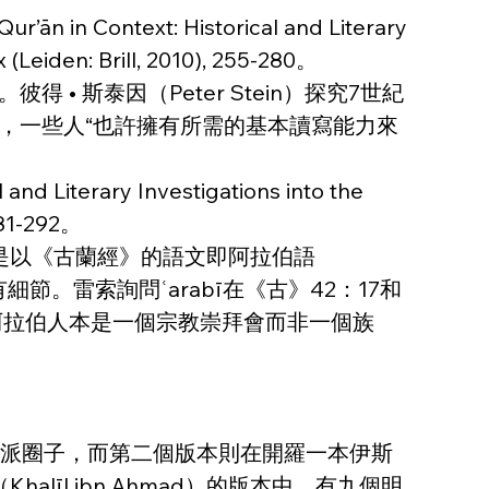
ur’ān in Context: Historical and Literary 
x (Leiden: Brill, 2010), 255-280。
 斯泰因（Peter Stein）探究7世紀
，一些人“也許擁有所需的基本讀寫能力來
and Literary Investigations into the 
 281-292。
島又是以《古蘭經》的語文即阿拉伯語
節。雷索詢問ʿarabī在《古》42：17和
紀元前的阿拉伯人本是一個宗教崇拜會而非一個族
於什葉派圈子，而第二個版本則在開羅一本伊斯
līl ibn Aḥmad）的版本中，有九個明