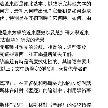
 這些東西是如此基本，以致研究其他文本的
何方，最初又何時出現？它最初是如何寫成
傳一代，特別是在其初期時？它何時、如何、由
寫的。他是東方學院近東歷史以及芝加哥大學近東
《古蘭經》研究的光景。
間那種可預見的分歧。相反的，這些關於
究這些東西，並正竭盡所能去了解。
該論題有時是高度技術性的。其論述主要出
在以上引文中所鑒定的類別，來提供學者們
真理》。在基督徒和穆斯林之間的友好對話
斯林在針對《聖經》的論辯中，利用學術著
斯林作品中，穆斯林對《聖經》的傳統指控