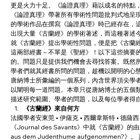
更是火力十足。《論證真理》藉以成名的特點
《論證真理》帶著所有學術性問題批判式地呈
的學術作品在撰寫《論證真理》時已經存在，
出現大量《古蘭經》的學術著述，而這種著述
就《古蘭經》提出學術性問題，便是把《古蘭
這兩部經書 – 不單是《聖經》！以下這些摘
的。問題只是提供我們機會去尋找答案。既然
學者們就其經書所問的問題，趁機以開明的心
唐納博士所彙編的一個系列，內含世界頂尖學
以闡明每一道問題。本章只從唐納博士的五個
描述研究範圍、學者的問題，以及每位學者得
《古蘭經》來自何方
法國學者安東莞 • 伊薩克 • 西爾韋斯特 • 德薩西（A
《Journal des Savants》中就《古蘭
aus dem Judenthume aufgen