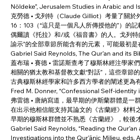
Nöldeke”, Jerusalem Studies in Arabic and I
克勞德 • 戈列特（Claude Gilliot
16：103（“這只是一個凡人所傳授他的”
偶爾讀《托拉》和/或《福音書》的人。戈列特
諭示”的全部章節所能含有的元素，可能最初是
Gabriel Said Reynolds, The Qur’an and its B
蓋布瑞 • 賽德 • 雷諾斯查考了穆斯林經注
相關的猶太教和基督教文獻“對話”，這些章節
古典穆斯林經學家和許多西方學者的闡述更為
Fred M. Donner, “Confessional Self-identity
弗雷德 • 唐納寫道，最早期的伊斯蘭群體是一
在出示他相信能支持其論文的《古蘭經》材料
早期的穆斯林群體並不熟悉《古蘭經》，較後
Gabriel Said Reynolds, “Reading the Qur’an a
Investigations into the Qur’ānic Milieu, eds.