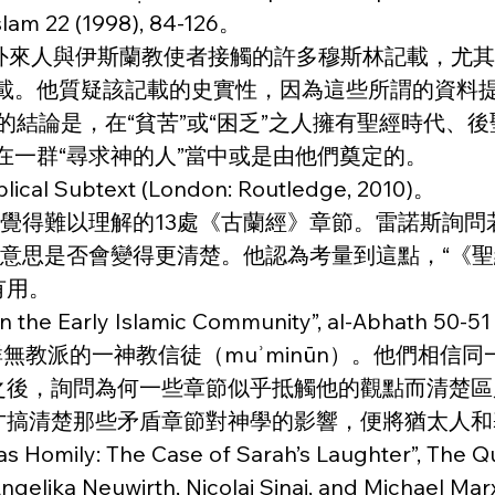
slam 22 (1998), 84-126。
）考量了關於外來人與伊斯蘭教使者接觸的許多穆斯林記載
）的記載。他質疑該記載的史實性，因為這些所謂的資
的結論是，在“貧苦”或“困乏”之人擁有聖經時代、
在一群“尋求神的人”當中或是由他們奠定的。
iblical Subtext (London: Routledge, 2010)。
學家們覺得難以理解的13處《古蘭經》章節。雷諾斯
的意思是否會變得更清楚。他認為考量到這點，“《聖
有用。
 in the Early Islamic Community”, al-Abhath 50-5
群無教派的一神教信徒（muʾminūn）。他們相
之後，詢問為何一些章節似乎抵觸他的觀點而清楚區
才搞清楚那些矛盾章節對神學的影響，便將猶太人和
s Homily: The Case of Sarah’s Laughter”, The Qur’
 Angelika Neuwirth, Nicolai Sinai, and Michael Mar