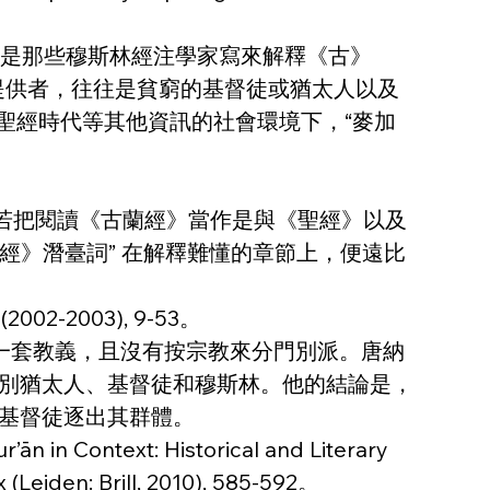
，尤其是那些穆斯林經注學家寫來解釋《古》
料提供者，往往是貧窮的基督徒或猶太人以及
後聖經時代等其他資訊的社會環境下，“麥加
詢問若把閱讀《古蘭經》當作是與《聖經》以及
經》潛臺詞” 在解釋難懂的章節上，便遠比
1 (2002-2003), 9-53。
信同一套教義，且沒有按宗教來分門別派。唐納
別猶太人、基督徒和穆斯林。他的結論是，
基督徒逐出其群體。
ān in Context: Historical and Literary 
x (Leiden: Brill, 2010), 585-592。