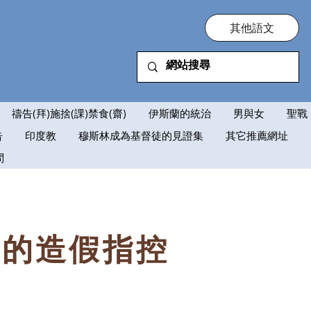
其他語文
禱告(拜)施捨(課)禁食(齋)
伊斯蘭的統治
男與女
聖戰
告
印度教
穆斯林成為基督徒的見證集
其它推薦網址
問
》的造假指控