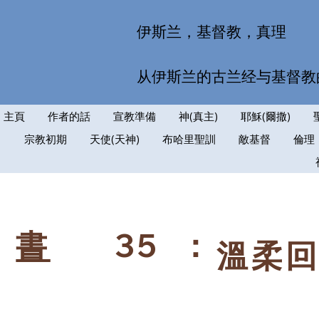
伊斯兰，基督教，真理
从伊斯兰的古兰经与基督教
主頁
作者的話
宣教準備
神(真主)
耶穌(爾撒)
宗教初期
天使(天神)
布哈里聖訓
敵基督
倫理
35
：
書
溫柔回