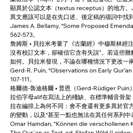
顯異於公認文本（textus receptus）
異文應該可以是在先口述、後定稿的禱詞中找
James A. Bellamy, “Some Proposed Emendation
562-573。
詹姆斯 • 貝拉米考量了《古蘭經》中穆斯林經
沒有校訂文本，卻確信它含有失誤”。若這些
如何。貝拉米發現，不論在哪種情況下更改一
Gerd-R. Puin, “Observations on Early Qur’an M
107-111。
格爾德-魯迪格爾 • 普恩（Gerd-Rüdige
拉伯字母alif在寫法上的殘缺、在標準輔音骨
拉在編排上為何不同：會不會還有更多異於官方編排
的變動，以及“甚至一點也無法在其任何系列中
Omar Hamdan, “Können die verschollenen Ko
The Qurʾan as Text, ed. Stefan Wild (Leiden: 