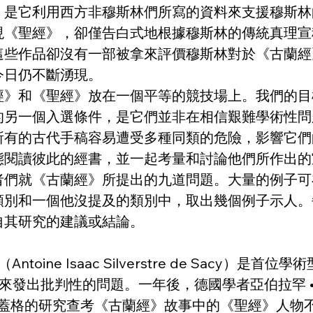
，是它利用西方非穆斯林們所寫的資料來支援穆斯林
現《聖經》，卻僅告白式地根據穆斯林的傳統真理宣
這些作品卻沒有一部被拿來評價穆斯林對於《古蘭經
今日仍不斷湧現。
經》和《聖經》放在一個平等的競技場上。我們的目
要的另一個入選條件，是它們並非在相信艱難學術性
所有的古代手稿容易遭受多種同類的危險，影響它們
態閱讀彼此的經書，並一起考量和討論他們所作出的
者們就《古蘭經》所提出的九道問題。大量的例子可
類別和一個他沒提及的類別中，取出幾個例子示人。
自其研究的建議或結論。
ntoine Isaac Silverstre de Sacy）
經》的由來發出批判性的問題。一年後，德國學者亞伯拉罕 • 蓋
ommen?》。 蓋格的研究查考《古蘭經》故事中的《聖