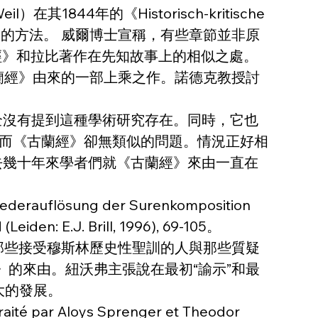
44年的《Historisch-kritische 
itical）的方法。 威爾博士宣稱，有些章節並非原
》和拉比著作在先知故事上的相似之處。 
探究《古蘭經》由來的一部上乘之作。諾德克教授討
全沒有提到這種學術研究存在。同時，它也
而《古蘭經》卻無類似的問題。情況正好相
去幾十年來學者們就《古蘭經》來由一直在
Wiederauflösung der Surenkomposition 
Leiden: E.J. Brill, 1996), 69-105。
者當中那些接受穆斯林歷史性聖訓的人與那些質疑
》的來由。紐沃弗主張說在最初“諭示”和最
大的發展。
traité par Aloys Sprenger et Theodor 