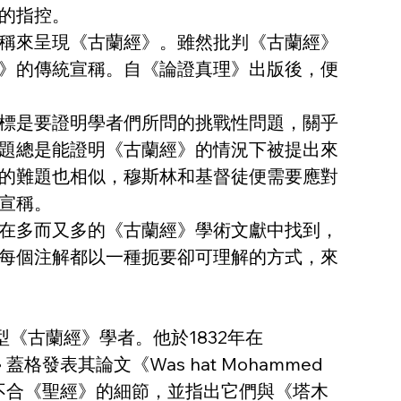
的指控。
稱來呈現《古蘭經》。雖然批判《古蘭經》
》的傳統宣稱。自《論證真理》出版後，便
標是要證明學者們所問的挑戰性問題，關乎
問題總是能證明《古蘭經》的情況下被提出來
的難題也相似，穆斯林和基督徒便需要應對
宣稱。
在多而又多的《古蘭經》學術文獻中找到，
每個注解都以一種扼要卻可理解的方式，來
是首位學術型《古蘭經》學者。他於1832年在
格發表其論文《Was hat Mohammed 
經》人物不合《聖經》的細節，並指出它們與《塔木