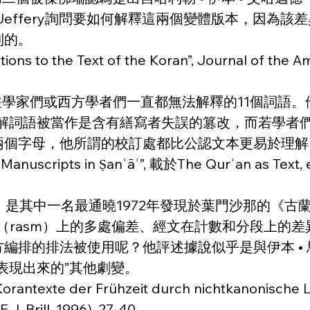
的地方。Jeffery詢問要如何解釋這兩個變體版本，
到的。
s to the Text of the Koran”, Journal of the Ame
注學家們或西方學者們一直都無法解釋的11個詞語
難解詞語被當作是含有繕寫者失誤的篡改，而若學者
兩個字母，他所謂的校訂處都比公認文本更易於理解
anuscripts in Ṣanʿāʾ”, 載於The Qurʾan as Text, ed.
r Puin）是其中一名最通曉1972年發現於葉門沙那
架（rasm）上的多處偏差、經文在計數和分段上的
的排法被使用呢？他評述據說似乎是與伊本 • 馬斯烏
表現出來的”其他劇變。
rantexte der Frühzeit durch nichtkanonische 
E.J. Brill, 1996), 27-40。