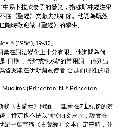
：71中易卜拉欣妻子的發笑，指穆斯林經注學
不往《聖經》文獻去找細節。他認為既然
生也隨時歡迎做《聖經》的學生。
ica 5 (1956), 19-32。
經》的詞彙在詞法變化上十分有限。他詢問為何
日期”、“沙”或“沙漠”的常用詞。他列出
認為答案能在伊斯蘭教使者“合群而理性的環
d Muslims (Princeton, NJ: Princeton 
斯就《古蘭經》問道， “誰會在7世紀初的麥
筆跡，肯定也不是以阿拉伯文寫的；說實在
7世紀中葉宣稱《古蘭經》文本已定稿時，並