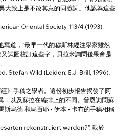
因為該差異大致上是不改其意的同義詞。他認為這些
rican Oriental Society 113/4 (1993), 
。他寫道，“最早一代的穆斯林經注學家雖然
們又試圖校訂這些字，貝拉米詢問後果會是
。
 Stefan Wild (Leiden: E.J. Brill, 1996), 
的《古蘭經》手稿之學者。這份初步報告揭發了阿
差異，以及蘇拉在編排上的不同。普恩詢問蘇
德 和烏百耶 • 伊本 • 卡布的手稿相稱
Lesarten rekonstruiert warden?”, 載於