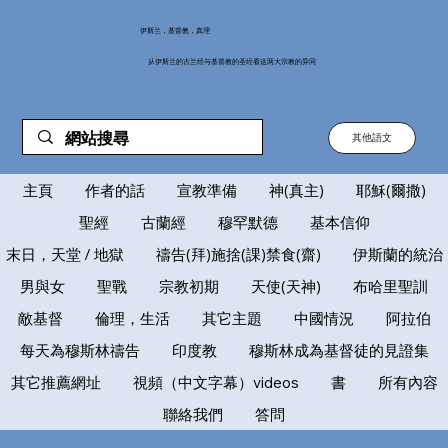
伊斯兰，基督教，真理
从伊斯兰的古兰经与基督教的圣经看这两大宗教的异同
其他語文
主頁
作者的話
宣教準備
神(真主)
耶穌(爾撒)
聖經
古蘭經
穆罕默德
基本信仰
末日，天堂 / 地獄
禱告(拜)施捨(課)禁食(齋)
伊斯蘭的統治
男與女
聖戰
宗教初期
天使(天神)
布哈里聖訓
敵基督
倫理，生活
其它主題
中國情況
阿拉伯
每天為穆斯林禱告
印度教
穆斯林成為基督徒的見證集
其它推薦網址
視頻（中文字幕）videos
書
所有內容
聯絡我們
答問