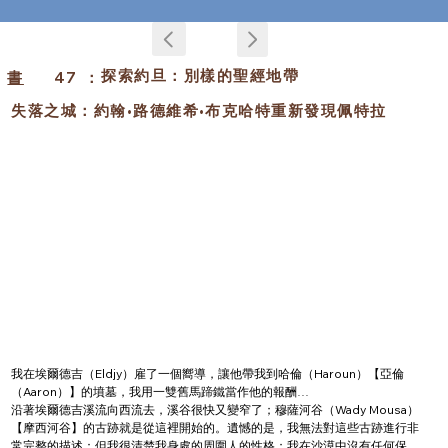
探索約旦：別樣的聖經地帶
書
47
：
失落之城：約翰•路德維希•布克哈特重新發現佩特拉
我在埃爾德吉（Eldjy）雇了一個嚮導，讓他帶我到哈倫（Haroun）【亞倫
（Aaron）】的墳墓，我用一雙舊馬蹄鐵當作他的報酬…
沿著埃爾德吉溪流向西流去，溪谷很快又變窄了；穆薩河谷（Wady Mousa）
【摩西河谷】的古跡就是從這裡開始的。遺憾的是，我無法對這些古跡進行非
常完整的描述：但我很清楚我身處的周圍人的性格；我在沙漠中沒有任何保