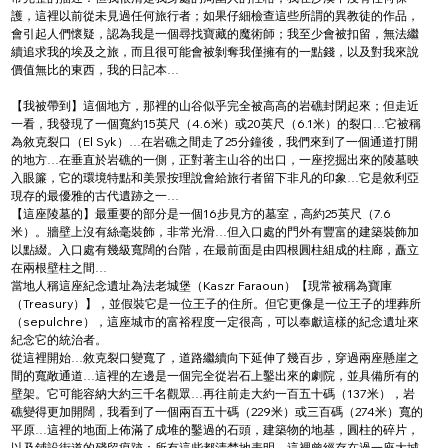
護，這裡以前從未見過任何旅行者；如果仔細檢查這些所謂的異教徒的作品，
會引起人們懷疑，認為我是一個尋找寶藏的魔術師；我至少會被扣留，無法繼
續追求我的埃及之旅，而且很可能會被剝奪我僅擁有的一點錢，以及對我來說
價值無比的東西，我的日記本…
【我被帶到】這個地方，那裡的山谷似乎完全被高高的岩礁封閉起來；但走近
一看，我發現了一個寬約15英尺（4.6米）或20英尺（6.1米）的裂口…它被稱
為敘克裂口（El Syk）…在岩礁之間走了25分鐘後，我們來到了一個通道打開
的地方…在垂直於岩礁的一側，正對著主山谷的出口，一座挖掘出來的陵墓映
入眼簾，它的環境特點和美景按理說會給旅行者留下非凡的印象…它是敘利亞
現存的最優雅的古代遺跡之一…
【這座陵墓的】最重要的部分是一個16步見方的墓室，高約25英尺（7.6
米）。牆壁上沒有絲毫裝飾，非常光滑…但入口處的門外有豐富的建築裝飾加
以點綴。入口處有幾級寬闊的台階，在最前面是由四根圓柱組成的柱廊，矗立
在兩根壁柱之間…
當地人稱這座紀念遺址為法老城堡（Kaszr Faraoun）【現常被稱為寶庫
（Treasury）】，並假裝它是一位王子的住所。但它更像是一位王子的埋葬所
（sepulchre），這座城市的富裕程度一定很高，可以奉獻這樣的紀念遺址來
紀念它的統治者。
從這裡開始…敘克裂口變寬了，道路繼續向下延伸了幾百步，穿過兩座懸崖之
間的寬敞通道…這裡的左邊是一個完全從岩石上鑿出來的劇院，並具備所有的
壁架。它可能容納大約三千名觀眾…再往前走大約一百五十碼（137米），岩
礁變得更加開闊，我看到了一個兩百五十碼（229米）或三百碼（274米）寬的
平原…這裡的地面上佈滿了成堆的鑿過的石頭，建築物的地基，圓柱的碎片，
以及鋪設街道的殘留痕跡；所有這些都清楚地表明，這裡曾經存在過一座大城